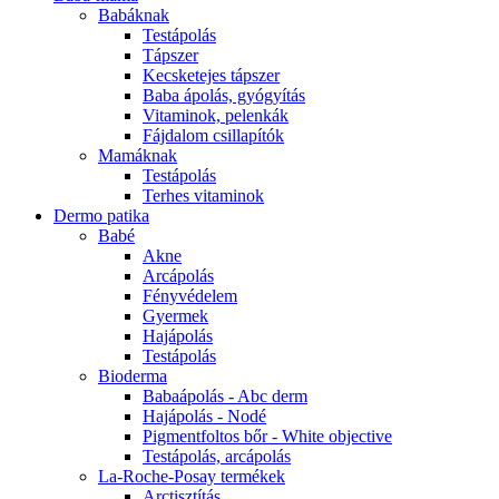
Babáknak
Testápolás
Tápszer
Kecsketejes tápszer
Baba ápolás, gyógyítás
Vitaminok, pelenkák
Fájdalom csillapítók
Mamáknak
Testápolás
Terhes vitaminok
Dermo patika
Babé
Akne
Arcápolás
Fényvédelem
Gyermek
Hajápolás
Testápolás
Bioderma
Babaápolás - Abc derm
Hajápolás - Nodé
Pigmentfoltos bőr - White objective
Testápolás, arcápolás
La-Roche-Posay termékek
Arctisztítás