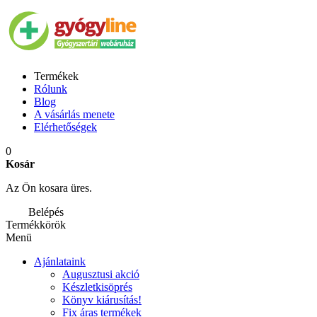
Termékek
Rólunk
Blog
A vásárlás menete
Elérhetőségek
0
Kosár
Az Ön kosara üres.
Belépés
Termékkörök
Menü
Ajánlataink
Augusztusi akció
Készletkisöprés
Könyv kiárusítás!
Fix áras termékek