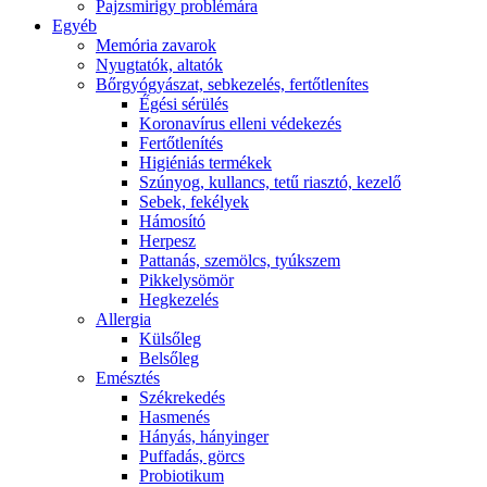
Pajzsmirigy problémára
Egyéb
Memória zavarok
Nyugtatók, altatók
Bőrgyógyászat, sebkezelés, fertőtlenítes
É́gési sérülés
Koronavírus elleni védekezés
Fertőtlenítés
Higiéniás termékek
Szúnyog, kullancs, tetű riasztó, kezelő
Sebek, fekélyek
Hámosító
Herpesz
Pattanás, szemölcs, tyúkszem
Pikkelysömör
Hegkezelés
Allergia
Külsőleg
Belsőleg
Emésztés
Székrekedés
Hasmenés
Hányás, hányinger
Puffadás, görcs
Probiotikum