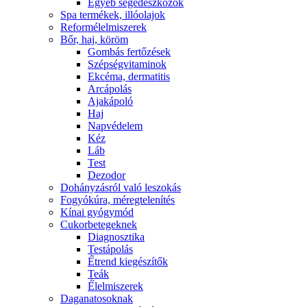
Egyéb segédeszközök
Spa termékek, illóolajok
Reformélelmiszerek
Bőr, haj, köröm
Gombás fertőzések
Szépségvitaminok
Ekcéma, dermatitis
Arcápolás
Ajakápoló
Haj
Napvédelem
Kéz
Láb
Test
Dezodor
Dohányzásról való leszokás
Fogyókúra, méregtelenítés
Kínai gyógymód
Cukorbetegeknek
Diagnosztika
Testápolás
É́trend kiegészítők
Teák
É́lelmiszerek
Daganatosoknak