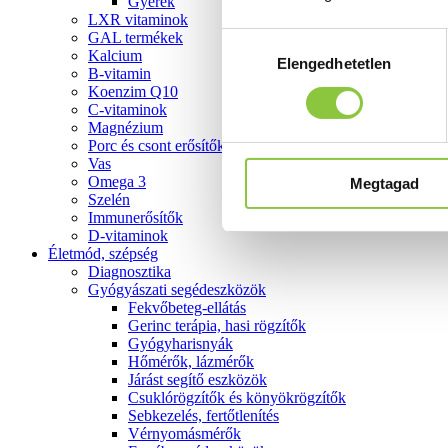
Gyerek
LXR vitaminok
GAL termékek
Hozzájárulás
Kalcium
Elengedhetetlen
kiválasztása
B-vitamin
Koenzim Q10
C-vitaminok
Magnézium
Porc és csont erősítők
Vas
Omega 3
Megtagad
Szelén
Immunerősítők
D-vitaminok
Életmód, szépség
Diagnosztika
Gyógyászati segédeszközök
Fekvőbeteg-ellátás
Gerinc terápia, hasi rögzítők
Gyógyharisnyák
Hőmérők, lázmérők
Járást segítő eszközök
Csuklórögzítők és könyökrögzítők
Sebkezelés, fertőtlenítés
Vérnyomásmérők