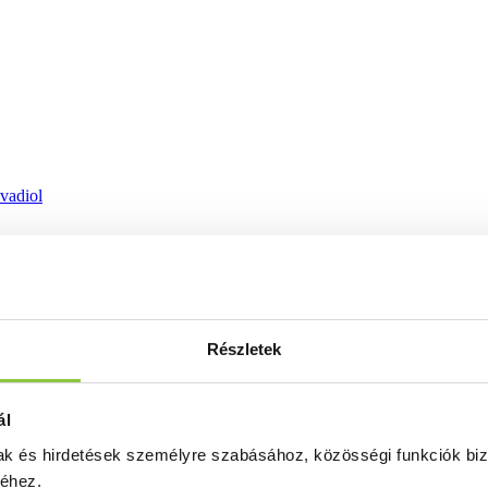
ovadiol
Részletek
ál
mak és hirdetések személyre szabásához, közösségi funkciók biz
séhez.