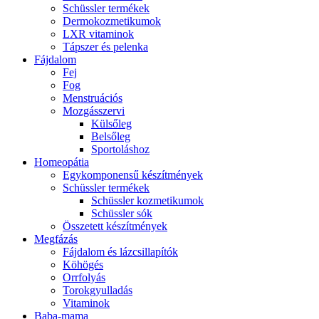
Schüssler termékek
Dermokozmetikumok
LXR vitaminok
Tápszer és pelenka
Fájdalom
Fej
Fog
Menstruációs
Mozgásszervi
Külsőleg
Belsőleg
Sportoláshoz
Homeopátia
Egykomponensű készítmények
Schüssler termékek
Schüssler kozmetikumok
Schüssler sók
Összetett készítmények
Megfázás
Fájdalom és lázcsillapítók
Köhögés
Orrfolyás
Torokgyulladás
Vitaminok
Baba-mama