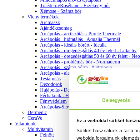
Toléderm/Roséliane - Érzékeny bőr
Xémose - Száraz bőr
Vichy termékek
Arcmaszk
Ajándékcsomag
Arcápolás - arctisztítás - Purete Thermale
Arcápolás - hidratálás - Aqualia Thermál
Arcápolás - ideális bőrért - Idealia
Arcápolás - öregedésgátlás 40 év felett - Liftactiv
Arcápolás - öregedésgátlás 50 és 60 év felett - Ne
Arcápolás - problémás bőr - Normaderm
Arcápolás - száraz bőrre - Nutrilogie
Arcápolás - alapozók
Testápolás
Dezodorok
Hajápolás - Dercos
Férfiaknak - Homme
Beleegyezés
Fényvédelem
Arcápolás-Slow Age
Dermedic
CeraVe
Ez a weboldal sütiket haszn
Vitaminok
Multivitamin
Sütiket használunk a tartal
Felnőtt
weboldalforgalmunk elemzé