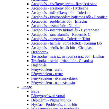
Arcápolás - érzékeny szem - Respectissime
Arcápolás - érzékeny bőr - Hydreane
Arcápolás - túlérzékeny bőr - Toleriane
Arcápolás - kipirosodásra hajlamos bőr - Rosaliac
Arcápolás - problémás bőr - Effaclar
Arcápolás - száraz bőr - Nutritic
Arcápolás - intenzív hidratálás - Hydraphase
Arcápolás - ránctalanítás - Redermic C
Arcápolás - alapozók - Toleriane Teint
Arcápolás - hámlás, vörös foltok - Kerium DS
Arcápolás - sérült, irritált bőr - Cicaplast
Dezodorok
Testápolás - száraz, nagyon száraz bőr - Lipikar
Testápolás - sérült, irritált bőr - Cicaplast
Hajápolás
Fényvédelem - arcra
Fényvédelem - testre
Fényvédelem - gyermekeknek
Fényvédelem - napozás után
Uriage
Baba
Bőrgyógyászati vonal
Dépiderm - Pigmentfoltok
Hyséac - Problémás, zíros bőr
Mindennapos arc- és testápolás