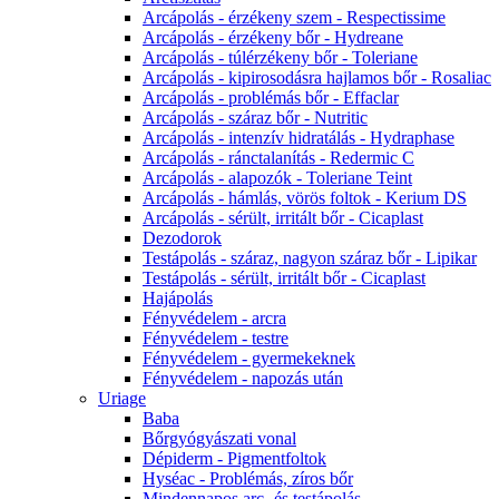
Arcápolás - érzékeny szem - Respectissime
Arcápolás - érzékeny bőr - Hydreane
Arcápolás - túlérzékeny bőr - Toleriane
Arcápolás - kipirosodásra hajlamos bőr - Rosaliac
Arcápolás - problémás bőr - Effaclar
Arcápolás - száraz bőr - Nutritic
Arcápolás - intenzív hidratálás - Hydraphase
Arcápolás - ránctalanítás - Redermic C
Arcápolás - alapozók - Toleriane Teint
Arcápolás - hámlás, vörös foltok - Kerium DS
Arcápolás - sérült, irritált bőr - Cicaplast
Dezodorok
Testápolás - száraz, nagyon száraz bőr - Lipikar
Testápolás - sérült, irritált bőr - Cicaplast
Hajápolás
Fényvédelem - arcra
Fényvédelem - testre
Fényvédelem - gyermekeknek
Fényvédelem - napozás után
Uriage
Baba
Bőrgyógyászati vonal
Dépiderm - Pigmentfoltok
Hyséac - Problémás, zíros bőr
Mindennapos arc- és testápolás