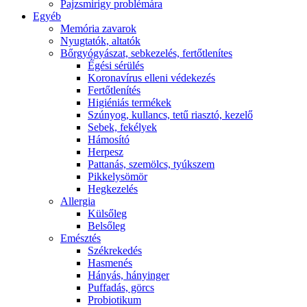
Pajzsmirigy problémára
Egyéb
Memória zavarok
Nyugtatók, altatók
Bőrgyógyászat, sebkezelés, fertőtlenítes
É́gési sérülés
Koronavírus elleni védekezés
Fertőtlenítés
Higiéniás termékek
Szúnyog, kullancs, tetű riasztó, kezelő
Sebek, fekélyek
Hámosító
Herpesz
Pattanás, szemölcs, tyúkszem
Pikkelysömör
Hegkezelés
Allergia
Külsőleg
Belsőleg
Emésztés
Székrekedés
Hasmenés
Hányás, hányinger
Puffadás, görcs
Probiotikum