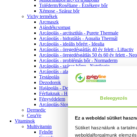
Toléderm/Roséliane - Érzékeny bőr
Xémose - Száraz bőr
Vichy termékek
Arcmaszk
Ajándékcsomag
Arcápolás - arctisztítás - Purete Thermale
Arcápolás - hidratálás - Aqualia Thermál
Arcápolás - ideális bőrért - Idealia
Arcápolás - öregedésgátlás 40 év felett - Liftactiv
Arcápolás - öregedésgátlás 50 és 60 év felett - Ne
Arcápolás - problémás bőr - Normaderm
Arcápolás - száraz bőrre - Nutrilogie
Arcápolás - alapozók
Testápolás
Dezodorok
Hajápolás - Dercos
Férfiaknak - Homme
Beleegyezés
Fényvédelem
Arcápolás-Slow Age
Dermedic
CeraVe
Ez a weboldal sütiket haszn
Vitaminok
Multivitamin
Sütiket használunk a tartal
Felnőtt
weboldalforgalmunk elemzé