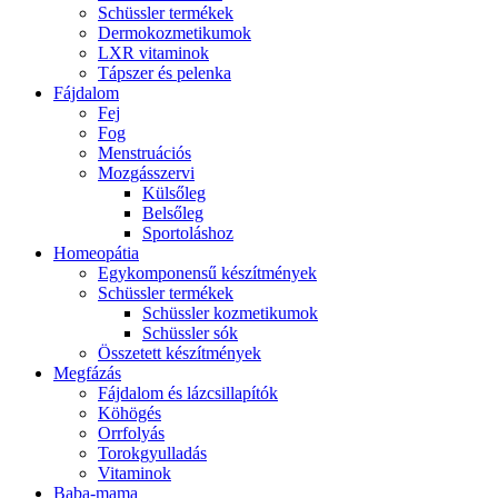
Schüssler termékek
Dermokozmetikumok
LXR vitaminok
Tápszer és pelenka
Fájdalom
Fej
Fog
Menstruációs
Mozgásszervi
Külsőleg
Belsőleg
Sportoláshoz
Homeopátia
Egykomponensű készítmények
Schüssler termékek
Schüssler kozmetikumok
Schüssler sók
Összetett készítmények
Megfázás
Fájdalom és lázcsillapítók
Köhögés
Orrfolyás
Torokgyulladás
Vitaminok
Baba-mama