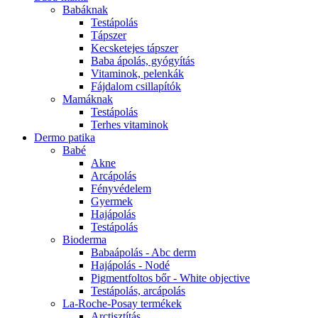
Babáknak
Testápolás
Tápszer
Kecsketejes tápszer
Baba ápolás, gyógyítás
Vitaminok, pelenkák
Fájdalom csillapítók
Mamáknak
Testápolás
Terhes vitaminok
Dermo patika
Babé
Akne
Arcápolás
Fényvédelem
Gyermek
Hajápolás
Testápolás
Bioderma
Babaápolás - Abc derm
Hajápolás - Nodé
Pigmentfoltos bőr - White objective
Testápolás, arcápolás
La-Roche-Posay termékek
Arctisztítás