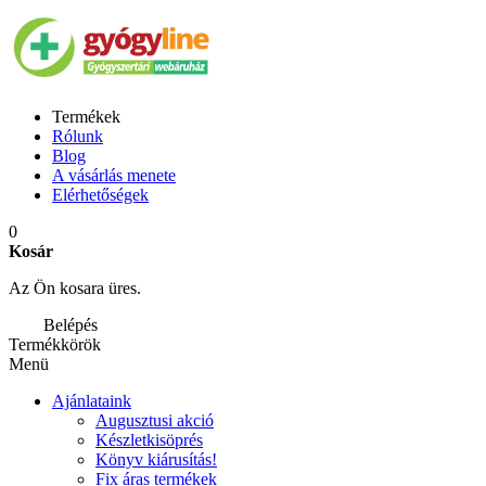
Termékek
Rólunk
Blog
A vásárlás menete
Elérhetőségek
0
Kosár
Az Ön kosara üres.
Belépés
Termékkörök
Menü
Ajánlataink
Augusztusi akció
Készletkisöprés
Könyv kiárusítás!
Fix áras termékek