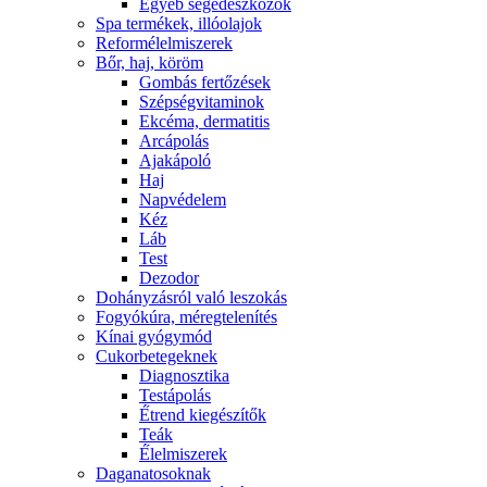
Egyéb segédeszközök
Spa termékek, illóolajok
Reformélelmiszerek
Bőr, haj, köröm
Gombás fertőzések
Szépségvitaminok
Ekcéma, dermatitis
Arcápolás
Ajakápoló
Haj
Napvédelem
Kéz
Láb
Test
Dezodor
Dohányzásról való leszokás
Fogyókúra, méregtelenítés
Kínai gyógymód
Cukorbetegeknek
Diagnosztika
Testápolás
É́trend kiegészítők
Teák
É́lelmiszerek
Daganatosoknak