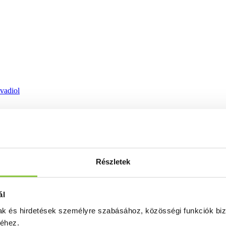
ovadiol
Részletek
ál
mak és hirdetések személyre szabásához, közösségi funkciók biz
séhez.