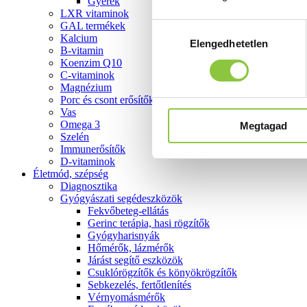
Gyerek
LXR vitaminok
GAL termékek
Hozzájárulás
Kalcium
Elengedhetetlen
kiválasztása
B-vitamin
Koenzim Q10
C-vitaminok
Magnézium
Porc és csont erősítők
Vas
Omega 3
Megtagad
Szelén
Immunerősítők
D-vitaminok
Életmód, szépség
Diagnosztika
Gyógyászati segédeszközök
Fekvőbeteg-ellátás
Gerinc terápia, hasi rögzítők
Gyógyharisnyák
Hőmérők, lázmérők
Járást segítő eszközök
Csuklórögzítők és könyökrögzítők
Sebkezelés, fertőtlenítés
Vérnyomásmérők