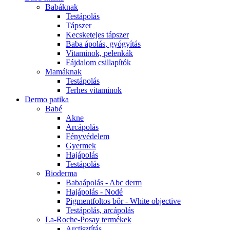
Babáknak
Testápolás
Tápszer
Kecsketejes tápszer
Baba ápolás, gyógyítás
Vitaminok, pelenkák
Fájdalom csillapítók
Mamáknak
Testápolás
Terhes vitaminok
Dermo patika
Babé
Akne
Arcápolás
Fényvédelem
Gyermek
Hajápolás
Testápolás
Bioderma
Babaápolás - Abc derm
Hajápolás - Nodé
Pigmentfoltos bőr - White objective
Testápolás, arcápolás
La-Roche-Posay termékek
Arctisztítás