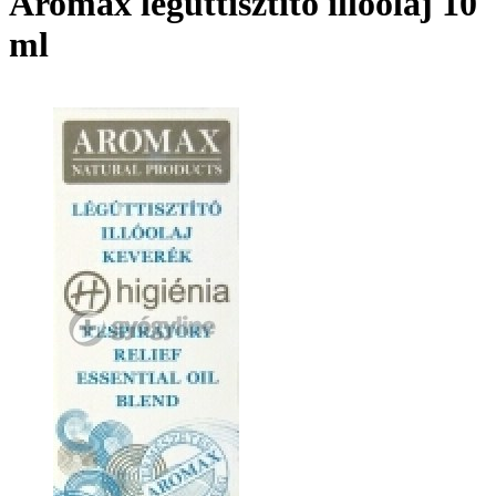
Aromax légúttisztító illóolaj 10
ml