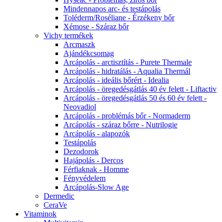
Mindennapos arc- és testápolás
Toléderm/Roséliane - Érzékeny bőr
Xémose - Száraz bőr
Vichy termékek
Arcmaszk
Ajándékcsomag
Arcápolás - arctisztítás - Purete Thermale
Arcápolás - hidratálás - Aqualia Thermál
Arcápolás - ideális bőrért - Idealia
Arcápolás - öregedésgátlás 40 év felett - Liftactiv
Arcápolás - öregedésgátlás 50 és 60 év felett -
Neovadiol
Arcápolás - problémás bőr - Normaderm
Arcápolás - száraz bőrre - Nutrilogie
Arcápolás - alapozók
Testápolás
Dezodorok
Hajápolás - Dercos
Férfiaknak - Homme
Fényvédelem
Arcápolás-Slow Age
Dermedic
CeraVe
Vitaminok