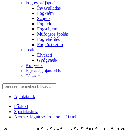
Fog és szájápolás
Í́nygyulladás
Fogkrém
Szájvíz
Fogkefe
Fogselyem
Műfogsor ápolás
Fogfehérítés
Fogköztisztító
Teák
É́lvezeti
Gyógyteák
Könyvek
Egészség ajándékba
Tápszer
Ajánlataink
Főoldal
Sportoláshoz
Aromax légúttisztító illóolaj 10 ml