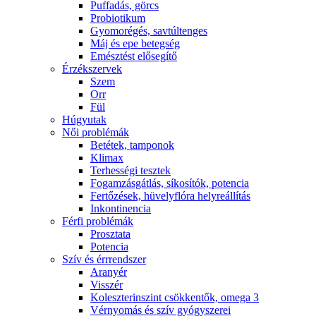
Puffadás, görcs
Probiotikum
Gyomorégés, savtúltenges
Máj és epe betegség
Emésztést elősegítő
Érzékszervek
Szem
Orr
Fül
Húgyutak
Női problémák
Betétek, tamponok
Klimax
Terhességi tesztek
Fogamzásgátlás, síkosítók, potencia
Fertőzések, hüvelyflóra helyreállítás
Inkontinencia
Férfi problémák
Prosztata
Potencia
Szív és érrrendszer
Aranyér
Visszér
Koleszterinszint csökkentők, omega 3
Vérnyomás és szív gyógyszerei