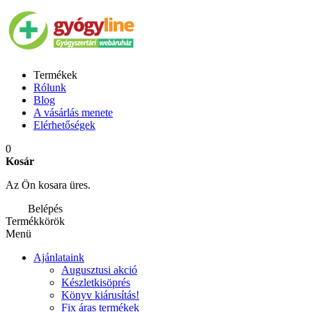
Termékek
Rólunk
Blog
A vásárlás menete
Elérhetőségek
0
Kosár
Az Ön kosara üres.
Belépés
Termékkörök
Menü
Ajánlataink
Augusztusi akció
Készletkisöprés
Könyv kiárusítás!
Fix áras termékek