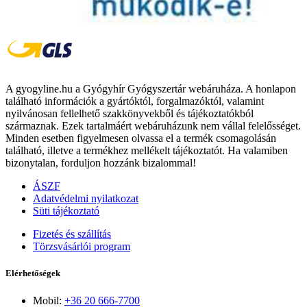
A gyogyline.hu a Gyógyhír Gyógyszertár webáruháza. A honlapon
található információk a gyártóktól, forgalmazóktól, valamint
nyilvánosan fellelhető szakkönyvekből és tájékoztatókból
származnak. Ezek tartalmáért webáruházunk nem vállal felelősséget.
Minden esetben figyelmesen olvassa el a termék csomagolásán
található, illetve a termékhez mellékelt tájékoztatót. Ha valamiben
bizonytalan, forduljon hozzánk bizalommal!
ÁSZF
Adatvédelmi nyilatkozat
Süti tájékoztató
Fizetés és szállítás
Törzsvásárlói program
Elérhetőségek
Mobil:
+36 20 666-7700