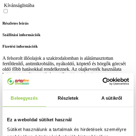
Kívánságlistába
Részletes leírás
Szállítási információk
Fizetési információk
A felsorolt illóolajok a szakirodalomban is alátámasztottan
fertőtlenítő, antimikrobiális, nyákoldó, köptető és hörgők görcsét
oldó főbb hatásokkal rendelkeznek. Az olajkeverék használata
különösen a téli, megfázásos időszakban lehet hasznos.
Bővebben ...
Ingyenes szállítás 18 000 Ft felett
Beleegyezés
Részletek
A sütikről
Minőségellenőrzött termékek
Valós gyógyszertári háttér
Ez a weboldal sütiket használ
Folyamatos akciók
Sütiket használunk a tartalmak és hirdetések személyre