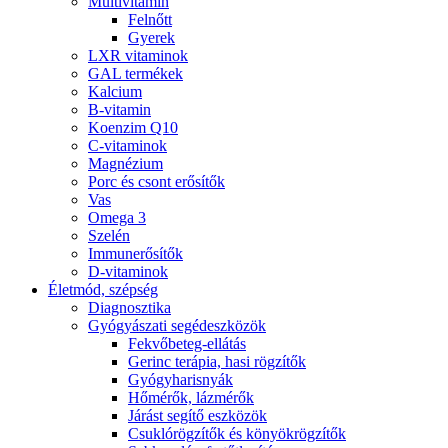
Multivitamin
Felnőtt
Gyerek
LXR vitaminok
GAL termékek
Kalcium
B-vitamin
Koenzim Q10
C-vitaminok
Magnézium
Porc és csont erősítők
Vas
Omega 3
Szelén
Immunerősítők
D-vitaminok
Életmód, szépség
Diagnosztika
Gyógyászati segédeszközök
Fekvőbeteg-ellátás
Gerinc terápia, hasi rögzítők
Gyógyharisnyák
Hőmérők, lázmérők
Járást segítő eszközök
Csuklórögzítők és könyökrögzítők