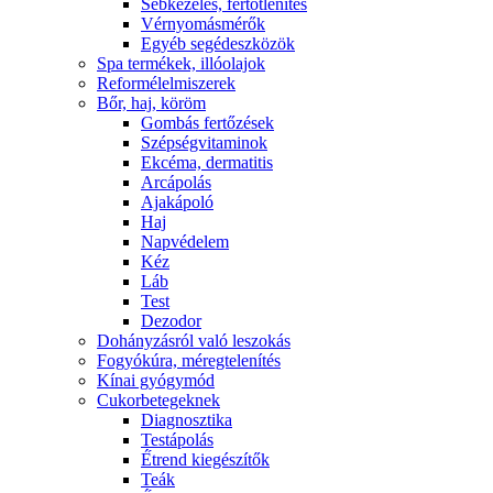
Sebkezelés, fertőtlenítés
Vérnyomásmérők
Egyéb segédeszközök
Spa termékek, illóolajok
Reformélelmiszerek
Bőr, haj, köröm
Gombás fertőzések
Szépségvitaminok
Ekcéma, dermatitis
Arcápolás
Ajakápoló
Haj
Napvédelem
Kéz
Láb
Test
Dezodor
Dohányzásról való leszokás
Fogyókúra, méregtelenítés
Kínai gyógymód
Cukorbetegeknek
Diagnosztika
Testápolás
É́trend kiegészítők
Teák