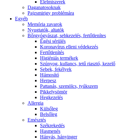
É́lelmiszerek
Daganatosoknak
Pajzsmirigy problémára
Egyéb
Memória zavarok
Nyugtatók, altatók
Bőrgyógyászat, sebkezelés, fertőtlenítes
É́gési sérülés
Koronavírus elleni védekezés
Fertőtlenítés
Higiéniás termékek
Szúnyog, kullancs, tetű riasztó, kezelő
Sebek, fekélyek
Hámosító
Herpesz
Pattanás, szemölcs, tyúkszem
Pikkelysömör
Hegkezelés
Allergia
Külsőleg
Belsőleg
Emésztés
Székrekedés
Hasmenés
Hányás, hányinger