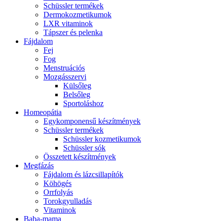
Schüssler termékek
Dermokozmetikumok
LXR vitaminok
Tápszer és pelenka
Fájdalom
Fej
Fog
Menstruációs
Mozgásszervi
Külsőleg
Belsőleg
Sportoláshoz
Homeopátia
Egykomponensű készítmények
Schüssler termékek
Schüssler kozmetikumok
Schüssler sók
Összetett készítmények
Megfázás
Fájdalom és lázcsillapítók
Köhögés
Orrfolyás
Torokgyulladás
Vitaminok
Baba-mama