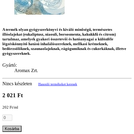
A termék olyan gyógyszerkönyvi és kiváló minőségű, természetes
illóolajokat (eukaliptusz, niaouli, borsosmenta, kakukkfű és citrom)
tartalmaz, amelyek gyakori összetevői és hatóanyagai a különféle
légzéskönnyítő hatású inhalálószereknek, mellkasi krémeknek,
bedörzsölőknek, szaunaolajoknak, rágógumiknak és cukorkáknak, illetve
gyógyszereknek.
Gyártó:
Aromax Zrt.
Nincs készleten
Hasonló termékeket keresek
2 021 Ft
202 Ft/ml
Kosárba