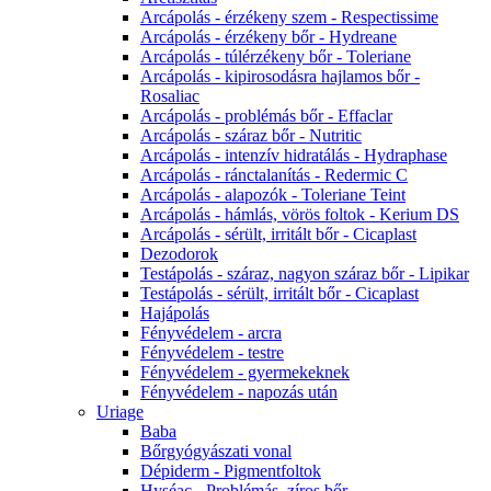
Arcápolás - érzékeny szem - Respectissime
Arcápolás - érzékeny bőr - Hydreane
Arcápolás - túlérzékeny bőr - Toleriane
Arcápolás - kipirosodásra hajlamos bőr -
Rosaliac
Arcápolás - problémás bőr - Effaclar
Arcápolás - száraz bőr - Nutritic
Arcápolás - intenzív hidratálás - Hydraphase
Arcápolás - ránctalanítás - Redermic C
Arcápolás - alapozók - Toleriane Teint
Arcápolás - hámlás, vörös foltok - Kerium DS
Arcápolás - sérült, irritált bőr - Cicaplast
Dezodorok
Testápolás - száraz, nagyon száraz bőr - Lipikar
Testápolás - sérült, irritált bőr - Cicaplast
Hajápolás
Fényvédelem - arcra
Fényvédelem - testre
Fényvédelem - gyermekeknek
Fényvédelem - napozás után
Uriage
Baba
Bőrgyógyászati vonal
Dépiderm - Pigmentfoltok
Hyséac - Problémás, zíros bőr