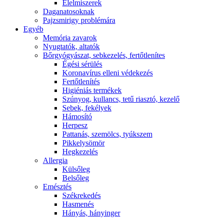
É́lelmiszerek
Daganatosoknak
Pajzsmirigy problémára
Egyéb
Memória zavarok
Nyugtatók, altatók
Bőrgyógyászat, sebkezelés, fertőtlenítes
É́gési sérülés
Koronavírus elleni védekezés
Fertőtlenítés
Higiéniás termékek
Szúnyog, kullancs, tetű riasztó, kezelő
Sebek, fekélyek
Hámosító
Herpesz
Pattanás, szemölcs, tyúkszem
Pikkelysömör
Hegkezelés
Allergia
Külsőleg
Belsőleg
Emésztés
Székrekedés
Hasmenés
Hányás, hányinger