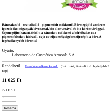
Ránctalanító - revitalizáló - pigmentfolt csökkentő. Bőrmegújító arckrém
igazolt öko csiganyák kivonattal, bio aloe verával és bio körömvirággal.
Sejtmegújító hatású, feltölti a ráncokat, csökkenti a bőrhibákat és a
pigmentfoltokat, hidratál, óvja és teljes mélységében újraépíti a bőrt. A
legérzékenyebb bőrre is!
Gyártó:
Laboratorio de Cosmética Armonía S.A.
Rendelhető
(Szállítási, átvételi idő: legfeljebb 3
Hasonló termékeket keresek
nap)
11 025 Ft
221 Ft/ml
Kosárba