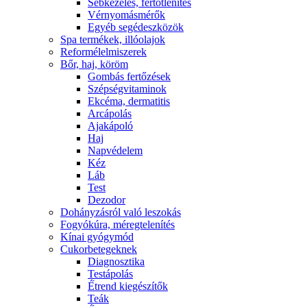
Sebkezelés, fertőtlenítés
Vérnyomásmérők
Egyéb segédeszközök
Spa termékek, illóolajok
Reformélelmiszerek
Bőr, haj, köröm
Gombás fertőzések
Szépségvitaminok
Ekcéma, dermatitis
Arcápolás
Ajakápoló
Haj
Napvédelem
Kéz
Láb
Test
Dezodor
Dohányzásról való leszokás
Fogyókúra, méregtelenítés
Kínai gyógymód
Cukorbetegeknek
Diagnosztika
Testápolás
É́trend kiegészítők
Teák