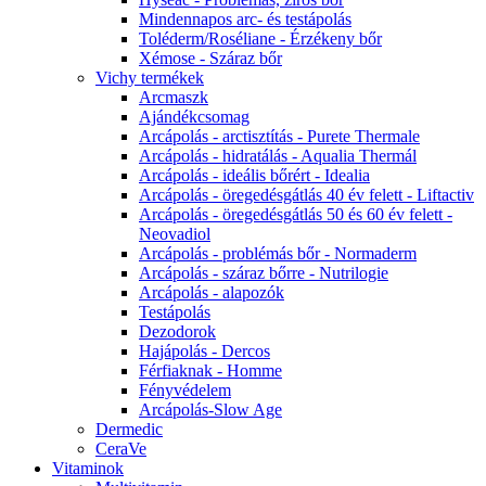
Mindennapos arc- és testápolás
Toléderm/Roséliane - Érzékeny bőr
Xémose - Száraz bőr
Vichy termékek
Arcmaszk
Ajándékcsomag
Arcápolás - arctisztítás - Purete Thermale
Arcápolás - hidratálás - Aqualia Thermál
Arcápolás - ideális bőrért - Idealia
Arcápolás - öregedésgátlás 40 év felett - Liftactiv
Arcápolás - öregedésgátlás 50 és 60 év felett -
Neovadiol
Arcápolás - problémás bőr - Normaderm
Arcápolás - száraz bőrre - Nutrilogie
Arcápolás - alapozók
Testápolás
Dezodorok
Hajápolás - Dercos
Férfiaknak - Homme
Fényvédelem
Arcápolás-Slow Age
Dermedic
CeraVe
Vitaminok