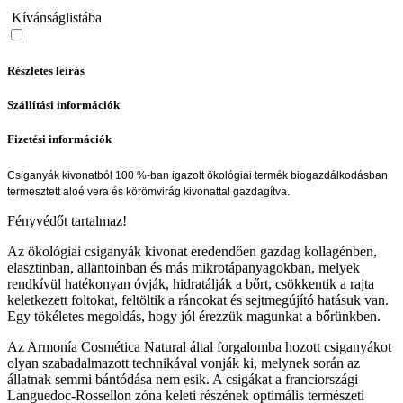
Kívánságlistába
Részletes leírás
Szállítási információk
Fizetési információk
Csiganyák kivonatból 100 %-ban igazolt ökológiai termék biogazdálkodásban
termesztett aloé vera és körömvirág kivonattal gazdagítva.
Fényvédőt tartalmaz!
Az ökológiai csiganyák kivonat eredendően gazdag kollagénben,
elasztinban, allantoinban és más mikrotápanyagokban, melyek
rendkívül hatékonyan óvják, hidratálják a bőrt, csökkentik a rajta
keletkezett foltokat, feltöltik a ráncokat és sejtmegújító hatásuk van.
Egy tökéletes megoldás, hogy jól érezzük magunkat a bőrünkben.
Az Armonía Cosmética Natural által forgalomba hozott csiganyákot
olyan szabadalmazott technikával vonják ki, melynek során az
állatnak semmi bántódása nem esik. A csigákat a franciországi
Languedoc-Rossellon zóna keleti részének optimális természeti