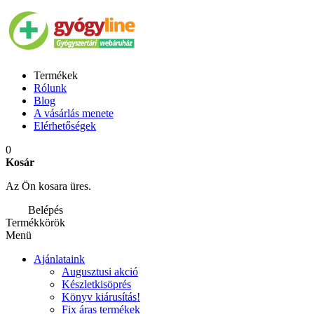
Termékek
Rólunk
Blog
A vásárlás menete
Elérhetőségek
0
Kosár
Az Ön kosara üres.
Belépés
Termékkörök
Menü
Ajánlataink
Augusztusi akció
Készletkisöprés
Könyv kiárusítás!
Fix áras termékek