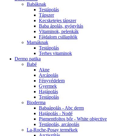
Babáknak
Testápolás
Tápszer
Kecsketejes tápszer
Baba ápolás, gyógyítás
Vitaminok, pelenkák
Fájdalom csillapítók
Mamáknak
Testápolás
Terhes vitaminok
Dermo patika
Babé
Akne
Arcápolás
Fényvédelem
Gyermek
Hajápolás
Testápolás
Bioderma
Babaápolás - Abc derm
Hajápolás - Nodé
Pigmentfoltos bőr - White objective
Testápolás, arcápolás
La-Roche-Posay termékek
Arctisztítás