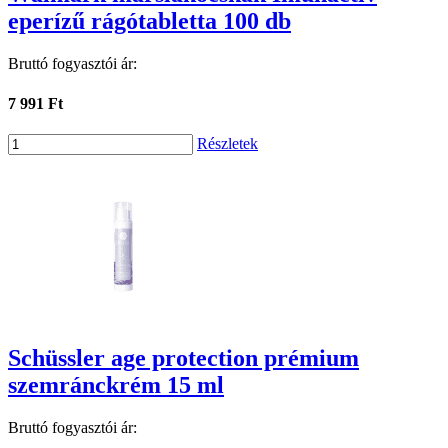
eperízű rágótabletta 100 db
Bruttó fogyasztói ár:
7 991 Ft
Részletek
Schüssler age protection prémium
szemránckrém 15 ml
Bruttó fogyasztói ár: