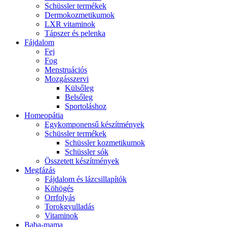
Schüssler termékek
Dermokozmetikumok
LXR vitaminok
Tápszer és pelenka
Fájdalom
Fej
Fog
Menstruációs
Mozgásszervi
Külsőleg
Belsőleg
Sportoláshoz
Homeopátia
Egykomponensű készítmények
Schüssler termékek
Schüssler kozmetikumok
Schüssler sók
Összetett készítmények
Megfázás
Fájdalom és lázcsillapítók
Köhögés
Orrfolyás
Torokgyulladás
Vitaminok
Baba-mama