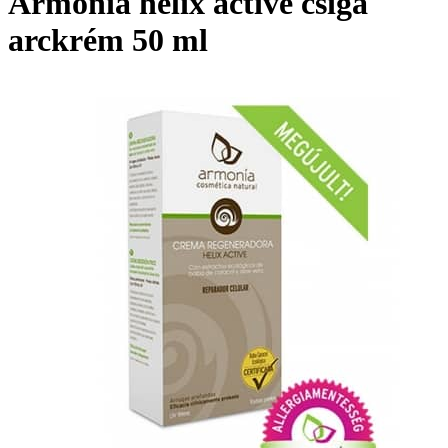
Armonia helix active csiga
arckrém 50 ml