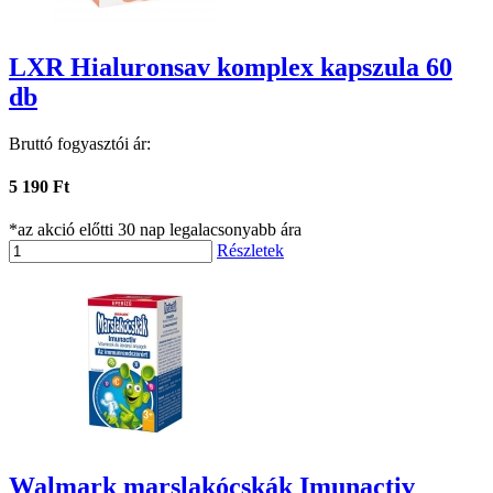
LXR Hialuronsav komplex kapszula 60
db
Bruttó fogyasztói ár:
5 190 Ft
*az akció előtti 30 nap legalacsonyabb ára
Részletek
Walmark marslakócskák Imunactiv