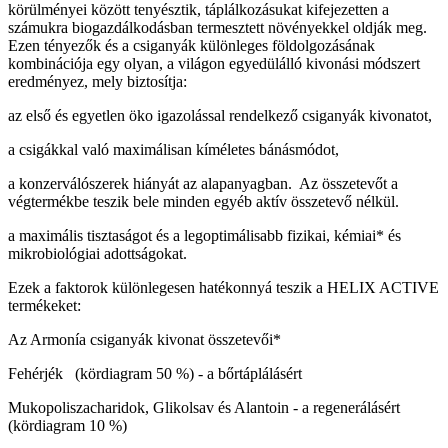
körülményei között tenyésztik, táplálkozásukat kifejezetten a
számukra biogazdálkodásban termesztett növényekkel oldják meg.
Ezen tényezők és a csiganyák különleges földolgozásának
kombinációja egy olyan, a világon egyedülálló kivonási módszert
eredményez, mely biztosítja:
az első és egyetlen öko igazolással rendelkező csiganyák kivonatot,
a csigákkal való maximálisan kíméletes bánásmódot,
a konzerválószerek hiányát az alapanyagban. Az összetevőt a
végtermékbe teszik bele minden egyéb aktív összetevő nélkül.
a maximális tisztaságot és a legoptimálisabb fizikai, kémiai* és
mikrobiológiai adottságokat.
Ezek a faktorok különlegesen hatékonnyá teszik a HELIX ACTIVE
termékeket:
Az Armonía csiganyák kivonat összetevői*
Fehérjék (kördiagram 50 %) - a bőrtáplálásért
Mukopoliszacharidok, Glikolsav és Alantoin - a regenerálásért
(kördiagram 10 %)