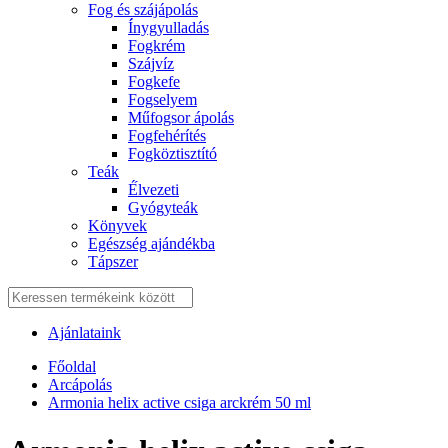
Fog és szájápolás
Í́nygyulladás
Fogkrém
Szájvíz
Fogkefe
Fogselyem
Műfogsor ápolás
Fogfehérítés
Fogköztisztító
Teák
É́lvezeti
Gyógyteák
Könyvek
Egészség ajándékba
Tápszer
Ajánlataink
Főoldal
Arcápolás
Armonia helix active csiga arckrém 50 ml