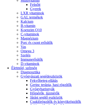
Multivitamin
Felnőtt
Gyerek
LXR vitaminok
GAL termékek
Kalcium
B-vitamin
Koenzim Q10
C-vitaminok
Magnézium
Porc és csont erősítők
Vas
Omega 3
Szelén
Immunerősítők
D-vitaminok
Életmód, szépség
Diagnosztika
Gyógyászati segédeszközök
Fekvőbeteg-ellátás
Gerinc terápia, hasi rögzítők
Gyógyharisnyák
Hőmérők, lázmérők
Járást segítő eszközök
Csuklórögzítők és könyökrögzítők