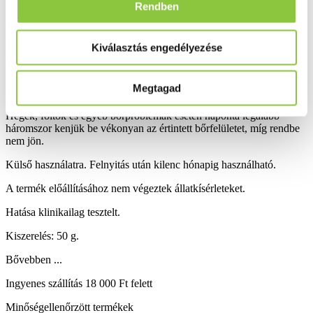
Rendben
részvételével, 28 napon át a Helix Active regeneráló arckrém napi
kétszeri használata alapján.
Használati utasítás:
Kiválasztás engedélyezése
Naponta kétszer, reggel és este, alapos bőrtisztítás után finom
körkörös mozdulatokkal masszírozzuk el az arcon, a nyakon és a
Megtagad
dekoltázson. A krém használata után öt perccel már sminkelhetünk.
Hegek, foltok és egyéb bőrproblémák esetén naponta legalább
háromszor kenjük be vékonyan az értintett bőrfelületet, míg rendbe
nem jön.
Külső használatra. Felnyitás után kilenc hónapig használható.
A termék előállításához nem végeztek állatkísérleteket.
Hatása klinikailag tesztelt.
Kiszerelés: 50 g.
Bővebben ...
Ingyenes szállítás 18 000 Ft felett
Minőségellenőrzött termékek