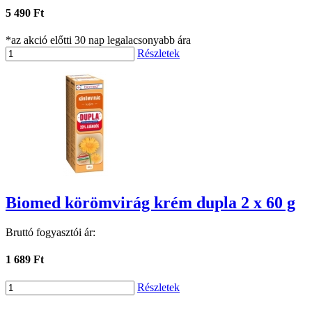
5 490 Ft
*az akció előtti 30 nap legalacsonyabb ára
Részletek
Biomed körömvirág krém dupla 2 x 60 g
Bruttó fogyasztói ár:
1 689 Ft
Részletek