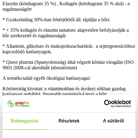
Elasztin (kördiagram 35 %) , Kollagén (kördiagram 35 % alul) - a
rugalmasságért
* Gyakorlatilag 50%-ban fehérjékből áll: táplálja a bőrt.
* + 35% kollagén és elasztin tartalom: alapvetően befolyásolják a
bőr szerkezetét és rugalmasságát.
* Allantoin, glikolsav és mukopoliszacharidok: a sejtregenerációhoz
kapcsolódó hatóanyagok.
* Quest pharma (Spanyolország) által végzett kémiai vizsgálat (ISO
9001:2008-cal akreditált laboratórium)
A termékcsalád egyéb ökológiai hatóanyagai:
Körömvirág kivonat: a vitaminokban és ásványi sókban gazdag
hatóanyag puhábbá, finomabb tapintásúvá teszi a bőrt.
Aloe vera kivonat: a különleges bőrvédő és gyógyító képességéről
ismert hatóanyag rendkívüli módon nyugtatja, frissíti a bőrt, javítja
állagát, kinézetét és nagyban hozzájárul a hidratálás
Beleegyezés
Részletek
A sütikről
optimalizálásához.
Különleges hatékonyságát klinikai tesztek bizonyítják.