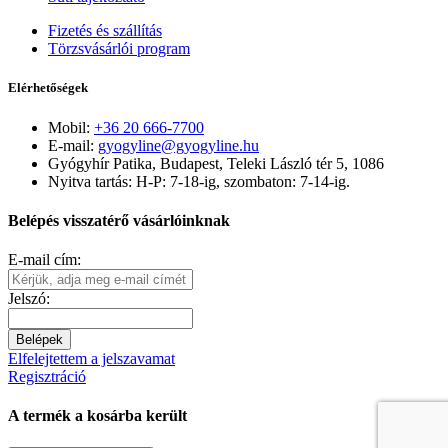
Fizetés és szállítás
Törzsvásárlói program
Elérhetőségek
Mobil:
+36 20 666-7700
E-mail:
gyogyline@gyogyline.hu
Gyógyhír Patika, Budapest, Teleki László tér 5, 1086
Nyitva tartás: H-P: 7-18-ig, szombaton: 7-14-ig.
Belépés visszatérő vásárlóinknak
E-mail cím:
Jelszó:
Belépek
Elfelejtettem a jelszavamat
Regisztráció
A termék a kosárba került