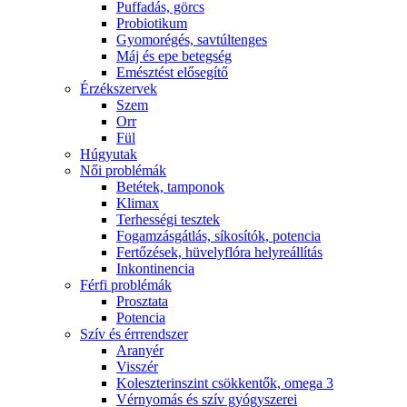
Puffadás, görcs
Probiotikum
Gyomorégés, savtúltenges
Máj és epe betegség
Emésztést elősegítő
Érzékszervek
Szem
Orr
Fül
Húgyutak
Női problémák
Betétek, tamponok
Klimax
Terhességi tesztek
Fogamzásgátlás, síkosítók, potencia
Fertőzések, hüvelyflóra helyreállítás
Inkontinencia
Férfi problémák
Prosztata
Potencia
Szív és érrrendszer
Aranyér
Visszér
Koleszterinszint csökkentők, omega 3
Vérnyomás és szív gyógyszerei