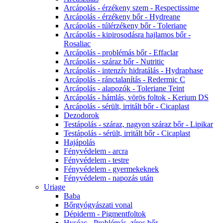
Arcápolás - érzékeny szem - Respectissime
Arcápolás - érzékeny bőr - Hydreane
Arcápolás - túlérzékeny bőr - Toleriane
Arcápolás - kipirosodásra hajlamos bőr -
Rosaliac
Arcápolás - problémás bőr - Effaclar
Arcápolás - száraz bőr - Nutritic
Arcápolás - intenzív hidratálás - Hydraphase
Arcápolás - ránctalanítás - Redermic C
Arcápolás - alapozók - Toleriane Teint
Arcápolás - hámlás, vörös foltok - Kerium DS
Arcápolás - sérült, irritált bőr - Cicaplast
Dezodorok
Testápolás - száraz, nagyon száraz bőr - Lipikar
Testápolás - sérült, irritált bőr - Cicaplast
Hajápolás
Fényvédelem - arcra
Fényvédelem - testre
Fényvédelem - gyermekeknek
Fényvédelem - napozás után
Uriage
Baba
Bőrgyógyászati vonal
Dépiderm - Pigmentfoltok
Hyséac - Problémás, zíros bőr