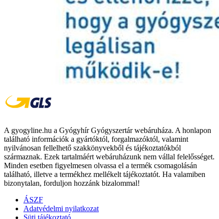
A gyogyline.hu a Gyógyhír Gyógyszertár webáruháza. A honlapon
található információk a gyártóktól, forgalmazóktól, valamint
nyilvánosan fellelhető szakkönyvekből és tájékoztatókból
származnak. Ezek tartalmáért webáruházunk nem vállal felelősséget.
Minden esetben figyelmesen olvassa el a termék csomagolásán
található, illetve a termékhez mellékelt tájékoztatót. Ha valamiben
bizonytalan, forduljon hozzánk bizalommal!
ÁSZF
Adatvédelmi nyilatkozat
Süti tájékoztató