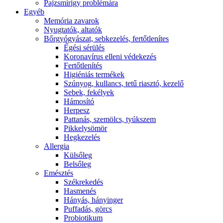
Pajzsmirigy problémára
Egyéb
Memória zavarok
Nyugtatók, altatók
Bőrgyógyászat, sebkezelés, fertőtlenítes
É́gési sérülés
Koronavírus elleni védekezés
Fertőtlenítés
Higiéniás termékek
Szúnyog, kullancs, tetű riasztó, kezelő
Sebek, fekélyek
Hámosító
Herpesz
Pattanás, szemölcs, tyúkszem
Pikkelysömör
Hegkezelés
Allergia
Külsőleg
Belsőleg
Emésztés
Székrekedés
Hasmenés
Hányás, hányinger
Puffadás, görcs
Probiotikum