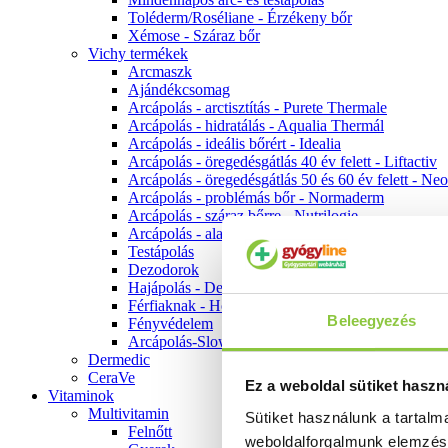
Toléderm/Roséliane - Érzékeny bőr
Xémose - Száraz bőr
Vichy termékek
Arcmaszk
Ajándékcsomag
Arcápolás - arctisztítás - Purete Thermale
Arcápolás - hidratálás - Aqualia Thermál
Arcápolás - ideális bőrért - Idealia
Arcápolás - öregedésgátlás 40 év felett - Liftactiv
Arcápolás - öregedésgátlás 50 és 60 év felett - Ne
Arcápolás - problémás bőr - Normaderm
Arcápolás - száraz bőrre - Nutrilogie
Arcápolás - alapozók
Testápolás
Dezodorok
Hajápolás - Dercos
Férfiaknak - Homme
Beleegyezés
Fényvédelem
Arcápolás-Slow Age
Dermedic
CeraVe
Ez a weboldal sütiket haszn
Vitaminok
Multivitamin
Sütiket használunk a tartal
Felnőtt
weboldalforgalmunk elemzé