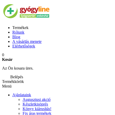
Termékek
Rólunk
Blog
A vásárlás menete
Elérhetőségek
0
Kosár
Az Ön kosara üres.
Belépés
Termékkörök
Menü
Ajánlataink
Augusztusi akció
Készletkisöprés
Könyv kiárusítás!
Fix áras termékek