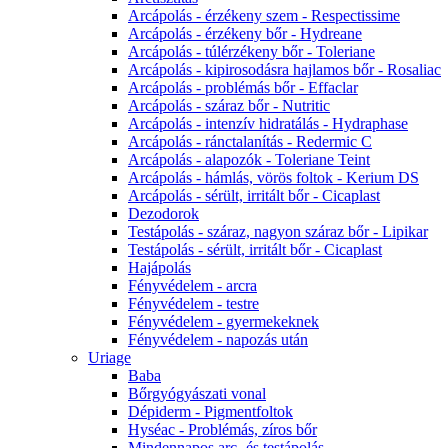
Arcápolás - érzékeny szem - Respectissime
Arcápolás - érzékeny bőr - Hydreane
Arcápolás - túlérzékeny bőr - Toleriane
Arcápolás - kipirosodásra hajlamos bőr - Rosaliac
Arcápolás - problémás bőr - Effaclar
Arcápolás - száraz bőr - Nutritic
Arcápolás - intenzív hidratálás - Hydraphase
Arcápolás - ránctalanítás - Redermic C
Arcápolás - alapozók - Toleriane Teint
Arcápolás - hámlás, vörös foltok - Kerium DS
Arcápolás - sérült, irritált bőr - Cicaplast
Dezodorok
Testápolás - száraz, nagyon száraz bőr - Lipikar
Testápolás - sérült, irritált bőr - Cicaplast
Hajápolás
Fényvédelem - arcra
Fényvédelem - testre
Fényvédelem - gyermekeknek
Fényvédelem - napozás után
Uriage
Baba
Bőrgyógyászati vonal
Dépiderm - Pigmentfoltok
Hyséac - Problémás, zíros bőr
Mindennapos arc- és testápolás