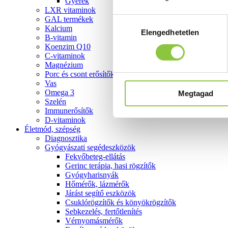
Gyerek
LXR vitaminok
GAL termékek
Hozzájárulás
Kalcium
Elengedhetetlen
kiválasztása
B-vitamin
Koenzim Q10
C-vitaminok
Magnézium
Porc és csont erősítők
Vas
Omega 3
Megtagad
Szelén
Immunerősítők
D-vitaminok
Életmód, szépség
Diagnosztika
Gyógyászati segédeszközök
Fekvőbeteg-ellátás
Gerinc terápia, hasi rögzítők
Gyógyharisnyák
Hőmérők, lázmérők
Járást segítő eszközök
Csuklórögzítők és könyökrögzítők
Sebkezelés, fertőtlenítés
Vérnyomásmérők