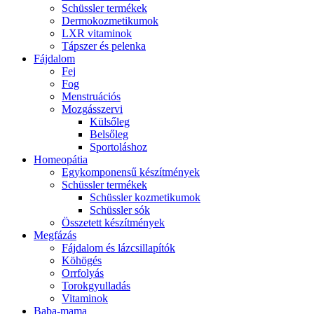
Schüssler termékek
Dermokozmetikumok
LXR vitaminok
Tápszer és pelenka
Fájdalom
Fej
Fog
Menstruációs
Mozgásszervi
Külsőleg
Belsőleg
Sportoláshoz
Homeopátia
Egykomponensű készítmények
Schüssler termékek
Schüssler kozmetikumok
Schüssler sók
Összetett készítmények
Megfázás
Fájdalom és lázcsillapítók
Köhögés
Orrfolyás
Torokgyulladás
Vitaminok
Baba-mama