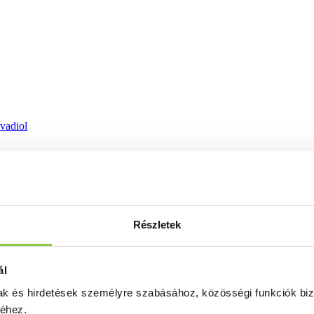
ovadiol
Részletek
ál
mak és hirdetések személyre szabásához, közösségi funkciók biz
séhez.