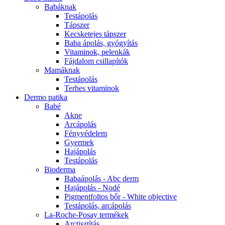
Babáknak
Testápolás
Tápszer
Kecsketejes tápszer
Baba ápolás, gyógyítás
Vitaminok, pelenkák
Fájdalom csillapítók
Mamáknak
Testápolás
Terhes vitaminok
Dermo patika
Babé
Akne
Arcápolás
Fényvédelem
Gyermek
Hajápolás
Testápolás
Bioderma
Babaápolás - Abc derm
Hajápolás - Nodé
Pigmentfoltos bőr - White objective
Testápolás, arcápolás
La-Roche-Posay termékek
Arctisztítás