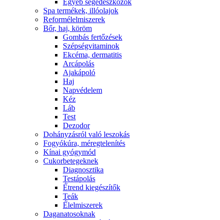
Egyéb segédeszközök
Spa termékek, illóolajok
Reformélelmiszerek
Bőr, haj, köröm
Gombás fertőzések
Szépségvitaminok
Ekcéma, dermatitis
Arcápolás
Ajakápoló
Haj
Napvédelem
Kéz
Láb
Test
Dezodor
Dohányzásról való leszokás
Fogyókúra, méregtelenítés
Kínai gyógymód
Cukorbetegeknek
Diagnosztika
Testápolás
É́trend kiegészítők
Teák
É́lelmiszerek
Daganatosoknak