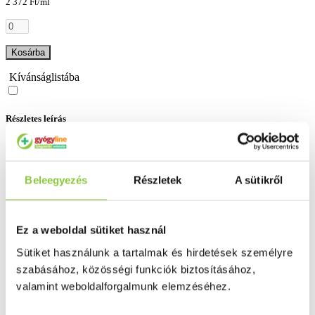
2 372 Ft/ml
Kosárba
Kívánságlistába
Részletes leírás
Szállítási információk
Fizetési információk
Beleegyezés
Részletek
A sütikről
Végezzünk kontroll oldatos ellenőrzést ha:
Hetente egyszer.
Ez a weboldal sütiket használ
Amikor új dobozt accuchek performa tesztcsíkot nyit fel.
Sütiket használunk a tartalmak és hirdetések személyre
szabásához, közösségi funkciók biztosításához,
Ha felmerül a gyanú, hogy a vércukormérő vagy a tesztcsík nem
megfelelően működik.
valamint weboldalforgalmunk elemzéséhez.
Ha ismételten nem várt vércukoreredményt kap.