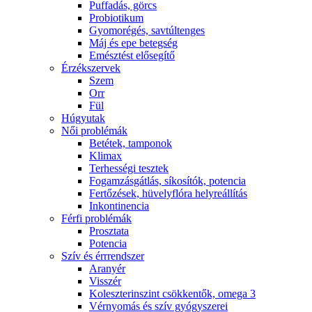
Puffadás, görcs
Probiotikum
Gyomorégés, savtúltenges
Máj és epe betegség
Emésztést elősegítő
Érzékszervek
Szem
Orr
Fül
Húgyutak
Női problémák
Betétek, tamponok
Klimax
Terhességi tesztek
Fogamzásgátlás, síkosítók, potencia
Fertőzések, hüvelyflóra helyreállítás
Inkontinencia
Férfi problémák
Prosztata
Potencia
Szív és érrrendszer
Aranyér
Visszér
Koleszterinszint csökkentők, omega 3
Vérnyomás és szív gyógyszerei