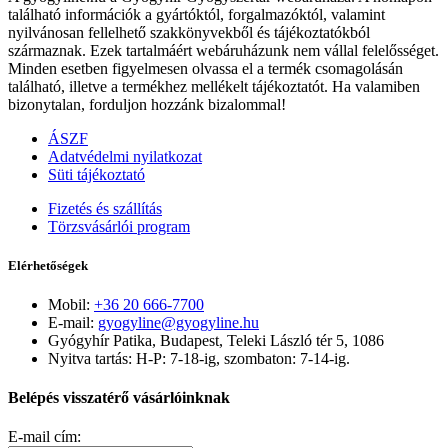
található információk a gyártóktól, forgalmazóktól, valamint
nyilvánosan fellelhető szakkönyvekből és tájékoztatókból
származnak. Ezek tartalmáért webáruházunk nem vállal felelősséget.
Minden esetben figyelmesen olvassa el a termék csomagolásán
található, illetve a termékhez mellékelt tájékoztatót. Ha valamiben
bizonytalan, forduljon hozzánk bizalommal!
ÁSZF
Adatvédelmi nyilatkozat
Süti tájékoztató
Fizetés és szállítás
Törzsvásárlói program
Elérhetőségek
Mobil:
+36 20 666-7700
E-mail:
gyogyline@gyogyline.hu
Gyógyhír Patika, Budapest, Teleki László tér 5, 1086
Nyitva tartás: H-P: 7-18-ig, szombaton: 7-14-ig.
Belépés visszatérő vásárlóinknak
E-mail cím: