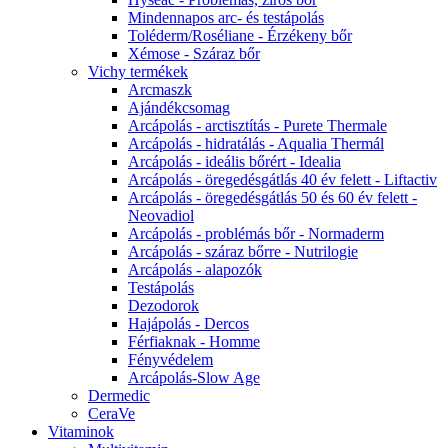
Mindennapos arc- és testápolás
Toléderm/Roséliane - Érzékeny bőr
Xémose - Száraz bőr
Vichy termékek
Arcmaszk
Ajándékcsomag
Arcápolás - arctisztítás - Purete Thermale
Arcápolás - hidratálás - Aqualia Thermál
Arcápolás - ideális bőrért - Idealia
Arcápolás - öregedésgátlás 40 év felett - Liftactiv
Arcápolás - öregedésgátlás 50 és 60 év felett -
Neovadiol
Arcápolás - problémás bőr - Normaderm
Arcápolás - száraz bőrre - Nutrilogie
Arcápolás - alapozók
Testápolás
Dezodorok
Hajápolás - Dercos
Férfiaknak - Homme
Fényvédelem
Arcápolás-Slow Age
Dermedic
CeraVe
Vitaminok