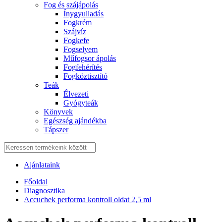
Fog és szájápolás
Í́nygyulladás
Fogkrém
Szájvíz
Fogkefe
Fogselyem
Műfogsor ápolás
Fogfehérítés
Fogköztisztító
Teák
É́lvezeti
Gyógyteák
Könyvek
Egészség ajándékba
Tápszer
Ajánlataink
Főoldal
Diagnosztika
Accuchek performa kontroll oldat 2,5 ml