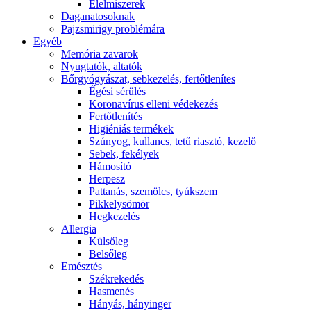
É́lelmiszerek
Daganatosoknak
Pajzsmirigy problémára
Egyéb
Memória zavarok
Nyugtatók, altatók
Bőrgyógyászat, sebkezelés, fertőtlenítes
É́gési sérülés
Koronavírus elleni védekezés
Fertőtlenítés
Higiéniás termékek
Szúnyog, kullancs, tetű riasztó, kezelő
Sebek, fekélyek
Hámosító
Herpesz
Pattanás, szemölcs, tyúkszem
Pikkelysömör
Hegkezelés
Allergia
Külsőleg
Belsőleg
Emésztés
Székrekedés
Hasmenés
Hányás, hányinger