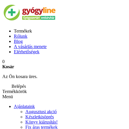
Termékek
Rólunk
Blog
A vásárlás menete
Elérhetőségek
0
Kosár
Az Ön kosara üres.
Belépés
Termékkörök
Menü
Ajánlataink
Augusztusi akció
Készletkisöprés
Könyv kiárusítás!
Fix áras termékek