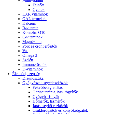
Multivitamin
Felnőtt
Gyerek
LXR vitaminok
GAL termékek
Kalcium
B-vitamin
Koenzim Q10
C-vitaminok
Magnézium
Porc és csont erősítők
Vas
Omega 3
Szelén
Immunerősítők
D-vitaminok
Életmód, szépség
Diagnosztika
Gyógyászati segédeszközök
Fekvőbeteg-ellátás
Gerinc terápia, hasi rögzítők
Gyógyharisnyák
Hőmérők, lázmérők
Járást segítő eszközök
Csuklórögzítők és könyökrögzítők