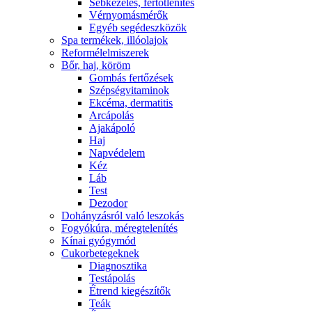
Sebkezelés, fertőtlenítés
Vérnyomásmérők
Egyéb segédeszközök
Spa termékek, illóolajok
Reformélelmiszerek
Bőr, haj, köröm
Gombás fertőzések
Szépségvitaminok
Ekcéma, dermatitis
Arcápolás
Ajakápoló
Haj
Napvédelem
Kéz
Láb
Test
Dezodor
Dohányzásról való leszokás
Fogyókúra, méregtelenítés
Kínai gyógymód
Cukorbetegeknek
Diagnosztika
Testápolás
É́trend kiegészítők
Teák