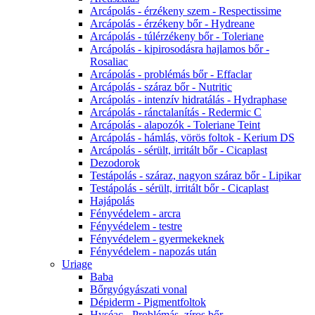
Arcápolás - érzékeny szem - Respectissime
Arcápolás - érzékeny bőr - Hydreane
Arcápolás - túlérzékeny bőr - Toleriane
Arcápolás - kipirosodásra hajlamos bőr -
Rosaliac
Arcápolás - problémás bőr - Effaclar
Arcápolás - száraz bőr - Nutritic
Arcápolás - intenzív hidratálás - Hydraphase
Arcápolás - ránctalanítás - Redermic C
Arcápolás - alapozók - Toleriane Teint
Arcápolás - hámlás, vörös foltok - Kerium DS
Arcápolás - sérült, irritált bőr - Cicaplast
Dezodorok
Testápolás - száraz, nagyon száraz bőr - Lipikar
Testápolás - sérült, irritált bőr - Cicaplast
Hajápolás
Fényvédelem - arcra
Fényvédelem - testre
Fényvédelem - gyermekeknek
Fényvédelem - napozás után
Uriage
Baba
Bőrgyógyászati vonal
Dépiderm - Pigmentfoltok
Hyséac - Problémás, zíros bőr