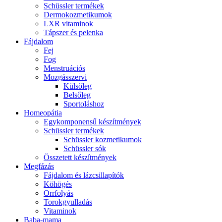
Schüssler termékek
Dermokozmetikumok
LXR vitaminok
Tápszer és pelenka
Fájdalom
Fej
Fog
Menstruációs
Mozgásszervi
Külsőleg
Belsőleg
Sportoláshoz
Homeopátia
Egykomponensű készítmények
Schüssler termékek
Schüssler kozmetikumok
Schüssler sók
Összetett készítmények
Megfázás
Fájdalom és lázcsillapítók
Köhögés
Orrfolyás
Torokgyulladás
Vitaminok
Baba-mama