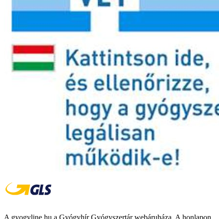
A gyogyline.hu a Gyógyhír Gyógyszertár webáruháza. A honlapon