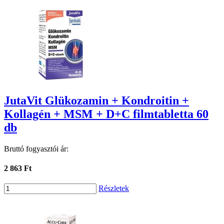
JutaVit Glükozamin + Kondroitin +
Kollagén + MSM + D+C filmtabletta 60
db
Bruttó fogyasztói ár:
2 863 Ft
Részletek