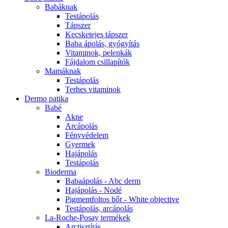
Babáknak
Testápolás
Tápszer
Kecsketejes tápszer
Baba ápolás, gyógyítás
Vitaminok, pelenkák
Fájdalom csillapítók
Mamáknak
Testápolás
Terhes vitaminok
Dermo patika
Babé
Akne
Arcápolás
Fényvédelem
Gyermek
Hajápolás
Testápolás
Bioderma
Babaápolás - Abc derm
Hajápolás - Nodé
Pigmentfoltos bőr - White objective
Testápolás, arcápolás
La-Roche-Posay termékek
Arctisztítás