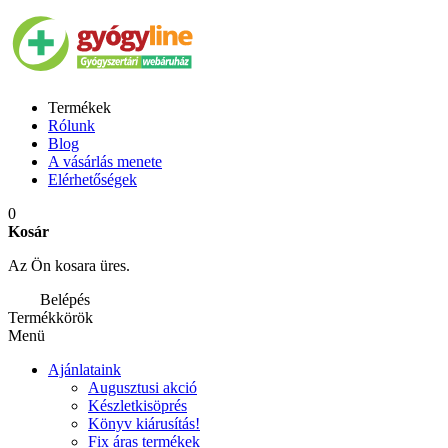
Termékek
Rólunk
Blog
A vásárlás menete
Elérhetőségek
0
Kosár
Az Ön kosara üres.
Belépés
Termékkörök
Menü
Ajánlataink
Augusztusi akció
Készletkisöprés
Könyv kiárusítás!
Fix áras termékek