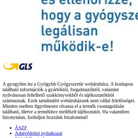
A gyogyline.hu a Gyógyhír Gyógyszertár webáruháza. A honlapon
található információk a gyártóktól, forgalmazóktól, valamint
nyilvánosan fellelhető szakkönyvekből és tájékoztatókból
származnak. Ezek tartalmáért webáruházunk nem vállal felelősséget.
Minden esetben figyelmesen olvassa el a termék csomagolásán
található, illetve a termékhez mellékelt tájékoztatót. Ha valamiben
bizonytalan, forduljon hozzánk bizalommal!
ÁSZF
Adatvédelmi nyilatkozat