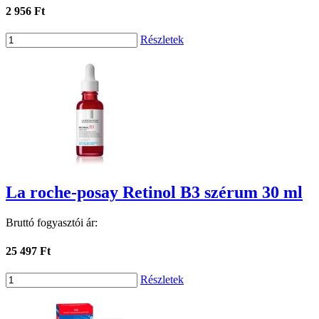
2 956 Ft
Részletek
La roche-posay Retinol B3 szérum 30 ml
Bruttó fogyasztói ár:
25 497 Ft
Részletek