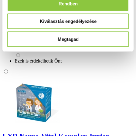
Bővebben ...
Rendben
Ingyenes szállítás 18 000 Ft felett
Kiválasztás engedélyezése
Minőségellenőrzött termékek
Valós gyógyszertári háttér
Megtagad
Folyamatos akciók
Ezek is érdekelhetik Önt