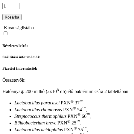
Kosárba
Kívánságlistába
Részletes leírás
Szállítási információk
Fizetési információk
Összetevők:
8
Hatóanyag: 200 millió (2x10
db) élő baktérium csíra 2 tablettában
®
™
Lactobacillus paracasei
PXN
37
,
®
™
Lactobacillus rhamnosus
PXN
54
,
®
™
Streptococcus thermophilus
PXN
66
,
®
™
Bifidobacterium breve
PXN
25
,
®
™
Lactobacillus acidophilus
PXN
35
,