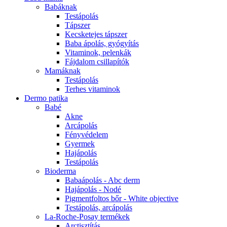
Babáknak
Testápolás
Tápszer
Kecsketejes tápszer
Baba ápolás, gyógyítás
Vitaminok, pelenkák
Fájdalom csillapítók
Mamáknak
Testápolás
Terhes vitaminok
Dermo patika
Babé
Akne
Arcápolás
Fényvédelem
Gyermek
Hajápolás
Testápolás
Bioderma
Babaápolás - Abc derm
Hajápolás - Nodé
Pigmentfoltos bőr - White objective
Testápolás, arcápolás
La-Roche-Posay termékek
Arctisztítás