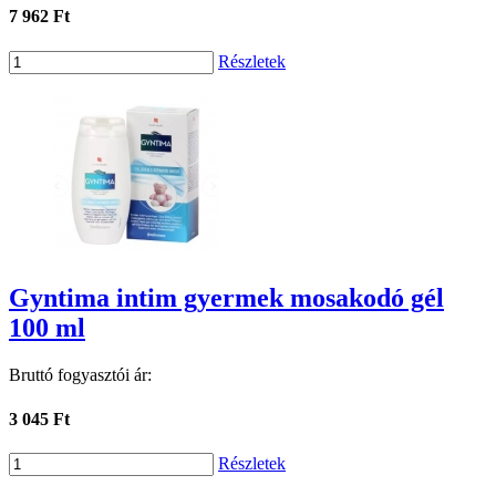
7 962 Ft
Részletek
Gyntima intim gyermek mosakodó gél
100 ml
Bruttó fogyasztói ár:
3 045 Ft
Részletek