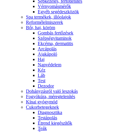
Sebkezelés, fertőtlenítés
Vérnyomásmérők
Egyéb segédeszközök
Spa termékek, illóolajok
Reformélelmiszerek
Bőr, haj, köröm
Gombás fertőzések
Szépségvitaminok
Ekcéma, dermatitis
Arcápolás
Ajakápoló
Haj
Napvédelem
Kéz
Láb
Test
Dezodor
Dohányzásról való leszokás
Fogyókúra, méregtelenítés
Kínai gyógymód
Cukorbetegeknek
Diagnosztika
Testápolás
É́trend kiegészítők
Teák