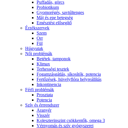
Puffadás, görcs
Probiotikum
Gyomorégés, savtúltenges
Máj és epe betegség
Emésztést elősegítő
Érzékszervek
Szem
Orr
Fül
Húgyutak
Női problémák
Betétek, tamponok
Klimax
Terhességi tesztek
Fogamzásgátlás, síkosítók, potencia
Fertőzések, hüvelyflóra helyreállítás
Inkontinencia
Férfi problémák
Prosztata
Potencia
Szív és érrrendszer
Aranyér
Visszér
Koleszterinszint csökkentők, omega 3
Vérnyomás és szív gyógyszerei