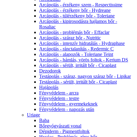
Arcápolás - érzékeny szem - Respectissime
Arcápolás - érzékeny bőr - Hydreane
Arcápolás - túlérzékeny bőr - Toleriane
Arcápolás - kipirosodásra hajlamos bőr -
Rosaliac
Arcápolás - problémás bőr - Effaclar
Arcápolás - száraz bőr - Nutritic
Arcápolás - intenzív hidratálás - Hydraphase
Arcápolás - ránctalanítás - Redermic C
Arcápolás - alapozók - Toleriane Teint
Arcápolás - hámlás, vörös foltok - Kerium DS
Arcápolás - sérült, irritált bőr - Cicaplast
Dezodorok
Testápolás - száraz, nagyon száraz bőr - Lipikar
Testápolás - sérült, irritált bőr - Cicaplast
Hajápolás
Fényvédelem - arcra
Fényvédelem - testre
Fényvédelem - gyermekeknek
Fényvédelem - napozás után
Uriage
Baba
Bőrgyógyászati vonal
Dépiderm - Pigmentfoltok
Hyséac - Problémás, zíros bőr