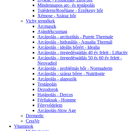
Mindennapos arc- és testápolás
Toléderm/Roséliane - Érzékeny bőr
Xémose - Száraz bőr
Vichy termékek
Arcmaszk
Ajándékcsomag
Arcápolás - arctisztítás - Purete Thermale
Arcápolás - hidratálás - Aqualia Thermál
Arcápolás - ideális bőrért - Idealia
Arcápolás - öregedésgátlás 40 év felett - Liftactiv
Arcápolás - öregedésgátlás 50 és 60 év felett -
Neovadiol
Arcápolás - problémás bőr - Normaderm
Arcápolás - száraz bőrre - Nutrilogie
Arcápolás - alapozók
Testápolás
Dezodorok
Hajápolás - Dercos
Férfiaknak - Homme
Fényvédelem
Arcápolás-Slow Age
Dermedic
CeraVe
Vitaminok