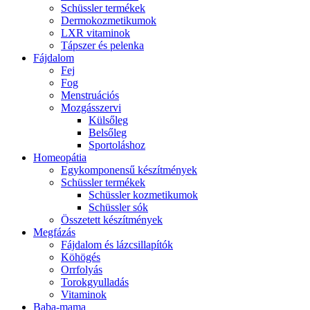
Schüssler termékek
Dermokozmetikumok
LXR vitaminok
Tápszer és pelenka
Fájdalom
Fej
Fog
Menstruációs
Mozgásszervi
Külsőleg
Belsőleg
Sportoláshoz
Homeopátia
Egykomponensű készítmények
Schüssler termékek
Schüssler kozmetikumok
Schüssler sók
Összetett készítmények
Megfázás
Fájdalom és lázcsillapítók
Köhögés
Orrfolyás
Torokgyulladás
Vitaminok
Baba-mama