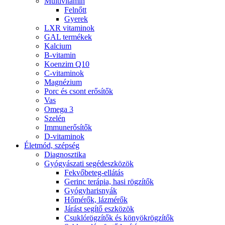
Multivitamin
Felnőtt
Gyerek
LXR vitaminok
GAL termékek
Kalcium
B-vitamin
Koenzim Q10
C-vitaminok
Magnézium
Porc és csont erősítők
Vas
Omega 3
Szelén
Immunerősítők
D-vitaminok
Életmód, szépség
Diagnosztika
Gyógyászati segédeszközök
Fekvőbeteg-ellátás
Gerinc terápia, hasi rögzítők
Gyógyharisnyák
Hőmérők, lázmérők
Járást segítő eszközök
Csuklórögzítők és könyökrögzítők