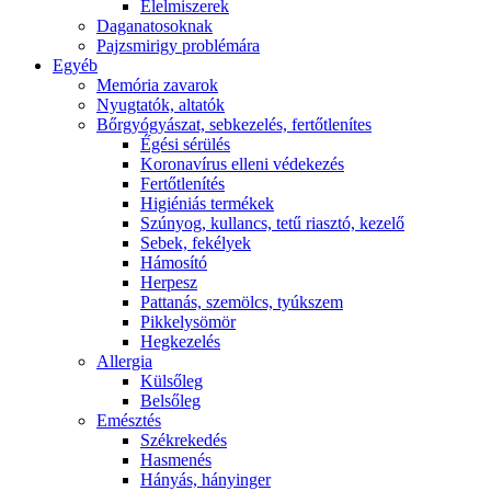
É́lelmiszerek
Daganatosoknak
Pajzsmirigy problémára
Egyéb
Memória zavarok
Nyugtatók, altatók
Bőrgyógyászat, sebkezelés, fertőtlenítes
É́gési sérülés
Koronavírus elleni védekezés
Fertőtlenítés
Higiéniás termékek
Szúnyog, kullancs, tetű riasztó, kezelő
Sebek, fekélyek
Hámosító
Herpesz
Pattanás, szemölcs, tyúkszem
Pikkelysömör
Hegkezelés
Allergia
Külsőleg
Belsőleg
Emésztés
Székrekedés
Hasmenés
Hányás, hányinger