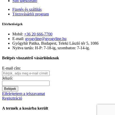
Süti tájékoztató
Fizetés és szállítás
Törzsvásárlói program
Elérhetőségek
Mobil:
+36 20 666-7700
E-mail:
gyogyline@gyogyline.hu
Gyógyhír Patika, Budapest, Teleki László tér 5, 1086
Nyitva tartás: H-P: 7-18-ig, szombaton: 7-14-ig.
Belépés visszatérő vásárlóinknak
E-mail cím:
Jelszó:
Belépek
Elfelejtettem a jelszavamat
Regisztráció
A termék a kosárba került