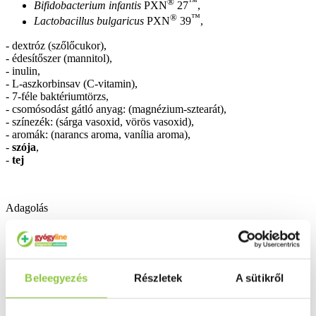
®
™
Bifidobacterium infantis
PXN
27
,
®
™
Lactobacillus bulgaricus
PXN
39
,
- dextróz (szőlőcukor),
- édesítőszer (mannitol),
- inulin,
- L-aszkorbinsav (C-vitamin),
- 7-féle baktériumtörzs,
- csomósodást gátló anyag: (magnézium-sztearát),
- színezék: (sárga vasoxid, vörös vasoxid),
- aromák: (narancs aroma, vanília aroma),
-
szója
,
-
tej
Adagolás
Gyermekeknek 4 éves kortól naponta 2×1 rágótabletta
javasolt a reggeli és esti étkezések után.
Antibiotikum szedése esetén az antibiotikum bevétele után 3-4
órával kell bevenni a Protexin Junior + C rágótablettát.
Beleegyezés
Részletek
A sütikről