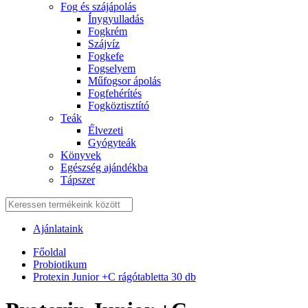
Fog és szájápolás
Í́nygyulladás
Fogkrém
Szájvíz
Fogkefe
Fogselyem
Műfogsor ápolás
Fogfehérítés
Fogköztisztító
Teák
É́lvezeti
Gyógyteák
Könyvek
Egészség ajándékba
Tápszer
Ajánlataink
Főoldal
Probiotikum
Protexin Junior +C rágótabletta 30 db