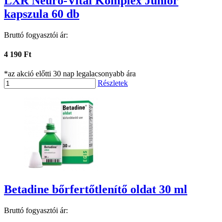
LXR Neuro-Vital Komplex Junior
kapszula 60 db
Bruttó fogyasztói ár:
4 190 Ft
*az akció előtti 30 nap legalacsonyabb ára
Részletek
Betadine bőrfertőtlenítő oldat 30 ml
Bruttó fogyasztói ár: