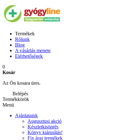
Termékek
Rólunk
Blog
A vásárlás menete
Elérhetőségek
0
Kosár
Az Ön kosara üres.
Belépés
Termékkörök
Menü
Ajánlataink
Augusztusi akció
Készletkisöprés
Könyv kiárusítás!
Fix áras termékek