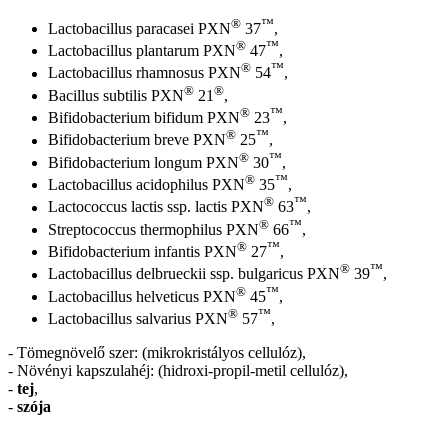
®
™
Lactobacillus paracasei PXN
37
,
®
™
Lactobacillus plantarum PXN
47
,
®
™
Lactobacillus rhamnosus PXN
54
,
®
®
Bacillus subtilis PXN
21
,
®
™
Bifidobacterium bifidum PXN
23
,
®
™
Bifidobacterium breve PXN
25
,
®
™
Bifidobacterium longum PXN
30
,
®
™
Lactobacillus acidophilus PXN
35
,
®
™
Lactococcus lactis ssp. lactis PXN
63
,
®
™
Streptococcus thermophilus PXN
66
,
®
™
Bifidobacterium infantis PXN
27
,
®
™
Lactobacillus delbrueckii ssp. bulgaricus PXN
39
,
®
™
Lactobacillus helveticus PXN
45
,
®
™
Lactobacillus salvarius PXN
57
,
- Tömegnövelő szer: (mikrokristályos cellulóz),
- Növényi kapszulahéj: (hidroxi-propil-metil cellulóz),
-
tej
,
-
szója