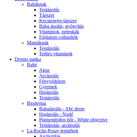
Babáknak
Testápolás
Tápszer
Kecsketejes tápszer
Baba ápolás, gyógyítás
Vitaminok, pelenkák
Fájdalom csillapítók
Mamáknak
Testápolás
Terhes vitaminok
Dermo patika
Babé
Akne
Arcápolás
Fényvédelem
Gyermek
Hajápolás
Testápolás
Bioderma
Babaápolás - Abc derm
Hajápolás - Nodé
Pigmentfoltos bőr - White objective
Testápolás, arcápolás
La-Roche-Posay termékek
Arctisztítás