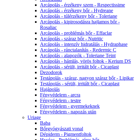
Arcápolás - érzékeny szem - Respectissime
Arcápolás - érzékeny bőr - Hydreane
Arcápolás - túlérzékeny bőr - Toleriane
Arcápolás - kipirosodásra hajlamos bőr -
Rosaliac
Arcápolás - problémás bőr - Effaclar
Arcápolás - száraz bőr - Nutritic
Arcápolás - intenzív hidratálás - Hydraphase
Arcápolás - ránctalanítás - Redermic C
Arcápolás - alapozók - Toleriane Teint
Arcápolás - hámlás, vörös foltok - Kerium DS
Arcápolás - sérült, irritált bőr - Cicaplast
Dezodorok
Testápolás - száraz, nagyon száraz bőr - Lipikar
Testápolás - sérült, irritált bőr - Cicaplast
Hajápolás
Fényvédelem - arcra
Fényvédelem - testre
Fényvédelem - gyermekeknek
Fényvédelem - napozás után
Uriage
Baba
Bőrgyógyászati vonal
Dépiderm - Pigmentfoltok
Hyséac - Problémás, zíros bőr