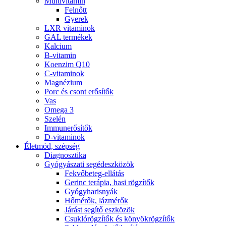
Multivitamin
Felnőtt
Gyerek
LXR vitaminok
GAL termékek
Kalcium
B-vitamin
Koenzim Q10
C-vitaminok
Magnézium
Porc és csont erősítők
Vas
Omega 3
Szelén
Immunerősítők
D-vitaminok
Életmód, szépség
Diagnosztika
Gyógyászati segédeszközök
Fekvőbeteg-ellátás
Gerinc terápia, hasi rögzítők
Gyógyharisnyák
Hőmérők, lázmérők
Járást segítő eszközök
Csuklórögzítők és könyökrögzítők