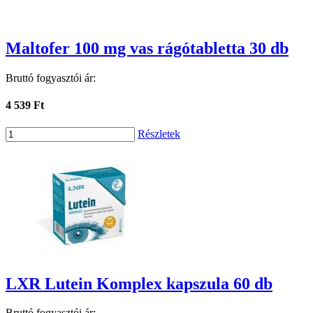
Maltofer 100 mg vas rágótabletta 30 db
Bruttó fogyasztói ár:
4 539 Ft
Részletek
LXR Lutein Komplex kapszula 60 db
Bruttó fogyasztói ár: