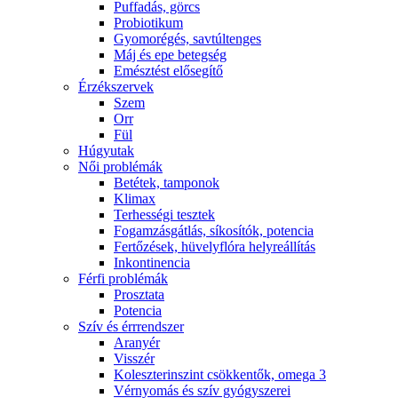
Puffadás, görcs
Probiotikum
Gyomorégés, savtúltenges
Máj és epe betegség
Emésztést elősegítő
Érzékszervek
Szem
Orr
Fül
Húgyutak
Női problémák
Betétek, tamponok
Klimax
Terhességi tesztek
Fogamzásgátlás, síkosítók, potencia
Fertőzések, hüvelyflóra helyreállítás
Inkontinencia
Férfi problémák
Prosztata
Potencia
Szív és érrrendszer
Aranyér
Visszér
Koleszterinszint csökkentők, omega 3
Vérnyomás és szív gyógyszerei