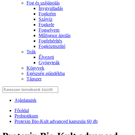
Fog és szájápolás
Í́nygyulladás
Fogkrém
Szájvíz
Fogkefe
Fogselyem
Műfogsor ápolás
Fogfehérítés
Fogköztisztító
Teák
É́lvezeti
Gyógyteák
Könyvek
Egészség ajándékba
Tápszer
Ajánlataink
Főoldal
Probiotikum
Protexin Bio-Kult advanced kapszula 60 db