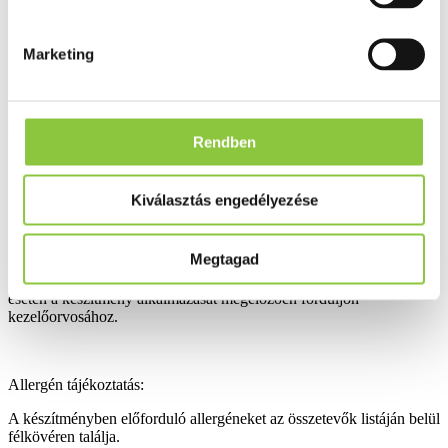
- Nettó tömeg: 6,3 g
Marketing
FIGYELMEZTETÉS
A készítmény nem helyettesíti a kiegyensúlyozott és változatos
étrendet.
Rendben
Ne lépje túl a napi ajánlott fogyasztási mennyiséget!
A készítmény gyermekektől elzárva tartandó.
Kiválasztás engedélyezése
A készítmény nyomokban szóját és tejet tartalmazhat, melyeket a
fermentációs folyamatok során alkalmaznak.
Megtagad
Bármilyen gyógyszer szedése, vagy bárminemű egészségügyi zavar
esetén a készítmény alkalmazását megelőzően forduljon
kezelőorvosához.
Allergén tájékoztatás:
A készítményben előforduló allergéneket az összetevők listáján belül
félkövéren találja.