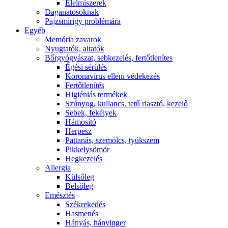
É́lelmiszerek
Daganatosoknak
Pajzsmirigy problémára
Egyéb
Memória zavarok
Nyugtatók, altatók
Bőrgyógyászat, sebkezelés, fertőtlenítes
É́gési sérülés
Koronavírus elleni védekezés
Fertőtlenítés
Higiéniás termékek
Szúnyog, kullancs, tetű riasztó, kezelő
Sebek, fekélyek
Hámosító
Herpesz
Pattanás, szemölcs, tyúkszem
Pikkelysömör
Hegkezelés
Allergia
Külsőleg
Belsőleg
Emésztés
Székrekedés
Hasmenés
Hányás, hányinger