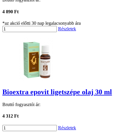
4 890 Ft
*az akció előtti 30 nap legalacsonyabb ára
Részletek
Bioextra epovit ligetszépe olaj 30 ml
Bruttó fogyasztói ár:
4 312 Ft
Részletek