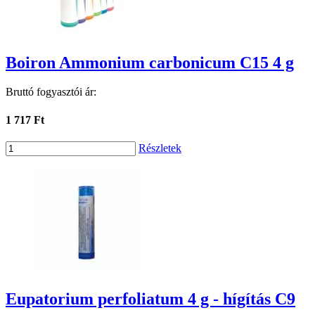
Boiron Ammonium carbonicum C15 4 g
Bruttó fogyasztói ár:
1 717 Ft
Részletek
Eupatorium perfoliatum 4 g - hígítás C9