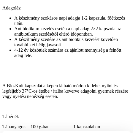
Adagolás:
A készítmény szokásos napi adagja 1-2 kapszula, főétkezés
után.
Antibiotikum kezelés esetén a napi adag 2×2 kapszula az
antibiotikum szedésétől eltérő időpontban.
A készítmény szedése az antibiotikus kezelést követően
további két hétig javasolt.
4-12 év közöttiek számára az ajánlott mennyiség a felnőtt
adag fele.
A Bio-Kult kapszulát a képen látható módon ki lehet nyitni és
legfeljebb 37°C-os ételbe / italba keverve adagolni gyermek részére
vagy nyelési nehézség esetén.
Tápérték
Tápanyagok 100 g-ban 1 kapszulában