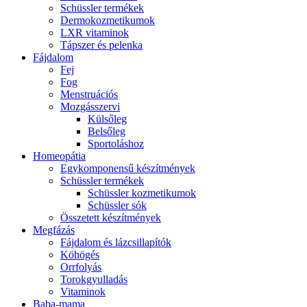
Schüssler termékek
Dermokozmetikumok
LXR vitaminok
Tápszer és pelenka
Fájdalom
Fej
Fog
Menstruációs
Mozgásszervi
Külsőleg
Belsőleg
Sportoláshoz
Homeopátia
Egykomponensű készítmények
Schüssler termékek
Schüssler kozmetikumok
Schüssler sók
Összetett készítmények
Megfázás
Fájdalom és lázcsillapítók
Köhögés
Orrfolyás
Torokgyulladás
Vitaminok
Baba-mama