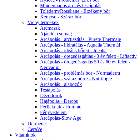
Mindennapos arc- és testápolás
Toléderm/Roséliane - Érzékeny bőr
Xémose - Száraz bőr
Vichy termékek
Arcmaszk
Ajándékcsomag
Arcápolás - arctisztítás - Purete Thermale
Arcápolás - hidratálás - Aqualia Thermál
Arcápolás - ideális bőrért - Idealia
Arcápolás - öregedésgátlás 40 év felett - Liftactiv
Arcápolás - öregedésgátlás 50 és 60 év felett -
Neovadiol
Arcápolás - problémás bőr - Normaderm
Arcápolás - száraz bőrre - Nutrilogie
Arcápolás - alapozók
Testápolás
Dezodorok
Hajápolás - Dercos
Férfiaknak - Homme
Fényvédelem
Arcápolás-Slow Age
Dermedic
CeraVe
Vitaminok