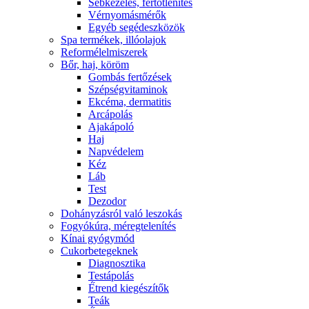
Sebkezelés, fertőtlenítés
Vérnyomásmérők
Egyéb segédeszközök
Spa termékek, illóolajok
Reformélelmiszerek
Bőr, haj, köröm
Gombás fertőzések
Szépségvitaminok
Ekcéma, dermatitis
Arcápolás
Ajakápoló
Haj
Napvédelem
Kéz
Láb
Test
Dezodor
Dohányzásról való leszokás
Fogyókúra, méregtelenítés
Kínai gyógymód
Cukorbetegeknek
Diagnosztika
Testápolás
É́trend kiegészítők
Teák