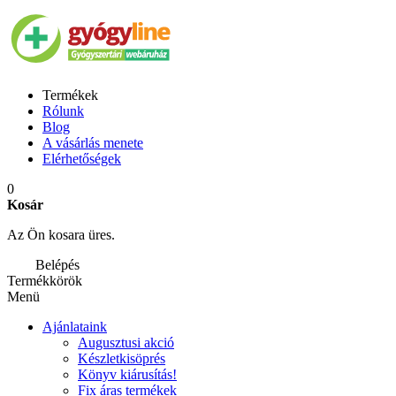
Termékek
Rólunk
Blog
A vásárlás menete
Elérhetőségek
0
Kosár
Az Ön kosara üres.
Belépés
Termékkörök
Menü
Ajánlataink
Augusztusi akció
Készletkisöprés
Könyv kiárusítás!
Fix áras termékek