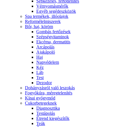
Sebkezelés, fertőtlenítés
Vérnyomásmérők
Egyéb segédeszközök
Spa termékek, illóolajok
Reformélelmiszerek
Bőr, haj, köröm
Gombás fertőzések
Szépségvitaminok
Ekcéma, dermatitis
Arcápolás
Ajakápoló
Haj
Napvédelem
Kéz
Láb
Test
Dezodor
Dohányzásról való leszokás
Fogyókúra, méregtelenítés
Kínai gyógymód
Cukorbetegeknek
Diagnosztika
Testápolás
É́trend kiegészítők
Teák