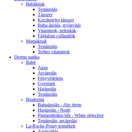
Babáknak
Testápolás
Tápszer
Kecsketejes tápszer
Baba ápolás, gyógyítás
Vitaminok, pelenkák
Fájdalom csillapítók
Mamáknak
Testápolás
Terhes vitaminok
Dermo patika
Babé
Akne
Arcápolás
Fényvédelem
Gyermek
Hajápolás
Testápolás
Bioderma
Babaápolás - Abc derm
Hajápolás - Nodé
Pigmentfoltos bőr - White objective
Testápolás, arcápolás
La-Roche-Posay termékek
Arctisztítás