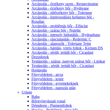
Arcápolás - érzékeny szem - Respectissime
Arcápolás - érzékeny bőr - Hydreane
Arcápolás - túlérzékeny bőr - Toleriane
Arcápolás - kipirosodásra hajlamos bőr -
Rosaliac
Arcápolás - problémás bőr - Effaclar
Arcápolás - száraz bőr - Nutritic
Arcápolás - intenzív hidratálás - Hydraphase
Arcápolás - ránctalanítás - Redermic C
Arcápolás - alapozók - Toleriane Teint
Arcápolás - hámlás, vörös foltok - Kerium DS
Arcápolás - sérült, irritált bőr - Cicaplast
Dezodorok
Testápolás - száraz, nagyon száraz bőr - Lipikar
Testápolás - sérült, irritált bőr - Cicaplast
Hajápolás
Fényvédelem - arcra
Fényvédelem - testre
Fényvédelem - gyermekeknek
Fényvédelem - napozás után
Uriage
Baba
Bőrgyógyászati vonal
Dépiderm - Pigmentfoltok
Hyséac - Problémás, zíros bőr