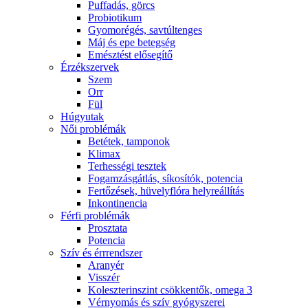
Puffadás, görcs
Probiotikum
Gyomorégés, savtúltenges
Máj és epe betegség
Emésztést elősegítő
Érzékszervek
Szem
Orr
Fül
Húgyutak
Női problémák
Betétek, tamponok
Klimax
Terhességi tesztek
Fogamzásgátlás, síkosítók, potencia
Fertőzések, hüvelyflóra helyreállítás
Inkontinencia
Férfi problémák
Prosztata
Potencia
Szív és érrrendszer
Aranyér
Visszér
Koleszterinszint csökkentők, omega 3
Vérnyomás és szív gyógyszerei