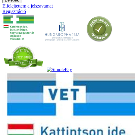
Belépek
Elfelejtettem a jelszavamat
Regisztráció