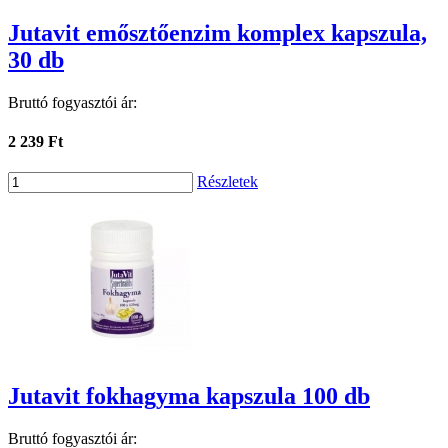
Jutavit emősztőenzim komplex kapszula,
30 db
Bruttó fogyasztói ár:
2 239 Ft
Részletek
Jutavit fokhagyma kapszula 100 db
Bruttó fogyasztói ár: