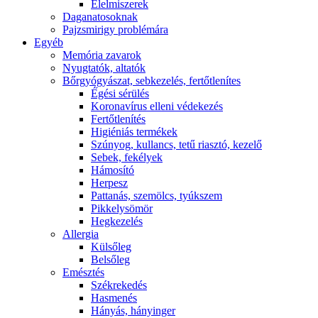
É́lelmiszerek
Daganatosoknak
Pajzsmirigy problémára
Egyéb
Memória zavarok
Nyugtatók, altatók
Bőrgyógyászat, sebkezelés, fertőtlenítes
É́gési sérülés
Koronavírus elleni védekezés
Fertőtlenítés
Higiéniás termékek
Szúnyog, kullancs, tetű riasztó, kezelő
Sebek, fekélyek
Hámosító
Herpesz
Pattanás, szemölcs, tyúkszem
Pikkelysömör
Hegkezelés
Allergia
Külsőleg
Belsőleg
Emésztés
Székrekedés
Hasmenés
Hányás, hányinger