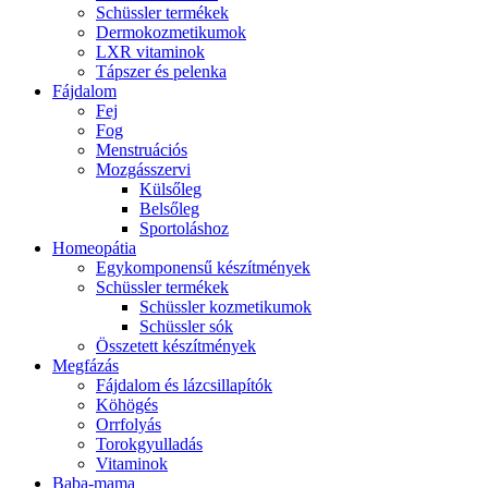
Schüssler termékek
Dermokozmetikumok
LXR vitaminok
Tápszer és pelenka
Fájdalom
Fej
Fog
Menstruációs
Mozgásszervi
Külsőleg
Belsőleg
Sportoláshoz
Homeopátia
Egykomponensű készítmények
Schüssler termékek
Schüssler kozmetikumok
Schüssler sók
Összetett készítmények
Megfázás
Fájdalom és lázcsillapítók
Köhögés
Orrfolyás
Torokgyulladás
Vitaminok
Baba-mama