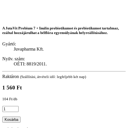
A JutaVit Probium 7 + Inulin probiotikumot és prebiotikumot tartalmaz,
ezáltal hozzájárulhat a bélflóra egyensúlyának helyreállításához.
Gyártó:
Juvapharma Kft.
Nyilv. szám:
OÉTI: 8819/2011.
Raktáron
(Szállítási, átvételi idő: legfeljebb két nap)
1 560 Ft
104 Ft/db
Kosárba