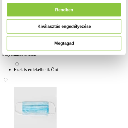
Kiszerelés: 15 db.
Rendben
Bővebben ...
Ingyenes szállítás 18 000 Ft felett
Kiválasztás engedélyezése
Minőségellenőrzött termékek
Megtagad
Valós gyógyszertári háttér
Folyamatos akciók
Ezek is érdekelhetik Önt