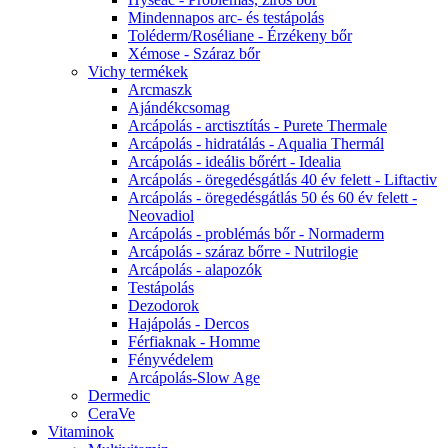
Mindennapos arc- és testápolás
Toléderm/Roséliane - Érzékeny bőr
Xémose - Száraz bőr
Vichy termékek
Arcmaszk
Ajándékcsomag
Arcápolás - arctisztítás - Purete Thermale
Arcápolás - hidratálás - Aqualia Thermál
Arcápolás - ideális bőrért - Idealia
Arcápolás - öregedésgátlás 40 év felett - Liftactiv
Arcápolás - öregedésgátlás 50 és 60 év felett -
Neovadiol
Arcápolás - problémás bőr - Normaderm
Arcápolás - száraz bőrre - Nutrilogie
Arcápolás - alapozók
Testápolás
Dezodorok
Hajápolás - Dercos
Férfiaknak - Homme
Fényvédelem
Arcápolás-Slow Age
Dermedic
CeraVe
Vitaminok