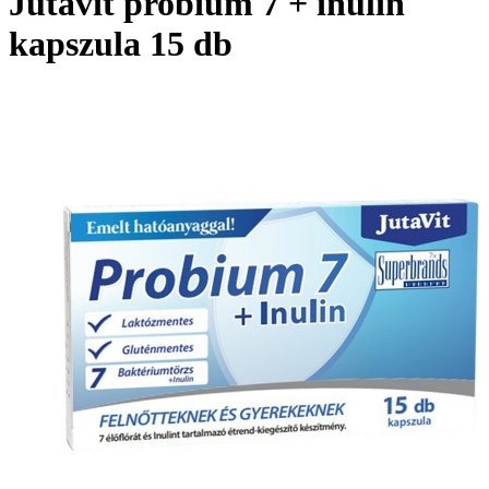
Jutavit probium 7 + inulin
kapszula 15 db