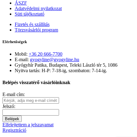
ÁSZF
Adatvédelmi nyilatkozat
Süti tájékoztató
Fizetés és szállítás
Törzsvásárlói program
Elérhetőségek
Mobil:
+36 20 666-7700
E-mail:
gyogyline@gyogyline.hu
Gyógyhír Patika, Budapest, Teleki László tér 5, 1086
Nyitva tartás: H-P: 7-18-ig, szombaton: 7-14-ig.
Belépés visszatérő vásárlóinknak
E-mail cím:
Jelszó:
Belépek
Elfelejtettem a jelszavamat
Regisztráció