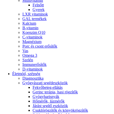
Multivitamin
Felnőtt
Gyerek
LXR vitaminok
GAL termékek
Kalcium
B-vitamin
Koenzim Q10
C-vitaminok
Magnézium
Porc és csont erősítők
Vas
Omega 3
Szelén
Immunerősítők
D-vitaminok
Életmód, szépség
Diagnosztika
Gyógyászati segédeszközök
Fekvőbeteg-ellátás
Gerinc terápia, hasi rögzítők
Gyógyharisnyák
Hőmérők, lázmérők
Járást segítő eszközök
Csuklórögzítők és könyökrögzítők