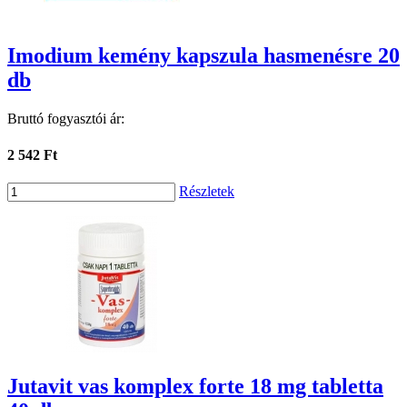
Imodium kemény kapszula hasmenésre 20
db
Bruttó fogyasztói ár:
2 542 Ft
Részletek
Jutavit vas komplex forte 18 mg tabletta