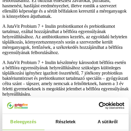
felborulásához. Ez okozhat emésztési zavarokat, puffadást,
hasmenést, hasfájást eredményezhet, illetve romlik a szervezet
ellenálló képessége és a sérült bélfalakon keresztül a méreganyagok
is könnyebben átjuthatnak.
A JutaVit Probium 7 + Inulin probiotikumot és prebiotikumot
tartalmaz, ezáltal hozzájárulhat a bélflóra egyensúlyának
helyreállításához. Az antibiotikumos kezelés, az egyoldalú helytelen
táplálkozás, környezetszennyezés során a szervezetbe került
méreganyagok, fertőzések, a székrekedés hozzájárulhat a bélflóra
egyensúlyának felborulásához.
A JutaVit Probium 7 + Inulin készítmény károsodott bélflóra esetén
a bélflóra egyensúlyának helyreállításához szükséges különleges
táplálkozási igényhez igazított összetételű, 7 jótékony probiotikus
baktériumtörzset és prebiotikumot tartalmazó speciális – gyógyászati
célra szánt – tápszer, amely nemcsak a felnőtteknek, hanem a 3 év
feletti gyermekeknek is megoldást jelenthet a bélflóra egyensúlyának
helyreállítására.
Összetevők:
maltodextrin (rizs, burgonya), hidroxi-propil-metil-cellulóz
(kapszulahéj), inulin (cikória alapú, FibrulineTM), Prob7R2 Blend®
Beleegyezés
Részletek
A sütikről
Baktériumtörzs-keverék (Lactobacillus acidophilus DDS-1TM,
Lactobacillus plantarum UALp-05TM, Lactobacillus paracasei