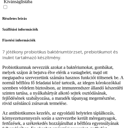
Kívánságlistába
Részletes leírás
Szállítási információk
Fizetési információk
7 jótékony probiotikus baktériumtörzset, prebiotikumot és
Inulint tartalmazó készítmény.
Probiotikumnak nevezzük azokat a baktériumokat, gombákat,
melyek szájon át bejutva élve elérik a vastagbelet, majd ott
megtapadva szervezetünk számára hasznos funkciót töltsenek be. A
normál bélflóra fő feladatai közé tartozik, az idegen kórokozókkal
szemben védelem biztosítson, az immunrendszer állandó készenléti
szinten tartása, a nyálkahártyát alkotó sejtek osztódásának,
fejlődésének szabályozása, a maradék tápanyag megemésztése,
rövid szénláncú zsírsavak termelése.
Az antibiotikumos kezelés, az egyoldalú helytelen táplálkozás,
környezetszennyezés során a szervezetbe került méreganyagok,
fertőzések, a székrekedés hozzájárulhat a bélflóra egyensúlyának