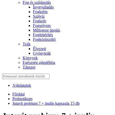
Fog és szájápolás
Í́nygyulladás
Fogkrém
Szájvíz
Fogkefe
Fogselyem
Műfogsor ápolás
Fogfehérítés
Fogköztisztító
Teák
É́lvezeti
Gyógyteák
Könyvek
Egészség ajándékba
Tápszer
Ajánlataink
Főoldal
Probiotikum
Jutavit probium 7 + inulin kapszula 15 db