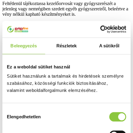
Feltétlenül tájékoztassa kezelőorvosát vagy gyógyszerészét a
jelenleg vagy nemrégiben szedett egyéb gyógyszereiről, beleértve a
vény nélkül kapható készítményeket is.
Az Enterol 250 mg kemény kapszula készítményt nem szabad
egyidejűleg alkalmazni gombás megbetegedések gyógyítására való
gyógyszerekkel.
Terhesség, és szoptatás:
Beleegyezés
Részletek
A sütikről
Terhesség és szoptatás ideje alatt alkalmazása nem javallt.
A készítmény hatásai a gépjárművezetéshez és gépek kezeléséhez
Ez a weboldal sütiket használ
szükséges képességekre:
Sütiket használunk a tartalmak és hirdetések személyre
A készítmény nem befolyásolja gépjárművezetéshez és gépek
szabásához, közösségi funkciók biztosításához,
kezeléséhez szükséges képességeket.
valamint weboldalforgalmunk elemzéséhez.
Fontos információk az Enterol 250 mg kemény kapszula egyes
összetevőiről:
Hozzájárulás
A készítmény 32,5 mg tejcukrot is tartalmaz kapszulánként.
Elengedhetetlen
Amennyiben kezelőorvosa korábban már figyelmeztette Önt, hogy
kiválasztása
bizonyos cukrokra érzékeny, keresse fel orvosát, mielőtt elkezdi
szedni ezt a gyógyszert.