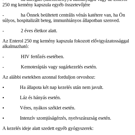
250 mg kemény kapszula egyéb összetevőjére
- ha Önnek beültetett centrális vénás katétere van, ha Ön
súlyos, hospitalizált beteg, immunhiányos állapotban szenved.
- 2 éves életkor alatt.
Az Enterol 250 mg kemény kapszula fokozott elővigyázatossággal
alkalmazható:
- HIV fertőzés esetében.
- Kemoterápiás vagy sugárkezelés esetén.
Az alábbi esetekben azonnal forduljon orvoshoz:
• Ha állapota két nap kezelés után nem javult.
• Láz és hányás esetén.
• Véres, nyákos széklet esetén.
• Intenzív szomjúságérzés, nyelvszárazság esetén.
A kezelés ideje alatt szedett egyéb gyógyszerek: