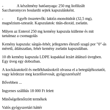
- A készítmény hatóanyaga: 250 mg liofilizált
Saccharomyces boulardii sejtek kapszulánként.
- Egyéb összetevők: laktóz-monohidrát (32,5 mg),
magnézium-sztearát. Kapszulatok: titán-dioxid, zselatin.
Milyen az Enterol 250 mg kemény kapszula külleme és mit
tartalmaz a csomagolás
Kemény kapszula: sárgás-fehér, jellegzetes élesztő szagú por "0"-ás
méretű, átlátszatlan, fehér kemény zselatin kapszulában.
10 db kemény kapszula LDPE kupakkal lezárt átlátszó üvegben.
Egy üveg egy dobozban.
A kockázatokról és mellékhatásokról olvassa el a betegtájékoztatót,
vagy kérdezze meg kezelőorvosát, gyógyszerészét!
Bővebben ...
Ingyenes szállítás 18 000 Ft felett
Minőségellenőrzött termékek
Valós gyógyszertári háttér