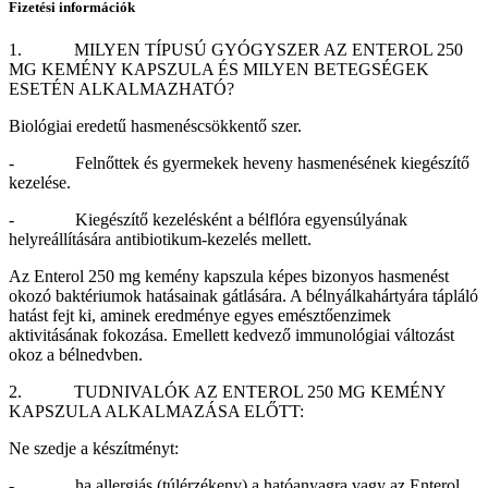
Fizetési információk
1. MILYEN TÍPUSÚ GYÓGYSZER AZ ENTEROL 250
MG KEMÉNY KAPSZULA ÉS MILYEN BETEGSÉGEK
ESETÉN ALKALMAZHATÓ?
Biológiai eredetű hasmenéscsökkentő szer.
- Felnőttek és gyermekek heveny hasmenésének kiegészítő
kezelése.
- Kiegészítő kezelésként a bélflóra egyensúlyának
helyreállítására antibiotikum-kezelés mellett.
Az Enterol 250 mg kemény kapszula képes bizonyos hasmenést
okozó baktériumok hatásainak gátlására. A bélnyálkahártyára tápláló
hatást fejt ki, aminek eredménye egyes emésztőenzimek
aktivitásának fokozása. Emellett kedvező immunológiai változást
okoz a bélnedvben.
2. TUDNIVALÓK AZ ENTEROL 250 MG KEMÉNY
KAPSZULA ALKALMAZÁSA ELŐTT:
Ne szedje a készítményt:
- ha allergiás (túlérzékeny) a hatóanyagra vagy az Enterol