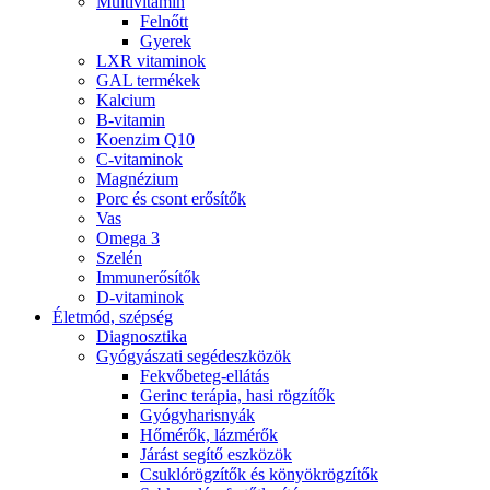
Multivitamin
Felnőtt
Gyerek
LXR vitaminok
GAL termékek
Kalcium
B-vitamin
Koenzim Q10
C-vitaminok
Magnézium
Porc és csont erősítők
Vas
Omega 3
Szelén
Immunerősítők
D-vitaminok
Életmód, szépség
Diagnosztika
Gyógyászati segédeszközök
Fekvőbeteg-ellátás
Gerinc terápia, hasi rögzítők
Gyógyharisnyák
Hőmérők, lázmérők
Járást segítő eszközök
Csuklórögzítők és könyökrögzítők