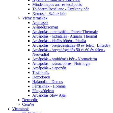
Mindennapos arc- és testápolás
Toléderm/Roséliane - Érzékeny bőr
Xémose - Száraz bőr
Vichy termékek
Arcmaszk
Ajándékcsomag
Arcápolás - arctisztítás - Purete Thermale
Arcápolás - hidratálás - Aqualia Thermál
Arcápolás - ideális bőrért - Idealia
Arcápolás - öregedésgátlás 40 év felett - Liftactiv
Arcápolás - öregedésgátlás 50 és 60 év felett -
Neovadiol
Arcápolás - problémás bőr - Normaderm
Arcápolás - száraz bőrre - Nutrilogie
Arcápolás - alapozók
Testápolás
Dezodorok
Hajápolás - Dercos
Férfiaknak - Homme
Fényvédelem
Arcápolás-Slow Age
Dermedic
CeraVe
Vitaminok