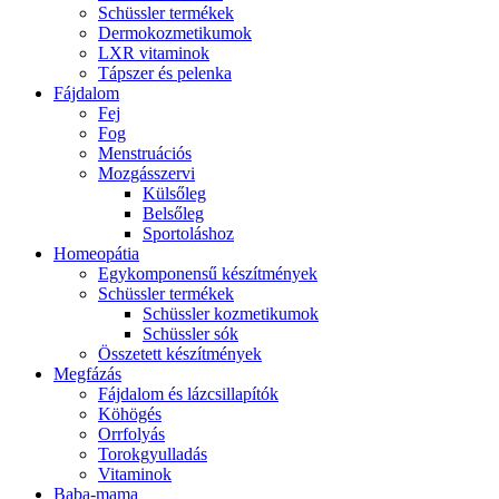
Schüssler termékek
Dermokozmetikumok
LXR vitaminok
Tápszer és pelenka
Fájdalom
Fej
Fog
Menstruációs
Mozgásszervi
Külsőleg
Belsőleg
Sportoláshoz
Homeopátia
Egykomponensű készítmények
Schüssler termékek
Schüssler kozmetikumok
Schüssler sók
Összetett készítmények
Megfázás
Fájdalom és lázcsillapítók
Köhögés
Orrfolyás
Torokgyulladás
Vitaminok
Baba-mama