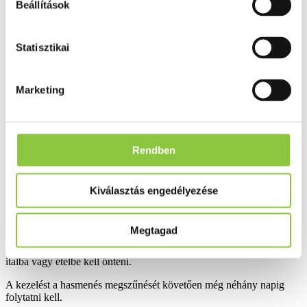
Beállítások
3. HOGYAN KELL ALKALMAZNI AZ ENTEROL 250
MG KEMÉNY KAPSZULÁT?
Az Enterol 250 mg kemény kapszulát mindig az orvos vagy a
Statisztikai
gyógyszerész által elmondottaknak megfelelően alkalmazza.
Amennyiben nem biztos az adagolást illetően, kérdezze meg
kezelőorvosát vagy gyógyszerészét.
Marketing
Amennyiben a kezelőorvos másképp nem rendeli, szokásos adagja:
2 év feletti gyermekek és felnőttek: (az adagolás felnőtt- és
gyermekkorban azonos)
Rendben
- Akut hasmenésben (diarrhoe) naponta 1-2-szer 1 kapszula.
A kapszulát kevés vízzel kell lenyelni, vagy kinyitni és tartalmát
Kiválasztás engedélyezése
beleönteni kevés édesített italba vagy ételbe. Nagyon hideg vagy
nagyon forró folyadékokba vagy ételekbe, vagy alkohol tartalmú
italokba a kapszula tartalmát nem szabad belekeverni.
Megtagad
6 éven aluli gyermek esetében a kapszulát fel kell nyitni, és tartalmát
italba vagy ételbe kell önteni.
A kezelést a hasmenés megszűnését követően még néhány napig
folytatni kell.