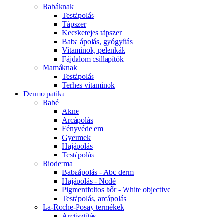
Babáknak
Testápolás
Tápszer
Kecsketejes tápszer
Baba ápolás, gyógyítás
Vitaminok, pelenkák
Fájdalom csillapítók
Mamáknak
Testápolás
Terhes vitaminok
Dermo patika
Babé
Akne
Arcápolás
Fényvédelem
Gyermek
Hajápolás
Testápolás
Bioderma
Babaápolás - Abc derm
Hajápolás - Nodé
Pigmentfoltos bőr - White objective
Testápolás, arcápolás
La-Roche-Posay termékek
Arctisztítás