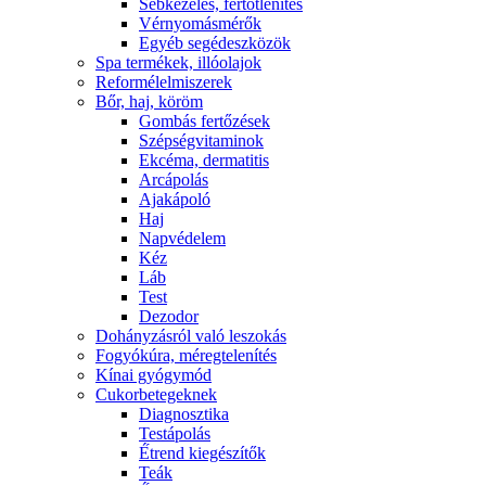
Sebkezelés, fertőtlenítés
Vérnyomásmérők
Egyéb segédeszközök
Spa termékek, illóolajok
Reformélelmiszerek
Bőr, haj, köröm
Gombás fertőzések
Szépségvitaminok
Ekcéma, dermatitis
Arcápolás
Ajakápoló
Haj
Napvédelem
Kéz
Láb
Test
Dezodor
Dohányzásról való leszokás
Fogyókúra, méregtelenítés
Kínai gyógymód
Cukorbetegeknek
Diagnosztika
Testápolás
É́trend kiegészítők
Teák