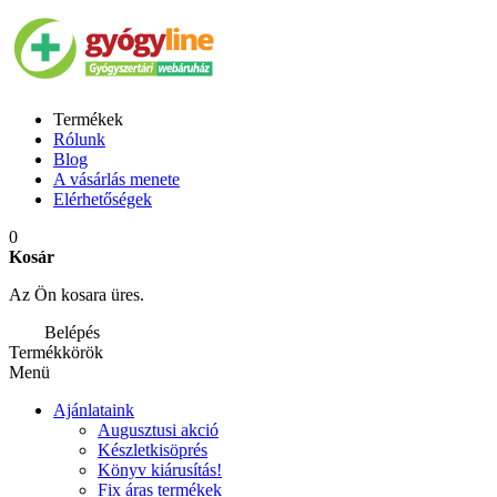
Termékek
Rólunk
Blog
A vásárlás menete
Elérhetőségek
0
Kosár
Az Ön kosara üres.
Belépés
Termékkörök
Menü
Ajánlataink
Augusztusi akció
Készletkisöprés
Könyv kiárusítás!
Fix áras termékek