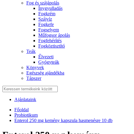
Fog és szájápolás
Í́nygyulladás
Fogkrém
Szájvíz
Fogkefe
Fogselyem
Műfogsor ápolás
Fogfehérítés
Fogköztisztító
Teák
É́lvezeti
Gyógyteák
Könyvek
Egészség ajándékba
Tápszer
Ajánlataink
Főoldal
Probiotikum
Enterol 250 mg kemény kapszula hasmenésre 10 db