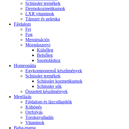
Schüssler termékek
Dermokozmetikumok
LXR vitaminok
Tápszer és pelenka
Fájdalom
Fej
Fog
Menstruációs
Mozgásszervi
Külsőleg
Belsőleg
Sportoláshoz
Homeopátia
Egykomponensű készítmények
Schüssler termékek
Schüssler kozmetikumok
Schüssler sók
Összetett készítmények
Megfázás
Fájdalom és lázcsillapítók
Köhögés
Orrfolyás
Torokgyulladás
Vitaminok
Baba-mama