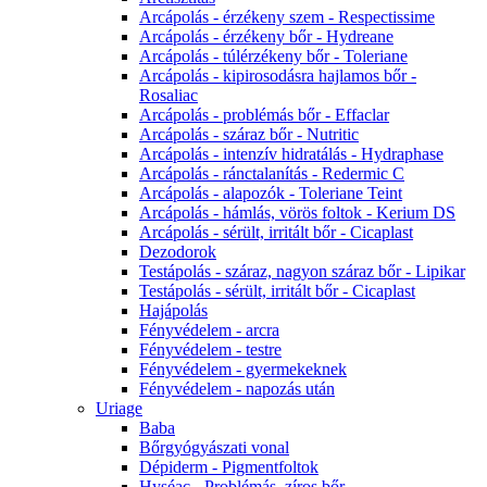
Arcápolás - érzékeny szem - Respectissime
Arcápolás - érzékeny bőr - Hydreane
Arcápolás - túlérzékeny bőr - Toleriane
Arcápolás - kipirosodásra hajlamos bőr -
Rosaliac
Arcápolás - problémás bőr - Effaclar
Arcápolás - száraz bőr - Nutritic
Arcápolás - intenzív hidratálás - Hydraphase
Arcápolás - ránctalanítás - Redermic C
Arcápolás - alapozók - Toleriane Teint
Arcápolás - hámlás, vörös foltok - Kerium DS
Arcápolás - sérült, irritált bőr - Cicaplast
Dezodorok
Testápolás - száraz, nagyon száraz bőr - Lipikar
Testápolás - sérült, irritált bőr - Cicaplast
Hajápolás
Fényvédelem - arcra
Fényvédelem - testre
Fényvédelem - gyermekeknek
Fényvédelem - napozás után
Uriage
Baba
Bőrgyógyászati vonal
Dépiderm - Pigmentfoltok
Hyséac - Problémás, zíros bőr