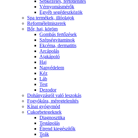
Sebkezelés, fertőtlenítés
Vérnyomásmérők
Egyéb segédeszközök
Spa termékek, illóolajok
Reformélelmiszerek
Bőr, haj, köröm
Gombás fertőzések
Szépségvitaminok
Ekcéma, dermatitis
Arcápolás
Ajakápoló
Haj
Napvédelem
Kéz
Láb
Test
Dezodor
Dohányzásról való leszokás
Fogyókúra, méregtelenítés
Kínai gyógymód
Cukorbetegeknek
Diagnosztika
Testápolás
É́trend kiegészítők
Teák