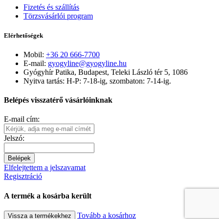
Fizetés és szállítás
Törzsvásárlói program
Elérhetőségek
Mobil:
+36 20 666-7700
E-mail:
gyogyline@gyogyline.hu
Gyógyhír Patika, Budapest, Teleki László tér 5, 1086
Nyitva tartás: H-P: 7-18-ig, szombaton: 7-14-ig.
Belépés visszatérő vásárlóinknak
E-mail cím:
Jelszó:
Belépek
Elfelejtettem a jelszavamat
Regisztráció
A termék a kosárba került
Tovább a kosárhoz
Vissza a termékekhez