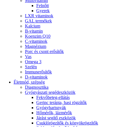
Multivitamin
Felnőtt
Gyerek
LXR vitaminok
GAL termékek
Kalcium
B-vitamin
Koenzim Q10
C-vitaminok
Magnézium
Porc és csont erősítők
Vas
Omega 3
Szelén
Immunerősítők
D-vitaminok
Életmód, szépség
Diagnosztika
Gyógyászati segédeszközök
Fekvőbeteg-ellátás
Gerinc terápia, hasi rögzítők
Gyógyharisnyák
Hőmérők, lázmérők
Járást segítő eszközök
Csuklórögzítők és könyökrögzítők