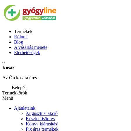
Termékek
Rólunk
Blog
A vásárlás menete
Elérhetőségek
0
Kosár
Az Ön kosara üres.
Belépés
Termékkörök
Menü
Ajánlataink
Augusztusi akció
Készletkisöprés
Könyv kiárusítás!
Fix áras termékek