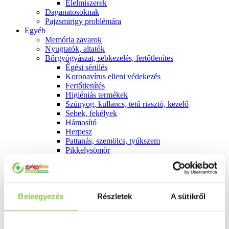
É́lelmiszerek
Daganatosoknak
Pajzsmirigy problémára
Egyéb
Memória zavarok
Nyugtatók, altatók
Bőrgyógyászat, sebkezelés, fertőtlenítes
É́gési sérülés
Koronavírus elleni védekezés
Fertőtlenítés
Higiéniás termékek
Szúnyog, kullancs, tetű riasztó, kezelő
Sebek, fekélyek
Hámosító
Herpesz
Pattanás, szemölcs, tyúkszem
Pikkelysömör
Hegkezelés
Allergia
Külsőleg
Belsőleg
Beleegyezés
Emésztés
Részletek
A sütikről
Székrekedés
Hasmenés
Hányás, hányinger