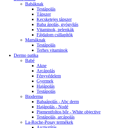
Babáknak
Testápolás
Tápszer
Kecsketejes tápszer
Baba ápolás, gyógyítás
Vitaminok, pelenkák
Fájdalom csillapítók
Mamáknak
Testápolás
Terhes vitaminok
Dermo patika
Babé
Akne
Arcápolás
Fényvédelem
Gyermek
Hajápolás
Testápolás
Bioderma
Babaápolás - Abc derm
Hajápolás - Nodé
Pigmentfoltos bőr - White objective
Testápolás, arcápolás
La-Roche-Posay termékek
Arctisztítás