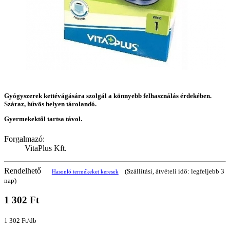
Gyógyszerek kettévágására szolgál a könnyebb felhasználás érdekében.
Száraz, hűvös helyen tárolandó.
Gyermekektől tartsa távol.
Forgalmazó:
VitaPlus Kft.
Rendelhető
(Szállítási, átvételi idő: legfeljebb 3
Hasonló termékeket keresek
nap)
1 302 Ft
1 302 Ft/db