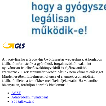
A gyogyline.hu a Gyógyhír Gyógyszertár webáruháza. A honlapon
található információk a gyártóktól, forgalmazóktól, valamint
nyilvánosan fellelhető szakkönyvekből és tájékoztatókból
származnak. Ezek tartalmáért webáruházunk nem vállal felelősséget.
Minden esetben figyelmesen olvassa el a termék csomagolásán
található, illetve a termékhez mellékelt tájékoztatót. Ha valamiben
bizonytalan, forduljon hozzánk bizalommal!
ÁSZF
Adatvédelmi nyilatkozat
Süti tájékoztató