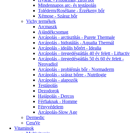
Mindennapos arc- és testápolás
Toléderm/Roséliane - Érzékeny bőr
Xémose - Száraz bőr
Vichy termékek
Arcmaszk
Ajándékcsomag
Arcápolás - arctisztítás - Purete Thermale
Arcápolás - hidratálás - Aqualia Thermál
Arcápolás - ideális bőrért - Idealia
Arcápolás - öregedésgátlás 40 év felett - Liftactiv
Arcápolás - öregedésgátlás 50 és 60 év felett -
Neovadiol
Arcápolás - problémás bőr - Normaderm
Arcápolás - száraz bőrre - Nutrilogie
Arcápolás - alapozók
Testápolás
Dezodorok
Hajápolás - Dercos
Férfiaknak - Homme
Fényvédelem
Arcápolás-Slow Age
Dermedic
CeraVe
Vitaminok