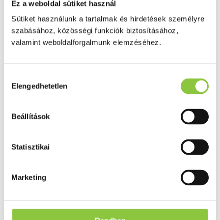
Ez a weboldal sütiket használ
Puffadás, görcs
Probiotikum
Sütiket használunk a tartalmak és hirdetések személyre
Gyomorégés, savtúltenges
Máj és epe betegség
szabásához, közösségi funkciók biztosításához,
Emésztést elősegítő
valamint weboldalforgalmunk elemzéséhez.
Érzékszervek
Szem
Orr
Fül
Hozzájárulás
Húgyutak
Elengedhetetlen
kiválasztása
Női problémák
Betétek, tamponok
Klimax
Beállítások
Terhességi tesztek
Fogamzásgátlás, síkosítók, potencia
Fertőzések, hüvelyflóra helyreállítás
Inkontinencia
Statisztikai
Férfi problémák
Prosztata
Potencia
Marketing
Szív és érrrendszer
Aranyér
Visszér
Koleszterinszint csökkentők, omega 3
Vérnyomás és szív gyógyszerei