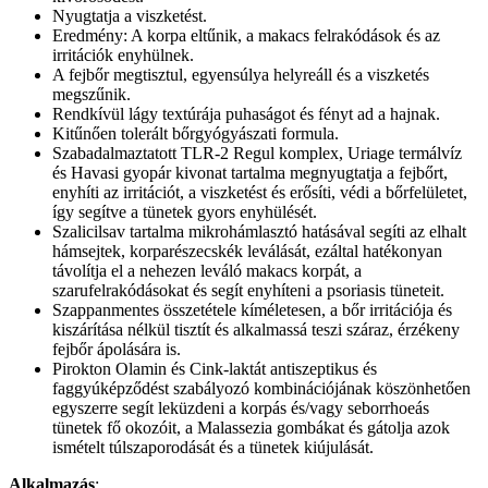
Nyugtatja a viszketést.
Eredmény: A korpa eltűnik, a makacs felrakódások és az
irritációk enyhülnek.
A fejbőr megtisztul, egyensúlya helyreáll és a viszketés
megszűnik.
Rendkívül lágy textúrája puhaságot és fényt ad a hajnak.
Kitűnően tolerált bőrgyógyászati formula.
Szabadalmaztatott TLR-2 Regul komplex, Uriage termálvíz
és Havasi gyopár kivonat tartalma megnyugtatja a fejbőrt,
enyhíti az irritációt, a viszketést és erősíti, védi a bőrfelületet,
így segítve a tünetek gyors enyhülését.
Szalicilsav tartalma mikrohámlasztó hatásával segíti az elhalt
hámsejtek, korparészecskék leválását, ezáltal hatékonyan
távolítja el a nehezen leváló makacs korpát, a
szarufelrakódásokat és segít enyhíteni a psoriasis tüneteit.
Szappanmentes összetétele kíméletesen, a bőr irritációja és
kiszárítása nélkül tisztít és alkalmassá teszi száraz, érzékeny
fejbőr ápolására is.
Pirokton Olamin és Cink-laktát antiszeptikus és
faggyúképződést szabályozó kombinációjának köszönhetően
egyszerre segít leküzdeni a korpás és/vagy seborrhoeás
tünetek fő okozóit, a Malassezia gombákat és gátolja azok
ismételt túlszaporodását és a tünetek kiújulását.
Alkalmazás
: