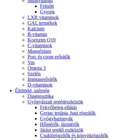
Multivitamin
Felnőtt
Gyerek
LXR vitaminok
GAL termékek
Kalcium
B-vitamin
Koenzim Q10
C-vitaminok
Magnézium
Porc és csont erősítők
Vas
Omega 3
Szelén
Immunerősítők
D-vitaminok
Életmód, szépség
Diagnosztika
Gyógyászati segédeszközök
Fekvőbeteg-ellátás
Gerinc terápia, hasi rögzítők
Gyógyharisnyák
Hőmérők, lázmérők
Járást segítő eszközök
Csuklórögzítők és könyökrögzítők