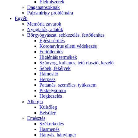
É́lelmiszerek
Daganatosoknak
Pajzsmirigy problémára
Egyéb
Memória zavarok
Nyugtatók, altatók
Bőrgyógyászat, sebkezelés, fertőtlenítes
É́gési sérülés
Koronavírus elleni védekezés
Fertőtlenítés
Higiéniás termékek
Szúnyog, kullancs, tetű riasztó, kezelő
Sebek, fekélyek
Hámosító
Herpesz
Pattanás, szemölcs, tyúkszem
Pikkelysömör
Hegkezelés
Allergia
Külsőleg
Belsőleg
Emésztés
Székrekedés
Hasmenés
Hányás, hányinger