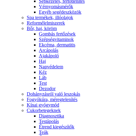
Sebkezelés, fertőtlenítés
Vérnyomásmérők
Egyéb segédeszközök
Spa termékek, illóolajok
Reformélelmiszerek
Bőr, haj, köröm
Gombás fertőzések
Szépségvitaminok
Ekcéma, dermatitis
Arcápolás
Ajakápoló
Haj
Napvédelem
Kéz
Láb
Test
Dezodor
Dohányzásról való leszokás
Fogyókúra, méregtelenítés
Kínai gyógymód
Cukorbetegeknek
Diagnosztika
Testápolás
É́trend kiegészítők
Teák