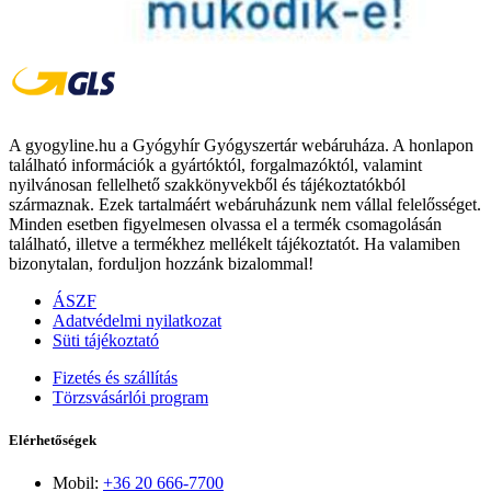
A gyogyline.hu a Gyógyhír Gyógyszertár webáruháza. A honlapon
található információk a gyártóktól, forgalmazóktól, valamint
nyilvánosan fellelhető szakkönyvekből és tájékoztatókból
származnak. Ezek tartalmáért webáruházunk nem vállal felelősséget.
Minden esetben figyelmesen olvassa el a termék csomagolásán
található, illetve a termékhez mellékelt tájékoztatót. Ha valamiben
bizonytalan, forduljon hozzánk bizalommal!
ÁSZF
Adatvédelmi nyilatkozat
Süti tájékoztató
Fizetés és szállítás
Törzsvásárlói program
Elérhetőségek
Mobil:
+36 20 666-7700