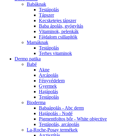
Babáknak
Testápolás
Tápszer
Kecsketejes tápszer
Baba ápolás, gyógyítás
Vitaminok, pelenkák
Fájdalom csillapítók
Mamáknak
Testápolás
Terhes vitaminok
Dermo patika
Babé
Akne
Arcápolás
Fényvédelem
Gyermek
Hajápolás
Testápolás
Bioderma
Babaápolás - Abc derm
Hajápolás - Nodé
Pigmentfoltos bőr - White objective
Testápolás, arcápolás
La-Roche-Posay termékek
Arctisztítás