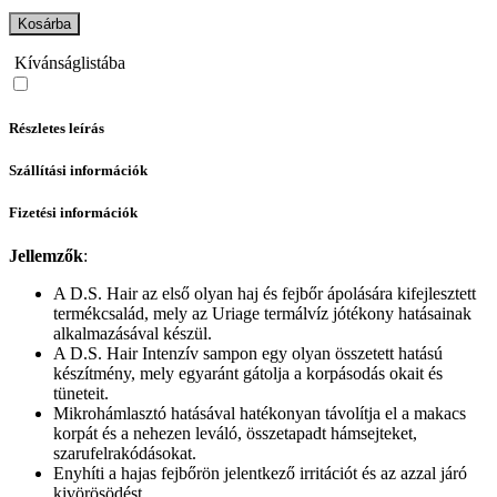
Kosárba
Kívánságlistába
Részletes leírás
Szállítási információk
Fizetési információk
Jellemzők
:
A D.S. Hair az első olyan haj és fejbőr ápolására kifejlesztett
termékcsalád, mely az Uriage termálvíz jótékony hatásainak
alkalmazásával készül.
A D.S. Hair Intenzív sampon egy olyan összetett hatású
készítmény, mely egyaránt gátolja a korpásodás okait és
tüneteit.
Mikrohámlasztó hatásával hatékonyan távolítja el a makacs
korpát és a nehezen leváló, összetapadt hámsejteket,
szarufelrakódásokat.
Enyhíti a hajas fejbőrön jelentkező irritációt és az azzal járó
kivörösödést.