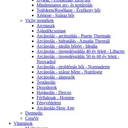
Mindennapos arc- és testápolás
Toléderm/Roséliane - Érzékeny bőr
Xémose - Száraz bőr
Vichy termékek
Arcmaszk
Ajándékcsomag
Arcápolás - arctisztítás - Purete Thermale
Arcápolás - hidratálás - Aqualia Thermál
Arcápolás - ideális bőrért - Idealia
Arcápolás - öregedésgátlás 40 év felett - Liftactiv
Arcápolás - öregedésgátlás 50 és 60 év felett -
Neovadiol
Arcápolás - problémás bőr - Normaderm
Arcápolás - száraz bőrre - Nutrilogie
Arcápolás - alapozók
Testápolás
Dezodorok
Hajápolás - Dercos
Férfiaknak - Homme
Fényvédelem
Arcápolás-Slow Age
Dermedic
CeraVe
Vitaminok