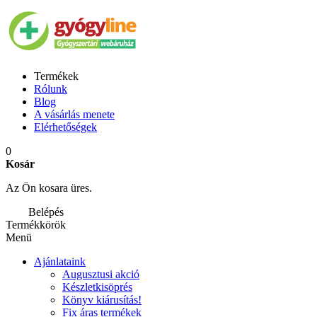
Termékek
Rólunk
Blog
A vásárlás menete
Elérhetőségek
0
Kosár
Az Ön kosara üres.
Belépés
Termékkörök
Menü
Ajánlataink
Augusztusi akció
Készletkisöprés
Könyv kiárusítás!
Fix áras termékek