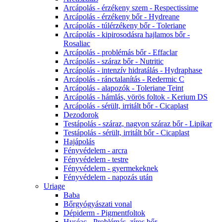
Arcápolás - érzékeny szem - Respectissime
Arcápolás - érzékeny bőr - Hydreane
Arcápolás - túlérzékeny bőr - Toleriane
Arcápolás - kipirosodásra hajlamos bőr -
Rosaliac
Arcápolás - problémás bőr - Effaclar
Arcápolás - száraz bőr - Nutritic
Arcápolás - intenzív hidratálás - Hydraphase
Arcápolás - ránctalanítás - Redermic C
Arcápolás - alapozók - Toleriane Teint
Arcápolás - hámlás, vörös foltok - Kerium DS
Arcápolás - sérült, irritált bőr - Cicaplast
Dezodorok
Testápolás - száraz, nagyon száraz bőr - Lipikar
Testápolás - sérült, irritált bőr - Cicaplast
Hajápolás
Fényvédelem - arcra
Fényvédelem - testre
Fényvédelem - gyermekeknek
Fényvédelem - napozás után
Uriage
Baba
Bőrgyógyászati vonal
Dépiderm - Pigmentfoltok
Hyséac - Problémás, zíros bőr