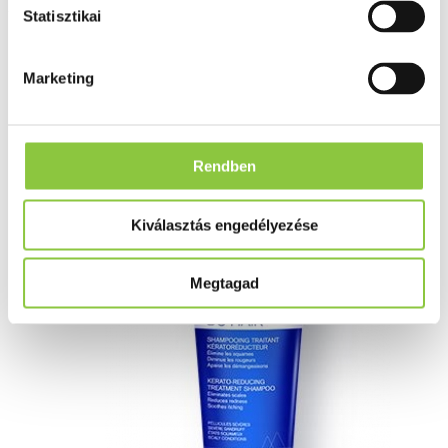
Uriage DS Hair Intenzív
Statisztikai
sampon erősen korpás fejbőrre,
Marketing
150 ml
Rendben
Kiválasztás engedélyezése
Megtagad