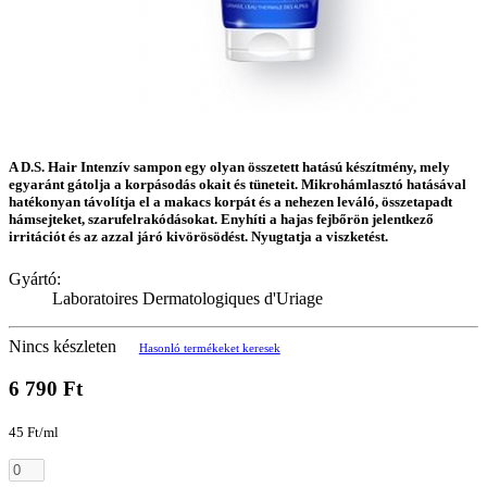
A D.S. Hair Intenzív sampon egy olyan összetett hatású készítmény, mely
egyaránt gátolja a korpásodás okait és tüneteit. Mikrohámlasztó hatásával
hatékonyan távolítja el a makacs korpát és a nehezen leváló, összetapadt
hámsejteket, szarufelrakódásokat. Enyhíti a hajas fejbőrön jelentkező
irritációt és az azzal járó kivörösödést. Nyugtatja a viszketést.
Gyártó:
Laboratoires Dermatologiques d'Uriage
Nincs készleten
Hasonló termékeket keresek
6 790 Ft
45 Ft/ml