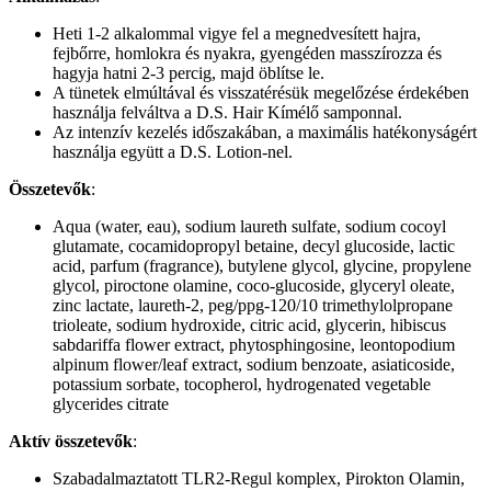
Heti 1-2 alkalommal vigye fel a megnedvesített hajra,
fejbőrre, homlokra és nyakra, gyengéden masszírozza és
hagyja hatni 2-3 percig, majd öblítse le.
A tünetek elmúltával és visszatérésük megelőzése érdekében
használja felváltva a D.S. Hair Kímélő samponnal.
Az intenzív kezelés időszakában, a maximális hatékonyságért
használja együtt a D.S. Lotion-nel.
Összetevők
:
Aqua (water, eau), sodium laureth sulfate, sodium cocoyl
glutamate, cocamidopropyl betaine, decyl glucoside, lactic
acid, parfum (fragrance), butylene glycol, glycine, propylene
glycol, piroctone olamine, coco-glucoside, glyceryl oleate,
zinc lactate, laureth-2, peg/ppg-120/10 trimethylolpropane
trioleate, sodium hydroxide, citric acid, glycerin, hibiscus
sabdariffa flower extract, phytosphingosine, leontopodium
alpinum flower/leaf extract, sodium benzoate, asiaticoside,
potassium sorbate, tocopherol, hydrogenated vegetable
glycerides citrate
Aktív összetevők
:
Szabadalmaztatott TLR2-Regul komplex, Pirokton Olamin,