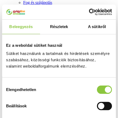
Fog és szájápolás
Í́nygyulladás
Fogkrém
Szájvíz
Fogkefe
Fogselyem
Beleegyezés
Részletek
A sütikről
Műfogsor ápolás
Fogfehérítés
Fogköztisztító
Ez a weboldal sütiket használ
Teák
É́lvezeti
Sütiket használunk a tartalmak és hirdetések személyre
Gyógyteák
Könyvek
szabásához, közösségi funkciók biztosításához,
Egészség ajándékba
valamint weboldalforgalmunk elemzéséhez.
Tápszer
Hozzájárulás
Ajánlataink
Elengedhetetlen
kiválasztása
Főoldal
Uriage
Beállítások
Uriage DS Hair Intenzív sampon erősen korpás fejbőrre, 150
ml