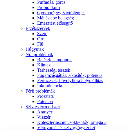
Puffadás, görcs
Probiotikum
Gyomorégés, savtúltenges
Máj és epe betegség
Emésztést elősegítő
Érzékszervek
Szem
Orr
Fül
Húgyutak
Női problémák
Betétek, tamponok
Klimax
Terhességi tesztek
Fogamzásgátlás, síkosítók, potencia
Fertőzések, hüvelyflóra helyreállítás
Inkontinencia
Férfi problémák
Prosztata
Potencia
Szív és érrrendszer
Aranyér
Visszér
Koleszterinszint csökkentők, omega 3
Vérnyomás és szív gyógyszerei