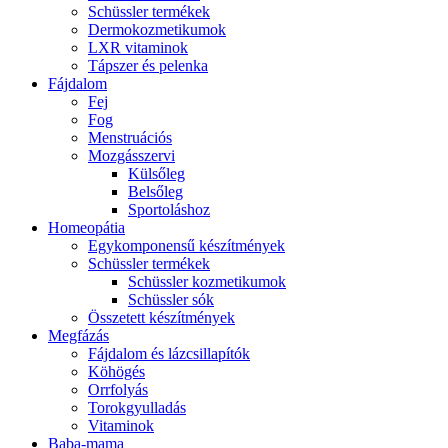
Schüssler termékek
Dermokozmetikumok
LXR vitaminok
Tápszer és pelenka
Fájdalom
Fej
Fog
Menstruációs
Mozgásszervi
Külsőleg
Belsőleg
Sportoláshoz
Homeopátia
Egykomponensű készítmények
Schüssler termékek
Schüssler kozmetikumok
Schüssler sók
Összetett készítmények
Megfázás
Fájdalom és lázcsillapítók
Köhögés
Orrfolyás
Torokgyulladás
Vitaminok
Baba-mama