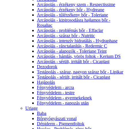
Arcápolás - érzékeny szem - Respectissime
Arcápolás - érzékeny bőr - Hydreane
Arcápolás - túlérzékeny bőr - Toleriane
Arcápolás - kipirosodásra hajlamos bőr -
Rosaliac
Arcápolás - problémás bőr - Effaclar
Arcápolás - száraz bőr - Nutritic
Arcápolás - intenzív hidratálás - Hydraphase
Arcápolás - ránctalanítás - Redermic C
Arcápolás - alapozók - Toleriane Teint
Arcápolás - hámlás, vörös foltok - Kerium DS
Arcápolás - sérült, irritált bőr - Cicaplast
Dezodorok
Testápolás - száraz, nagyon száraz bőr - Lipikar
Testápolás - sérült, irritált bőr - Cicaplast
Hajápolás
Fényvédelem - arcra
Fényvédelem - testre
Fényvédelem - gyermekeknek
Fényvédelem - napozás után
Uriage
Baba
Bőrgyógyászati vonal
Dépiderm - Pigmentfoltok
Hyséac - Problémás, zíros bőr