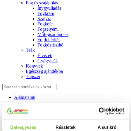
Fog és szájápolás
Í́nygyulladás
Fogkrém
Szájvíz
Fogkefe
Fogselyem
Műfogsor ápolás
Fogfehérítés
Fogköztisztító
Teák
É́lvezeti
Gyógyteák
Könyvek
Egészség ajándékba
Tápszer
Ajánlataink
Főoldal
Terhes vitaminok
Trimeszter 1 jódmentes várandósvitamin 60 db
Beleegyezés
Részletek
A sütikről