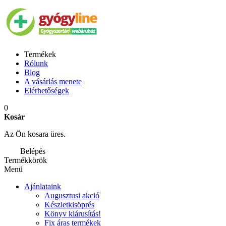
Termékek
Rólunk
Blog
A vásárlás menete
Elérhetőségek
0
Kosár
Az Ön kosara üres.
Belépés
Termékkörök
Menü
Ajánlataink
Augusztusi akció
Készletkisöprés
Könyv kiárusítás!
Fix áras termékek