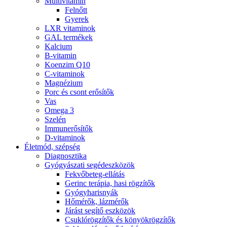
Multivitamin
Felnőtt
Gyerek
LXR vitaminok
GAL termékek
Kalcium
B-vitamin
Koenzim Q10
C-vitaminok
Magnézium
Porc és csont erősítők
Vas
Omega 3
Szelén
Immunerősítők
D-vitaminok
Életmód, szépség
Diagnosztika
Gyógyászati segédeszközök
Fekvőbeteg-ellátás
Gerinc terápia, hasi rögzítők
Gyógyharisnyák
Hőmérők, lázmérők
Járást segítő eszközök
Csuklórögzítők és könyökrögzítők