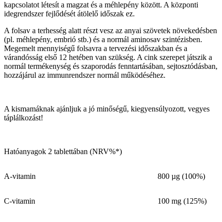
kapcsolatot létesít a magzat és a méhlepény között. A központi
idegrendszer fejlődését átölelő időszak ez.
A folsav a terhesség alatt részt vesz az anyai szövetek növekedésben
(pl. méhlepény, embrió stb.) és a normál aminosav szintézisben.
Megemelt mennyiségű folsavra a tervezési időszakban és a
várandósság első 12 hetében van szükség. A cink szerepet játszik a
normál termékenység és szaporodás fenntartásában, sejtosztódásban,
hozzájárul az immunrendszer normál működéséhez.
A kismamáknak ajánljuk a jó minőségű, kiegyensúlyozott, vegyes
táplálkozást!
Hatóanyagok 2 tablettában (NRV%*)
A-vitamin
800 µg (100%)
C-vitamin
100 mg (125%)