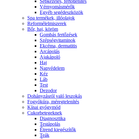
Sebkezelés, fertőtlenítés
Vérnyomásmérők
Egyéb segédeszközök
Spa termékek, illóolajok
Reformélelmiszerek
Bőr, haj, köröm
Gombás fertőzések
Szépségvitaminok
Ekcéma, dermatitis
Arcápolás
Ajakápoló
Haj
Napvédelem
Kéz
Láb
Test
Dezodor
Dohányzásról való leszokás
Fogyókúra, méregtelenítés
Kínai gyógymód
Cukorbetegeknek
Diagnosztika
Testápolás
É́trend kiegészítők
Teák