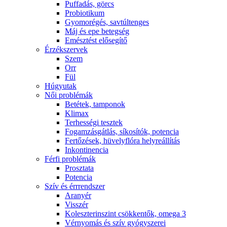
Puffadás, görcs
Probiotikum
Gyomorégés, savtúltenges
Máj és epe betegség
Emésztést elősegítő
Érzékszervek
Szem
Orr
Fül
Húgyutak
Női problémák
Betétek, tamponok
Klimax
Terhességi tesztek
Fogamzásgátlás, síkosítók, potencia
Fertőzések, hüvelyflóra helyreállítás
Inkontinencia
Férfi problémák
Prosztata
Potencia
Szív és érrrendszer
Aranyér
Visszér
Koleszterinszint csökkentők, omega 3
Vérnyomás és szív gyógyszerei