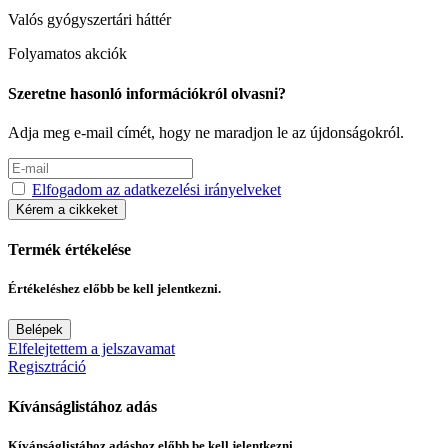
Valós gyógyszertári háttér
Folyamatos akciók
Szeretne hasonló információkról olvasni?
Adja meg e-mail címét, hogy ne maradjon le az újdonságokról.
Elfogadom az adatkezelési irányelveket
Kérem a cikkeket
Termék értékelése
Értékeléshez előbb be kell jelentkezni.
Belépek
Elfelejtettem a jelszavamat
Regisztráció
Kívánságlistához adás
Kívánságlistához adáshoz előbb be kell jelentkezni.