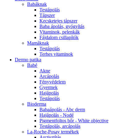
Babáknak
Testápolás
Tápszer
Kecsketejes tápszer
Baba ápolás, gyógyítás
Vitaminok, pelenkák
Fájdalom csillapítók
Mamáknak
Testápolás
Terhes vitaminok
Dermo patika
Babé
Akne
Arcápolás
Fényvédelem
Gyermek
Hajápolás
Testápolás
Bioderma
Babaápolás - Abc derm
Hajápolás - Nodé
Pigmentfoltos bőr - White objective
Testápolás, arcápolás
La-Roche-Posay termékek
Arctisztítás