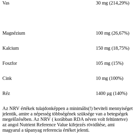
Vas
30 mg (214,29%)
Magnézium
100 mg (26,67%)
Kalcium
150 mg (18,75%)
Foszfor
105 mg (15%)
Cink
10 mg (100%)
Réz
1400 µg (140%)
Az NRV értékek tulajdonképpen a minimális(!) beviteli mennyiséget
jelentik, amire a népesség többségének szüksége van a betegségek
megelőzésében. Az NRV ( korábban RDA néven volt feltüntetve)
az angol Nutrient Reference Value kifejezés rövidítése, ami
magyarul a tápanyag referencia értéket jelenti.