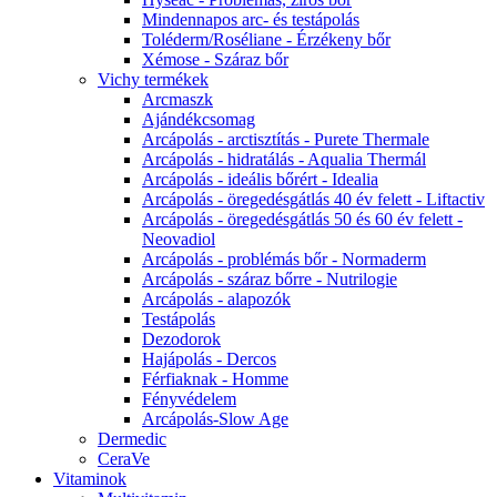
Mindennapos arc- és testápolás
Toléderm/Roséliane - Érzékeny bőr
Xémose - Száraz bőr
Vichy termékek
Arcmaszk
Ajándékcsomag
Arcápolás - arctisztítás - Purete Thermale
Arcápolás - hidratálás - Aqualia Thermál
Arcápolás - ideális bőrért - Idealia
Arcápolás - öregedésgátlás 40 év felett - Liftactiv
Arcápolás - öregedésgátlás 50 és 60 év felett -
Neovadiol
Arcápolás - problémás bőr - Normaderm
Arcápolás - száraz bőrre - Nutrilogie
Arcápolás - alapozók
Testápolás
Dezodorok
Hajápolás - Dercos
Férfiaknak - Homme
Fényvédelem
Arcápolás-Slow Age
Dermedic
CeraVe
Vitaminok