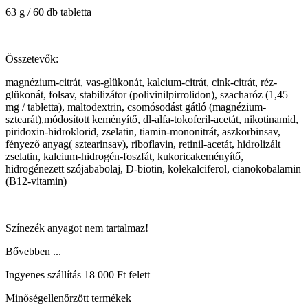
63 g / 60 db tabletta
Összetevők:
magnézium-citrát, vas-glükonát, kalcium-citrát, cink-citrát, réz-
glükonát, folsav, stabilizátor (polivinilpirrolidon), szacharóz (1,45
mg / tabletta), maltodextrin, csomósodást gátló (magnézium-
sztearát),módosított keményítő, dl-alfa-tokoferil-acetát, nikotinamid,
piridoxin-hidroklorid, zselatin, tiamin-mononitrát, aszkorbinsav,
fényező anyag( sztearinsav), riboflavin, retinil-acetát, hidrolizált
zselatin, kalcium-hidrogén-foszfát, kukoricakeményítő,
hidrogénezett szójababolaj, D-biotin, kolekalciferol, cianokobalamin
(B12-vitamin)
Színezék anyagot nem tartalmaz!
Bővebben ...
Ingyenes szállítás 18 000 Ft felett
Minőségellenőrzött termékek