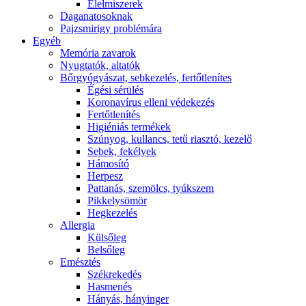
É́lelmiszerek
Daganatosoknak
Pajzsmirigy problémára
Egyéb
Memória zavarok
Nyugtatók, altatók
Bőrgyógyászat, sebkezelés, fertőtlenítes
É́gési sérülés
Koronavírus elleni védekezés
Fertőtlenítés
Higiéniás termékek
Szúnyog, kullancs, tetű riasztó, kezelő
Sebek, fekélyek
Hámosító
Herpesz
Pattanás, szemölcs, tyúkszem
Pikkelysömör
Hegkezelés
Allergia
Külsőleg
Belsőleg
Emésztés
Székrekedés
Hasmenés
Hányás, hányinger