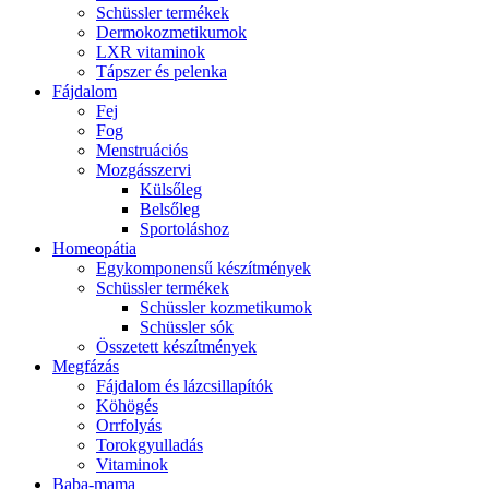
Schüssler termékek
Dermokozmetikumok
LXR vitaminok
Tápszer és pelenka
Fájdalom
Fej
Fog
Menstruációs
Mozgásszervi
Külsőleg
Belsőleg
Sportoláshoz
Homeopátia
Egykomponensű készítmények
Schüssler termékek
Schüssler kozmetikumok
Schüssler sók
Összetett készítmények
Megfázás
Fájdalom és lázcsillapítók
Köhögés
Orrfolyás
Torokgyulladás
Vitaminok
Baba-mama