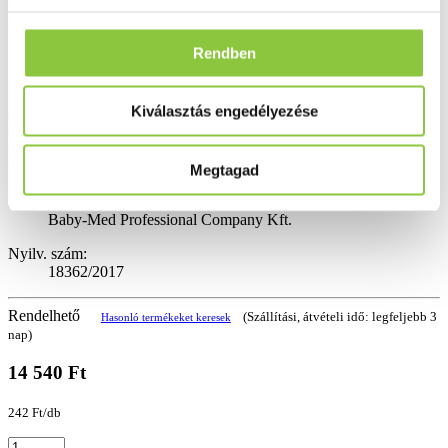
Rendben
Ajánlott a babát tervezőknek már a felkészítési időszakban, hogy
Kiválasztás engedélyezése
szervezetük és annak raktárkészlete a lehető legjobban fel legyen töltve a
szervezet építőköveivel – ásványi anyagokkal, nyomelemekkel és a
vitaminokkal, valamint azoknak akik már babát várnak, egészen a
várandósság első 12 hetében, azaz első trimeszterében.
Megtagad
Forgalmazó:
Baby-Med Professional Company Kft.
Nyilv. szám:
18362/2017
Rendelhető
(Szállítási, átvételi idő: legfeljebb 3
Hasonló termékeket keresek
nap)
14 540 Ft
242 Ft/db