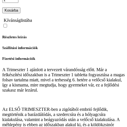
Kosárba
Kívánságlistába
Részletes leírás
Szállítási információk
Fizetési információk
A Trimeszter 1 ajánlott a tervezett várandósság előtt. Már a
felkészítési időszakban is a Trimeszter 1 tabletta fogyasztása a magas
folsav tartalma miatt, mivel a terhesség 6. hetére a velőcső kialakul,
így a kismama, mire megtudja, hogy gyermeket vár, ez a fejlődési
szakasz már lezárul.
Az ELSŐ TRIMESZTER-ben a zigótából embrió fejlődik,
megtörténik a barázdálódás, a szedercsíra és a hólyagcsíra
kialakulása, valamint a beágyazódás után a velőcső kialakulása. A
méhlepény is ebben az időszakban alakul ki, és a köldökzsinór