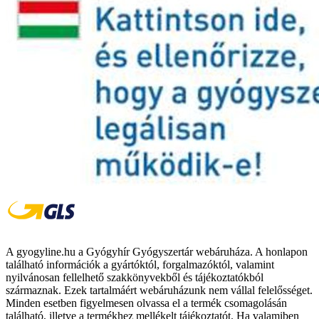
A gyogyline.hu a Gyógyhír Gyógyszertár webáruháza. A honlapon
található információk a gyártóktól, forgalmazóktól, valamint
nyilvánosan fellelhető szakkönyvekből és tájékoztatókból
származnak. Ezek tartalmáért webáruházunk nem vállal felelősséget.
Minden esetben figyelmesen olvassa el a termék csomagolásán
található, illetve a termékhez mellékelt tájékoztatót. Ha valamiben