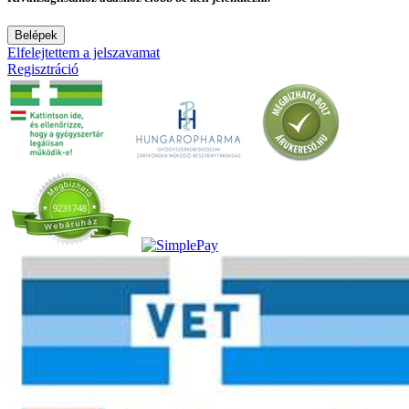
Belépek
Elfelejtettem a jelszavamat
Regisztráció