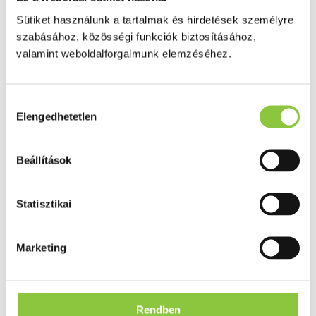
Fog és szájápolás
Sütiket használunk a tartalmak és hirdetések személyre
Í́nygyulladás
Fogkrém
szabásához, közösségi funkciók biztosításához,
Szájvíz
valamint weboldalforgalmunk elemzéséhez.
Fogkefe
Fogselyem
Műfogsor ápolás
Fogfehérítés
Hozzájárulás
Fogköztisztító
Elengedhetetlen
kiválasztása
Teák
É́lvezeti
Gyógyteák
Könyvek
Beállítások
Egészség ajándékba
Tápszer
Statisztikai
Ajánlataink
Marketing
Főoldal
Omega 3
Superdiet OM3 Omega-3 halolaj szív, agy, látás kapszula 60
db
Rendben