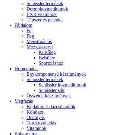
Schüssler termékek
Dermokozmetikumok
LXR vitaminok
Tápszer és pelenka
Fájdalom
Fej
Fog
Menstruációs
Mozgásszervi
Külsőleg
Belsőleg
Sportoláshoz
Homeopátia
Egykomponensű készítmények
Schüssler termékek
Schüssler kozmetikumok
Schüssler sók
Összetett készítmények
Megfázás
Fájdalom és lázcsillapítók
Köhögés
Orrfolyás
Torokgyulladás
Vitaminok
Baba-mama