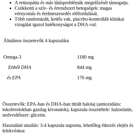
A retinopátia és más látásproblémák megelőzését támogatja.
Csökkenti a szív- és érrendszeri betegségek: magas
vérnyomás és érelmeszesedés előfordulását.
Több randomizált, kettős vak, placebo-kontrollált klinikai
vizsgálat igazol hatékonyságot a DHA-val.
Általános összetevők 4 kapszulára
Omega-3
1180 mg
Ebből DHA
844 mg
és EPA
176 mg
Összetevők: EPA-ban és DHA-ban titrált halolaj (antioxidáns:
tokoferolokban gazdag kivonatok), kapszula összetétele: halzselatin,
nedvesítőszer: glicerin.
Használati utasítás: 3-4 kapszula naponta, lehetőleg étkezés elején és
lefekvéskor.