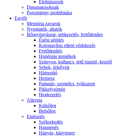
É́lelmiszerek
Daganatosoknak
Pajzsmirigy problémára
Egyéb
Memória zavarok
Nyugtatók, altatók
Bőrgyógyászat, sebkezelés, fertőtlenítes
É́gési sérülés
Koronavírus elleni védekezés
Fertőtlenítés
Higiéniás termékek
Szúnyog, kullancs, tetű riasztó, kezelő
Sebek, fekélyek
Hámosító
Herpesz
Pattanás, szemölcs, tyúkszem
Pikkelysömör
Hegkezelés
Allergia
Külsőleg
Belsőleg
Emésztés
Székrekedés
Hasmenés
Hányás, hányinger