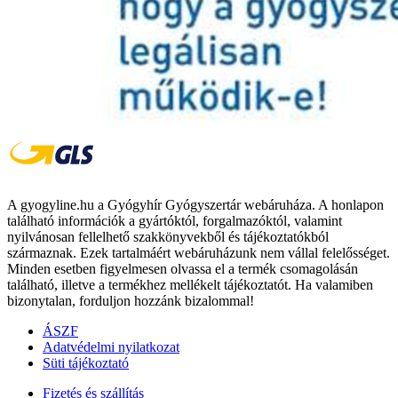
A gyogyline.hu a Gyógyhír Gyógyszertár webáruháza. A honlapon
található információk a gyártóktól, forgalmazóktól, valamint
nyilvánosan fellelhető szakkönyvekből és tájékoztatókból
származnak. Ezek tartalmáért webáruházunk nem vállal felelősséget.
Minden esetben figyelmesen olvassa el a termék csomagolásán
található, illetve a termékhez mellékelt tájékoztatót. Ha valamiben
bizonytalan, forduljon hozzánk bizalommal!
ÁSZF
Adatvédelmi nyilatkozat
Süti tájékoztató
Fizetés és szállítás