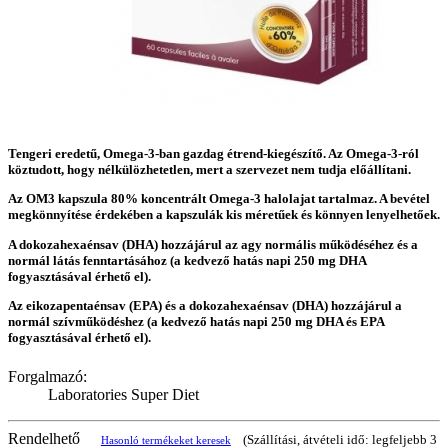
Tengeri eredetű, Omega-3-ban gazdag étrend-kiegészítő. Az Omega-3-ról
köztudott, hogy nélkülözhetetlen, mert a szervezet nem tudja előállítani.
Az OM3 kapszula 80% koncentrált Omega-3 halolajat tartalmaz. A bevétel
megkönnyítése érdekében a kapszulák kis méretűek és könnyen lenyelhetőek.
A dokozahexaénsav (DHA) hozzájárul az agy normális működéséhez és a
normál látás fenntartásához (a kedvező hatás napi 250 mg DHA
fogyasztásával érhető el).
Az eikozapentaénsav (EPA) és a dokozahexaénsav (DHA) hozzájárul a
normál szívműködéshez (a kedvező hatás napi 250 mg DHA és EPA
fogyasztásával érhető el).
Forgalmazó:
Laboratories Super Diet
Rendelhető
(Szállítási, átvételi idő: legfeljebb 3
Hasonló termékeket keresek