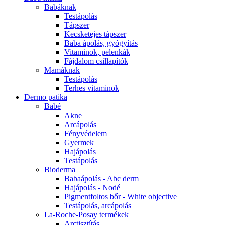
Babáknak
Testápolás
Tápszer
Kecsketejes tápszer
Baba ápolás, gyógyítás
Vitaminok, pelenkák
Fájdalom csillapítók
Mamáknak
Testápolás
Terhes vitaminok
Dermo patika
Babé
Akne
Arcápolás
Fényvédelem
Gyermek
Hajápolás
Testápolás
Bioderma
Babaápolás - Abc derm
Hajápolás - Nodé
Pigmentfoltos bőr - White objective
Testápolás, arcápolás
La-Roche-Posay termékek
Arctisztítás