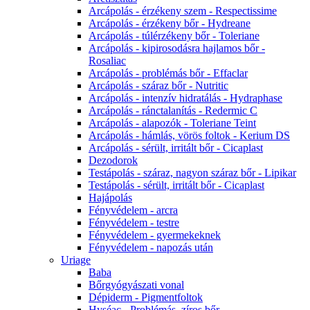
Arcápolás - érzékeny szem - Respectissime
Arcápolás - érzékeny bőr - Hydreane
Arcápolás - túlérzékeny bőr - Toleriane
Arcápolás - kipirosodásra hajlamos bőr -
Rosaliac
Arcápolás - problémás bőr - Effaclar
Arcápolás - száraz bőr - Nutritic
Arcápolás - intenzív hidratálás - Hydraphase
Arcápolás - ránctalanítás - Redermic C
Arcápolás - alapozók - Toleriane Teint
Arcápolás - hámlás, vörös foltok - Kerium DS
Arcápolás - sérült, irritált bőr - Cicaplast
Dezodorok
Testápolás - száraz, nagyon száraz bőr - Lipikar
Testápolás - sérült, irritált bőr - Cicaplast
Hajápolás
Fényvédelem - arcra
Fényvédelem - testre
Fényvédelem - gyermekeknek
Fényvédelem - napozás után
Uriage
Baba
Bőrgyógyászati vonal
Dépiderm - Pigmentfoltok
Hyséac - Problémás, zíros bőr