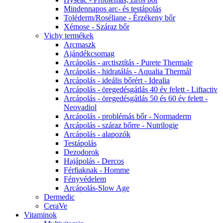
Mindennapos arc- és testápolás
Toléderm/Roséliane - Érzékeny bőr
Xémose - Száraz bőr
Vichy termékek
Arcmaszk
Ajándékcsomag
Arcápolás - arctisztítás - Purete Thermale
Arcápolás - hidratálás - Aqualia Thermál
Arcápolás - ideális bőrért - Idealia
Arcápolás - öregedésgátlás 40 év felett - Liftactiv
Arcápolás - öregedésgátlás 50 és 60 év felett -
Neovadiol
Arcápolás - problémás bőr - Normaderm
Arcápolás - száraz bőrre - Nutrilogie
Arcápolás - alapozók
Testápolás
Dezodorok
Hajápolás - Dercos
Férfiaknak - Homme
Fényvédelem
Arcápolás-Slow Age
Dermedic
CeraVe
Vitaminok