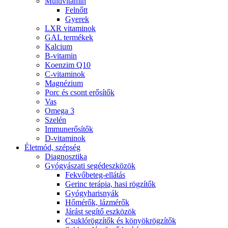
Multivitamin
Felnőtt
Gyerek
LXR vitaminok
GAL termékek
Kalcium
B-vitamin
Koenzim Q10
C-vitaminok
Magnézium
Porc és csont erősítők
Vas
Omega 3
Szelén
Immunerősítők
D-vitaminok
Életmód, szépség
Diagnosztika
Gyógyászati segédeszközök
Fekvőbeteg-ellátás
Gerinc terápia, hasi rögzítők
Gyógyharisnyák
Hőmérők, lázmérők
Járást segítő eszközök
Csuklórögzítők és könyökrögzítők