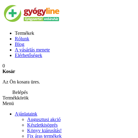
Termékek
Rólunk
Blog
A vásárlás menete
Elérhetőségek
0
Kosár
Az Ön kosara üres.
Belépés
Termékkörök
Menü
Ajánlataink
Augusztusi akció
Készletkisöprés
Könyv kiárusítás!
Fix áras termékek