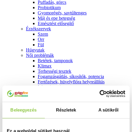
Puffadás, görcs
Probiotikum
Gyomorégés, savtúltenges
Máj és epe betegség
Emésztést elősegítő
Érzékszervek
Szem
Orr
Fül
Húgyutak
Női problémák
Betétek, tamponok
Klimax
Terhességi tesztek
Fogamzásgátlás, síkosítók, potencia
Fertőzések, hüvelyflóra helyreállítás
Inkontinencia
Férfi problémák
Prosztata
Potencia
Szív és érrrendszer
Beleegyezés
Részletek
A sütikről
Aranyér
Visszér
Koleszterinszint csökkentők, omega 3
Vérnyomás és szív gyógyszerei
Ez a weboldal sütiket használ