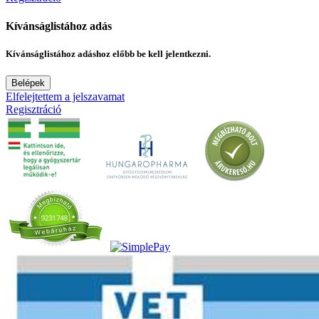
Kívánságlistához adás
Kívánságlistához adáshoz előbb be kell jelentkezni.
Belépek
Elfelejtettem a jelszavamat
Regisztráció