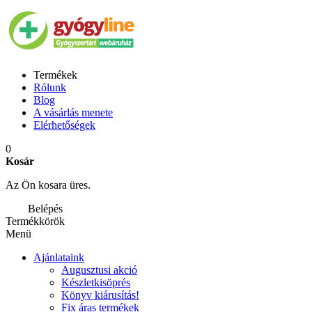
Termékek
Rólunk
Blog
A vásárlás menete
Elérhetőségek
0
Kosár
Az Ön kosara üres.
Belépés
Termékkörök
Menü
Ajánlataink
Augusztusi akció
Készletkisöprés
Könyv kiárusítás!
Fix áras termékek