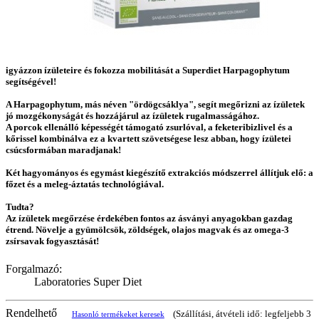
igyázzon ízületeire és fokozza mobilitását a Superdiet Harpagophytum
segítségével!
A Harpagophytum, más néven "ördögcsáklya", segít megőrizni az ízületek
jó mozgékonyságát és hozzájárul az ízületek rugalmasságához.
A porcok ellenálló képességét támogató zsurlóval, a feketeribizlivel és a
kőrissel kombinálva ez a kvartett szövetségese lesz abban, hogy ízületei
csúcsformában maradjanak!
Két hagyományos és egymást kiegészítő extrakciós módszerrel állítjuk elő: a
főzet és a meleg-áztatás technológiával.
Tudta?
Az ízületek megőrzése érdekében fontos az ásványi anyagokban gazdag
étrend. Növelje a gyümölcsök, zöldségek, olajos magvak és az omega-3
zsírsavak fogyasztását!
Forgalmazó:
Laboratories Super Diet
Rendelhető
(Szállítási, átvételi idő: legfeljebb 3
Hasonló termékeket keresek