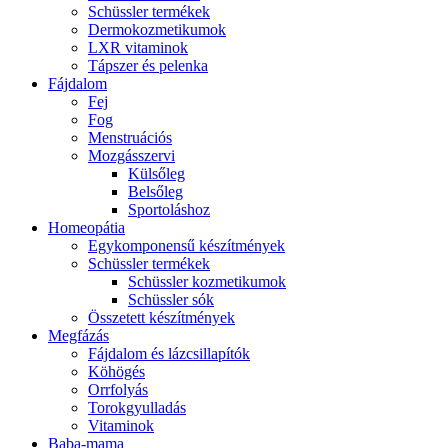
Schüssler termékek
Dermokozmetikumok
LXR vitaminok
Tápszer és pelenka
Fájdalom
Fej
Fog
Menstruációs
Mozgásszervi
Külsőleg
Belsőleg
Sportoláshoz
Homeopátia
Egykomponensű készítmények
Schüssler termékek
Schüssler kozmetikumok
Schüssler sók
Összetett készítmények
Megfázás
Fájdalom és lázcsillapítók
Köhögés
Orrfolyás
Torokgyulladás
Vitaminok
Baba-mama