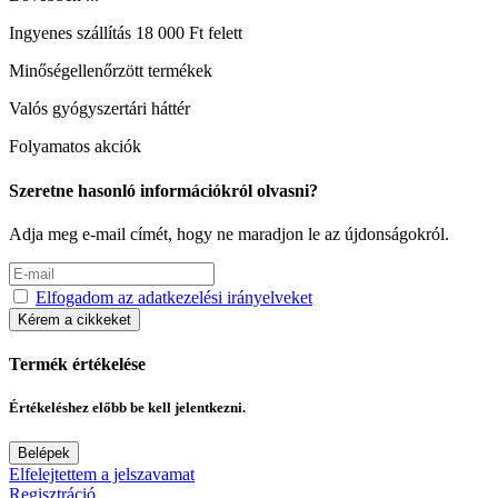
Ingyenes szállítás 18 000 Ft felett
Minőségellenőrzött termékek
Valós gyógyszertári háttér
Folyamatos akciók
Szeretne hasonló információkról olvasni?
Adja meg e-mail címét, hogy ne maradjon le az újdonságokról.
Elfogadom az adatkezelési irányelveket
Kérem a cikkeket
Termék értékelése
Értékeléshez előbb be kell jelentkezni.
Belépek
Elfelejtettem a jelszavamat
Regisztráció