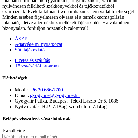
található információk a gyártóktól, forgalmazóktól, valamint
nyilvánosan fellelhető szakkönyvekből és tájékoztatókból
származnak. Ezek tartalmáért webáruházunk nem vállal felelősséget.
Minden esetben figyelmesen olvassa el a termék csomagolásán
található, illetve a termékhez mellékelt tájékoztatót. Ha valamiben
bizonytalan, forduljon hozzánk bizalommal!
ÁSZF
Adatvédelmi nyilatkozat
Süti tájékoztató
Fizetés és szállítás
Törzsvásárlói program
Elérhetőségek
Mobil:
+36 20 666-7700
E-mail:
gyogyline@gyogyline.hu
Gyógyhír Patika, Budapest, Teleki László tér 5, 1086
Nyitva tartás: H-P: 7-18-ig, szombaton: 7-14-ig.
Belépés visszatérő vásárlóinknak
E-mail cím: