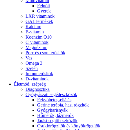
Multivitamin
Felnőtt
Gyerek
LXR vitaminok
GAL termékek
Kalcium
B-vitamin
Koenzim Q10
C-vitaminok
Magnézium
Porc és csont erősítők
Vas
Omega 3
Szelén
Immunerősítők
D-vitaminok
Életmód, szépség
Diagnosztika
Gyógyászati segédeszközök
Fekvőbeteg-ellátás
Gerinc terápia, hasi rögzítők
Gyógyharisnyák
Hőmérők, lázmérők
Járást segítő eszközök
Csuklórögzítők és könyökrögzítők