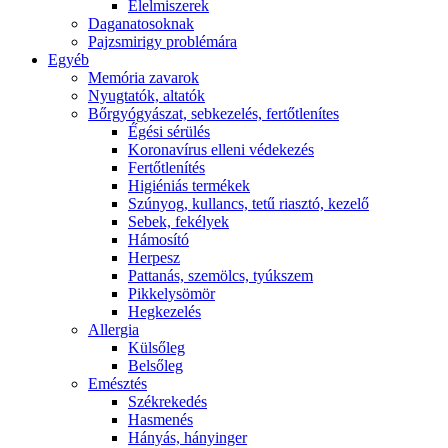
É́lelmiszerek
Daganatosoknak
Pajzsmirigy problémára
Egyéb
Memória zavarok
Nyugtatók, altatók
Bőrgyógyászat, sebkezelés, fertőtlenítes
É́gési sérülés
Koronavírus elleni védekezés
Fertőtlenítés
Higiéniás termékek
Szúnyog, kullancs, tetű riasztó, kezelő
Sebek, fekélyek
Hámosító
Herpesz
Pattanás, szemölcs, tyúkszem
Pikkelysömör
Hegkezelés
Allergia
Külsőleg
Belsőleg
Emésztés
Székrekedés
Hasmenés
Hányás, hányinger