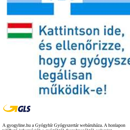
A gyogyline.hu a Gyógyhír Gyógyszertár webáruháza. A honlapon