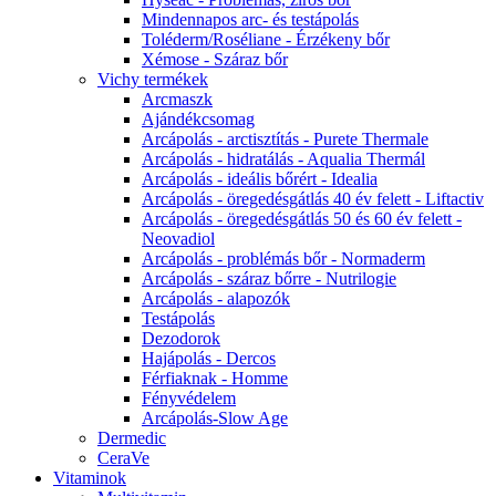
Mindennapos arc- és testápolás
Toléderm/Roséliane - Érzékeny bőr
Xémose - Száraz bőr
Vichy termékek
Arcmaszk
Ajándékcsomag
Arcápolás - arctisztítás - Purete Thermale
Arcápolás - hidratálás - Aqualia Thermál
Arcápolás - ideális bőrért - Idealia
Arcápolás - öregedésgátlás 40 év felett - Liftactiv
Arcápolás - öregedésgátlás 50 és 60 év felett -
Neovadiol
Arcápolás - problémás bőr - Normaderm
Arcápolás - száraz bőrre - Nutrilogie
Arcápolás - alapozók
Testápolás
Dezodorok
Hajápolás - Dercos
Férfiaknak - Homme
Fényvédelem
Arcápolás-Slow Age
Dermedic
CeraVe
Vitaminok