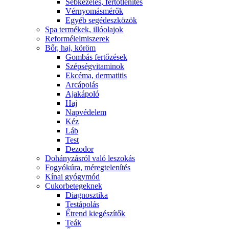
Sebkezelés, fertőtlenítés
Vérnyomásmérők
Egyéb segédeszközök
Spa termékek, illóolajok
Reformélelmiszerek
Bőr, haj, köröm
Gombás fertőzések
Szépségvitaminok
Ekcéma, dermatitis
Arcápolás
Ajakápoló
Haj
Napvédelem
Kéz
Láb
Test
Dezodor
Dohányzásról való leszokás
Fogyókúra, méregtelenítés
Kínai gyógymód
Cukorbetegeknek
Diagnosztika
Testápolás
É́trend kiegészítők
Teák