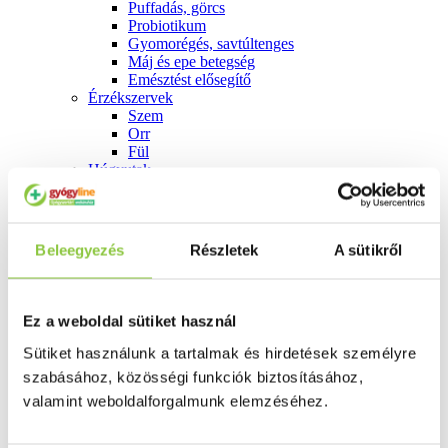
Puffadás, görcs
Probiotikum
Gyomorégés, savtúltenges
Máj és epe betegség
Emésztést elősegítő
Érzékszervek
Szem
Orr
Fül
Húgyutak
Női problémák
Betétek, tamponok
Klimax
Terhességi tesztek
Beleegyezés
Részletek
A sütikről
Fogamzásgátlás, síkosítók, potencia
Fertőzések, hüvelyflóra helyreállítás
Inkontinencia
Férfi problémák
Ez a weboldal sütiket használ
Prosztata
Potencia
Sütiket használunk a tartalmak és hirdetések személyre
Szív és érrrendszer
szabásához, közösségi funkciók biztosításához,
Aranyér
valamint weboldalforgalmunk elemzéséhez.
Visszér
Koleszterinszint csökkentők, omega 3
Vérnyomás és szív gyógyszerei