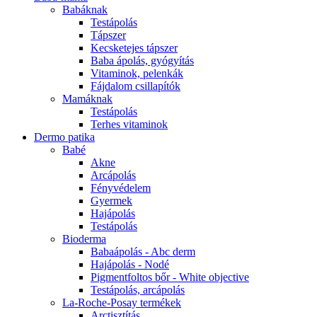
Babáknak
Testápolás
Tápszer
Kecsketejes tápszer
Baba ápolás, gyógyítás
Vitaminok, pelenkák
Fájdalom csillapítók
Mamáknak
Testápolás
Terhes vitaminok
Dermo patika
Babé
Akne
Arcápolás
Fényvédelem
Gyermek
Hajápolás
Testápolás
Bioderma
Babaápolás - Abc derm
Hajápolás - Nodé
Pigmentfoltos bőr - White objective
Testápolás, arcápolás
La-Roche-Posay termékek
Arctisztítás