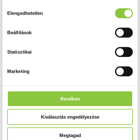
Fog és szájápolás
Hozzájárulás
Í́nygyulladás
Elengedhetetlen
kiválasztása
Fogkrém
Szájvíz
Fogkefe
Fogselyem
Beállítások
Műfogsor ápolás
Fogfehérítés
Fogköztisztító
Statisztikai
Teák
É́lvezeti
Gyógyteák
Könyvek
Marketing
Egészség ajándékba
Tápszer
Rendben
Ajánlataink
Főoldal
Kiválasztás engedélyezése
Porc és csont erősítők
Superdiet Bio Harpagophytum ivóampulla 20 db
Megtagad