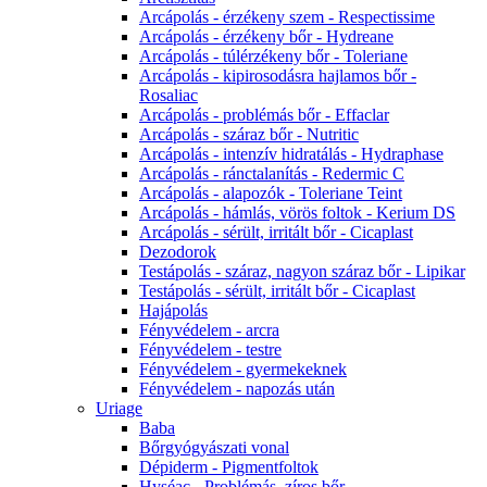
Arcápolás - érzékeny szem - Respectissime
Arcápolás - érzékeny bőr - Hydreane
Arcápolás - túlérzékeny bőr - Toleriane
Arcápolás - kipirosodásra hajlamos bőr -
Rosaliac
Arcápolás - problémás bőr - Effaclar
Arcápolás - száraz bőr - Nutritic
Arcápolás - intenzív hidratálás - Hydraphase
Arcápolás - ránctalanítás - Redermic C
Arcápolás - alapozók - Toleriane Teint
Arcápolás - hámlás, vörös foltok - Kerium DS
Arcápolás - sérült, irritált bőr - Cicaplast
Dezodorok
Testápolás - száraz, nagyon száraz bőr - Lipikar
Testápolás - sérült, irritált bőr - Cicaplast
Hajápolás
Fényvédelem - arcra
Fényvédelem - testre
Fényvédelem - gyermekeknek
Fényvédelem - napozás után
Uriage
Baba
Bőrgyógyászati vonal
Dépiderm - Pigmentfoltok
Hyséac - Problémás, zíros bőr