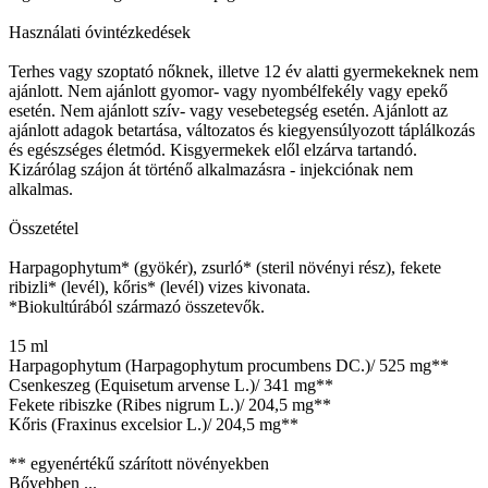
Használati óvintézkedések
Terhes vagy szoptató nőknek, illetve 12 év alatti gyermekeknek nem
ajánlott. Nem ajánlott gyomor- vagy nyombélfekély vagy epekő
esetén. Nem ajánlott szív- vagy vesebetegség esetén. Ajánlott az
ajánlott adagok betartása, változatos és kiegyensúlyozott táplálkozás
és egészséges életmód. Kisgyermekek elől elzárva tartandó.
Kizárólag szájon át történő alkalmazásra - injekciónak nem
alkalmas.
Összetétel
Harpagophytum* (gyökér), zsurló* (steril növényi rész), fekete
ribizli* (levél), kőris* (levél) vizes kivonata.
*Biokultúrából származó összetevők.
15 ml
Harpagophytum (Harpagophytum procumbens DC.)/ 525 mg**
Csenkeszeg (Equisetum arvense L.)/ 341 mg**
Fekete ribiszke (Ribes nigrum L.)/ 204,5 mg**
Kőris (Fraxinus excelsior L.)/ 204,5 mg**
** egyenértékű szárított növényekben
Bővebben ...