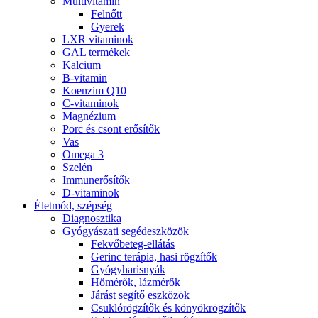
Multivitamin
Felnőtt
Gyerek
LXR vitaminok
GAL termékek
Kalcium
B-vitamin
Koenzim Q10
C-vitaminok
Magnézium
Porc és csont erősítők
Vas
Omega 3
Szelén
Immunerősítők
D-vitaminok
Életmód, szépség
Diagnosztika
Gyógyászati segédeszközök
Fekvőbeteg-ellátás
Gerinc terápia, hasi rögzítők
Gyógyharisnyák
Hőmérők, lázmérők
Járást segítő eszközök
Csuklórögzítők és könyökrögzítők