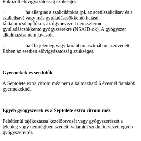
Fokozott elővigyázatosság szükséges:
- ha allergiás a szalicilátokra (pl. az acetilszalicilsav és a
szalicilsav) vagy más gyulladáscsökkentő hatású
fájdalomcsillapítókra, az úgynevezett nem-szteroid
gyulladáscsökkentő gyógyszerekre (NSAID-ok). A gyógyszer
alkalmazása nem javasolt.
- ha Ön jelenleg vagy korábban asztmában szenvedett.
Ebben az esetben elővigyázatosság szükséges.
Gyermekek és serdülők
A Septolete extra citrom-méz nem alkalmazható 6 évesnél fiatalabb
gyermekeknél.
Egyéb gyógyszerek és a Septolete extra citrom-méz
Feltétlenül tájékoztassa kezelőorvosát vagy gyógyszerészét a
jelenleg vagy nemrégiben szedett, valamint szedni tervezett egyéb
gyógyszereiről.