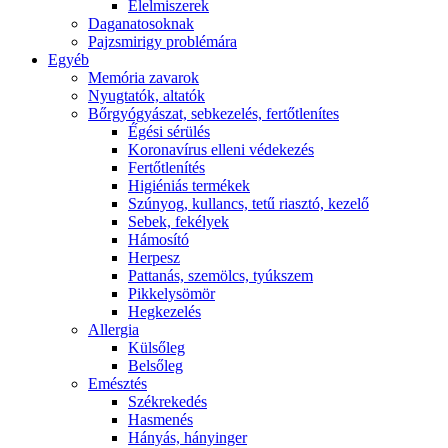
É́lelmiszerek
Daganatosoknak
Pajzsmirigy problémára
Egyéb
Memória zavarok
Nyugtatók, altatók
Bőrgyógyászat, sebkezelés, fertőtlenítes
É́gési sérülés
Koronavírus elleni védekezés
Fertőtlenítés
Higiéniás termékek
Szúnyog, kullancs, tetű riasztó, kezelő
Sebek, fekélyek
Hámosító
Herpesz
Pattanás, szemölcs, tyúkszem
Pikkelysömör
Hegkezelés
Allergia
Külsőleg
Belsőleg
Emésztés
Székrekedés
Hasmenés
Hányás, hányinger