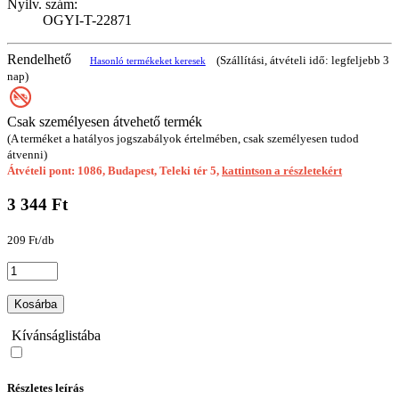
Nyilv. szám:
OGYI-T-22871
Rendelhető
(Szállítási, átvételi idő: legfeljebb 3
Hasonló termékeket keresek
nap)
Csak személyesen átvehető termék
(A terméket a hatályos jogszabályok értelmében, csak személyesen tudod
átvenni)
Átvételi pont: 1086, Budapest, Teleki tér 5,
kattintson a részletekért
3 344 Ft
209 Ft/db
Kosárba
Kívánságlistába
Részletes leírás