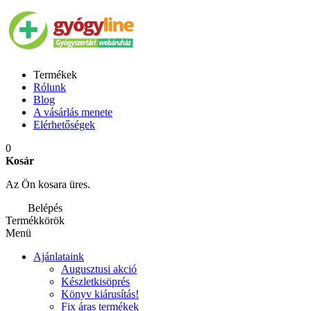
Termékek
Rólunk
Blog
A vásárlás menete
Elérhetőségek
0
Kosár
Az Ön kosara üres.
Belépés
Termékkörök
Menü
Ajánlataink
Augusztusi akció
Készletkisöprés
Könyv kiárusítás!
Fix áras termékek