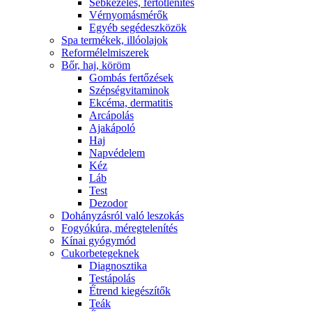
Sebkezelés, fertőtlenítés
Vérnyomásmérők
Egyéb segédeszközök
Spa termékek, illóolajok
Reformélelmiszerek
Bőr, haj, köröm
Gombás fertőzések
Szépségvitaminok
Ekcéma, dermatitis
Arcápolás
Ajakápoló
Haj
Napvédelem
Kéz
Láb
Test
Dezodor
Dohányzásról való leszokás
Fogyókúra, méregtelenítés
Kínai gyógymód
Cukorbetegeknek
Diagnosztika
Testápolás
É́trend kiegészítők
Teák