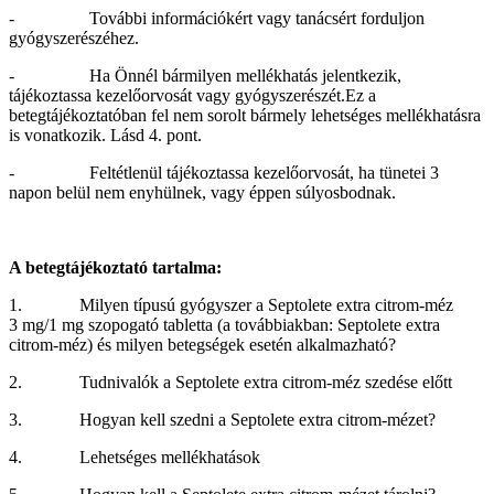
- További információkért vagy tanácsért forduljon
gyógyszerészéhez.
- Ha Önnél bármilyen mellékhatás jelentkezik,
tájékoztassa kezelőorvosát vagy gyógyszerészét.Ez a
betegtájékoztatóban fel nem sorolt bármely lehetséges mellékhatásra
is vonatkozik. Lásd 4. pont.
- Feltétlenül tájékoztassa kezelőorvosát, ha tünetei 3
napon belül nem enyhülnek, vagy éppen súlyosbodnak.
A betegtájékoztató tartalma:
1. Milyen típusú gyógyszer a Septolete extra citrom-méz
3 mg/1 mg szopogató tabletta (a továbbiakban: Septolete extra
citrom-méz) és milyen betegségek esetén alkalmazható?
2. Tudnivalók a Septolete extra citrom-méz szedése előtt
3. Hogyan kell szedni a Septolete extra citrom-mézet?
4. Lehetséges mellékhatások