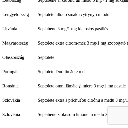
Lettország
Septabene ar citronu un medu 3 mg / 1 mg sūkājam
Lengyelország
Septolete ultra o smaku cytryny i miodu
Litvánia
Septabene 3 mg/1 mg kietosios pastilės
Magyarország
Septolete extra citrom-méz 3 mg/1 mg szopogató t
Olaszország
Septolete
Portugália
Septolete Duo limão e mel
Románia
Septolete omni lămâie şi miere 3 mg/1 mg pastile
Szlovákia
Septolete extra s príchuťou citrónu a medu 3 mg/1
Szlovénia
Septabene z okusom limone in medu 3 mg / 1 mg p