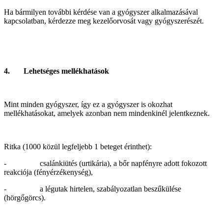
Ha bármilyen további kérdése van a gyógyszer alkalmazásával
kapcsolatban, kérdezze meg kezelőorvosát vagy gyógyszerészét.
4. Lehetséges mellékhatások
Mint minden gyógyszer, így ez a gyógyszer is okozhat
mellékhatásokat, amelyek azonban nem mindenkinél jelentkeznek.
Ritka (1000 közül legfeljebb 1 beteget érinthet):
- csalánkiütés (urtikária), a bőr napfényre adott fokozott
reakciója (fényérzékenység),
- a légutak hirtelen, szabályozatlan beszűkülése
(hörgőgörcs).