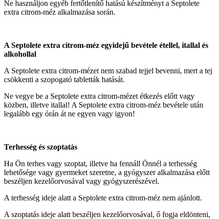
Ne használjon egyéb fertőtlenítő hatású készítményt a Septolete
extra citrom-méz alkalmazása során.
A Septolete extra citrom-méz egyidejű bevétele étellel, itallal és
alkohollal
A Septolete extra citrom-mézet nem szabad tejjel bevenni, mert a tej
csökkenti a szopogató tabletták hatását.
Ne vegye be a Septolete extra citrom-mézet étkezés előtt vagy
közben, illetve itallal! A Septolete extra citrom-méz bevétele után
legalább egy órán át ne egyen vagy igyon!
Terhesség és szoptatás
Ha Ön terhes vagy szoptat, illetve ha fennáll Önnél a terhesség
lehetősége vagy gyermeket szeretne, a gyógyszer alkalmazása előtt
beszéljen kezelőorvosával vagy gyógyszerészével.
A terhesség ideje alatt a Septolete extra citrom-méz nem ajánlott.
A szoptatás ideje alatt beszéljen kezelőorvosával, ő fogja eldönteni,