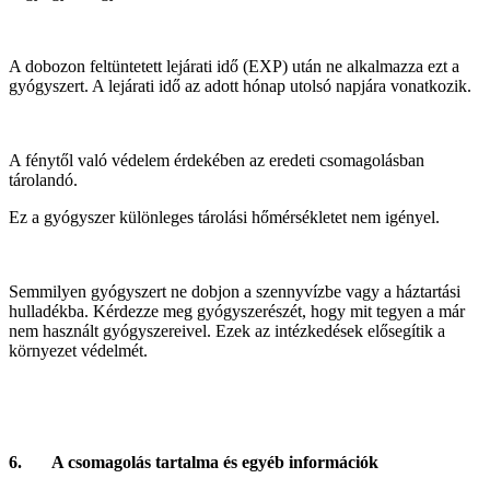
A dobozon feltüntetett lejárati idő (EXP) után ne alkalmazza ezt a
gyógyszert. A lejárati idő az adott hónap utolsó napjára vonatkozik.
A fénytől való védelem érdekében az eredeti csomagolásban
tárolandó.
Ez a gyógyszer különleges tárolási hőmérsékletet nem igényel.
Semmilyen gyógyszert ne dobjon a szennyvízbe vagy a háztartási
hulladékba. Kérdezze meg gyógyszerészét, hogy mit tegyen a már
nem használt gyógyszereivel. Ezek az intézkedések elősegítik a
környezet védelmét.
6. A csomagolás tartalma és egyéb információk