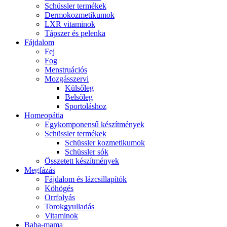
Schüssler termékek
Dermokozmetikumok
LXR vitaminok
Tápszer és pelenka
Fájdalom
Fej
Fog
Menstruációs
Mozgásszervi
Külsőleg
Belsőleg
Sportoláshoz
Homeopátia
Egykomponensű készítmények
Schüssler termékek
Schüssler kozmetikumok
Schüssler sók
Összetett készítmények
Megfázás
Fájdalom és lázcsillapítók
Köhögés
Orrfolyás
Torokgyulladás
Vitaminok
Baba-mama