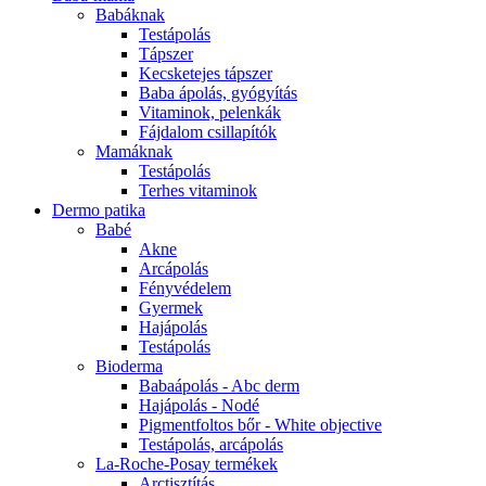
Babáknak
Testápolás
Tápszer
Kecsketejes tápszer
Baba ápolás, gyógyítás
Vitaminok, pelenkák
Fájdalom csillapítók
Mamáknak
Testápolás
Terhes vitaminok
Dermo patika
Babé
Akne
Arcápolás
Fényvédelem
Gyermek
Hajápolás
Testápolás
Bioderma
Babaápolás - Abc derm
Hajápolás - Nodé
Pigmentfoltos bőr - White objective
Testápolás, arcápolás
La-Roche-Posay termékek
Arctisztítás