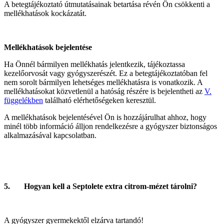
A betegtájékoztató útmutatásainak betartása révén Ön csökkenti a
mellékhatások kockázatát.
Mellékhatások bejelentése
Ha Önnél bármilyen mellékhatás jelentkezik, tájékoztassa
kezelőorvosát vagy gyógyszerészét. Ez a betegtájékoztatóban fel
nem sorolt bármilyen lehetséges mellékhatásra is vonatkozik. A
mellékhatásokat közvetlenül a hatóság részére is bejelentheti az
V.
függelékben
található elérhetőségeken keresztül.
A mellékhatások bejelentésével Ön is hozzájárulhat ahhoz, hogy
minél több információ álljon rendelkezésre a gyógyszer biztonságos
alkalmazásával kapcsolatban.
5. Hogyan kell a Septolete extra citrom-mézet tárolni?
A gyógyszer gyermekektől elzárva tartandó!