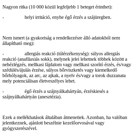
Nagyon ritka (10 000 közül legfeljebb 1 beteget érinthet):
- helyi irritáció, enyhe égő érzés a szájüregben.
Nem ismert (a gyakoriság a rendelkezésre álló adatokból nem
állapítható meg):
- allergiás reakció (túlérzékenység): súlyos allergiás
reakció (anafilaxiás sokk), melynek jelei lehetnek többek között a
nehézlégzés, mellkasi fájdalom vagy mellkasi szorító érzés, és/vagy
szédülés/ájulás érzése, súlyos bőrviszketés vagy kiemelkedő
bőrhólyagok, az arc, az ajkak, a nyelv és/vagy a torok duzzanata
mely potenciálisan életveszélyes lehet.
- égő érzés a szájnyálkahártyán, érzéskiesés a
szájnyálkahártyán (anesztézia).
Ezek a mellékhatások általában átmenetiek. Azonban, ha valóban
jelentkeznek, ajánlott beszélnie kezelőorvosával vagy
gyógyszerészével.