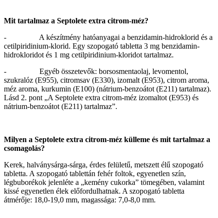
Mit tartalmaz a Septolete extra citrom-méz?
- A készítmény hatóanyagai a benzidamin-hidroklorid és a
cetilpiridinium-klorid. Egy szopogató tabletta 3 mg benzidamin-
hidrokloridot és 1 mg cetilpiridinium-kloridot tartalmaz.
- Egyéb összetevők: borsosmentaolaj, levomentol,
szukralóz (E955), citromsav (E330), izomalt (E953), citrom aroma,
méz aroma, kurkumin (E100) (nátrium-benzoátot (E211) tartalmaz).
Lásd 2. pont „A Septolete extra citrom-méz izomaltot (E953) és
nátrium-benzoátot (E211) tartalmaz”.
Milyen a Septolete extra citrom-méz külleme és mit tartalmaz a
csomagolás?
Kerek, halványsárga-sárga, érdes felületű, metszett élű szopogató
tabletta. A szopogató tablettán fehér foltok, egyenetlen szín,
légbuborékok jelenléte a „kemény cukorka” tömegében, valamint
kissé egyenetlen élek előfordulhatnak. A szopogató tabletta
átmérője: 18,0-19,0 mm, magassága: 7,0‑8,0 mm.