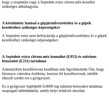
hogy a szoptatást vagy a Septolete extra citrom-méz-kezelést
szükséges abbahagynia.
A készítmény hatásai a gépjárművezetéshez és a gépek
kezeléséhez szükséges képességekre
A Septolete extra nem befolyásolja a gépjárművezetéshez és a gépek
kezeléséhez szükséges képességeket.
A Septolete extra citrom-méz izomaltot (E953) és nátrium-
benzoátot (E211) tartalmaz
Amennyiben kezelőorvosa korábban már figyelmeztette Önt, hogy
bizonyos cukrokra érzékeny, keresse fel kezelőorvosát, mielőtt
elkezdi szedni ezt a gyógyszert.
Ez a gyógyszer legfeljebb 0,0009 mg nátrium-benzoátot tartalmaz
szopogató tablettánként, amely helyi irritációt okozhat.