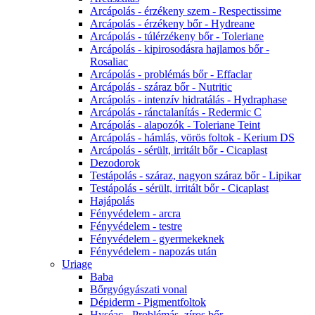
Arcápolás - érzékeny szem - Respectissime
Arcápolás - érzékeny bőr - Hydreane
Arcápolás - túlérzékeny bőr - Toleriane
Arcápolás - kipirosodásra hajlamos bőr -
Rosaliac
Arcápolás - problémás bőr - Effaclar
Arcápolás - száraz bőr - Nutritic
Arcápolás - intenzív hidratálás - Hydraphase
Arcápolás - ránctalanítás - Redermic C
Arcápolás - alapozók - Toleriane Teint
Arcápolás - hámlás, vörös foltok - Kerium DS
Arcápolás - sérült, irritált bőr - Cicaplast
Dezodorok
Testápolás - száraz, nagyon száraz bőr - Lipikar
Testápolás - sérült, irritált bőr - Cicaplast
Hajápolás
Fényvédelem - arcra
Fényvédelem - testre
Fényvédelem - gyermekeknek
Fényvédelem - napozás után
Uriage
Baba
Bőrgyógyászati vonal
Dépiderm - Pigmentfoltok
Hyséac - Problémás, zíros bőr