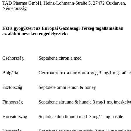
TAD Pharma GmbH, Heinz-Lohmann-Straße 5, 27472 Cuxhaven,
Németország
Ezt a gyógyszert az Európai Gazdasági Térség tagállamaiban
az alábbi neveken engedélyezték:
Csehország
Septabene citron a med
Bulgária
Септолете тотал лимон и мед 3 mg/1 mg табле
Észtország
Septolete omni lemon & honey
Finnország
Septabene sitruuna & hunaja 3 mg/1 mg imeskelyta
Horvátország
Septolete duo limun i med 3 mg/ 1 mg pastile