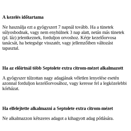
A kezelés időtartama
Ne használja ezt a gyógyszert 7 napnál tovább. Ha a tünetek
súlyosbodnak, vagy nem enyhülnek 3 nap alatt, netán más tünetek
(pl. láz) jelentkeznek, forduljon orvoshoz. Kérje kezelőorvosa
tanácsát, ha betegsége visszatér, vagy jellemzőiben változást
tapasztal.
Ha az előírtnál több Septolete extra citrom-mézet alkalmazott
A gyógyszer túlzottan nagy adagjának véletlen lenyelése esetén
azonnal forduljon kezelőorvosához, vagy keresse fel a legközelebbi
kórházat.
Ha elfelejtette alkalmazni a Septolete extra citrom-mézet
Ne alkalmazzon kétszeres adagot a kihagyott adag pótlására.