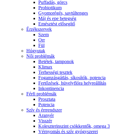
Puffadás, görcs
Probiotikum
Gyomorégés, savtúltenges
Máj és epe betegség
Emésztést elősegítő
Érzékszervek
Szem
Orr
Fül
Húgyutak
Női problémák
Betétek, tamponok
Klimax
Terhességi tesztek
Fogamzásgátlás, síkosítók, potencia
Fertőzések, hüvelyflóra helyreállítás
Inkontinencia
Férfi problémák
Prosztata
Potencia
Szív és érrrendszer
Aranyér
Visszér
Koleszterinszint csökkentők, omega 3
Vérnyomás és szív gyógyszerei