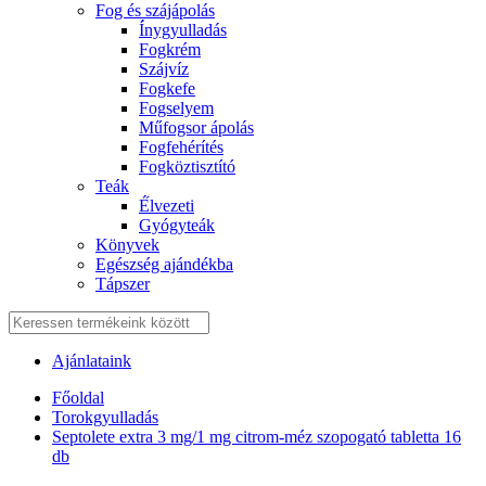
Fog és szájápolás
Í́nygyulladás
Fogkrém
Szájvíz
Fogkefe
Fogselyem
Műfogsor ápolás
Fogfehérítés
Fogköztisztító
Teák
É́lvezeti
Gyógyteák
Könyvek
Egészség ajándékba
Tápszer
Ajánlataink
Főoldal
Torokgyulladás
Septolete extra 3 mg/1 mg citrom-méz szopogató tabletta 16
db