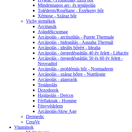
Mindennapos arc- és testápolás
Toléderm/Roséliane - Érzékeny bőr
Xémose - Száraz bőr
Vichy termékek
Arcmaszk
Ajándékcsomag
Arcápolás - arctisztítás - Purete Thermale
Arcápolás - hidratálás - Aqualia Thermál
Arcápolás - ideális bőrért - Idealia
Arcápolás - öregedésgátlás 40 év felett - Liftactiv
Arcápolás - öregedésgátlás 50 és 60 év felett -
Neovadiol
Arcápolás - problémás bőr - Normaderm
Arcápolás - száraz bőrre - Nutrilogie
Arcápolás - alapozók
Testápolás
Dezodorok
Hajápolás - Dercos
Férfiaknak - Homme
Fényvédelem
Arcápolás-Slow Age
Dermedic
CeraVe
Vitaminok