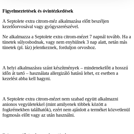
Figyelmeztetések és óvintézkedések
A Septolete extra citrom-méz alkalmazása előtt beszéljen
kezelőorvosával vagy gyógyszerészével.
Ne alkalmazza a Septolete extra citrom-mézet 7 napnál tovább. Ha a
tünetek súlyosbodnak, vagy nem enyhülnek 3 nap alatt, netán más
tünetek (pl. láz) jelentkeznek, forduljon orvoshoz.
A helyi alkalmazásra szánt készítmények – mindenekelőtt a hosszú
időn át tartó – használata allergizáló hatású lehet, ez esetben a
kezelést abba kell hagyni.
A Septolete extra citrom-mézet nem szabad együtt alkalmazni
anionos vegyületekkel (mint amilyenek többek között a
fogkrémekben találhatók), ezért nem ajánlott a terméket közvetlenül
fogmosás előtt vagy az után használni.