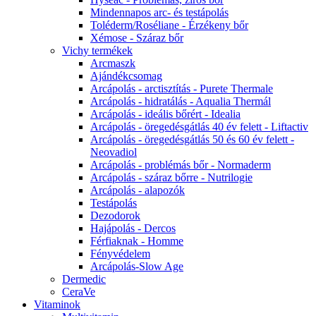
Mindennapos arc- és testápolás
Toléderm/Roséliane - Érzékeny bőr
Xémose - Száraz bőr
Vichy termékek
Arcmaszk
Ajándékcsomag
Arcápolás - arctisztítás - Purete Thermale
Arcápolás - hidratálás - Aqualia Thermál
Arcápolás - ideális bőrért - Idealia
Arcápolás - öregedésgátlás 40 év felett - Liftactiv
Arcápolás - öregedésgátlás 50 és 60 év felett -
Neovadiol
Arcápolás - problémás bőr - Normaderm
Arcápolás - száraz bőrre - Nutrilogie
Arcápolás - alapozók
Testápolás
Dezodorok
Hajápolás - Dercos
Férfiaknak - Homme
Fényvédelem
Arcápolás-Slow Age
Dermedic
CeraVe
Vitaminok