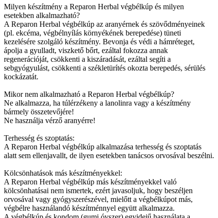
Milyen készítmény a Reparon Herbal végbélkúp és milyen
esetekben alkalmazható?
A Reparon Herbal végbélkúp az aranyérnek és szövődményeinek
(pl. ekcéma, végbélnyílás környékének berepedése) tüneti
kezelésére szolgáló készítmény. Bevonja és védi a hámréteget,
ápolja a gyulladt, viszkető bőrt, ezáltal fokozza annak
regenerációját, csökkenti a kiszáradását, ezáltal segíti a
sebgyógyulást, csökkenti a székletürítés okozta berepedés, sérülés
kockázatát.
Mikor nem alkalmazható a Reparon Herbal végbélkúp?
Ne alkalmazza, ha túlérzékeny a lanolinra vagy a készítmény
bármely összetevőjére!
Ne használja vérző aranyérre!
Terhesség és szoptatás:
A Reparon Herbal végbélkúp alkalmazása terhesség és szoptatás
alatt sem ellenjavallt, de ilyen esetekben tanácsos orvosával beszélni.
Kölcsönhatások más készítményekkel:
A Reparon Herbal végbélkúp más készítményekkel való
kölcsönhatásai nem ismertek, ezért javasoljuk, hogy beszéljen
orvosával vagy gyógyszerészével, mielőtt a végbélkúpot más,
végbélre használandó készítménnyel együtt alkalmazza.
A végbélkúp és kondom (gumi óvszer) egyidejű használata a