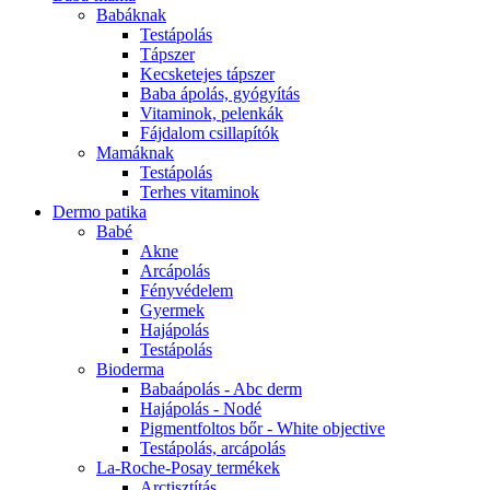
Babáknak
Testápolás
Tápszer
Kecsketejes tápszer
Baba ápolás, gyógyítás
Vitaminok, pelenkák
Fájdalom csillapítók
Mamáknak
Testápolás
Terhes vitaminok
Dermo patika
Babé
Akne
Arcápolás
Fényvédelem
Gyermek
Hajápolás
Testápolás
Bioderma
Babaápolás - Abc derm
Hajápolás - Nodé
Pigmentfoltos bőr - White objective
Testápolás, arcápolás
La-Roche-Posay termékek
Arctisztítás