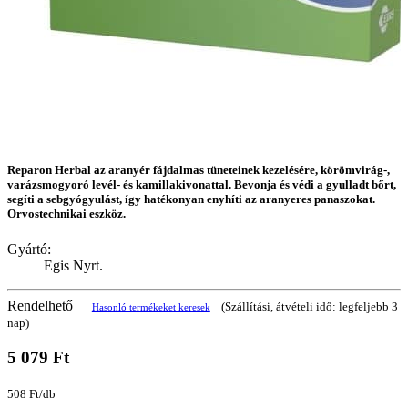
Reparon Herbal az aranyér fájdalmas tüneteinek kezelésére, körömvirág-,
varázsmogyoró levél- és kamillakivonattal. Bevonja és védi a gyulladt bőrt,
segíti a sebgyógyulást, így hatékonyan enyhíti az aranyeres panaszokat.
Orvostechnikai eszköz.
Gyártó:
Egis Nyrt.
Rendelhető
(Szállítási, átvételi idő: legfeljebb 3
Hasonló termékeket keresek
nap)
5 079 Ft
508 Ft/db