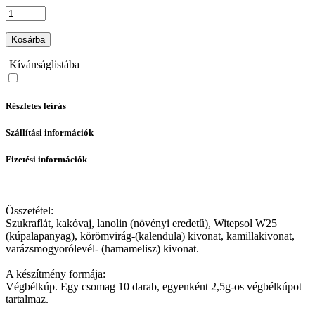
Kosárba
Kívánságlistába
Részletes leírás
Szállítási információk
Fizetési információk
Összetétel:
Szukraflát, kakóvaj, lanolin (növényi eredetű), Witepsol W25
(kúpalapanyag), körömvirág-(kalendula) kivonat, kamillakivonat,
varázsmogyorólevél- (hamamelisz) kivonat.
A készítmény formája:
Végbélkúp. Egy csomag 10 darab, egyenként 2,5g-os végbélkúpot
tartalmaz.