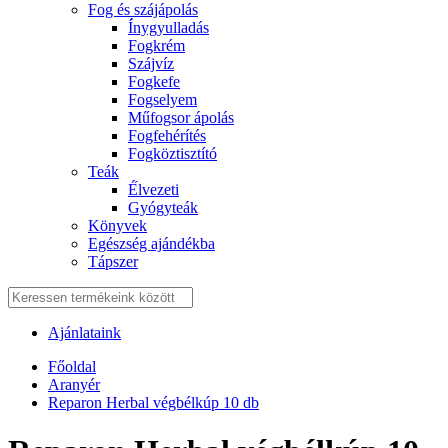
Fog és szájápolás
Í́nygyulladás
Fogkrém
Szájvíz
Fogkefe
Fogselyem
Műfogsor ápolás
Fogfehérítés
Fogköztisztító
Teák
É́lvezeti
Gyógyteák
Könyvek
Egészség ajándékba
Tápszer
Ajánlataink
Főoldal
Aranyér
Reparon Herbal végbélkúp 10 db