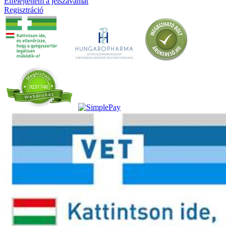
Elfelejtettem a jelszavamat
Regisztráció