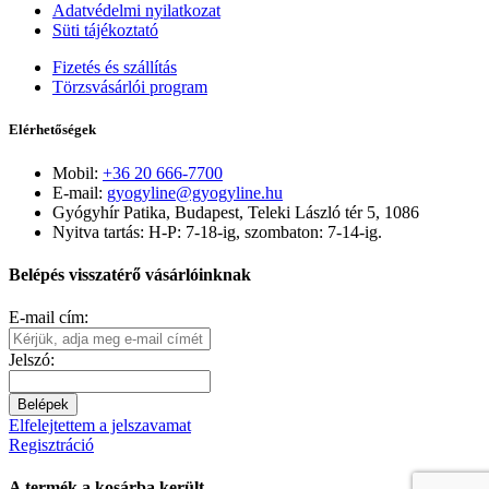
Adatvédelmi nyilatkozat
Süti tájékoztató
Fizetés és szállítás
Törzsvásárlói program
Elérhetőségek
Mobil:
+36 20 666-7700
E-mail:
gyogyline@gyogyline.hu
Gyógyhír Patika, Budapest, Teleki László tér 5, 1086
Nyitva tartás: H-P: 7-18-ig, szombaton: 7-14-ig.
Belépés visszatérő vásárlóinknak
E-mail cím:
Jelszó:
Belépek
Elfelejtettem a jelszavamat
Regisztráció
A termék a kosárba került