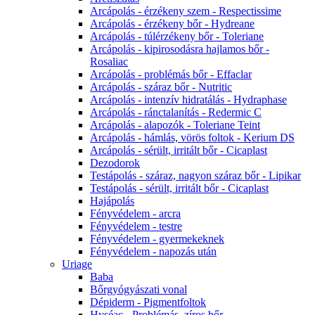
Arcápolás - érzékeny szem - Respectissime
Arcápolás - érzékeny bőr - Hydreane
Arcápolás - túlérzékeny bőr - Toleriane
Arcápolás - kipirosodásra hajlamos bőr -
Rosaliac
Arcápolás - problémás bőr - Effaclar
Arcápolás - száraz bőr - Nutritic
Arcápolás - intenzív hidratálás - Hydraphase
Arcápolás - ránctalanítás - Redermic C
Arcápolás - alapozók - Toleriane Teint
Arcápolás - hámlás, vörös foltok - Kerium DS
Arcápolás - sérült, irritált bőr - Cicaplast
Dezodorok
Testápolás - száraz, nagyon száraz bőr - Lipikar
Testápolás - sérült, irritált bőr - Cicaplast
Hajápolás
Fényvédelem - arcra
Fényvédelem - testre
Fényvédelem - gyermekeknek
Fényvédelem - napozás után
Uriage
Baba
Bőrgyógyászati vonal
Dépiderm - Pigmentfoltok
Hyséac - Problémás, zíros bőr