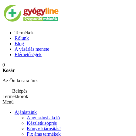
Termékek
Rólunk
Blog
A vásárlás menete
Elérhetőségek
0
Kosár
Az Ön kosara üres.
Belépés
Termékkörök
Menü
Ajánlataink
Augusztusi akció
Készletkisöprés
Könyv kiárusítás!
Fix áras termékek