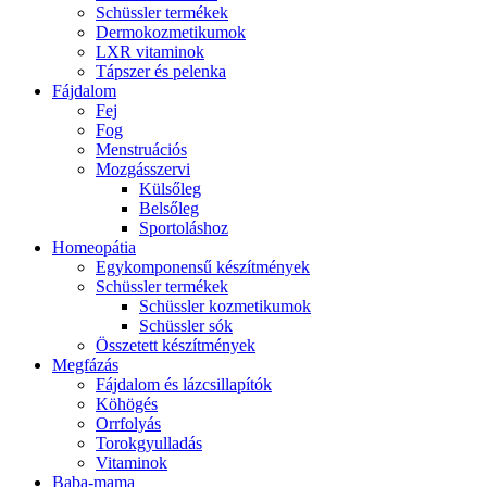
Schüssler termékek
Dermokozmetikumok
LXR vitaminok
Tápszer és pelenka
Fájdalom
Fej
Fog
Menstruációs
Mozgásszervi
Külsőleg
Belsőleg
Sportoláshoz
Homeopátia
Egykomponensű készítmények
Schüssler termékek
Schüssler kozmetikumok
Schüssler sók
Összetett készítmények
Megfázás
Fájdalom és lázcsillapítók
Köhögés
Orrfolyás
Torokgyulladás
Vitaminok
Baba-mama