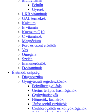
Multivitamin
Felnőtt
Gyerek
LXR vitaminok
GAL termékek
Kalcium
B-vitamin
Koenzim Q10
C-vitaminok
Magnézium
Porc és csont erősítők
Vas
Omega 3
Szelén
Immunerősítők
D-vitaminok
Életmód, szépség
Diagnosztika
Gyógyászati segédeszközök
Fekvőbeteg-ellátás
Gerinc terápia, hasi rögzítők
Gyógyharisnyák
Hőmérők, lázmérők
Járást segítő eszközök
Csuklórögzítők és könyökrögzítők