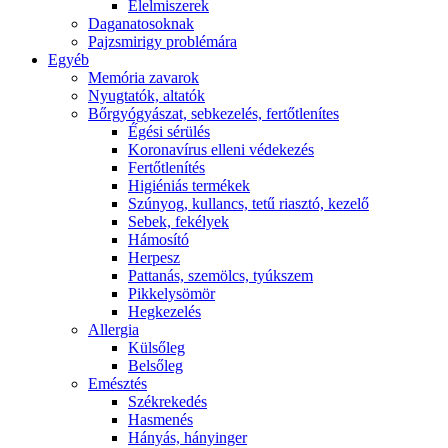
É́lelmiszerek
Daganatosoknak
Pajzsmirigy problémára
Egyéb
Memória zavarok
Nyugtatók, altatók
Bőrgyógyászat, sebkezelés, fertőtlenítes
É́gési sérülés
Koronavírus elleni védekezés
Fertőtlenítés
Higiéniás termékek
Szúnyog, kullancs, tetű riasztó, kezelő
Sebek, fekélyek
Hámosító
Herpesz
Pattanás, szemölcs, tyúkszem
Pikkelysömör
Hegkezelés
Allergia
Külsőleg
Belsőleg
Emésztés
Székrekedés
Hasmenés
Hányás, hányinger