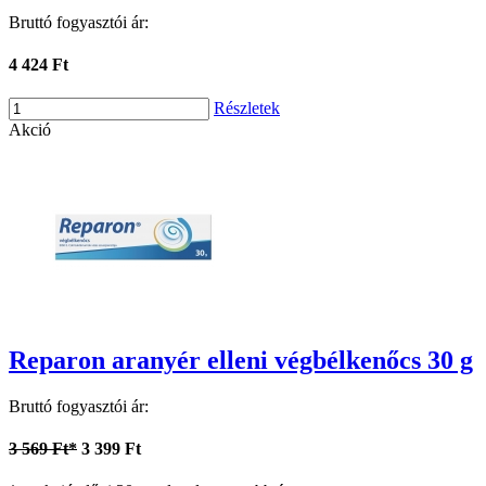
Bruttó fogyasztói ár:
4 424 Ft
Részletek
Akció
Reparon aranyér elleni végbélkenőcs 30 g
Bruttó fogyasztói ár:
3 569 Ft*
3 399 Ft