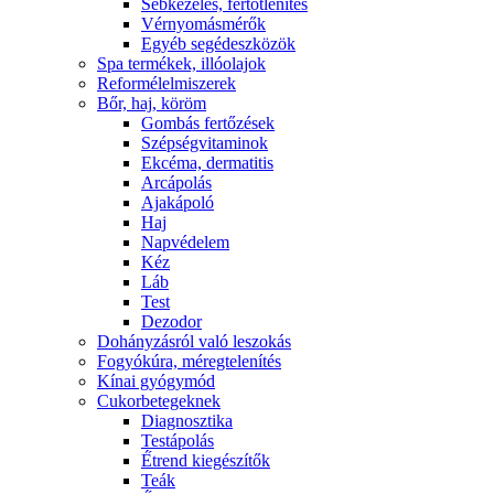
Sebkezelés, fertőtlenítés
Vérnyomásmérők
Egyéb segédeszközök
Spa termékek, illóolajok
Reformélelmiszerek
Bőr, haj, köröm
Gombás fertőzések
Szépségvitaminok
Ekcéma, dermatitis
Arcápolás
Ajakápoló
Haj
Napvédelem
Kéz
Láb
Test
Dezodor
Dohányzásról való leszokás
Fogyókúra, méregtelenítés
Kínai gyógymód
Cukorbetegeknek
Diagnosztika
Testápolás
É́trend kiegészítők
Teák