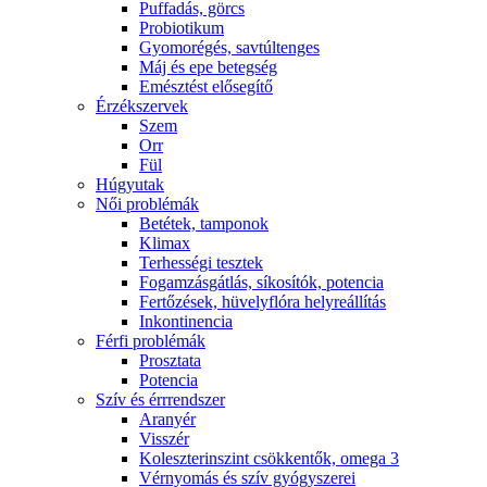
Puffadás, görcs
Probiotikum
Gyomorégés, savtúltenges
Máj és epe betegség
Emésztést elősegítő
Érzékszervek
Szem
Orr
Fül
Húgyutak
Női problémák
Betétek, tamponok
Klimax
Terhességi tesztek
Fogamzásgátlás, síkosítók, potencia
Fertőzések, hüvelyflóra helyreállítás
Inkontinencia
Férfi problémák
Prosztata
Potencia
Szív és érrrendszer
Aranyér
Visszér
Koleszterinszint csökkentők, omega 3
Vérnyomás és szív gyógyszerei