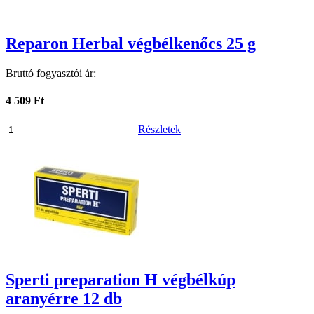
Reparon Herbal végbélkenőcs 25 g
Bruttó fogyasztói ár:
4 509 Ft
Részletek
Sperti preparation H végbélkúp
aranyérre 12 db