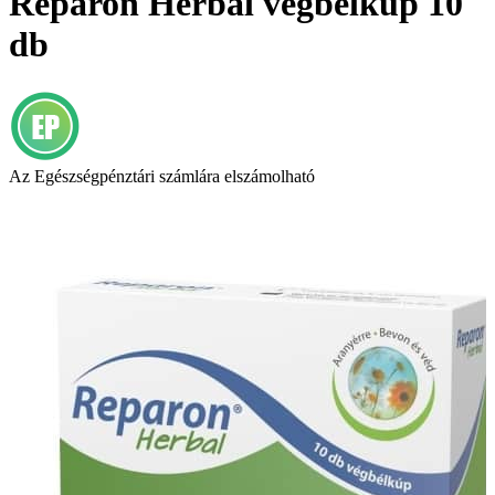
Reparon Herbal végbélkúp 10
db
Az Egészségpénztári számlára elszámolható