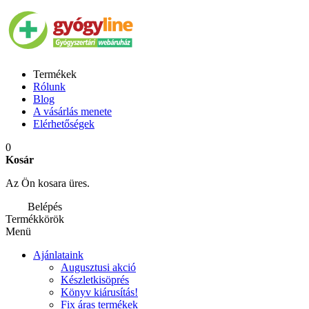
Termékek
Rólunk
Blog
A vásárlás menete
Elérhetőségek
0
Kosár
Az Ön kosara üres.
Belépés
Termékkörök
Menü
Ajánlataink
Augusztusi akció
Készletkisöprés
Könyv kiárusítás!
Fix áras termékek