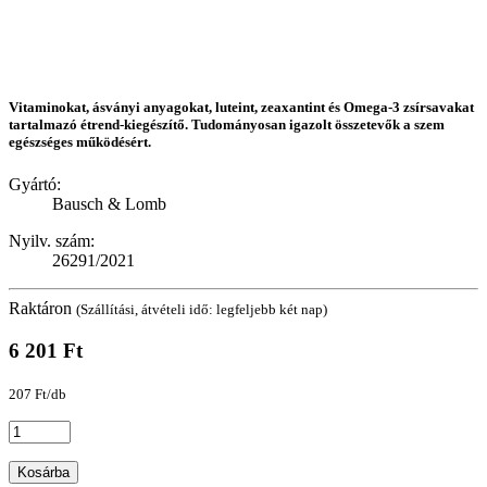
Vitaminokat, ásványi anyagokat, luteint, zeaxantint és Omega-3 zsírsavakat
tartalmazó étrend-kiegészítő. Tudományosan igazolt összetevők a szem
egészséges működésért.
Gyártó:
Bausch & Lomb
Nyilv. szám:
26291/2021
Raktáron
(Szállítási, átvételi idő: legfeljebb két nap)
6 201 Ft
207 Ft/db
Kosárba