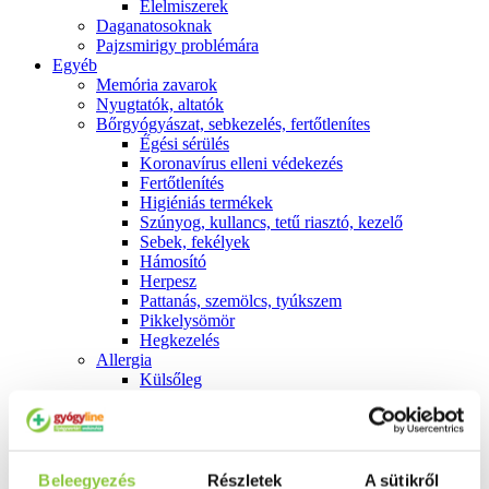
É́lelmiszerek
Daganatosoknak
Pajzsmirigy problémára
Egyéb
Memória zavarok
Nyugtatók, altatók
Bőrgyógyászat, sebkezelés, fertőtlenítes
É́gési sérülés
Koronavírus elleni védekezés
Fertőtlenítés
Higiéniás termékek
Szúnyog, kullancs, tetű riasztó, kezelő
Sebek, fekélyek
Hámosító
Herpesz
Pattanás, szemölcs, tyúkszem
Pikkelysömör
Hegkezelés
Allergia
Külsőleg
Belsőleg
Emésztés
Székrekedés
Hasmenés
Hányás, hányinger
Beleegyezés
Részletek
A sütikről