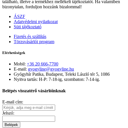
található, illetve a termékhez mellékelt tájékoztatót. Ha valamiben
bizonytalan, forduljon hozzánk bizalommal!
ÁSZF
Adatvédelmi nyilatkozat
Süti tájékoztató
Fizetés és szállítás
Törzsvásárlói program
Elérhetőségek
Mobil:
+36 20 666-7700
E-mail:
gyogyline@gyogyline.hu
Gyógyhír Patika, Budapest, Teleki László tér 5, 1086
Nyitva tartás: H-P: 7-18-ig, szombaton: 7-14-ig.
Belépés visszatérő vásárlóinknak
E-mail cím:
Jelszó:
Belépek