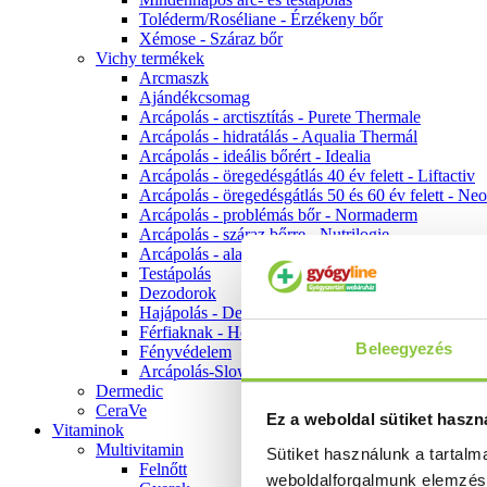
Toléderm/Roséliane - Érzékeny bőr
Xémose - Száraz bőr
Vichy termékek
Arcmaszk
Ajándékcsomag
Arcápolás - arctisztítás - Purete Thermale
Arcápolás - hidratálás - Aqualia Thermál
Arcápolás - ideális bőrért - Idealia
Arcápolás - öregedésgátlás 40 év felett - Liftactiv
Arcápolás - öregedésgátlás 50 és 60 év felett - Ne
Arcápolás - problémás bőr - Normaderm
Arcápolás - száraz bőrre - Nutrilogie
Arcápolás - alapozók
Testápolás
Dezodorok
Hajápolás - Dercos
Férfiaknak - Homme
Beleegyezés
Fényvédelem
Arcápolás-Slow Age
Dermedic
CeraVe
Ez a weboldal sütiket haszn
Vitaminok
Multivitamin
Sütiket használunk a tartal
Felnőtt
weboldalforgalmunk elemzé