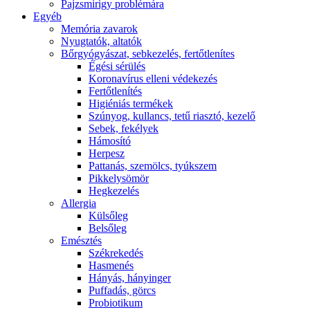
Pajzsmirigy problémára
Egyéb
Memória zavarok
Nyugtatók, altatók
Bőrgyógyászat, sebkezelés, fertőtlenítes
É́gési sérülés
Koronavírus elleni védekezés
Fertőtlenítés
Higiéniás termékek
Szúnyog, kullancs, tetű riasztó, kezelő
Sebek, fekélyek
Hámosító
Herpesz
Pattanás, szemölcs, tyúkszem
Pikkelysömör
Hegkezelés
Allergia
Külsőleg
Belsőleg
Emésztés
Székrekedés
Hasmenés
Hányás, hányinger
Puffadás, görcs
Probiotikum