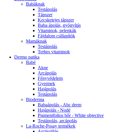
Babáknak
Testápolás
Tápszer
Kecsketejes tápszer
Baba ápolás, gyógyítás
Vitaminok, pelenkák
Fájdalom csillapítók
Mamáknak
Testápolás
Terhes vitaminok
Dermo patika
Babé
Akne
Arcápolás
Fényvédelem
Gyermek
Hajápolás
Testápolás
Bioderma
Babaápolás - Abc derm
Hajápolás - Nodé
Pigmentfoltos bőr - White objective
Testápolás, arcápolás
La-Roche-Posay termékek
Arctisztítás