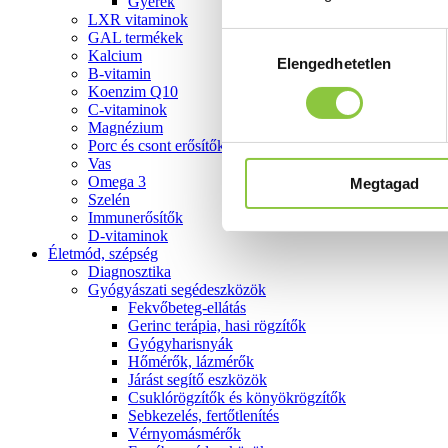
Gyerek
LXR vitaminok
GAL termékek
Hozzájárulás
Kalcium
Elengedhetetlen
kiválasztása
B-vitamin
Koenzim Q10
C-vitaminok
Magnézium
Porc és csont erősítők
Vas
Omega 3
Megtagad
Szelén
Immunerősítők
D-vitaminok
Életmód, szépség
Diagnosztika
Gyógyászati segédeszközök
Fekvőbeteg-ellátás
Gerinc terápia, hasi rögzítők
Gyógyharisnyák
Hőmérők, lázmérők
Járást segítő eszközök
Csuklórögzítők és könyökrögzítők
Sebkezelés, fertőtlenítés
Vérnyomásmérők