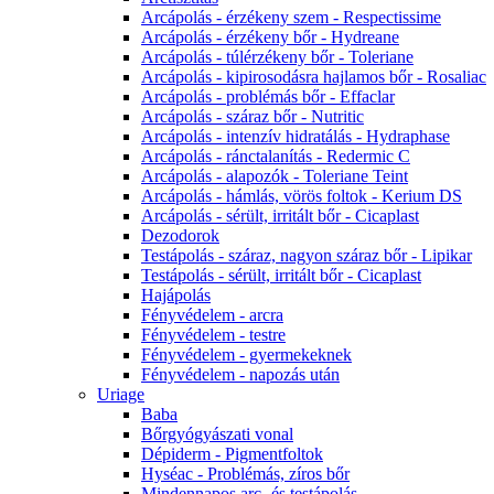
Arcápolás - érzékeny szem - Respectissime
Arcápolás - érzékeny bőr - Hydreane
Arcápolás - túlérzékeny bőr - Toleriane
Arcápolás - kipirosodásra hajlamos bőr - Rosaliac
Arcápolás - problémás bőr - Effaclar
Arcápolás - száraz bőr - Nutritic
Arcápolás - intenzív hidratálás - Hydraphase
Arcápolás - ránctalanítás - Redermic C
Arcápolás - alapozók - Toleriane Teint
Arcápolás - hámlás, vörös foltok - Kerium DS
Arcápolás - sérült, irritált bőr - Cicaplast
Dezodorok
Testápolás - száraz, nagyon száraz bőr - Lipikar
Testápolás - sérült, irritált bőr - Cicaplast
Hajápolás
Fényvédelem - arcra
Fényvédelem - testre
Fényvédelem - gyermekeknek
Fényvédelem - napozás után
Uriage
Baba
Bőrgyógyászati vonal
Dépiderm - Pigmentfoltok
Hyséac - Problémás, zíros bőr
Mindennapos arc- és testápolás