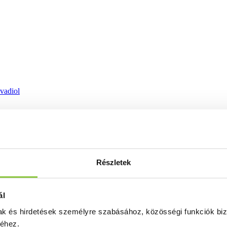
ovadiol
Részletek
ál
mak és hirdetések személyre szabásához, közösségi funkciók biz
séhez.