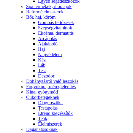
Egyéb segédeszközök
Spa termékek, illóolajok
Reformélelmiszerek
Bőr, haj, köröm
Gombás fertőzések
Szépségvitaminok
Ekcéma, dermatitis
Arcápolás
Ajakápoló
Haj
Napvédelem
Kéz
Láb
Test
Dezodor
Dohányzásról való leszokás
Fogyókúra, méregtelenítés
Kínai gyógymód
Cukorbetegeknek
Diagnosztika
Testápolás
É́trend kiegészítők
Teák
É́lelmiszerek
Daganatosoknak