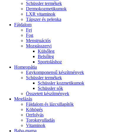
Schüssler termékek
Dermokozmetikumok
LXR vitaminok
Tápszer és pelenka
Fájdalom
Fej
Fog
Menstruációs
Mozgásszervi
Külsőleg
Belsőleg
Sportoláshoz
Homeopátia
Egykomponensű készítmények
Schüssler termékek
Schüssler kozmetikumok
Schüssler sók
Összetett készítmények
Megfázás
Fájdalom és lázcsillapítók
Köhögés
Orrfolyás
Torokgyulladás
Vitaminok
Baba-mama