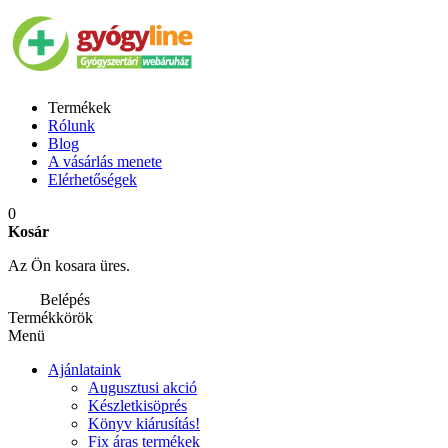
Termékek
Rólunk
Blog
A vásárlás menete
Elérhetőségek
0
Kosár
Az Ön kosara üres.
Belépés
Termékkörök
Menü
Ajánlataink
Augusztusi akció
Készletkisöprés
Könyv kiárusítás!
Fix áras termékek