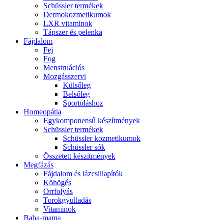
Schüssler termékek
Dermokozmetikumok
LXR vitaminok
Tápszer és pelenka
Fájdalom
Fej
Fog
Menstruációs
Mozgásszervi
Külsőleg
Belsőleg
Sportoláshoz
Homeopátia
Egykomponensű készítmények
Schüssler termékek
Schüssler kozmetikumok
Schüssler sók
Összetett készítmények
Megfázás
Fájdalom és lázcsillapítók
Köhögés
Orrfolyás
Torokgyulladás
Vitaminok
Baba-mama