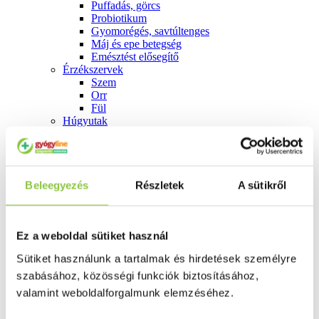
Puffadás, görcs
Probiotikum
Gyomorégés, savtúltenges
Máj és epe betegség
Emésztést elősegítő
Érzékszervek
Szem
Orr
Fül
Húgyutak
Női problémák
Betétek, tamponok
Klimax
Terhességi tesztek
Fogamzásgátlás, síkosítók, potencia
Beleegyezés
Részletek
A sütikről
Fertőzések, hüvelyflóra helyreállítás
Inkontinencia
Férfi problémák
Ez a weboldal sütiket használ
Prosztata
Potencia
Sütiket használunk a tartalmak és hirdetések személyre
Szív és érrrendszer
Aranyér
szabásához, közösségi funkciók biztosításához,
Visszér
valamint weboldalforgalmunk elemzéséhez.
Koleszterinszint csökkentők, omega 3
Vérnyomás és szív gyógyszerei