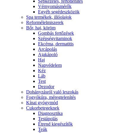
Sebkezelés, fertőtlenítés
Vérnyomásmérők
Egyéb segédeszközök
Spa termékek, illóolajok
Reformélelmiszerek
Bőr, haj, köröm
Gombás fertőzések
Szépségvitaminok
Ekcéma, dermatitis
Arcápolás
Ajakápoló
Haj
Napvédelem
Kéz
Láb
Test
Dezodor
Dohányzásról való leszokás
Fogyókúra, méregtelenítés
Kínai gyógymód
Cukorbetegeknek
Diagnosztika
Testápolás
É́trend kiegészítők
Teák