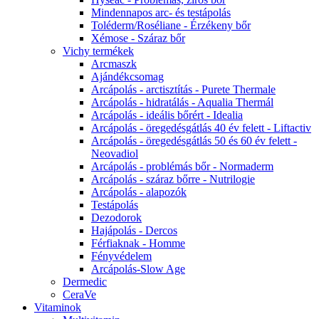
Mindennapos arc- és testápolás
Toléderm/Roséliane - Érzékeny bőr
Xémose - Száraz bőr
Vichy termékek
Arcmaszk
Ajándékcsomag
Arcápolás - arctisztítás - Purete Thermale
Arcápolás - hidratálás - Aqualia Thermál
Arcápolás - ideális bőrért - Idealia
Arcápolás - öregedésgátlás 40 év felett - Liftactiv
Arcápolás - öregedésgátlás 50 és 60 év felett -
Neovadiol
Arcápolás - problémás bőr - Normaderm
Arcápolás - száraz bőrre - Nutrilogie
Arcápolás - alapozók
Testápolás
Dezodorok
Hajápolás - Dercos
Férfiaknak - Homme
Fényvédelem
Arcápolás-Slow Age
Dermedic
CeraVe
Vitaminok