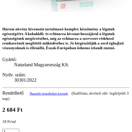
Három növény kivonatát tartalmazó komplex készítmény a légutak
egészségéért. A kakukkfű- és echinacea kivonat hozzájárul a légutak
egészségének megőrzéséhez, míg az echinacea a szervezet védekező
rendszerének megfelelő működéséhez is. Jó kiegészítőjük a zord éghajlati
viszonyoknak is ellenálló, Észak-Európában őshonos izlandi zuzmó.
Gyártó:
Naturland Magyarország Kft.
Nyilv. szám:
30301/2022
Rendelhető
(Szállítási, átvételi idő: legfeljebb 3
Hasonló termékeket keresek
nap)
2 684 Ft
18 Ft/ml