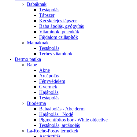
Babáknak
Testápolás
Tápszer
Kecsketejes tápszer
Baba ápolás, gyógyítás
Vitaminok, pelenkák
Fájdalom csillapítók
Mamáknak
Testápolás
Terhes vitaminok
Dermo patika
Babé
Akne
Arcápolás
Fényvédelem
Gyermek
Hajápolás
Testápolás
Bioderma
Babaápolás - Abc derm
Hajápolás - Nodé
Pigmentfoltos bőr - White objective
Testápolás, arcápolás
La-Roche-Posay termékek
Arctisztítás