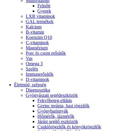
Multivitamin
Felnőtt
Gyerek
LXR vitaminok
GAL termékek
Kalcium
B-vitamin
Koenzim Q10
C-vitaminok
Magnézium
Porc és csont erősítők
Vas
Omega 3
Szelén
Immunerősítők
D-vitaminok
Életmód, szépség
Diagnosztika
Gyógyászati segédeszközök
Fekvőbeteg-ellátás
Gerinc terápia, hasi rögzítők
Gyógyharisnyák
Hőmérők, lázmérők
Járást segítő eszközök
Csuklórögzítők és könyökrögzítők