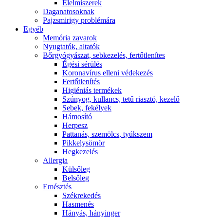
É́lelmiszerek
Daganatosoknak
Pajzsmirigy problémára
Egyéb
Memória zavarok
Nyugtatók, altatók
Bőrgyógyászat, sebkezelés, fertőtlenítes
É́gési sérülés
Koronavírus elleni védekezés
Fertőtlenítés
Higiéniás termékek
Szúnyog, kullancs, tetű riasztó, kezelő
Sebek, fekélyek
Hámosító
Herpesz
Pattanás, szemölcs, tyúkszem
Pikkelysömör
Hegkezelés
Allergia
Külsőleg
Belsőleg
Emésztés
Székrekedés
Hasmenés
Hányás, hányinger