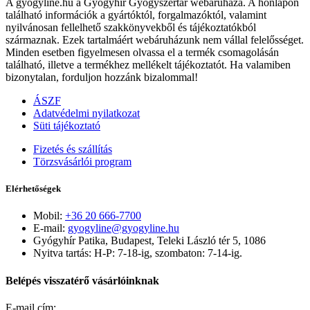
A gyogyline.hu a Gyógyhír Gyógyszertár webáruháza. A honlapon
található információk a gyártóktól, forgalmazóktól, valamint
nyilvánosan fellelhető szakkönyvekből és tájékoztatókból
származnak. Ezek tartalmáért webáruházunk nem vállal felelősséget.
Minden esetben figyelmesen olvassa el a termék csomagolásán
található, illetve a termékhez mellékelt tájékoztatót. Ha valamiben
bizonytalan, forduljon hozzánk bizalommal!
ÁSZF
Adatvédelmi nyilatkozat
Süti tájékoztató
Fizetés és szállítás
Törzsvásárlói program
Elérhetőségek
Mobil:
+36 20 666-7700
E-mail:
gyogyline@gyogyline.hu
Gyógyhír Patika, Budapest, Teleki László tér 5, 1086
Nyitva tartás: H-P: 7-18-ig, szombaton: 7-14-ig.
Belépés visszatérő vásárlóinknak
E-mail cím: