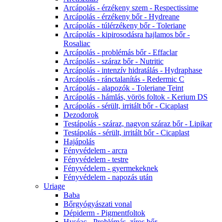
Arcápolás - érzékeny szem - Respectissime
Arcápolás - érzékeny bőr - Hydreane
Arcápolás - túlérzékeny bőr - Toleriane
Arcápolás - kipirosodásra hajlamos bőr -
Rosaliac
Arcápolás - problémás bőr - Effaclar
Arcápolás - száraz bőr - Nutritic
Arcápolás - intenzív hidratálás - Hydraphase
Arcápolás - ránctalanítás - Redermic C
Arcápolás - alapozók - Toleriane Teint
Arcápolás - hámlás, vörös foltok - Kerium DS
Arcápolás - sérült, irritált bőr - Cicaplast
Dezodorok
Testápolás - száraz, nagyon száraz bőr - Lipikar
Testápolás - sérült, irritált bőr - Cicaplast
Hajápolás
Fényvédelem - arcra
Fényvédelem - testre
Fényvédelem - gyermekeknek
Fényvédelem - napozás után
Uriage
Baba
Bőrgyógyászati vonal
Dépiderm - Pigmentfoltok
Hyséac - Problémás, zíros bőr