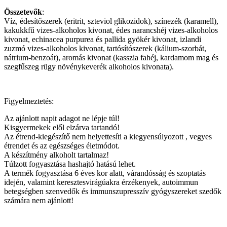
Összetevők
:
Víz, édesítőszerek (eritrit, szteviol glikozidok), színezék (karamell),
kakukkfű vizes-alkoholos kivonat, édes narancshéj vizes-alkoholos
kivonat, echinacea purpurea és pallida gyökér kivonat, izlandi
zuzmó vizes-alkoholos kivonat, tartósítószerek (kálium-szorbát,
nátrium-benzoát), aromás kivonat (kasszia fahéj, kardamom mag és
szegfűszeg rügy növénykeverék alkoholos kivonata).
Figyelmeztetés:
Az ajánlott napit adagot ne lépje túl!
Kisgyermekek elől elzárva tartandó!
Az étrend-kiegészítő nem helyettesíti a kiegyensúlyozott , vegyes
étrendet és az egészséges életmódot.
A készítmény alkoholt tartalmaz!
Túlzott fogyasztása hashajtó hatású lehet.
A termék fogyasztása 6 éves kor alatt, várandósság és szoptatás
idején, valamint keresztesvirágúakra érzékenyek, autoimmun
betegségben szenvedők és immunszupresszív gyógyszereket szedők
számára nem ajánlott!