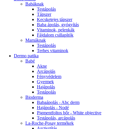
Babáknak
Testápolás
Tápszer
Kecsketejes tápszer
Baba ápolás, gyógyítás
Vitaminok, pelenkák
Fájdalom csillapítók
Mamáknak
Testápolás
Terhes vitaminok
Dermo patika
Babé
Akne
Arcápolás
Fényvédelem
Gyermek
Hajápolás
Testápolás
Bioderma
Babaápolás - Abc derm
Hajápolás - Nodé
Pigmentfoltos bőr - White objective
Testápolás, arcápolás
La-Roche-Posay termékek
Arctisztítás