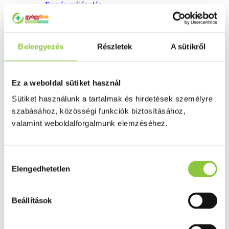
Fog és szájápolás
Í́nygyulladás
Fogkrém
Szájvíz
Fogkefe
Beleegyezés
Részletek
A sütikről
Fogselyem
Műfogsor ápolás
Fogfehérítés
Fogköztisztító
Ez a weboldal sütiket használ
Teák
É́lvezeti
Sütiket használunk a tartalmak és hirdetések személyre
Gyógyteák
szabásához, közösségi funkciók biztosításához,
Könyvek
valamint weboldalforgalmunk elemzéséhez.
Egészség ajándékba
Tápszer
Hozzájárulás
Elengedhetetlen
Ajánlataink
kiválasztása
Főoldal
Sebkezelés, fertőtlenítés
Beállítások
Metacare (Betacare) providon-jód 10% bőrtisztító spray, 100
ml