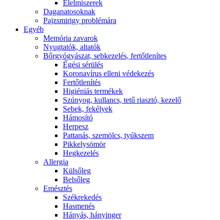
É́lelmiszerek
Daganatosoknak
Pajzsmirigy problémára
Egyéb
Memória zavarok
Nyugtatók, altatók
Bőrgyógyászat, sebkezelés, fertőtlenítes
É́gési sérülés
Koronavírus elleni védekezés
Fertőtlenítés
Higiéniás termékek
Szúnyog, kullancs, tetű riasztó, kezelő
Sebek, fekélyek
Hámosító
Herpesz
Pattanás, szemölcs, tyúkszem
Pikkelysömör
Hegkezelés
Allergia
Külsőleg
Belsőleg
Emésztés
Székrekedés
Hasmenés
Hányás, hányinger