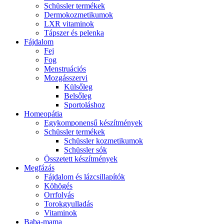
Schüssler termékek
Dermokozmetikumok
LXR vitaminok
Tápszer és pelenka
Fájdalom
Fej
Fog
Menstruációs
Mozgásszervi
Külsőleg
Belsőleg
Sportoláshoz
Homeopátia
Egykomponensű készítmények
Schüssler termékek
Schüssler kozmetikumok
Schüssler sók
Összetett készítmények
Megfázás
Fájdalom és lázcsillapítók
Köhögés
Orrfolyás
Torokgyulladás
Vitaminok
Baba-mama