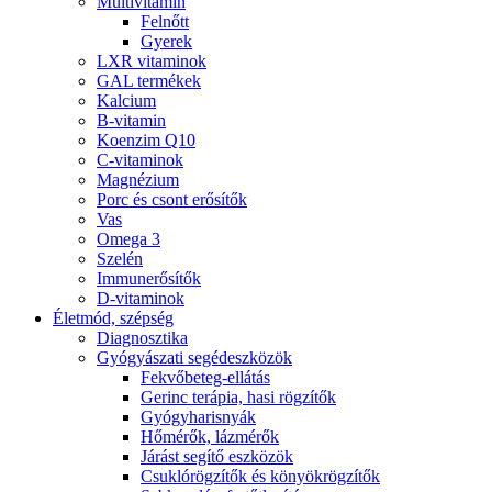
Multivitamin
Felnőtt
Gyerek
LXR vitaminok
GAL termékek
Kalcium
B-vitamin
Koenzim Q10
C-vitaminok
Magnézium
Porc és csont erősítők
Vas
Omega 3
Szelén
Immunerősítők
D-vitaminok
Életmód, szépség
Diagnosztika
Gyógyászati segédeszközök
Fekvőbeteg-ellátás
Gerinc terápia, hasi rögzítők
Gyógyharisnyák
Hőmérők, lázmérők
Járást segítő eszközök
Csuklórögzítők és könyökrögzítők