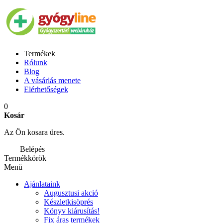
Termékek
Rólunk
Blog
A vásárlás menete
Elérhetőségek
0
Kosár
Az Ön kosara üres.
Belépés
Termékkörök
Menü
Ajánlataink
Augusztusi akció
Készletkisöprés
Könyv kiárusítás!
Fix áras termékek