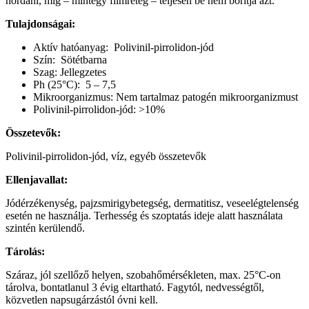
hordani, míg – mintegy filmréteg – teljesen be nem borítja azt.
Tulajdonságai:
Aktív hatóanyag: Polivinil-pirrolidon-jód
Szín: Sötétbarna
Szag: Jellegzetes
Ph (25°C): 5 – 7,5
Mikroorganizmus: Nem tartalmaz patogén mikroorganizmust
Polivinil-pirrolidon-jód: >10%
Összetevők:
Polivinil-pirrolidon-jód, víz, egyéb összetevők
Ellenjavallat:
Jódérzékenység, pajzsmirigybetegség, dermatitisz, veseelégtelenség
esetén ne használja. Terhesség és szoptatás ideje alatt használata
szintén kerülendő.
Tárolás:
Száraz, jól szellőző helyen, szobahőmérsékleten, max. 25°C-on
tárolva, bontatlanul 3 évig eltartható. Fagytól, nedvességtől,
közvetlen napsugárzástól óvni kell.