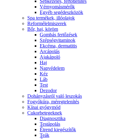
Sebkezelés, fertőtlenítés
Vérnyomásmérők
Egyéb segédeszközök
Spa termékek, illóolajok
Reformélelmiszerek
Bőr, haj, köröm
Gombás fertőzések
Szépségvitaminok
Ekcéma, dermatitis
Arcápolás
Ajakápoló
Haj
Napvédelem
Kéz
Láb
Test
Dezodor
Dohányzásról való leszokás
Fogyókúra, méregtelenítés
Kínai gyógymód
Cukorbetegeknek
Diagnosztika
Testápolás
É́trend kiegészítők
Teák