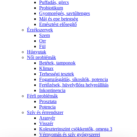
Puffadás, görcs
Probiotikum
Gyomorégés, savtúltenges
Máj és epe betegség
Emésztést elősegítő
Érzékszervek
Szem
Orr
Fül
Húgyutak
Női problémák
Betétek, tamponok
Klimax
Terhességi tesztek
Fogamzásgátlás, síkosítók, potencia
Fertőzések, hüvelyflóra helyreállítás
Inkontinencia
Férfi problémák
Prosztata
Potencia
Szív és érrrendszer
Aranyér
Visszér
Koleszterinszint csökkentők, omega 3
Vérnyomás és szív gyógyszerei