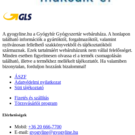
A gyogyline.hu a Gyógyhír Gyógyszertár webáruháza. A honlapon
található információk a gyártóktól, forgalmazóktól, valamint
nyilvánosan fellelhető szakkönyvekből és tájékoztatókból
származnak. Ezek tartalmáért webáruházunk nem vállal felelősséget.
Minden esetben figyelmesen olvassa el a termék csomagolásán
található, illetve a termékhez mellékelt tájékoztatót. Ha valamiben
bizonytalan, forduljon hozzánk bizalommal!
ÁSZF
Adatvédelmi nyilatkozat
Süti tájékoztató
Fizetés és szállítás
Törzsvásárlói program
Elérhetőségek
Mobil:
+36 20 666-7700
E-mail:
gyogyline@gyogyline.hu