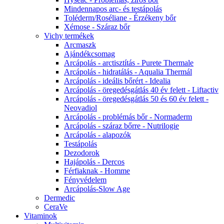
Mindennapos arc- és testápolás
Toléderm/Roséliane - Érzékeny bőr
Xémose - Száraz bőr
Vichy termékek
Arcmaszk
Ajándékcsomag
Arcápolás - arctisztítás - Purete Thermale
Arcápolás - hidratálás - Aqualia Thermál
Arcápolás - ideális bőrért - Idealia
Arcápolás - öregedésgátlás 40 év felett - Liftactiv
Arcápolás - öregedésgátlás 50 és 60 év felett -
Neovadiol
Arcápolás - problémás bőr - Normaderm
Arcápolás - száraz bőrre - Nutrilogie
Arcápolás - alapozók
Testápolás
Dezodorok
Hajápolás - Dercos
Férfiaknak - Homme
Fényvédelem
Arcápolás-Slow Age
Dermedic
CeraVe
Vitaminok