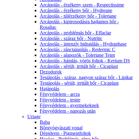
Arcápolás - érzékeny szem - Respectissime
Arcápolás - érzékeny bőr - Hydreane
Arcápolás - túlérzékeny bőr - Toleriane
Arcápolás - kipirosodásra hajlamos bőr -
Rosaliac
Arcápolás - problémás bőr - Effaclar
Arcápolás - száraz bőr - Nutritic
Arcápolás - intenzív hidratálás - Hydraphase
Arcápolás - ránctalanítás - Redermic C
Arcápolás - alapozók - Toleriane Teint
Arcápolás - hámlás, vörös foltok - Kerium DS
Arcápolás - sérült, irritált bőr - Cicaplast
Dezodorok
Testápolás - száraz, nagyon száraz bőr - Lipikar
Testápolás - sérült, irritált bőr - Cicaplast
Hajápolás
Fényvédelem - arcra
Fényvédelem - testre
Fényvédelem - gyermekeknek
Fényvédelem - napozás után
Uriage
Baba
Bőrgyógyászati vonal
Dépiderm - Pigmentfoltok
Hyséac - Problémás, zíros bőr