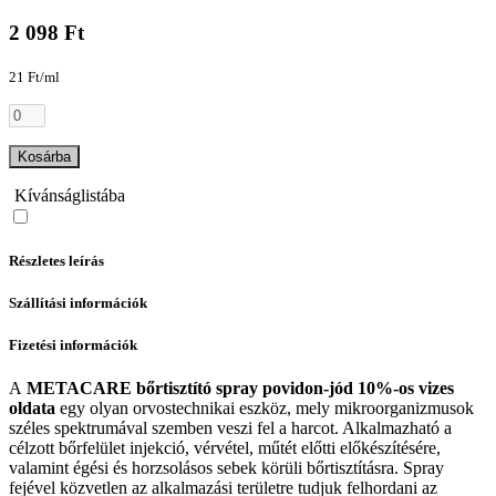
2 098 Ft
21 Ft/ml
Kosárba
Kívánságlistába
Részletes leírás
Szállítási információk
Fizetési információk
A
METACARE bőrtisztító spray povidon-jód 10%-os vizes
oldata
egy olyan orvostechnikai eszköz, mely mikroorganizmusok
széles spektrumával szemben veszi fel a harcot. Alkalmazható a
célzott bőrfelület injekció, vérvétel, műtét előtti előkészítésére,
valamint égési és horzsolásos sebek körüli bőrtisztításra. Spray
fejével közvetlen az alkalmazási területre tudjuk felhordani az