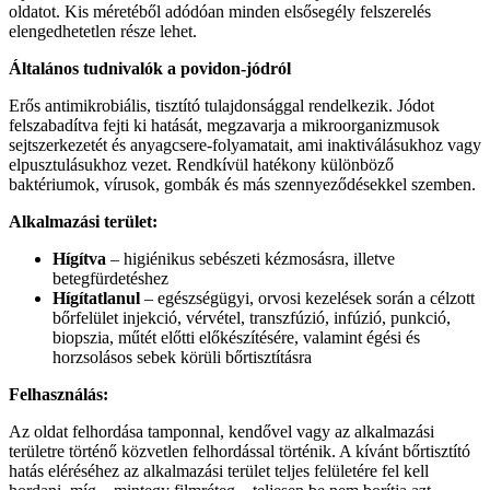
oldatot. Kis méretéből adódóan minden elsősegély felszerelés
elengedhetetlen része lehet.
Általános tudnivalók a povidon-jódról
Erős antimikrobiális, tisztító tulajdonsággal rendelkezik. Jódot
felszabadítva fejti ki hatását, megzavarja a mikroorganizmusok
sejtszerkezetét és anyagcsere-folyamatait, ami inaktiválásukhoz vagy
elpusztulásukhoz vezet. Rendkívül hatékony különböző
baktériumok, vírusok, gombák és más szennyeződésekkel szemben.
Alkalmazási terület:
Hígítva
– higiénikus sebészeti kézmosásra, illetve
betegfürdetéshez
Hígítatlanul
– egészségügyi, orvosi kezelések során a célzott
bőrfelület injekció, vérvétel, transzfúzió, infúzió, punkció,
biopszia, műtét előtti előkészítésére, valamint égési és
horzsolásos sebek körüli bőrtisztításra
Felhasználás:
Az oldat felhordása tamponnal, kendővel vagy az alkalmazási
területre történő közvetlen felhordással történik. A kívánt bőrtisztító
hatás eléréséhez az alkalmazási terület teljes felületére fel kell