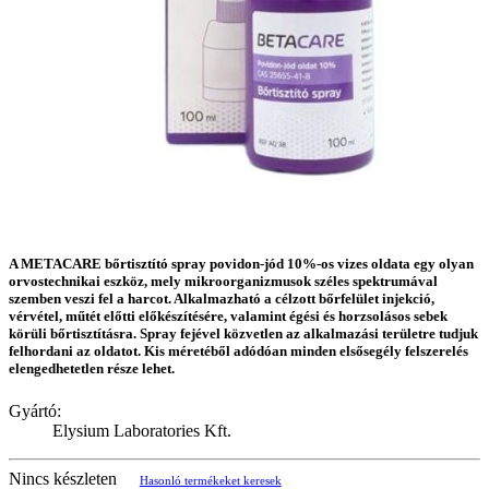
A METACARE bőrtisztító spray povidon-jód 10%-os vizes oldata egy olyan
orvostechnikai eszköz, mely mikroorganizmusok széles spektrumával
szemben veszi fel a harcot. Alkalmazható a célzott bőrfelület injekció,
vérvétel, műtét előtti előkészítésére, valamint égési és horzsolásos sebek
körüli bőrtisztításra. Spray fejével közvetlen az alkalmazási területre tudjuk
felhordani az oldatot. Kis méretéből adódóan minden elsősegély felszerelés
elengedhetetlen része lehet.
Gyártó:
Elysium Laboratories Kft.
Nincs készleten
Hasonló termékeket keresek