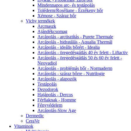
Mindennapos arc- és testápolás
Toléderm/Roséliane - Érzékeny bőr
Xémose - Száraz bőr
Vichy termékek
Arcmaszk
Ajándékcsomag
Arcápolás - arctisztítás - Purete Thermale
Arcápolás - hidratálás - Aqualia Thermál
Arcápolás - ideális bőrért - Idealia
Arcápolás - öregedésgátlás 40 év felett - Liftactiv
Arcápolás - öregedésgátlás 50 és 60 év felett -
Neovadiol
Arcápolás - problémás bőr - Normaderm
Arcápolás - száraz bőrre - Nutrilogie
Arcápolás - alapozók
Testápolás
Dezodorok
Hajápolás - Dercos
Férfiaknak - Homme
Fényvédelem
Arcápolás-Slow Age
Dermedic
CeraVe
Vitaminok