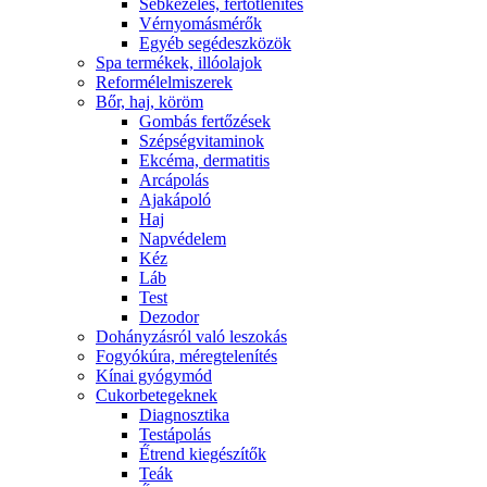
Sebkezelés, fertőtlenítés
Vérnyomásmérők
Egyéb segédeszközök
Spa termékek, illóolajok
Reformélelmiszerek
Bőr, haj, köröm
Gombás fertőzések
Szépségvitaminok
Ekcéma, dermatitis
Arcápolás
Ajakápoló
Haj
Napvédelem
Kéz
Láb
Test
Dezodor
Dohányzásról való leszokás
Fogyókúra, méregtelenítés
Kínai gyógymód
Cukorbetegeknek
Diagnosztika
Testápolás
É́trend kiegészítők
Teák