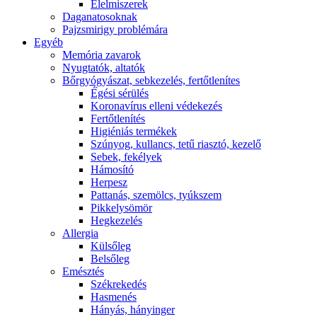
É́lelmiszerek
Daganatosoknak
Pajzsmirigy problémára
Egyéb
Memória zavarok
Nyugtatók, altatók
Bőrgyógyászat, sebkezelés, fertőtlenítes
É́gési sérülés
Koronavírus elleni védekezés
Fertőtlenítés
Higiéniás termékek
Szúnyog, kullancs, tetű riasztó, kezelő
Sebek, fekélyek
Hámosító
Herpesz
Pattanás, szemölcs, tyúkszem
Pikkelysömör
Hegkezelés
Allergia
Külsőleg
Belsőleg
Emésztés
Székrekedés
Hasmenés
Hányás, hányinger