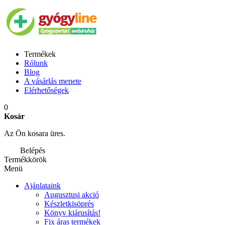
Termékek
Rólunk
Blog
A vásárlás menete
Elérhetőségek
0
Kosár
Az Ön kosara üres.
Belépés
Termékkörök
Menü
Ajánlataink
Augusztusi akció
Készletkisöprés
Könyv kiárusítás!
Fix áras termékek