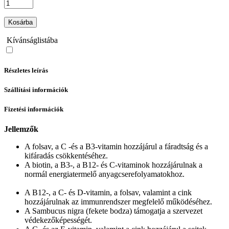
Kosárba
Kívánságlistába
Részletes leírás
Szállítási információk
Fizetési információk
Jellemzők
A folsav, a C -és a B3-vitamin hozzájárul a fáradtság és a
kifáradás csökkentéséhez.
A biotin, a B3-, a B12- és C-vitaminok hozzájárulnak a
normál energiatermelő anyagcserefolyamatokhoz.
A B12-, a C- és D-vitamin, a folsav, valamint a cink
hozzájárulnak az immunrendszer megfelelő működéséhez.
A Sambucus nigra (fekete bodza) támogatja a szervezet
védekezőképességét.