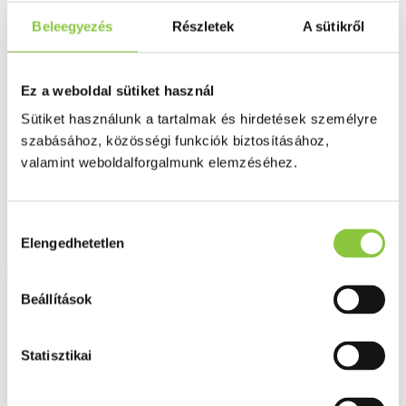
Fog és szájápolás
Í́nygyulladás
Beleegyezés
Részletek
A sütikről
Fogkrém
Szájvíz
Fogkefe
Ez a weboldal sütiket használ
Fogselyem
Műfogsor ápolás
Sütiket használunk a tartalmak és hirdetések személyre
Fogfehérítés
Fogköztisztító
szabásához, közösségi funkciók biztosításához,
Teák
valamint weboldalforgalmunk elemzéséhez.
É́lvezeti
Gyógyteák
Könyvek
Egészség ajándékba
Hozzájárulás
Tápszer
Elengedhetetlen
kiválasztása
Beállítások
Ajánlataink
Főoldal
Gyerek
Statisztikai
Marslakócskák Gummi étrend-kiegészítő gumitabletta
bodzával, 120 db