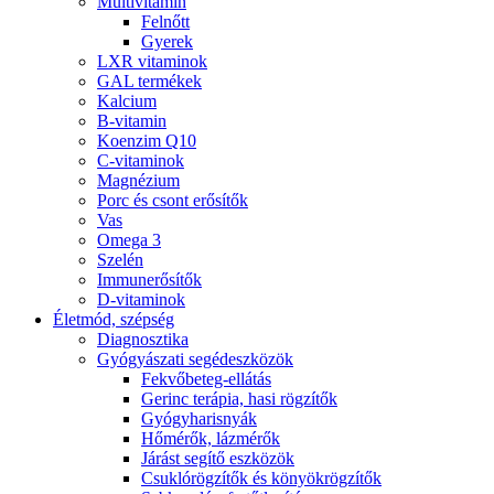
Multivitamin
Felnőtt
Gyerek
LXR vitaminok
GAL termékek
Kalcium
B-vitamin
Koenzim Q10
C-vitaminok
Magnézium
Porc és csont erősítők
Vas
Omega 3
Szelén
Immunerősítők
D-vitaminok
Életmód, szépség
Diagnosztika
Gyógyászati segédeszközök
Fekvőbeteg-ellátás
Gerinc terápia, hasi rögzítők
Gyógyharisnyák
Hőmérők, lázmérők
Járást segítő eszközök
Csuklórögzítők és könyökrögzítők