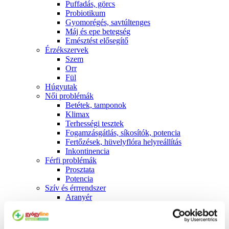
Puffadás, görcs
Probiotikum
Gyomorégés, savtúltenges
Máj és epe betegség
Emésztést elősegítő
Érzékszervek
Szem
Orr
Fül
Húgyutak
Női problémák
Betétek, tamponok
Klimax
Terhességi tesztek
Fogamzásgátlás, síkosítók, potencia
Fertőzések, hüvelyflóra helyreállítás
Inkontinencia
Férfi problémák
Prosztata
Potencia
Szív és érrrendszer
Aranyér
Visszér
Koleszterinszint csökkentők, omega 3
Vérnyomás és szív gyógyszerei