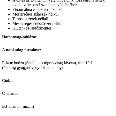
A C- és az E-vitamin, valamint a cink hozzájárul a sejtek
oxidatív stresszel szembeni védelméhez.
Finom alma és feketeribizli ízű.
Mesterséges színezék nélkül.
Tartósítószerek nélkül.
Mesterséges édesítőszer nélkül.
Glutén- és laktózmentes.
Hatóanyag-táblázat
A napi adag tartalmaz
Fekete bodza (Sambucus nigra) virág kivonat, min 10:1
(400 mg gyógynövénynek felel meg)
Cink
C-vitamin
B3-vitamin (niacin)