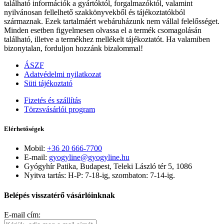
található információk a gyártóktól, forgalmazóktól, valamint
nyilvánosan fellelhető szakkönyvekből és tájékoztatókból
származnak. Ezek tartalmáért webáruházunk nem vállal felelősséget.
Minden esetben figyelmesen olvassa el a termék csomagolásán
található, illetve a termékhez mellékelt tájékoztatót. Ha valamiben
bizonytalan, forduljon hozzánk bizalommal!
ÁSZF
Adatvédelmi nyilatkozat
Süti tájékoztató
Fizetés és szállítás
Törzsvásárlói program
Elérhetőségek
Mobil:
+36 20 666-7700
E-mail:
gyogyline@gyogyline.hu
Gyógyhír Patika, Budapest, Teleki László tér 5, 1086
Nyitva tartás: H-P: 7-18-ig, szombaton: 7-14-ig.
Belépés visszatérő vásárlóinknak
E-mail cím: