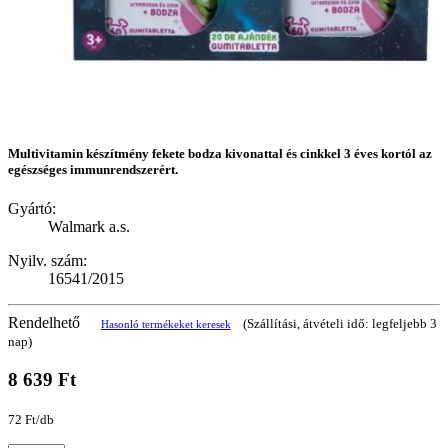
Multivitamin készítmény fekete bodza kivonattal és cinkkel 3 éves kortól az
egészséges immunrendszerért.
Gyártó:
Walmark a.s.
Nyilv. szám:
16541/2015
Rendelhető
(Szállítási, átvételi idő: legfeljebb 3
Hasonló termékeket keresek
nap)
8 639 Ft
72 Ft/db