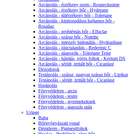
Arcápolás - érzékeny szem - Respectissime
Arcápolás - érzékeny bőr - Hydreane
Arcápolás - túlérzékeny bőr - Toleriane
Arcápolás - kipirosodásra hajlamos bőr -
Rosaliac
Arcápolás - problémás bőr - Effaclar
Arcápolás - száraz bőr - Nutritic
Arcápolás - intenzív hidratálás - Hydraphase
Arcápolás - ránctalanítás - Redermic C
Arcápolás - alapozók - Toleriane Teint
Arcápolás - hámlás, vörös foltok - Kerium DS
Arcápolás - sérült, irritált bőr - Cicaplast
Dezodorok
Testápolás - száraz, nagyon száraz bőr - Lipikar
Testápolás - sérült, irritált bőr - Cicaplast
Hajápolás
Fényvédelem - arcra
Fényvédelem - testre
Fényvédelem - gyermekeknek
Fényvédelem - napozás után
Uriage
Baba
Bőrgyógyászati vonal
Dépiderm - Pigmentfoltok
Hyséac - Problémás, zíros bőr