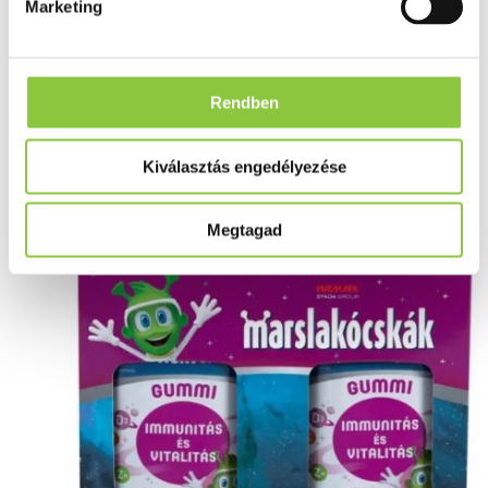
Marketing
Marslakócskák Gummi étrend-
kiegészítő gumitabletta
bodzával, 120 db
Rendben
Kiválasztás engedélyezése
Megtagad