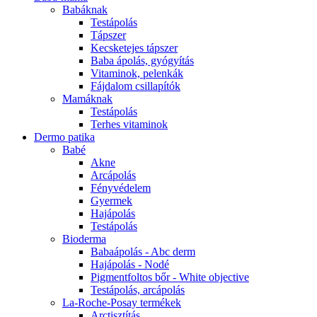
Babáknak
Testápolás
Tápszer
Kecsketejes tápszer
Baba ápolás, gyógyítás
Vitaminok, pelenkák
Fájdalom csillapítók
Mamáknak
Testápolás
Terhes vitaminok
Dermo patika
Babé
Akne
Arcápolás
Fényvédelem
Gyermek
Hajápolás
Testápolás
Bioderma
Babaápolás - Abc derm
Hajápolás - Nodé
Pigmentfoltos bőr - White objective
Testápolás, arcápolás
La-Roche-Posay termékek
Arctisztítás