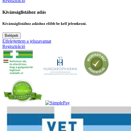
Regisztráció
Kívánságlistához adás
Kívánságlistához adáshoz előbb be kell jelentkezni.
Belépek
Elfelejtettem a jelszavamat
Regisztráció