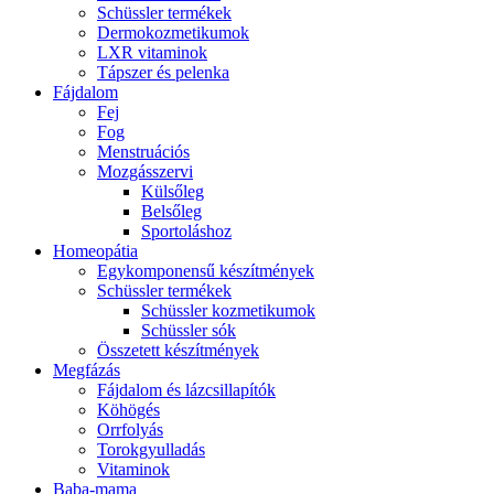
Schüssler termékek
Dermokozmetikumok
LXR vitaminok
Tápszer és pelenka
Fájdalom
Fej
Fog
Menstruációs
Mozgásszervi
Külsőleg
Belsőleg
Sportoláshoz
Homeopátia
Egykomponensű készítmények
Schüssler termékek
Schüssler kozmetikumok
Schüssler sók
Összetett készítmények
Megfázás
Fájdalom és lázcsillapítók
Köhögés
Orrfolyás
Torokgyulladás
Vitaminok
Baba-mama