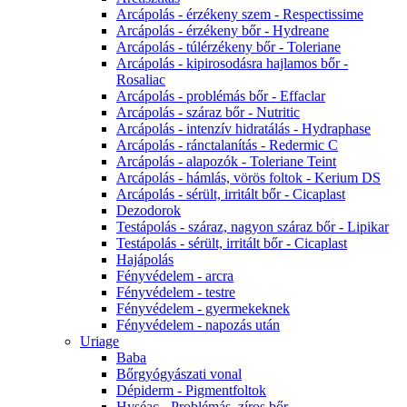
Arcápolás - érzékeny szem - Respectissime
Arcápolás - érzékeny bőr - Hydreane
Arcápolás - túlérzékeny bőr - Toleriane
Arcápolás - kipirosodásra hajlamos bőr -
Rosaliac
Arcápolás - problémás bőr - Effaclar
Arcápolás - száraz bőr - Nutritic
Arcápolás - intenzív hidratálás - Hydraphase
Arcápolás - ránctalanítás - Redermic C
Arcápolás - alapozók - Toleriane Teint
Arcápolás - hámlás, vörös foltok - Kerium DS
Arcápolás - sérült, irritált bőr - Cicaplast
Dezodorok
Testápolás - száraz, nagyon száraz bőr - Lipikar
Testápolás - sérült, irritált bőr - Cicaplast
Hajápolás
Fényvédelem - arcra
Fényvédelem - testre
Fényvédelem - gyermekeknek
Fényvédelem - napozás után
Uriage
Baba
Bőrgyógyászati vonal
Dépiderm - Pigmentfoltok
Hyséac - Problémás, zíros bőr