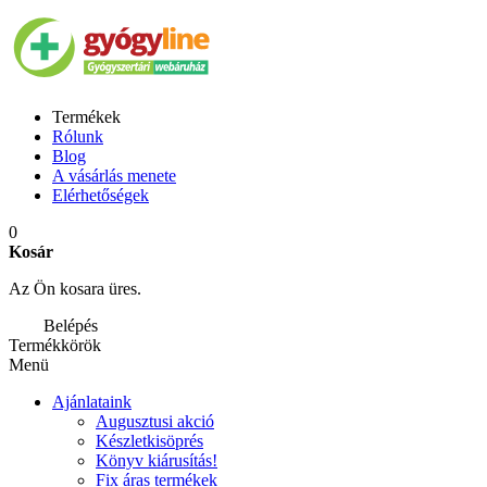
Termékek
Rólunk
Blog
A vásárlás menete
Elérhetőségek
0
Kosár
Az Ön kosara üres.
Belépés
Termékkörök
Menü
Ajánlataink
Augusztusi akció
Készletkisöprés
Könyv kiárusítás!
Fix áras termékek