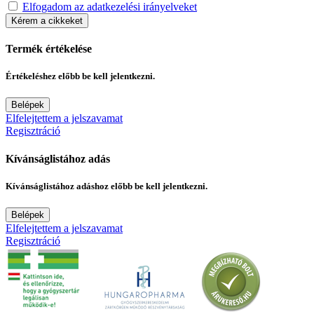
Elfogadom az adatkezelési irányelveket
Kérem a cikkeket
Termék értékelése
Értékeléshez előbb be kell jelentkezni.
Belépek
Elfelejtettem a jelszavamat
Regisztráció
Kívánságlistához adás
Kívánságlistához adáshoz előbb be kell jelentkezni.
Belépek
Elfelejtettem a jelszavamat
Regisztráció