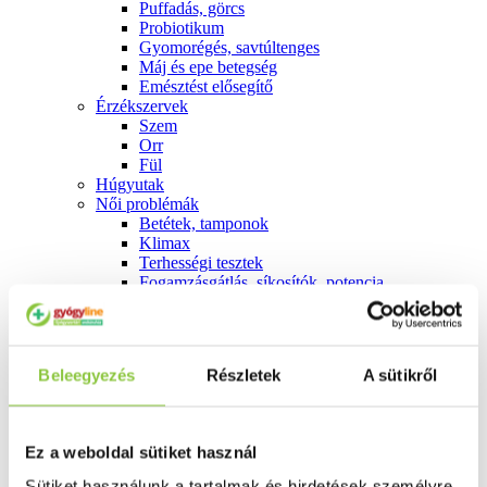
Puffadás, görcs
Probiotikum
Gyomorégés, savtúltenges
Máj és epe betegség
Emésztést elősegítő
Érzékszervek
Szem
Orr
Fül
Húgyutak
Női problémák
Betétek, tamponok
Klimax
Terhességi tesztek
Fogamzásgátlás, síkosítók, potencia
Fertőzések, hüvelyflóra helyreállítás
Inkontinencia
Férfi problémák
Prosztata
Beleegyezés
Részletek
A sütikről
Potencia
Szív és érrrendszer
Aranyér
Visszér
Ez a weboldal sütiket használ
Koleszterinszint csökkentők, omega 3
Vérnyomás és szív gyógyszerei
Sütiket használunk a tartalmak és hirdetések személyre