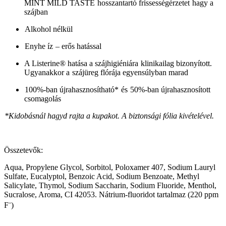
MINT MILD TASTE hosszantartó frissességérzetet hagy a
szájban
Alkohol nélkül
Enyhe íz – erős hatással
A Listerine® hatása a szájhigiéniára klinikailag bizonyított.
Ugyanakkor a szájüreg flórája egyensúlyban marad
100%-ban újrahasznosítható* és 50%-ban újrahasznosított
csomagolás
*Kidobásnál hagyd rajta a kupakot. A biztonsági fólia kivételével.
Összetevők:
Aqua, Propylene Glycol, Sorbitol, Poloxamer 407, Sodium Lauryl
Sulfate, Eucalyptol, Benzoic Acid, Sodium Benzoate, Methyl
Salicylate, Thymol, Sodium Saccharin, Sodium Fluoride, Menthol,
Sucralose, Aroma, CI 42053. Nátrium-fluoridot tartalmaz (220 ppm
F⁻)