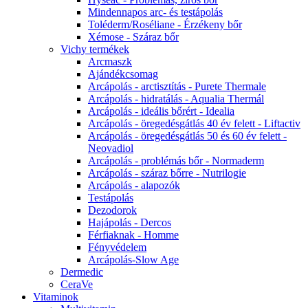
Mindennapos arc- és testápolás
Toléderm/Roséliane - Érzékeny bőr
Xémose - Száraz bőr
Vichy termékek
Arcmaszk
Ajándékcsomag
Arcápolás - arctisztítás - Purete Thermale
Arcápolás - hidratálás - Aqualia Thermál
Arcápolás - ideális bőrért - Idealia
Arcápolás - öregedésgátlás 40 év felett - Liftactiv
Arcápolás - öregedésgátlás 50 és 60 év felett -
Neovadiol
Arcápolás - problémás bőr - Normaderm
Arcápolás - száraz bőrre - Nutrilogie
Arcápolás - alapozók
Testápolás
Dezodorok
Hajápolás - Dercos
Férfiaknak - Homme
Fényvédelem
Arcápolás-Slow Age
Dermedic
CeraVe
Vitaminok