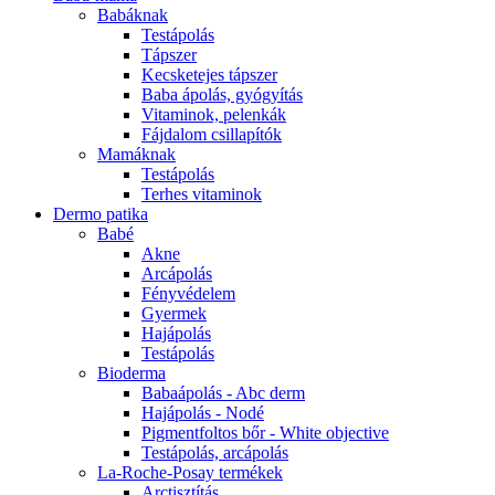
Babáknak
Testápolás
Tápszer
Kecsketejes tápszer
Baba ápolás, gyógyítás
Vitaminok, pelenkák
Fájdalom csillapítók
Mamáknak
Testápolás
Terhes vitaminok
Dermo patika
Babé
Akne
Arcápolás
Fényvédelem
Gyermek
Hajápolás
Testápolás
Bioderma
Babaápolás - Abc derm
Hajápolás - Nodé
Pigmentfoltos bőr - White objective
Testápolás, arcápolás
La-Roche-Posay termékek
Arctisztítás