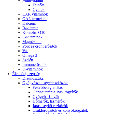
Multivitamin
Felnőtt
Gyerek
LXR vitaminok
GAL termékek
Kalcium
B-vitamin
Koenzim Q10
C-vitaminok
Magnézium
Porc és csont erősítők
Vas
Omega 3
Szelén
Immunerősítők
D-vitaminok
Életmód, szépség
Diagnosztika
Gyógyászati segédeszközök
Fekvőbeteg-ellátás
Gerinc terápia, hasi rögzítők
Gyógyharisnyák
Hőmérők, lázmérők
Járást segítő eszközök
Csuklórögzítők és könyökrögzítők