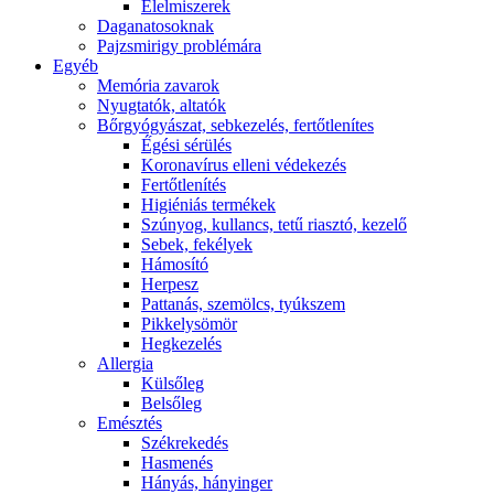
É́lelmiszerek
Daganatosoknak
Pajzsmirigy problémára
Egyéb
Memória zavarok
Nyugtatók, altatók
Bőrgyógyászat, sebkezelés, fertőtlenítes
É́gési sérülés
Koronavírus elleni védekezés
Fertőtlenítés
Higiéniás termékek
Szúnyog, kullancs, tetű riasztó, kezelő
Sebek, fekélyek
Hámosító
Herpesz
Pattanás, szemölcs, tyúkszem
Pikkelysömör
Hegkezelés
Allergia
Külsőleg
Belsőleg
Emésztés
Székrekedés
Hasmenés
Hányás, hányinger