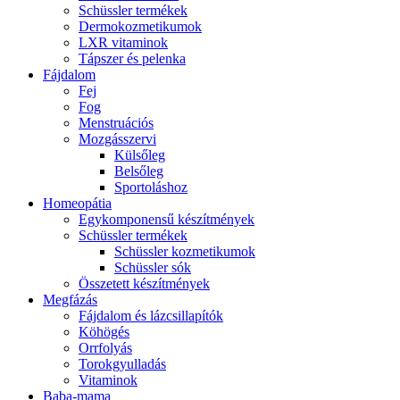
Schüssler termékek
Dermokozmetikumok
LXR vitaminok
Tápszer és pelenka
Fájdalom
Fej
Fog
Menstruációs
Mozgásszervi
Külsőleg
Belsőleg
Sportoláshoz
Homeopátia
Egykomponensű készítmények
Schüssler termékek
Schüssler kozmetikumok
Schüssler sók
Összetett készítmények
Megfázás
Fájdalom és lázcsillapítók
Köhögés
Orrfolyás
Torokgyulladás
Vitaminok
Baba-mama