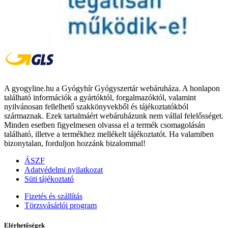
A gyogyline.hu a Gyógyhír Gyógyszertár webáruháza. A honlapon
található információk a gyártóktól, forgalmazóktól, valamint
nyilvánosan fellelhető szakkönyvekből és tájékoztatókból
származnak. Ezek tartalmáért webáruházunk nem vállal felelősséget.
Minden esetben figyelmesen olvassa el a termék csomagolásán
található, illetve a termékhez mellékelt tájékoztatót. Ha valamiben
bizonytalan, forduljon hozzánk bizalommal!
ÁSZF
Adatvédelmi nyilatkozat
Süti tájékoztató
Fizetés és szállítás
Törzsvásárlói program
Elérhetőségek