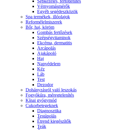
Sebkezelés, fertőtlenítés
Vérnyomásmérők
Egyéb segédeszközök
Spa termékek, illóolajok
Reformélelmiszerek
Bőr, haj, köröm
Gombás fertőzések
Szépségvitaminok
Ekcéma, dermatitis
Arcápolás
Ajakápoló
Haj
Napvédelem
Kéz
Láb
Test
Dezodor
Dohányzásról való leszokás
Fogyókúra, méregtelenítés
Kínai gyógymód
Cukorbetegeknek
Diagnosztika
Testápolás
É́trend kiegészítők
Teák