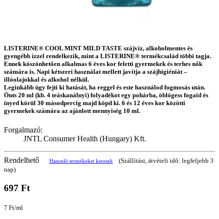
LISTERINE® COOL MINT MILD TASTE szájvíz, alkoholmentes és
gyengébb ízzel rendelkezik, mint a LISTERINE® termékcsalád többi tagja.
Ennek köszönhetően alkalmas 6 éves kor feletti gyermekek és terhes nők
számára is. Napi kétszeri használat mellett javítja a szájhigiéniát –
illóolajokkal és alkohol nélkül.
Leginkább úgy fejti ki hatását, ha reggel és este használod fogmosás után.
Önts 20 ml (kb. 4 teáskanálnyi) folyadékot egy pohárba, öblögess fogaid és
ínyed körül 30 másodpercig majd köpd ki. 6 és 12 éves kor közötti
gyermekek számára az ajánlott mennyiség 10 ml.
Forgalmazó:
JNTL Consumer Health (Hungary) Kft.
Rendelhető
(Szállítási, átvételi idő: legfeljebb 3
Hasonló termékeket keresek
nap)
697 Ft
7 Ft/ml