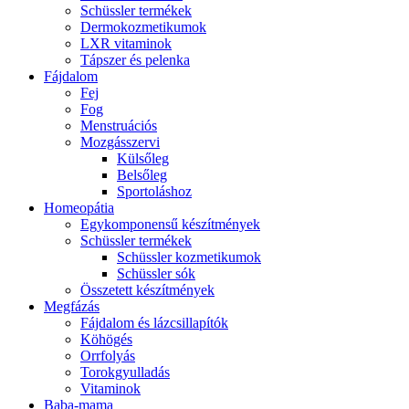
Schüssler termékek
Dermokozmetikumok
LXR vitaminok
Tápszer és pelenka
Fájdalom
Fej
Fog
Menstruációs
Mozgásszervi
Külsőleg
Belsőleg
Sportoláshoz
Homeopátia
Egykomponensű készítmények
Schüssler termékek
Schüssler kozmetikumok
Schüssler sók
Összetett készítmények
Megfázás
Fájdalom és lázcsillapítók
Köhögés
Orrfolyás
Torokgyulladás
Vitaminok
Baba-mama