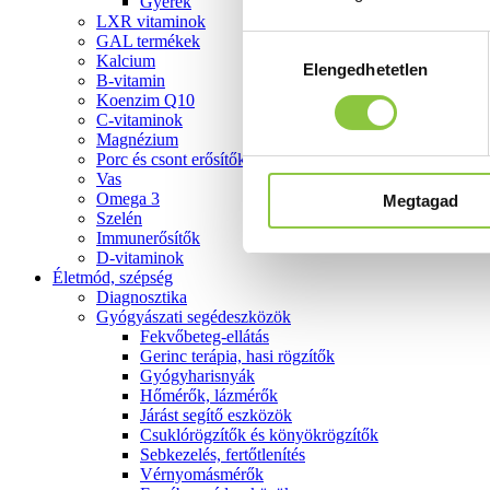
Gyerek
LXR vitaminok
GAL termékek
Hozzájárulás
Kalcium
Elengedhetetlen
kiválasztása
B-vitamin
Koenzim Q10
C-vitaminok
Magnézium
Porc és csont erősítők
Vas
Omega 3
Megtagad
Szelén
Immunerősítők
D-vitaminok
Életmód, szépség
Diagnosztika
Gyógyászati segédeszközök
Fekvőbeteg-ellátás
Gerinc terápia, hasi rögzítők
Gyógyharisnyák
Hőmérők, lázmérők
Járást segítő eszközök
Csuklórögzítők és könyökrögzítők
Sebkezelés, fertőtlenítés
Vérnyomásmérők