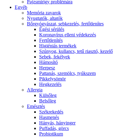
Pajzsmirigy problémára
Egyéb
Memória zavarok
Nyugtatók, altatók
Bőrgyógyászat, sebkezelés, fertőtlenítes
É́gési sérülés
Koronavírus elleni védekezés
Fertőtlenítés
Higiéniás termékek
Szúnyog, kullancs, tetű riasztó, kezelő
Sebek, fekélyek
Hámosító
Herpesz
Pattanás, szemölcs, tyúkszem
Pikkelysömör
Hegkezelés
Allergia
Külsőleg
Belsőleg
Emésztés
Székrekedés
Hasmenés
Hányás, hányinger
Puffadás, görcs
Probiotikum