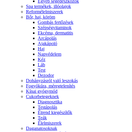
Egyéb segédeszközök
Spa termékek, illóolajok
Reformélelmiszerek
Bőr, haj, köröm
Gombás fertőzések
Szépségvitaminok
Ekcéma, dermatitis
Arcápolás
Ajakápoló
Haj
Napvédelem
Kéz
Láb
Test
Dezodor
Dohányzásról való leszokás
Fogyókúra, méregtelenítés
Kínai gyógymód
Cukorbetegeknek
Diagnosztika
Testápolás
É́trend kiegészítők
Teák
É́lelmiszerek
Daganatosoknak