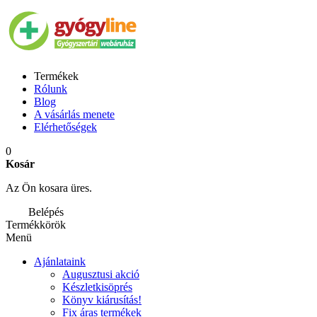
Termékek
Rólunk
Blog
A vásárlás menete
Elérhetőségek
0
Kosár
Az Ön kosara üres.
Belépés
Termékkörök
Menü
Ajánlataink
Augusztusi akció
Készletkisöprés
Könyv kiárusítás!
Fix áras termékek