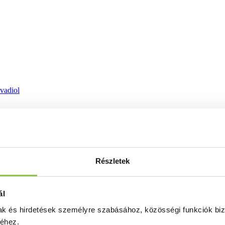
ovadiol
Részletek
ál
mak és hirdetések személyre szabásához, közösségi funkciók biz
séhez.