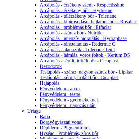
Arcápolás - érzékeny szem - Respectissime
Arcápolás - érzékeny bőr - Hydreane
Arcápolás - túlérzékeny bőr - Toleriane
Arcápolás - kipirosodásra hajlamos bőr - Rosaliac
Arcápolás - problémás bőr - Effaclar
Arcápolás - száraz bőr - Nutritic
Arcápolás - intenzív hidratálás - Hydraphase
Arcápolás - ránctalanítás - Redermic C
Arcápolás - alapozók - Toleriane Teint
Arcápolás - hámlás, vörös foltok - Kerium DS
Arcápolás - sérült, irritált bőr - Cicaplast
Dezodorok
Testápolás - száraz, nagyon száraz bőr - Lipikar
Testápolás - sérült, irritált bőr - Cicaplast
Hajápolás
Fényvédelem - arcra
Fényvédelem - testre
Fényvédelem - gyermekeknek
Fényvédelem - napozás után
Uriage
Baba
Bőrgyógyászati vonal
Dépiderm - Pigmentfoltok
Hyséac - Problémás, zíros bőr
Mindennapos arc- és testápolás