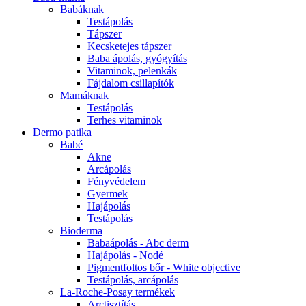
Babáknak
Testápolás
Tápszer
Kecsketejes tápszer
Baba ápolás, gyógyítás
Vitaminok, pelenkák
Fájdalom csillapítók
Mamáknak
Testápolás
Terhes vitaminok
Dermo patika
Babé
Akne
Arcápolás
Fényvédelem
Gyermek
Hajápolás
Testápolás
Bioderma
Babaápolás - Abc derm
Hajápolás - Nodé
Pigmentfoltos bőr - White objective
Testápolás, arcápolás
La-Roche-Posay termékek
Arctisztítás