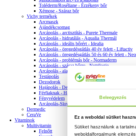
Toléderm/Roséliane - Érzékeny bőr
Xémose - Száraz bőr
Vichy termékek
Arcmaszk
Ajándékcsomag
Arcápolás - arctisztítás - Purete Thermale
Arcápolás - hidratálás - Aqualia Thermál
Arcápolás - ideális bőrért - Idealia
Arcápolás - öregedésgátlás 40 év felett - Liftactiv
Arcápolás - öregedésgátlás 50 és 60 év felett - Ne
Arcápolás - problémás bőr - Normaderm
Arcápolás - száraz bőrre - Nutrilogie
Arcápolás - alapozók
Testápolás
Dezodorok
Hajápolás - Dercos
Férfiaknak - Homme
Beleegyezés
Fényvédelem
Arcápolás-Slow Age
Dermedic
CeraVe
Ez a weboldal sütiket haszn
Vitaminok
Multivitamin
Sütiket használunk a tartal
Felnőtt
weboldalforgalmunk elemzé