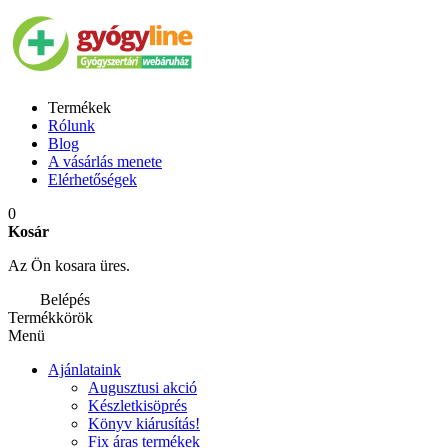
Termékek
Rólunk
Blog
A vásárlás menete
Elérhetőségek
0
Kosár
Az Ön kosara üres.
Belépés
Termékkörök
Menü
Ajánlataink
Augusztusi akció
Készletkisöprés
Könyv kiárusítás!
Fix áras termékek