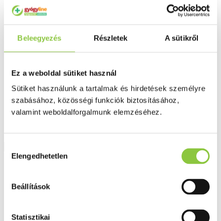
Fog és szájápolás
Í́nygyulladás
Fogkrém
Szájvíz
Beleegyezés
Részletek
A sütikről
Fogkefe
Fogselyem
Műfogsor ápolás
Fogfehérítés
Ez a weboldal sütiket használ
Fogköztisztító
Teák
Sütiket használunk a tartalmak és hirdetések személyre
É́lvezeti
szabásához, közösségi funkciók biztosításához,
Gyógyteák
Könyvek
valamint weboldalforgalmunk elemzéséhez.
Egészség ajándékba
Tápszer
Hozzájárulás
Elengedhetetlen
kiválasztása
Ajánlataink
Főoldal
Beállítások
Bőr, haj, köröm
Liquido Duo Forte fejtetű ellleni sampon és szérum
(200+125ml)
Statisztikai