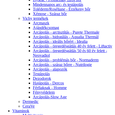
Mindennapos arc- és testápolás
Toléderm/Roséliane - Érzékeny bőr
Xémose - Száraz bőr
Vichy termékek
Arcmaszk
Ajándékcsomag
Arcápolás - arctisztítás - Purete Thermale
Arcápolás - hidratálás - Aqualia Thermál
Arcápolás - ideális bőrért - Idealia
Arcápolás - öregedésgátlás 40 év felett - Liftactiv
Arcápolás - öregedésgátlás 50 és 60 év felett -
Neovadiol
Arcápolás - problémás bőr - Normaderm
Arcápolás - száraz bőrre - Nutrilogie
Arcápolás - alapozók
Testápolás
Dezodorok
Hajápolás - Dercos
Férfiaknak - Homme
Fényvédelem
Arcápolás-Slow Age
Dermedic
CeraVe
Vitaminok