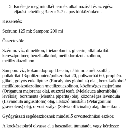
Ismételje meg mindkét termék alkalmazását és az egész
eljárást lehetőleg 3-szor 5-7 napos időközönként.
Kiszerelés:
Szérum: 125 ml; Sampon: 200 ml
Összetevők:
Szérum: víz, dimetikon, trietanolamin, glicerin, alkil-akrilát-
keresztpolimer, benzil-alkohol, metilkloroizotiazolinon,
metilizotiazolinon.
Sampon: víz, kokamidopropil-betain, nátrium-laurét-szulfát,
poliakrilát 13/poliizobutén/poliszorbát 20, poliszorbát 60, propilén-
glikol, golyós eukaliptusz (Eucalyptus globulus) olaj, benzil-alkohol/
metilkloroizotiazolinon /metilizotiazolinon, közönséges majoránna
(Origanum majorana) olaj, ausztrál teafa (Melaleuca alternifolia)
levélolaj, borsmenta (Mentha piperita) olaj, közönséges levendula
(Lavandula angustifolia) olaj, illatozó muskátli (Pelargonium
graveolens) olaj, orvosi zsálya (Salvia officinalis) olaj, dimetikon.
Gyógyászati segédeszköznek minősülő orvostechnikai eszköz
A kockázatokról olvassa el a használati útmutatót, vagy kérdezze