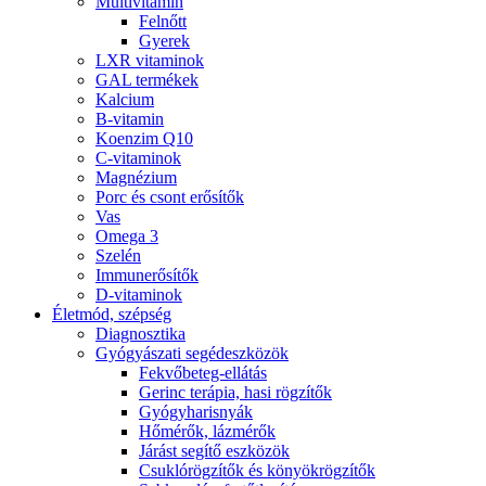
Multivitamin
Felnőtt
Gyerek
LXR vitaminok
GAL termékek
Kalcium
B-vitamin
Koenzim Q10
C-vitaminok
Magnézium
Porc és csont erősítők
Vas
Omega 3
Szelén
Immunerősítők
D-vitaminok
Életmód, szépség
Diagnosztika
Gyógyászati segédeszközök
Fekvőbeteg-ellátás
Gerinc terápia, hasi rögzítők
Gyógyharisnyák
Hőmérők, lázmérők
Járást segítő eszközök
Csuklórögzítők és könyökrögzítők