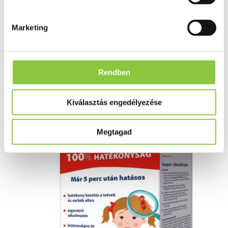
Liquido Duo Forte fejtetű
ellleni sampon és szérum
Marketing
(200+125ml)
Rendben
Kiválasztás engedélyezése
Megtagad