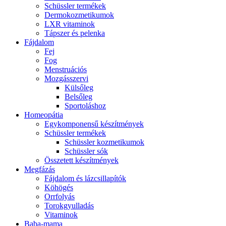
Schüssler termékek
Dermokozmetikumok
LXR vitaminok
Tápszer és pelenka
Fájdalom
Fej
Fog
Menstruációs
Mozgásszervi
Külsőleg
Belsőleg
Sportoláshoz
Homeopátia
Egykomponensű készítmények
Schüssler termékek
Schüssler kozmetikumok
Schüssler sók
Összetett készítmények
Megfázás
Fájdalom és lázcsillapítók
Köhögés
Orrfolyás
Torokgyulladás
Vitaminok
Baba-mama