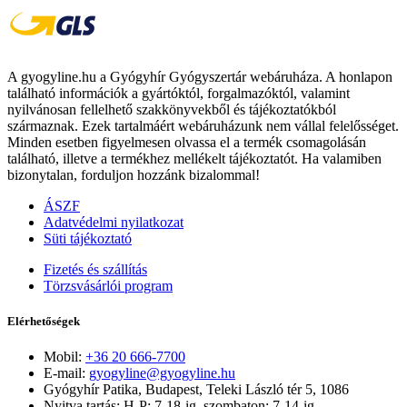
A gyogyline.hu a Gyógyhír Gyógyszertár webáruháza. A honlapon
található információk a gyártóktól, forgalmazóktól, valamint
nyilvánosan fellelhető szakkönyvekből és tájékoztatókból
származnak. Ezek tartalmáért webáruházunk nem vállal felelősséget.
Minden esetben figyelmesen olvassa el a termék csomagolásán
található, illetve a termékhez mellékelt tájékoztatót. Ha valamiben
bizonytalan, forduljon hozzánk bizalommal!
ÁSZF
Adatvédelmi nyilatkozat
Süti tájékoztató
Fizetés és szállítás
Törzsvásárlói program
Elérhetőségek
Mobil:
+36 20 666-7700
E-mail:
gyogyline@gyogyline.hu
Gyógyhír Patika, Budapest, Teleki László tér 5, 1086
Nyitva tartás: H-P: 7-18-ig, szombaton: 7-14-ig.