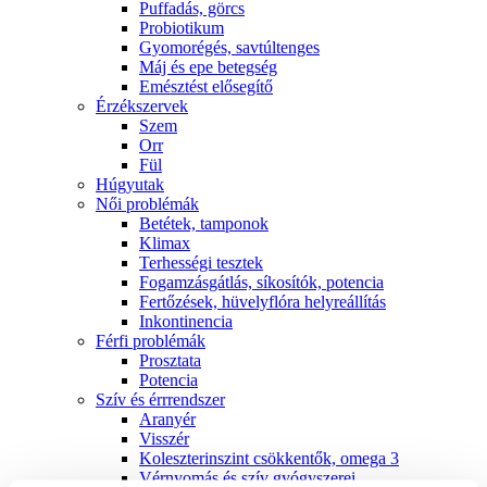
Puffadás, görcs
Probiotikum
Gyomorégés, savtúltenges
Máj és epe betegség
Emésztést elősegítő
Érzékszervek
Szem
Orr
Fül
Húgyutak
Női problémák
Betétek, tamponok
Klimax
Terhességi tesztek
Fogamzásgátlás, síkosítók, potencia
Fertőzések, hüvelyflóra helyreállítás
Inkontinencia
Férfi problémák
Prosztata
Potencia
Szív és érrrendszer
Aranyér
Visszér
Koleszterinszint csökkentők, omega 3
Vérnyomás és szív gyógyszerei