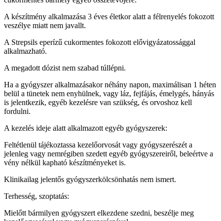
A készítmény alkalmazása 3 éves életkor alatt a félrenyelés fokozott
veszélye miatt nem javallt.
A Strepsils eperízű cukormentes fokozott elővigyázatossággal
alkalmazható.
A megadott dózist nem szabad túllépni.
Ha a gyógyszer alkalmazásakor néhány napon, maximálisan 1 héten
belül a tünetek nem enyhülnek, vagy láz, fejfájás, émelygés, hányás
is jelentkezik, egyéb kezelésre van szükség, és orvoshoz kell
fordulni.
A kezelés ideje alatt alkalmazott egyéb gyógyszerek:
Feltétlenül tájékoztassa kezelőorvosát vagy gyógyszerészét a
jelenleg vagy nemrégiben szedett egyéb gyógyszereiről, beleértve a
vény nélkül kapható készítményeket is.
Klinikailag jelentős gyógyszerkölcsönhatás nem ismert.
Terhesség, szoptatás:
Mielőtt bármilyen gyógyszert elkezdene szedni, beszélje meg