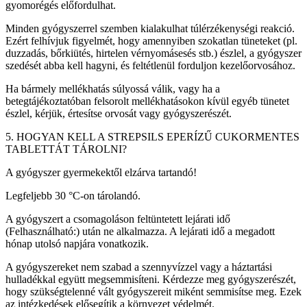
gyomorégés előfordulhat.
Minden gyógyszerrel szemben kialakulhat túlérzékenységi reakció.
Ezért felhívjuk figyelmét, hogy amennyiben szokatlan tüneteket (pl.
duzzadás, bőrkiütés, hirtelen vérnyomásesés stb.) észlel, a gyógyszer
szedését abba kell hagyni, és feltétlenül forduljon kezelőorvosához.
Ha bármely mellékhatás súlyossá válik, vagy ha a
betegtájékoztatóban felsorolt mellékhatásokon kívül egyéb tünetet
észlel, kérjük, értesítse orvosát vagy gyógyszerészét.
5. HOGYAN KELL A STREPSILS EPERÍZŰ CUKORMENTES
TABLETTÁT TÁROLNI?
A gyógyszer gyermekektől elzárva tartandó!
Legfeljebb 30 °C-on tárolandó.
A gyógyszert a csomagoláson feltüntetett lejárati idő
(Felhasználható:) után ne alkalmazza. A lejárati idő a megadott
hónap utolsó napjára vonatkozik.
A gyógyszereket nem szabad a szennyvízzel vagy a háztartási
hulladékkal együtt megsemmisíteni. Kérdezze meg gyógyszerészét,
hogy szükségtelenné vált gyógyszereit miként semmisítse meg. Ezek
az intézkedések elősegítik a környezet védelmét.