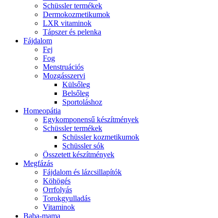
Schüssler termékek
Dermokozmetikumok
LXR vitaminok
Tápszer és pelenka
Fájdalom
Fej
Fog
Menstruációs
Mozgásszervi
Külsőleg
Belsőleg
Sportoláshoz
Homeopátia
Egykomponensű készítmények
Schüssler termékek
Schüssler kozmetikumok
Schüssler sók
Összetett készítmények
Megfázás
Fájdalom és lázcsillapítók
Köhögés
Orrfolyás
Torokgyulladás
Vitaminok
Baba-mama