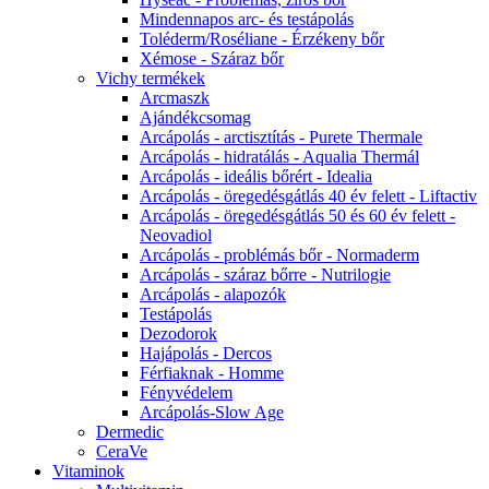
Mindennapos arc- és testápolás
Toléderm/Roséliane - Érzékeny bőr
Xémose - Száraz bőr
Vichy termékek
Arcmaszk
Ajándékcsomag
Arcápolás - arctisztítás - Purete Thermale
Arcápolás - hidratálás - Aqualia Thermál
Arcápolás - ideális bőrért - Idealia
Arcápolás - öregedésgátlás 40 év felett - Liftactiv
Arcápolás - öregedésgátlás 50 és 60 év felett -
Neovadiol
Arcápolás - problémás bőr - Normaderm
Arcápolás - száraz bőrre - Nutrilogie
Arcápolás - alapozók
Testápolás
Dezodorok
Hajápolás - Dercos
Férfiaknak - Homme
Fényvédelem
Arcápolás-Slow Age
Dermedic
CeraVe
Vitaminok