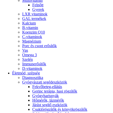
Multivitamin
Felnőtt
Gyerek
LXR vitaminok
GAL termékek
Kalcium
B-vitamin
Koenzim Q10
C-vitaminok
Magnézium
Porc és csont erősítők
Vas
Omega 3
Szelén
Immunerősítők
D-vitaminok
Életmód, szépség
Diagnosztika
Gyógyászati segédeszközök
Fekvőbeteg-ellátás
Gerinc terápia, hasi rögzítők
Gyógyharisnyák
Hőmérők, lázmérők
Járást segítő eszközök
Csuklórögzítők és könyökrögzítők