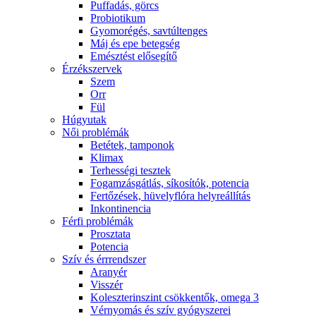
Puffadás, görcs
Probiotikum
Gyomorégés, savtúltenges
Máj és epe betegség
Emésztést elősegítő
Érzékszervek
Szem
Orr
Fül
Húgyutak
Női problémák
Betétek, tamponok
Klimax
Terhességi tesztek
Fogamzásgátlás, síkosítók, potencia
Fertőzések, hüvelyflóra helyreállítás
Inkontinencia
Férfi problémák
Prosztata
Potencia
Szív és érrrendszer
Aranyér
Visszér
Koleszterinszint csökkentők, omega 3
Vérnyomás és szív gyógyszerei