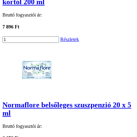
kortól 200 ml
Bruttó fogyasztói ár:
7 896 Ft
Részletek
Normaflore belsőleges szuszpenzió 20 x 5
ml
Bruttó fogyasztói ár: