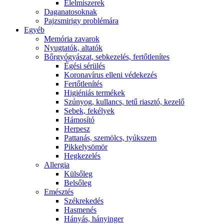
É́lelmiszerek
Daganatosoknak
Pajzsmirigy problémára
Egyéb
Memória zavarok
Nyugtatók, altatók
Bőrgyógyászat, sebkezelés, fertőtlenítes
É́gési sérülés
Koronavírus elleni védekezés
Fertőtlenítés
Higiéniás termékek
Szúnyog, kullancs, tetű riasztó, kezelő
Sebek, fekélyek
Hámosító
Herpesz
Pattanás, szemölcs, tyúkszem
Pikkelysömör
Hegkezelés
Allergia
Külsőleg
Belsőleg
Emésztés
Székrekedés
Hasmenés
Hányás, hányinger