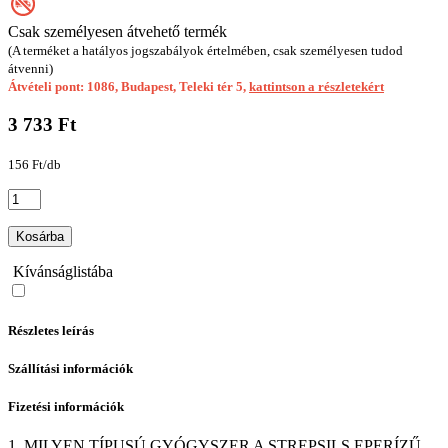
Csak személyesen átvehető termék
(A terméket a hatályos jogszabályok értelmében, csak személyesen tudod
átvenni)
Átvételi pont: 1086, Budapest, Teleki tér 5,
kattintson a részletekért
3 733 Ft
156 Ft/db
Kosárba
Kívánságlistába
Részletes leírás
Szállítási információk
Fizetési információk
1. MILYEN TÍPUSÚ GYÓGYSZER A STREPSILS EPERÍZŰ