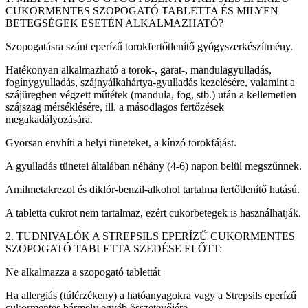
CUKORMENTES SZOPOGATÓ TABLETTA ÉS MILYEN
BETEGSÉGEK ESETÉN ALKALMAZHATÓ?
Szopogatásra szánt eperízű torokfertőtlenítő gyógyszerkészítmény.
Hatékonyan alkalmazható a torok-, garat-, mandulagyulladás,
fogínygyulladás, szájnyálkahártya-gyulladás kezelésére, valamint a
szájüregben végzett műtétek (mandula, fog, stb.) után a kellemetlen
szájszag mérséklésére, ill. a másodlagos fertőzések
megakadályozására.
Gyorsan enyhíti a helyi tüneteket, a kínzó torokfájást.
A gyulladás tünetei általában néhány (4-6) napon belül megszűnnek.
Amilmetakrezol és diklór-benzil-alkohol tartalma fertőtlenítő hatású.
A tabletta cukrot nem tartalmaz, ezért cukorbetegek is használhatják.
2. TUDNIVALÓK A STREPSILS EPERÍZŰ CUKORMENTES
SZOPOGATÓ TABLETTA SZEDÉSE ELŐTT:
Ne alkalmazza a szopogató tablettát
Ha allergiás (túlérzékeny) a hatóanyagokra vagy a Strepsils eperízű
cukormentes bármely egyéb összetevőjére.