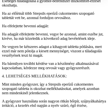
Esetleges túladagolása a gyomor-bélrendszer diszkomfort-érzését
okozhatja.
Ha az előírtnál több Strepsils eperízű cukormentes szopogató
tablettát vett be, azonnal forduljon orvosához.
Ha elfelejtette bevenni adagját:
Ha adagját elfelejtette bevenni, vegye be azonnal, amint eszébe jut,
kivéve, ha már közeledik a következő adag bevételének ideje.
Ne vegyen be kétszeres adagot a kihagyott tabletta pótlására, mert
ezzel már nem pótolja a kiesett mennyiséget, viszont a túladagolás
veszélyének teszi ki magát.
Ha bármilyen további kérdése van a készítmény alkalmazásával
kapcsolatban, kérdezze meg orvosát vagy gyógyszerészét.
4. LEHETSÉGES MELLÉKHATÁSOK:
Mint minden gyógyszer, így a Strepsils eperízű cukormentes
szopogató tabletta is okozhat mellékhatásokat, amelyek azonban
nem mindenkinél jelentkeznek.
A gyógyszer használata során nagyon ritkán bőrpír, szájnyálkahártya
irritáció, a kezelés első napján a nyelv szúró, égő érzése,