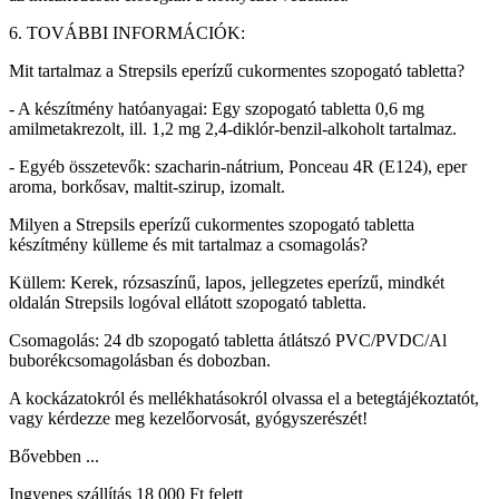
6. TOVÁBBI INFORMÁCIÓK:
Mit tartalmaz a Strepsils eperízű cukormentes szopogató tabletta?
- A készítmény hatóanyagai: Egy szopogató tabletta 0,6 mg
amilmetakrezolt, ill. 1,2 mg 2,4-diklór-benzil-alkoholt tartalmaz.
- Egyéb összetevők: szacharin-nátrium, Ponceau 4R (E124), eper
aroma, borkősav, maltit-szirup, izomalt.
Milyen a Strepsils eperízű cukormentes szopogató tabletta
készítmény külleme és mit tartalmaz a csomagolás?
Küllem: Kerek, rózsaszínű, lapos, jellegzetes eperízű, mindkét
oldalán Strepsils logóval ellátott szopogató tabletta.
Csomagolás: 24 db szopogató tabletta átlátszó PVC/PVDC/Al
buborékcsomagolásban és dobozban.
A kockázatokról és mellékhatásokról olvassa el a betegtájékoztatót,
vagy kérdezze meg kezelőorvosát, gyógyszerészét!
Bővebben ...
Ingyenes szállítás 18 000 Ft felett