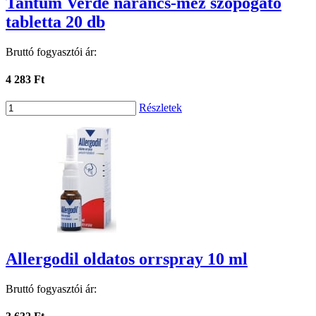
Tantum Verde narancs-méz szopogató
tabletta 20 db
Bruttó fogyasztói ár:
4 283 Ft
Részletek
Allergodil oldatos orrspray 10 ml
Bruttó fogyasztói ár: