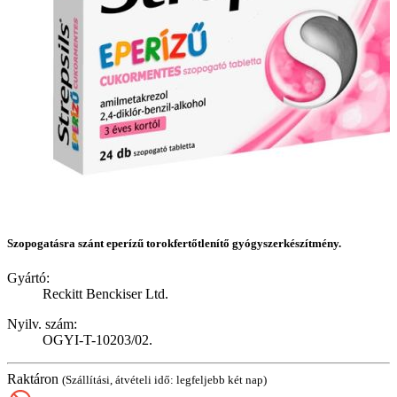
Szopogatásra szánt eperízű torokfertőtlenítő gyógyszerkészítmény.
Gyártó:
Reckitt Benckiser Ltd.
Nyilv. szám:
OGYI-T-10203/02.
Raktáron
(Szállítási, átvételi idő: legfeljebb két nap)