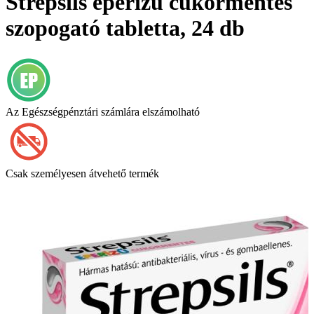
Strepsils eperízű cukormentes
szopogató tabletta, 24 db
Az Egészségpénztári számlára elszámolható
Csak személyesen átvehető termék