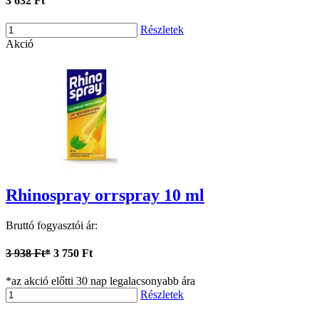
3 632 Ft
Részletek
Akció
Rhinospray orrspray 10 ml
Bruttó fogyasztói ár:
3 938 Ft*
3 750 Ft
*az akció előtti 30 nap legalacsonyabb ára
Részletek