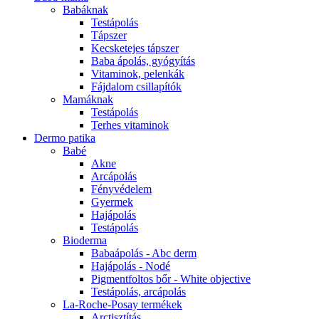
Babáknak
Testápolás
Tápszer
Kecsketejes tápszer
Baba ápolás, gyógyítás
Vitaminok, pelenkák
Fájdalom csillapítók
Mamáknak
Testápolás
Terhes vitaminok
Dermo patika
Babé
Akne
Arcápolás
Fényvédelem
Gyermek
Hajápolás
Testápolás
Bioderma
Babaápolás - Abc derm
Hajápolás - Nodé
Pigmentfoltos bőr - White objective
Testápolás, arcápolás
La-Roche-Posay termékek
Arctisztítás