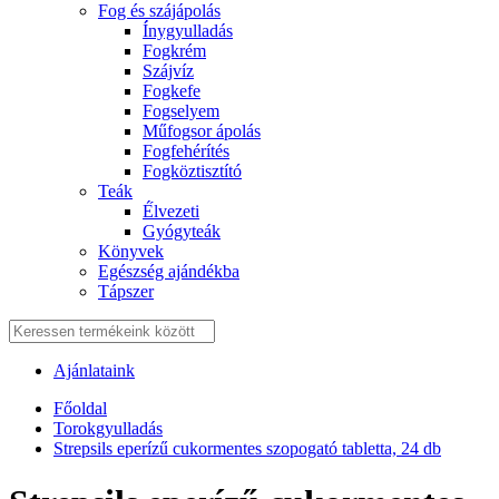
Fog és szájápolás
Í́nygyulladás
Fogkrém
Szájvíz
Fogkefe
Fogselyem
Műfogsor ápolás
Fogfehérítés
Fogköztisztító
Teák
É́lvezeti
Gyógyteák
Könyvek
Egészség ajándékba
Tápszer
Ajánlataink
Főoldal
Torokgyulladás
Strepsils eperízű cukormentes szopogató tabletta, 24 db