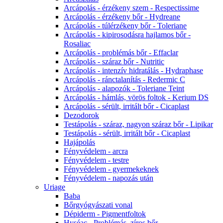
Arcápolás - érzékeny szem - Respectissime
Arcápolás - érzékeny bőr - Hydreane
Arcápolás - túlérzékeny bőr - Toleriane
Arcápolás - kipirosodásra hajlamos bőr -
Rosaliac
Arcápolás - problémás bőr - Effaclar
Arcápolás - száraz bőr - Nutritic
Arcápolás - intenzív hidratálás - Hydraphase
Arcápolás - ránctalanítás - Redermic C
Arcápolás - alapozók - Toleriane Teint
Arcápolás - hámlás, vörös foltok - Kerium DS
Arcápolás - sérült, irritált bőr - Cicaplast
Dezodorok
Testápolás - száraz, nagyon száraz bőr - Lipikar
Testápolás - sérült, irritált bőr - Cicaplast
Hajápolás
Fényvédelem - arcra
Fényvédelem - testre
Fényvédelem - gyermekeknek
Fényvédelem - napozás után
Uriage
Baba
Bőrgyógyászati vonal
Dépiderm - Pigmentfoltok
Hyséac - Problémás, zíros bőr