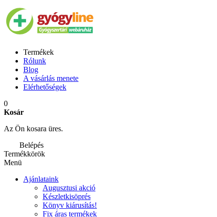
Termékek
Rólunk
Blog
A vásárlás menete
Elérhetőségek
0
Kosár
Az Ön kosara üres.
Belépés
Termékkörök
Menü
Ajánlataink
Augusztusi akció
Készletkisöprés
Könyv kiárusítás!
Fix áras termékek