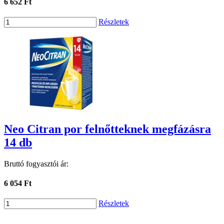
6 652 Ft
Részletek
Neo Citran por felnőtteknek megfázásra
14 db
Bruttó fogyasztói ár:
6 054 Ft
Részletek