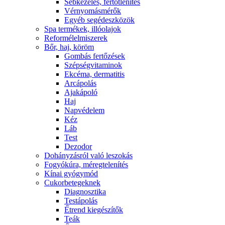
Sebkezelés, fertőtlenítés
Vérnyomásmérők
Egyéb segédeszközök
Spa termékek, illóolajok
Reformélelmiszerek
Bőr, haj, köröm
Gombás fertőzések
Szépségvitaminok
Ekcéma, dermatitis
Arcápolás
Ajakápoló
Haj
Napvédelem
Kéz
Láb
Test
Dezodor
Dohányzásról való leszokás
Fogyókúra, méregtelenítés
Kínai gyógymód
Cukorbetegeknek
Diagnosztika
Testápolás
É́trend kiegészítők
Teák