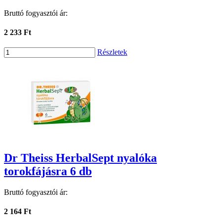
Bruttó fogyasztói ár:
2 233 Ft
Részletek
Dr Theiss HerbalSept nyalóka
torokfájásra 6 db
Bruttó fogyasztói ár:
2 164 Ft