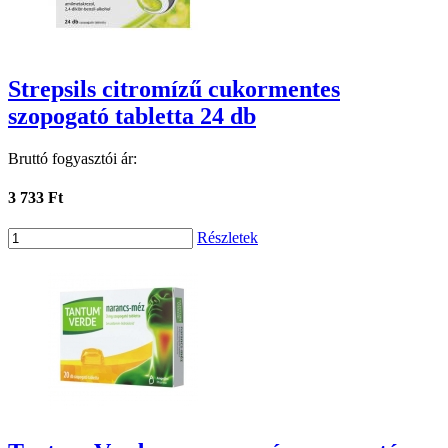
Strepsils citromízű cukormentes
szopogató tabletta 24 db
Bruttó fogyasztói ár:
3 733 Ft
Részletek