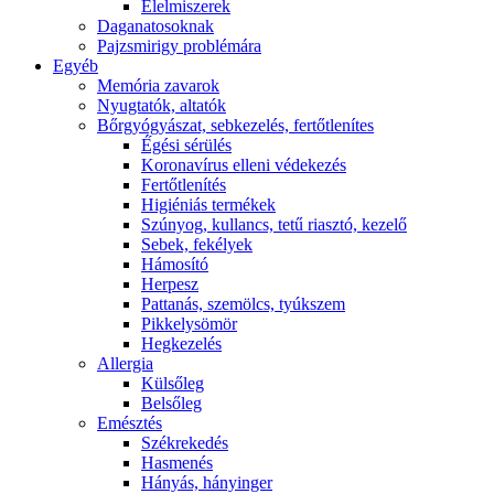
É́lelmiszerek
Daganatosoknak
Pajzsmirigy problémára
Egyéb
Memória zavarok
Nyugtatók, altatók
Bőrgyógyászat, sebkezelés, fertőtlenítes
É́gési sérülés
Koronavírus elleni védekezés
Fertőtlenítés
Higiéniás termékek
Szúnyog, kullancs, tetű riasztó, kezelő
Sebek, fekélyek
Hámosító
Herpesz
Pattanás, szemölcs, tyúkszem
Pikkelysömör
Hegkezelés
Allergia
Külsőleg
Belsőleg
Emésztés
Székrekedés
Hasmenés
Hányás, hányinger