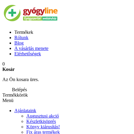
Termékek
Rólunk
Blog
A vásárlás menete
Elérhetőségek
0
Kosár
Az Ön kosara üres.
Belépés
Termékkörök
Menü
Ajánlataink
Augusztusi akció
Készletkisöprés
Könyv kiárusítás!
Fix áras termékek