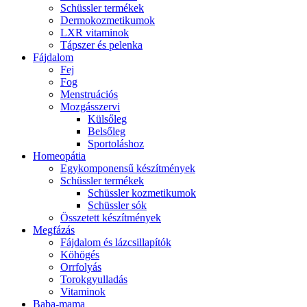
Schüssler termékek
Dermokozmetikumok
LXR vitaminok
Tápszer és pelenka
Fájdalom
Fej
Fog
Menstruációs
Mozgásszervi
Külsőleg
Belsőleg
Sportoláshoz
Homeopátia
Egykomponensű készítmények
Schüssler termékek
Schüssler kozmetikumok
Schüssler sók
Összetett készítmények
Megfázás
Fájdalom és lázcsillapítók
Köhögés
Orrfolyás
Torokgyulladás
Vitaminok
Baba-mama