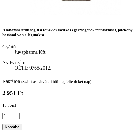
A lándzsás útifű segíti a torok és mellkas egészségének fenntartását, jótékony
hatással van a légutakra.
Gyártó:
Juvapharma Kft.
Nyilv. szám:
OÉTI.: 9765/2012.
Raktáron
(Szállítási, átvételi idő: legfeljebb két nap)
2 951 Ft
10 Ft/ml
Kosárba