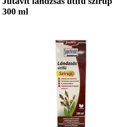
Jutavit lándzsás útifű szirup
300 ml