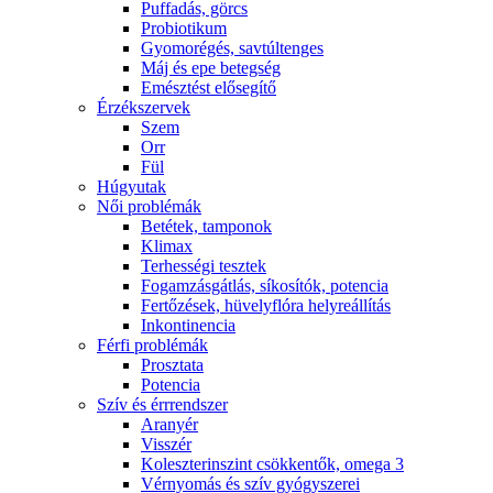
Puffadás, görcs
Probiotikum
Gyomorégés, savtúltenges
Máj és epe betegség
Emésztést elősegítő
Érzékszervek
Szem
Orr
Fül
Húgyutak
Női problémák
Betétek, tamponok
Klimax
Terhességi tesztek
Fogamzásgátlás, síkosítók, potencia
Fertőzések, hüvelyflóra helyreállítás
Inkontinencia
Férfi problémák
Prosztata
Potencia
Szív és érrrendszer
Aranyér
Visszér
Koleszterinszint csökkentők, omega 3
Vérnyomás és szív gyógyszerei