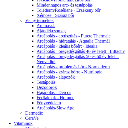
Mindennapos arc- és testápolás
Toléderm/Roséliane - Érzékeny bőr
Xémose - Száraz bőr
Vichy termékek
Arcmaszk
Ajándékcsomag
Arcápolás - arctisztítás - Purete Thermale
Arcápolás - hidratálás - Aqualia Thermál
Arcápolás - ideális bőrért - Idealia
Arcápolás - öregedésgátlás 40 év felett - Liftactiv
Arcápolás - öregedésgátlás 50 és 60 év felett -
Neovadiol
Arcápolás - problémás bőr - Normaderm
Arcápolás - száraz bőrre - Nutrilogie
Arcápolás - alapozók
Testápolás
Dezodorok
Hajápolás - Dercos
Férfiaknak - Homme
Fényvédelem
Arcápolás-Slow Age
Dermedic
CeraVe
Vitaminok