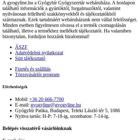
A gyogyline.hu a Gyógyhír Gyógyszertár webáruháza. A honlapon
található információk a gyártóktól, forgalmazóktól, valamint
nyilvánosan fellelhető szakkönyvekből és tájékoztatókból
származnak. Ezek tartalmáért webáruházunk nem vállal felelősséget.
Minden esetben figyelmesen olvassa el a termék csomagolásán
található, illetve a termékhez mellékelt tájékoztatót. Ha valamiben
bizonytalan, forduljon hozzánk bizalommal!
ÁSZF
Adatvédelmi nyilatkozat
Süti tájékoztató
Fizetés és szállítás
Törzsvásárlói program
Elérhetőségek
Mobil:
+36 20 666-7700
E-mail:
gyogyline@gyogyline.hu
Gyógyhír Patika, Budapest, Teleki László tér 5, 1086
Nyitva tartás: H-P: 7-18-ig, szombaton: 7-14-ig.
Belépés visszatérő vásárlóinknak