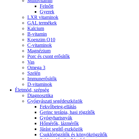
Multivitamin
Felnőtt
Gyerek
LXR vitaminok
GAL termékek
Kalcium
B-vitamin
Koenzim Q10
C-vitaminok
Magnézium
Porc és csont erősítők
Vas
Omega 3
Szelén
Immunerősítők
D-vitaminok
Életmód, szépség
Diagnosztika
Gyógyászati segédeszközök
Fekvőbeteg-ellátás
Gerinc terápia, hasi rögzítők
Gyógyharisnyák
Hőmérők, lázmérők
Járást segítő eszközök
Csuklórögzítők és könyökrögzítők