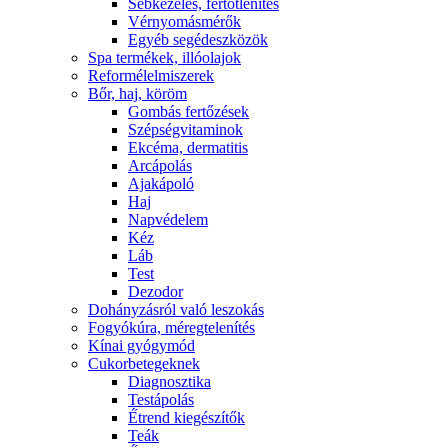
Sebkezelés, fertőtlenítés
Vérnyomásmérők
Egyéb segédeszközök
Spa termékek, illóolajok
Reformélelmiszerek
Bőr, haj, köröm
Gombás fertőzések
Szépségvitaminok
Ekcéma, dermatitis
Arcápolás
Ajakápoló
Haj
Napvédelem
Kéz
Láb
Test
Dezodor
Dohányzásról való leszokás
Fogyókúra, méregtelenítés
Kínai gyógymód
Cukorbetegeknek
Diagnosztika
Testápolás
É́trend kiegészítők
Teák