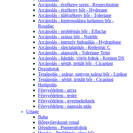
Arcápolás - érzékeny szem - Respectissime
Arcápolás - érzékeny bőr - Hydreane
Arcápolás - túlérzékeny bőr - Toleriane
Arcápolás - kipirosodásra hajlamos bőr -
Rosaliac
Arcápolás - problémás bőr - Effaclar
Arcápolás - száraz bőr - Nutritic
Arcápolás - intenzív hidratálás - Hydraphase
Arcápolás - ránctalanítás - Redermic C
Arcápolás - alapozók - Toleriane Teint
Arcápolás - hámlás, vörös foltok - Kerium DS
Arcápolás - sérült, irritált bőr - Cicaplast
Dezodorok
Testápolás - száraz, nagyon száraz bőr - Lipikar
Testápolás - sérült, irritált bőr - Cicaplast
Hajápolás
Fényvédelem - arcra
Fényvédelem - testre
Fényvédelem - gyermekeknek
Fényvédelem - napozás után
Uriage
Baba
Bőrgyógyászati vonal
Dépiderm - Pigmentfoltok
Hyséac - Problémás, zíros bőr