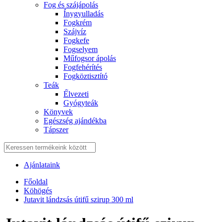
Fog és szájápolás
Í́nygyulladás
Fogkrém
Szájvíz
Fogkefe
Fogselyem
Műfogsor ápolás
Fogfehérítés
Fogköztisztító
Teák
É́lvezeti
Gyógyteák
Könyvek
Egészség ajándékba
Tápszer
Ajánlataink
Főoldal
Köhögés
Jutavit lándzsás útifű szirup 300 ml