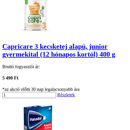
Capricare 3 kecsketej alapú, junior
gyermekital (12 hónapos kortól) 400 g
Bruttó fogyasztói ár:
5 490 Ft
*az akció előtti 30 nap legalacsonyabb ára
Részletek