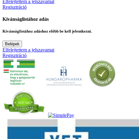
Elfelejtettem a jelszavamat
Regisztráció
Kívánságlistához adás
Kívánságlistához adáshoz előbb be kell jelentkezni.
Belépek
Elfelejtettem a jelszavamat
Regisztráció