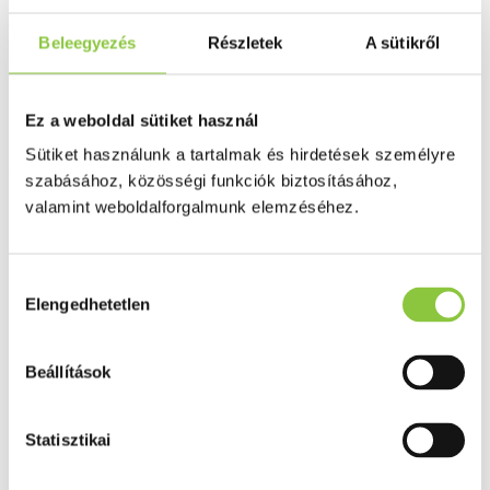
A kockázatokról és mellékhatásokról olvassa el a betegtájékoztatót,
vagy kérdezze meg kezelőorvosát, gyógyszerészét!
Beleegyezés
Részletek
A sütikről
Bővebben ...
Ingyenes szállítás 18 000 Ft felett
Ez a weboldal sütiket használ
Minőségellenőrzött termékek
Sütiket használunk a tartalmak és hirdetések személyre
Valós gyógyszertári háttér
szabásához, közösségi funkciók biztosításához,
valamint weboldalforgalmunk elemzéséhez.
Folyamatos akciók
Ezek is érdekelhetik Önt
Hozzájárulás
Elengedhetetlen
kiválasztása
Beállítások
Statisztikai