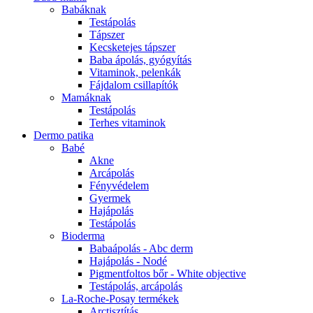
Babáknak
Testápolás
Tápszer
Kecsketejes tápszer
Baba ápolás, gyógyítás
Vitaminok, pelenkák
Fájdalom csillapítók
Mamáknak
Testápolás
Terhes vitaminok
Dermo patika
Babé
Akne
Arcápolás
Fényvédelem
Gyermek
Hajápolás
Testápolás
Bioderma
Babaápolás - Abc derm
Hajápolás - Nodé
Pigmentfoltos bőr - White objective
Testápolás, arcápolás
La-Roche-Posay termékek
Arctisztítás