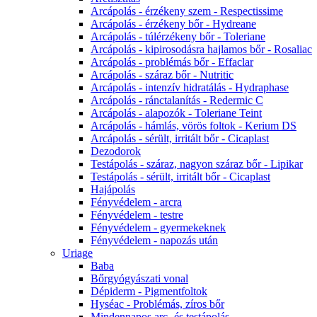
Arcápolás - érzékeny szem - Respectissime
Arcápolás - érzékeny bőr - Hydreane
Arcápolás - túlérzékeny bőr - Toleriane
Arcápolás - kipirosodásra hajlamos bőr - Rosaliac
Arcápolás - problémás bőr - Effaclar
Arcápolás - száraz bőr - Nutritic
Arcápolás - intenzív hidratálás - Hydraphase
Arcápolás - ránctalanítás - Redermic C
Arcápolás - alapozók - Toleriane Teint
Arcápolás - hámlás, vörös foltok - Kerium DS
Arcápolás - sérült, irritált bőr - Cicaplast
Dezodorok
Testápolás - száraz, nagyon száraz bőr - Lipikar
Testápolás - sérült, irritált bőr - Cicaplast
Hajápolás
Fényvédelem - arcra
Fényvédelem - testre
Fényvédelem - gyermekeknek
Fényvédelem - napozás után
Uriage
Baba
Bőrgyógyászati vonal
Dépiderm - Pigmentfoltok
Hyséac - Problémás, zíros bőr
Mindennapos arc- és testápolás