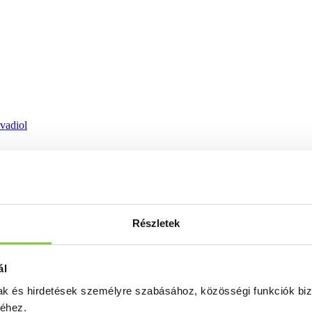
ovadiol
Részletek
ál
mak és hirdetések személyre szabásához, közösségi funkciók biz
séhez.