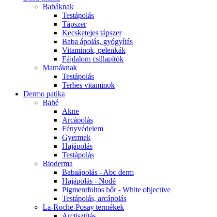
Babáknak
Testápolás
Tápszer
Kecsketejes tápszer
Baba ápolás, gyógyítás
Vitaminok, pelenkák
Fájdalom csillapítók
Mamáknak
Testápolás
Terhes vitaminok
Dermo patika
Babé
Akne
Arcápolás
Fényvédelem
Gyermek
Hajápolás
Testápolás
Bioderma
Babaápolás - Abc derm
Hajápolás - Nodé
Pigmentfoltos bőr - White objective
Testápolás, arcápolás
La-Roche-Posay termékek
Arctisztítás