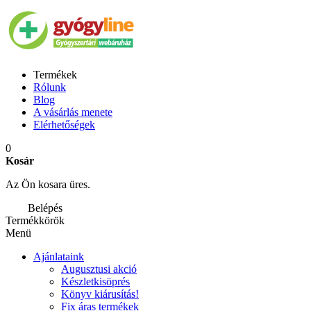
Termékek
Rólunk
Blog
A vásárlás menete
Elérhetőségek
0
Kosár
Az Ön kosara üres.
Belépés
Termékkörök
Menü
Ajánlataink
Augusztusi akció
Készletkisöprés
Könyv kiárusítás!
Fix áras termékek