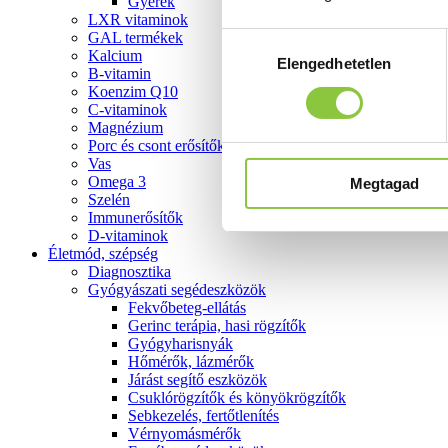
Gyerek
LXR vitaminok
GAL termékek
Hozzájárulás
Kalcium
Elengedhetetlen
kiválasztása
B-vitamin
Koenzim Q10
C-vitaminok
Magnézium
Porc és csont erősítők
Vas
Omega 3
Megtagad
Szelén
Immunerősítők
D-vitaminok
Életmód, szépség
Diagnosztika
Gyógyászati segédeszközök
Fekvőbeteg-ellátás
Gerinc terápia, hasi rögzítők
Gyógyharisnyák
Hőmérők, lázmérők
Járást segítő eszközök
Csuklórögzítők és könyökrögzítők
Sebkezelés, fertőtlenítés
Vérnyomásmérők