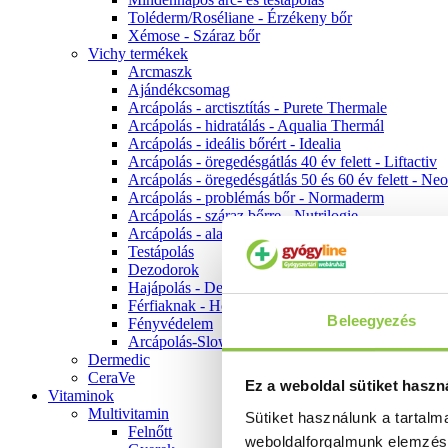
Toléderm/Roséliane - Érzékeny bőr
Xémose - Száraz bőr
Vichy termékek
Arcmaszk
Ajándékcsomag
Arcápolás - arctisztítás - Purete Thermale
Arcápolás - hidratálás - Aqualia Thermál
Arcápolás - ideális bőrért - Idealia
Arcápolás - öregedésgátlás 40 év felett - Liftactiv
Arcápolás - öregedésgátlás 50 és 60 év felett - Ne
Arcápolás - problémás bőr - Normaderm
Arcápolás - száraz bőrre - Nutrilogie
Arcápolás - alapozók
Testápolás
Dezodorok
Hajápolás - Dercos
Férfiaknak - Homme
Beleegyezés
Fényvédelem
Arcápolás-Slow Age
Dermedic
CeraVe
Ez a weboldal sütiket haszn
Vitaminok
Multivitamin
Sütiket használunk a tartal
Felnőtt
weboldalforgalmunk elemzé