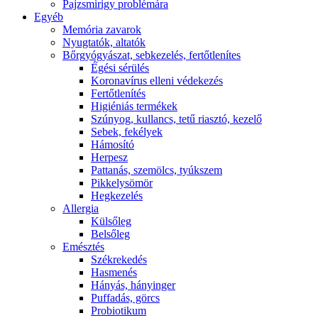
Pajzsmirigy problémára
Egyéb
Memória zavarok
Nyugtatók, altatók
Bőrgyógyászat, sebkezelés, fertőtlenítes
É́gési sérülés
Koronavírus elleni védekezés
Fertőtlenítés
Higiéniás termékek
Szúnyog, kullancs, tetű riasztó, kezelő
Sebek, fekélyek
Hámosító
Herpesz
Pattanás, szemölcs, tyúkszem
Pikkelysömör
Hegkezelés
Allergia
Külsőleg
Belsőleg
Emésztés
Székrekedés
Hasmenés
Hányás, hányinger
Puffadás, görcs
Probiotikum