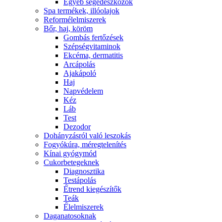
Egyéb segédeszközök
Spa termékek, illóolajok
Reformélelmiszerek
Bőr, haj, köröm
Gombás fertőzések
Szépségvitaminok
Ekcéma, dermatitis
Arcápolás
Ajakápoló
Haj
Napvédelem
Kéz
Láb
Test
Dezodor
Dohányzásról való leszokás
Fogyókúra, méregtelenítés
Kínai gyógymód
Cukorbetegeknek
Diagnosztika
Testápolás
É́trend kiegészítők
Teák
É́lelmiszerek
Daganatosoknak