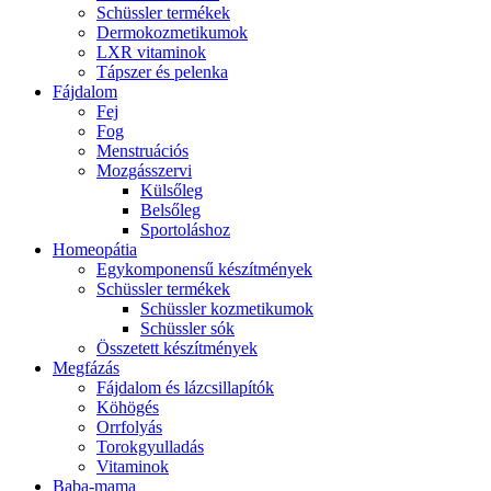
Schüssler termékek
Dermokozmetikumok
LXR vitaminok
Tápszer és pelenka
Fájdalom
Fej
Fog
Menstruációs
Mozgásszervi
Külsőleg
Belsőleg
Sportoláshoz
Homeopátia
Egykomponensű készítmények
Schüssler termékek
Schüssler kozmetikumok
Schüssler sók
Összetett készítmények
Megfázás
Fájdalom és lázcsillapítók
Köhögés
Orrfolyás
Torokgyulladás
Vitaminok
Baba-mama