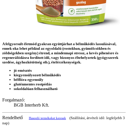
A felgyorsult életmód gyakran együttjárhat a bélműködés lassulásával,
ennek oka lehet például az egyoldalú (rostokban, gyümölcsökben és
zöldségekben szegény) étrend, a mindennapi stressz, a kevés pihenésre és
regenerálódásra fordított idő, vagy bizonyos éltehelyzetek (gyógyszerek
szedése, ágyhozkötöttség stb.), ételérzékenységek.
jó emésztés
kiegyensúlyozott bélműködés
bélflóra egyensúly
gluténmentes rostpótlás
sokoldalúan felhasználható
Forgalmazó:
BGB Interherb Kft.
Rendelhető
(Szállítási, átvételi idő: legfeljebb 3
Hasonló termékeket keresek
nap)