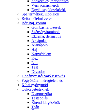
Sebkezelés, fertőtlenítés
Vérnyomásmérők
Egyéb segédeszközök
Spa termékek, illóolajok
Reformélelmiszerek
Bőr, haj, köröm
Gombás fertőzések
Szépségvitaminok
Ekcéma, dermatitis
Arcápolás
Ajakápoló
Haj
Napvédelem
Kéz
Láb
Test
Dezodor
Dohányzásról való leszokás
Fogyókúra, méregtelenítés
Kínai gyógymód
Cukorbetegeknek
Diagnosztika
Testápolás
É́trend kiegészítők
Teák