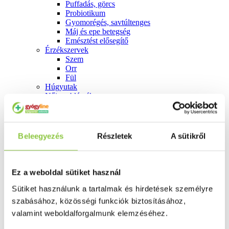
Puffadás, görcs
Probiotikum
Gyomorégés, savtúltenges
Máj és epe betegség
Emésztést elősegítő
Érzékszervek
Szem
Orr
Fül
Húgyutak
Női problémák
Betétek, tamponok
Klimax
Terhességi tesztek
Fogamzásgátlás, síkosítók, potencia
Beleegyezés
Részletek
A sütikről
Fertőzések, hüvelyflóra helyreállítás
Inkontinencia
Férfi problémák
Prosztata
Ez a weboldal sütiket használ
Potencia
Szív és érrrendszer
Sütiket használunk a tartalmak és hirdetések személyre
Aranyér
szabásához, közösségi funkciók biztosításához,
Visszér
valamint weboldalforgalmunk elemzéséhez.
Koleszterinszint csökkentők, omega 3
Vérnyomás és szív gyógyszerei