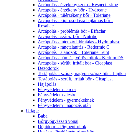
Arcápolás - érzékeny szem - Respectissime
Arcápolás - érzékeny bőr - Hydreane
Arcápolás - túlérzékeny bőr - Toleriane
Arcápolás - kipirosodásra hajlamos bőr -
Rosaliac
Arcápolás - problémás bőr - Effaclar
Arcápolás - száraz bőr - Nutritic
Arcápolás - intenzív hidratálás - Hydraphase
Arcápolás - ránctalanítás - Redermic C
Arcápolás - alapozók - Toleriane Teint
Arcápolás - hámlás, vörös foltok - Kerium DS
Arcápolás - sérült, irritált bőr - Cicaplast
Dezodorok
Testápolás - száraz, nagyon száraz bőr - Lipikar
Testápolás - sérült, irritált bőr - Cicaplast
Hajápolás
Fényvédelem - arcra
Fényvédelem - testre
Fényvédelem - gyermekeknek
Fényvédelem - napozás után
Uriage
Baba
Bőrgyógyászati vonal
Dépiderm - Pigmentfoltok
Hyséac - Problémás, zíros bőr