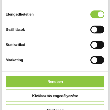
Fog és szájápolás
Í́nygyulladás
Hozzájárulás
Fogkrém
Elengedhetetlen
kiválasztása
Szájvíz
Fogkefe
Fogselyem
Műfogsor ápolás
Beállítások
Fogfehérítés
Fogköztisztító
Teák
Statisztikai
É́lvezeti
Gyógyteák
Könyvek
Marketing
Egészség ajándékba
Tápszer
Rendben
Ajánlataink
Főoldal
Székrekedés
Kiválasztás engedélyezése
Interherb XXL 70 adag Rost-Komplex 5in1 porkeverék Natúr
350g