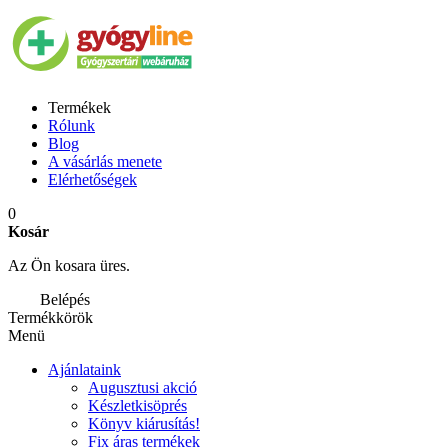
Termékek
Rólunk
Blog
A vásárlás menete
Elérhetőségek
0
Kosár
Az Ön kosara üres.
Belépés
Termékkörök
Menü
Ajánlataink
Augusztusi akció
Készletkisöprés
Könyv kiárusítás!
Fix áras termékek