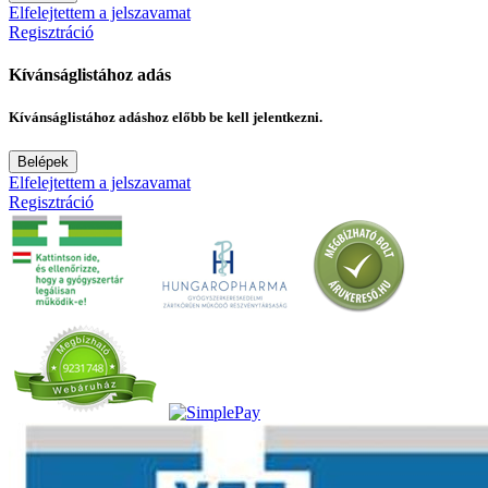
Elfelejtettem a jelszavamat
Regisztráció
Kívánságlistához adás
Kívánságlistához adáshoz előbb be kell jelentkezni.
Belépek
Elfelejtettem a jelszavamat
Regisztráció