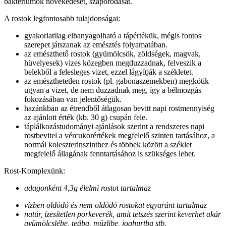
baktériumok növekedését, szaporodását.
A rostok legfontosabb tulajdonságai:
gyakorlatilag elhanyagolható a tápértékük, mégis fontos
szerepet játszanak az emésztés folyamatában.
az emészthető rostok (gyümölcsök, zöldségek, magvak,
hüvelyesek) vizes közegben megduzzadnak, felveszik a
belekből a felesleges vizet, ezzel lágyítják a székletet.
az emészthetetlen rostok (pl. gabonaszemekben) megkötik
ugyan a vizet, de nem duzzadnak meg, így a bélmozgás
fokozásában van jelentőségük.
hazánkban az étrendből átlagosan bevitt napi rostmennyiség
az ajánlott érték (kb. 30 g) csupán fele.
táplálkozástudományi ajánlások szerint a rendszeres napi
rostbevitel a vércukorértékek megfelelő szinten tartásához, a
normál koleszterinszinthez és többek között a széklet
megfelelő állagának fenntartásához is szükséges lehet.
Rost-Komplexünk:
adagonként 4,3g élelmi rostot tartalmaz
vízben oldódó és nem oldódó rostokat egyaránt tartalmaz
natúr, ízesítetlen porkeverék, amit tetszés szerint keverhet akár
gyümölcslébe, teába, müzlibe, joghurtba stb.