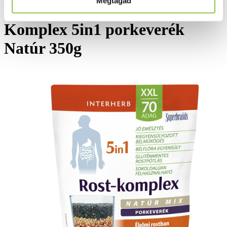
Megtagad
Interherb XXL 70 adag Rost-
Komplex 5in1 porkeverék
Natúr 350g