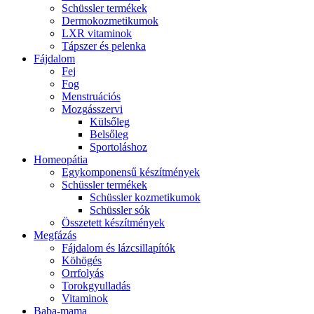
Schüssler termékek
Dermokozmetikumok
LXR vitaminok
Tápszer és pelenka
Fájdalom
Fej
Fog
Menstruációs
Mozgásszervi
Külsőleg
Belsőleg
Sportoláshoz
Homeopátia
Egykomponensű készítmények
Schüssler termékek
Schüssler kozmetikumok
Schüssler sók
Összetett készítmények
Megfázás
Fájdalom és lázcsillapítók
Köhögés
Orrfolyás
Torokgyulladás
Vitaminok
Baba-mama