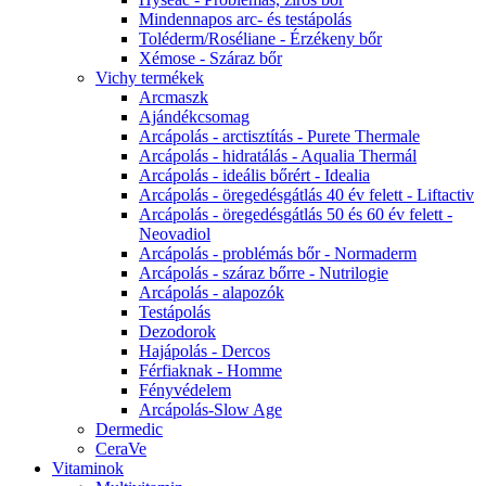
Mindennapos arc- és testápolás
Toléderm/Roséliane - Érzékeny bőr
Xémose - Száraz bőr
Vichy termékek
Arcmaszk
Ajándékcsomag
Arcápolás - arctisztítás - Purete Thermale
Arcápolás - hidratálás - Aqualia Thermál
Arcápolás - ideális bőrért - Idealia
Arcápolás - öregedésgátlás 40 év felett - Liftactiv
Arcápolás - öregedésgátlás 50 és 60 év felett -
Neovadiol
Arcápolás - problémás bőr - Normaderm
Arcápolás - száraz bőrre - Nutrilogie
Arcápolás - alapozók
Testápolás
Dezodorok
Hajápolás - Dercos
Férfiaknak - Homme
Fényvédelem
Arcápolás-Slow Age
Dermedic
CeraVe
Vitaminok