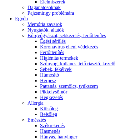
É́lelmiszerek
Daganatosoknak
Pajzsmirigy problémára
Egyéb
Memória zavarok
Nyugtatók, altatók
Bőrgyógyászat, sebkezelés, fertőtlenítes
É́gési sérülés
Koronavírus elleni védekezés
Fertőtlenítés
Higiéniás termékek
Szúnyog, kullancs, tetű riasztó, kezelő
Sebek, fekélyek
Hámosító
Herpesz
Pattanás, szemölcs, tyúkszem
Pikkelysömör
Hegkezelés
Allergia
Külsőleg
Belsőleg
Emésztés
Székrekedés
Hasmenés
Hányás, hányinger