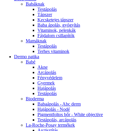
Babáknak
Testápolás
Tápszer
Kecsketejes tápszer
Baba ápolás, gyógyítás
Vitaminok, pelenkák
Fájdalom csillapítók
Mamáknak
Testápolás
Terhes vitaminok
Dermo patika
Babé
Akne
Arcápolás
Fényvédelem
Gyermek
Hajápolás
Testápolás
Bioderma
Babaápolás - Abc derm
Hajápolás - Nodé
Pigmentfoltos bőr - White objective
Testápolás, arcápolás
La-Roche-Posay termékek
Arctisztítás