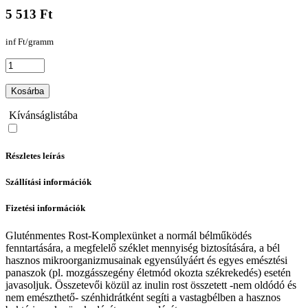
5 513 Ft
inf Ft/gramm
Kosárba
Kívánságlistába
Részletes leírás
Szállítási információk
Fizetési információk
Gluténmentes Rost-Komplexünket a normál bélműködés
fenntartására, a megfelelő széklet mennyiség biztosítására, a bél
hasznos mikroorganizmusainak egyensúlyáért és egyes emésztési
panaszok (pl. mozgásszegény életmód okozta székrekedés) esetén
javasoljuk. Összetevői közül az inulin rost összetett -nem oldódó és
nem emészthető- szénhidrátként segíti a vastagbélben a hasznos