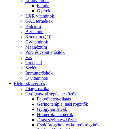
Multivitamin
Felnőtt
Gyerek
LXR vitaminok
GAL termékek
Kalcium
B-vitamin
Koenzim Q10
C-vitaminok
Magnézium
Porc és csont erősítők
Vas
Omega 3
Szelén
Immunerősítők
D-vitaminok
Életmód, szépség
Diagnosztika
Gyógyászati segédeszközök
Fekvőbeteg-ellátás
Gerinc terápia, hasi rögzítők
Gyógyharisnyák
Hőmérők, lázmérők
Járást segítő eszközök
Csuklórögzítők és könyökrögzítők