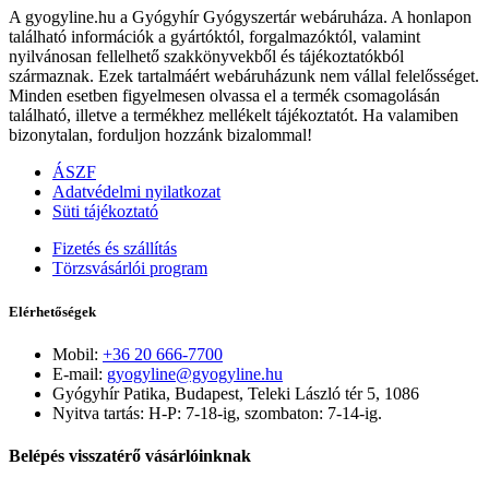
A gyogyline.hu a Gyógyhír Gyógyszertár webáruháza. A honlapon
található információk a gyártóktól, forgalmazóktól, valamint
nyilvánosan fellelhető szakkönyvekből és tájékoztatókból
származnak. Ezek tartalmáért webáruházunk nem vállal felelősséget.
Minden esetben figyelmesen olvassa el a termék csomagolásán
található, illetve a termékhez mellékelt tájékoztatót. Ha valamiben
bizonytalan, forduljon hozzánk bizalommal!
ÁSZF
Adatvédelmi nyilatkozat
Süti tájékoztató
Fizetés és szállítás
Törzsvásárlói program
Elérhetőségek
Mobil:
+36 20 666-7700
E-mail:
gyogyline@gyogyline.hu
Gyógyhír Patika, Budapest, Teleki László tér 5, 1086
Nyitva tartás: H-P: 7-18-ig, szombaton: 7-14-ig.
Belépés visszatérő vásárlóinknak