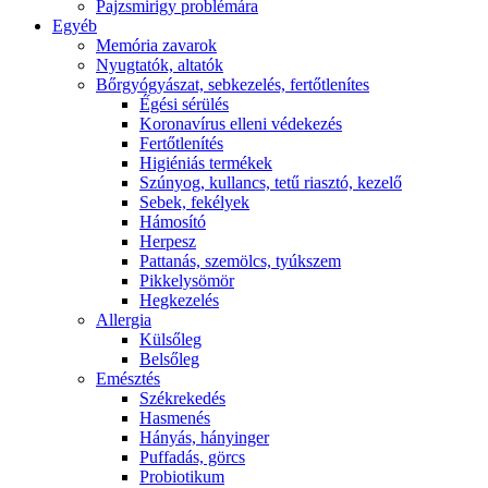
Pajzsmirigy problémára
Egyéb
Memória zavarok
Nyugtatók, altatók
Bőrgyógyászat, sebkezelés, fertőtlenítes
É́gési sérülés
Koronavírus elleni védekezés
Fertőtlenítés
Higiéniás termékek
Szúnyog, kullancs, tetű riasztó, kezelő
Sebek, fekélyek
Hámosító
Herpesz
Pattanás, szemölcs, tyúkszem
Pikkelysömör
Hegkezelés
Allergia
Külsőleg
Belsőleg
Emésztés
Székrekedés
Hasmenés
Hányás, hányinger
Puffadás, görcs
Probiotikum