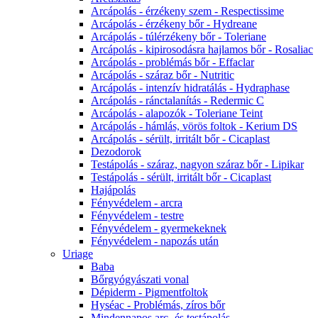
Arcápolás - érzékeny szem - Respectissime
Arcápolás - érzékeny bőr - Hydreane
Arcápolás - túlérzékeny bőr - Toleriane
Arcápolás - kipirosodásra hajlamos bőr - Rosaliac
Arcápolás - problémás bőr - Effaclar
Arcápolás - száraz bőr - Nutritic
Arcápolás - intenzív hidratálás - Hydraphase
Arcápolás - ránctalanítás - Redermic C
Arcápolás - alapozók - Toleriane Teint
Arcápolás - hámlás, vörös foltok - Kerium DS
Arcápolás - sérült, irritált bőr - Cicaplast
Dezodorok
Testápolás - száraz, nagyon száraz bőr - Lipikar
Testápolás - sérült, irritált bőr - Cicaplast
Hajápolás
Fényvédelem - arcra
Fényvédelem - testre
Fényvédelem - gyermekeknek
Fényvédelem - napozás után
Uriage
Baba
Bőrgyógyászati vonal
Dépiderm - Pigmentfoltok
Hyséac - Problémás, zíros bőr
Mindennapos arc- és testápolás