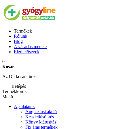
Termékek
Rólunk
Blog
A vásárlás menete
Elérhetőségek
0
Kosár
Az Ön kosara üres.
Belépés
Termékkörök
Menü
Ajánlataink
Augusztusi akció
Készletkisöprés
Könyv kiárusítás!
Fix áras termékek