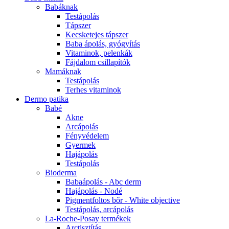
Babáknak
Testápolás
Tápszer
Kecsketejes tápszer
Baba ápolás, gyógyítás
Vitaminok, pelenkák
Fájdalom csillapítók
Mamáknak
Testápolás
Terhes vitaminok
Dermo patika
Babé
Akne
Arcápolás
Fényvédelem
Gyermek
Hajápolás
Testápolás
Bioderma
Babaápolás - Abc derm
Hajápolás - Nodé
Pigmentfoltos bőr - White objective
Testápolás, arcápolás
La-Roche-Posay termékek
Arctisztítás