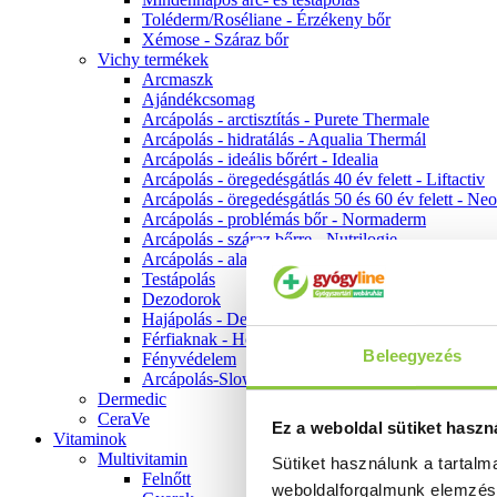
Toléderm/Roséliane - Érzékeny bőr
Xémose - Száraz bőr
Vichy termékek
Arcmaszk
Ajándékcsomag
Arcápolás - arctisztítás - Purete Thermale
Arcápolás - hidratálás - Aqualia Thermál
Arcápolás - ideális bőrért - Idealia
Arcápolás - öregedésgátlás 40 év felett - Liftactiv
Arcápolás - öregedésgátlás 50 és 60 év felett - Ne
Arcápolás - problémás bőr - Normaderm
Arcápolás - száraz bőrre - Nutrilogie
Arcápolás - alapozók
Testápolás
Dezodorok
Hajápolás - Dercos
Férfiaknak - Homme
Beleegyezés
Fényvédelem
Arcápolás-Slow Age
Dermedic
CeraVe
Ez a weboldal sütiket haszn
Vitaminok
Multivitamin
Sütiket használunk a tartal
Felnőtt
weboldalforgalmunk elemzé