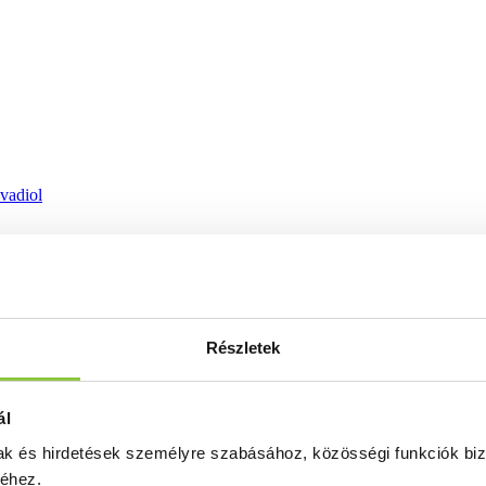
ovadiol
Részletek
ál
mak és hirdetések személyre szabásához, közösségi funkciók biz
séhez.