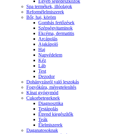
Egyéb segédeszközök
Spa termékek, illóolajok
Reformélelmiszerek
Bőr, haj, köröm
Gombás fertőzések
Szépségvitaminok
Ekcéma, dermatitis
Arcápolás
Ajakápoló
Haj
Napvédelem
Kéz
Láb
Test
Dezodor
Dohányzásról való leszokás
Fogyókúra, méregtelenítés
Kínai gyógymód
Cukorbetegeknek
Diagnosztika
Testápolás
É́trend kiegészítők
Teák
É́lelmiszerek
Daganatosoknak