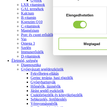
Gyerek
LXR vitaminok
GAL termékek
Hozzájárulás
Kalcium
Elengedhetetlen
kiválasztása
B-vitamin
Koenzim Q10
C-vitaminok
Magnézium
Porc és csont erősítők
Vas
Omega 3
Megtagad
Szelén
Immunerősítők
D-vitaminok
Életmód, szépség
Diagnosztika
Gyógyászati segédeszközök
Fekvőbeteg-ellátás
Gerinc terápia, hasi rögzítők
Gyógyharisnyák
Hőmérők, lázmérők
Járást segítő eszközök
Csuklórögzítők és könyökrögzítők
Sebkezelés, fertőtlenítés
Vérnyomásmérők