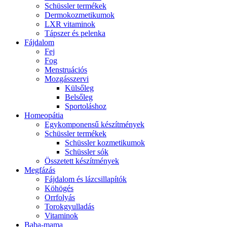
Schüssler termékek
Dermokozmetikumok
LXR vitaminok
Tápszer és pelenka
Fájdalom
Fej
Fog
Menstruációs
Mozgásszervi
Külsőleg
Belsőleg
Sportoláshoz
Homeopátia
Egykomponensű készítmények
Schüssler termékek
Schüssler kozmetikumok
Schüssler sók
Összetett készítmények
Megfázás
Fájdalom és lázcsillapítók
Köhögés
Orrfolyás
Torokgyulladás
Vitaminok
Baba-mama