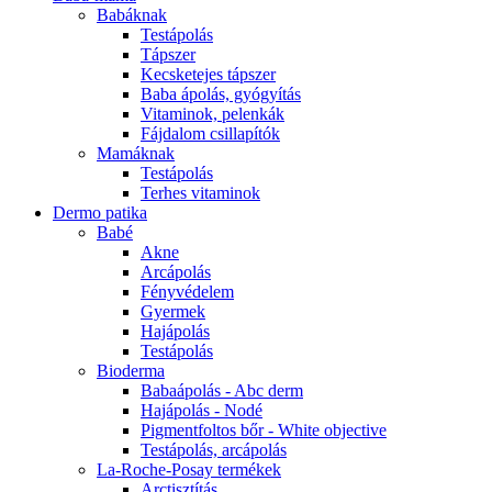
Babáknak
Testápolás
Tápszer
Kecsketejes tápszer
Baba ápolás, gyógyítás
Vitaminok, pelenkák
Fájdalom csillapítók
Mamáknak
Testápolás
Terhes vitaminok
Dermo patika
Babé
Akne
Arcápolás
Fényvédelem
Gyermek
Hajápolás
Testápolás
Bioderma
Babaápolás - Abc derm
Hajápolás - Nodé
Pigmentfoltos bőr - White objective
Testápolás, arcápolás
La-Roche-Posay termékek
Arctisztítás