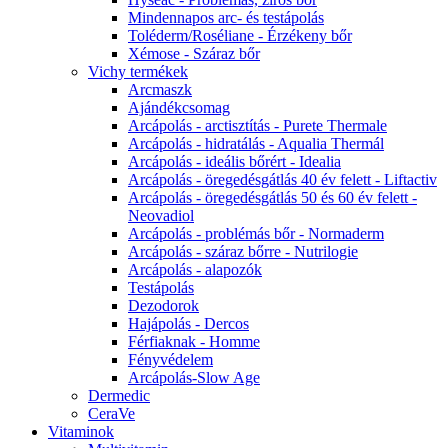
Mindennapos arc- és testápolás
Toléderm/Roséliane - Érzékeny bőr
Xémose - Száraz bőr
Vichy termékek
Arcmaszk
Ajándékcsomag
Arcápolás - arctisztítás - Purete Thermale
Arcápolás - hidratálás - Aqualia Thermál
Arcápolás - ideális bőrért - Idealia
Arcápolás - öregedésgátlás 40 év felett - Liftactiv
Arcápolás - öregedésgátlás 50 és 60 év felett -
Neovadiol
Arcápolás - problémás bőr - Normaderm
Arcápolás - száraz bőrre - Nutrilogie
Arcápolás - alapozók
Testápolás
Dezodorok
Hajápolás - Dercos
Férfiaknak - Homme
Fényvédelem
Arcápolás-Slow Age
Dermedic
CeraVe
Vitaminok