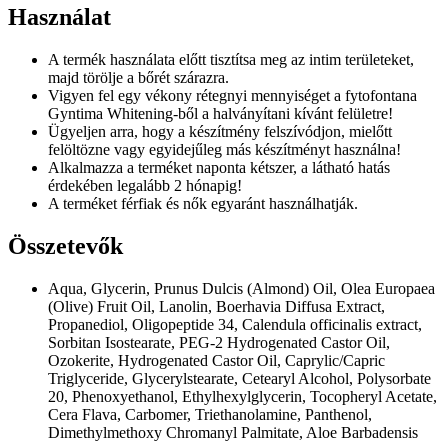
Használat
A termék használata előtt tisztítsa meg az intim területeket,
majd törölje a bőrét szárazra.
Vigyen fel egy vékony rétegnyi mennyiséget a fytofontana
Gyntima Whitening-ből a halványítani kívánt felületre!
Ügyeljen arra, hogy a készítmény felszívódjon, mielőtt
felöltözne vagy egyidejűleg más készítményt használna!
Alkalmazza a terméket naponta kétszer, a látható hatás
érdekében legalább 2 hónapig!
A terméket férfiak és nők egyaránt használhatják.
Összetevők
Aqua, Glycerin, Prunus Dulcis (Almond) Oil, Olea Europaea
(Olive) Fruit Oil, Lanolin, Boerhavia Diffusa Extract,
Propanediol, Oligopeptide 34, Calendula officinalis extract,
Sorbitan Isostearate, PEG-2 Hydrogenated Castor Oil,
Ozokerite, Hydrogenated Castor Oil, Caprylic/Capric
Triglyceride, Glycerylstearate, Cetearyl Alcohol, Polysorbate
20, Phenoxyethanol, Ethylhexylglycerin, Tocopheryl Acetate,
Cera Flava, Carbomer, Triethanolamine, Panthenol,
Dimethylmethoxy Chromanyl Palmitate, Aloe Barbadensis