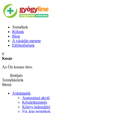
Termékek
Rólunk
Blog
A vásárlás menete
Elérhetőségek
0
Kosár
Az Ön kosara üres.
Belépés
Termékkörök
Menü
Ajánlataink
Augusztusi akció
Készletkisöprés
Könyv kiárusítás!
Fix áras termékek