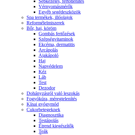
Sebkezelés, fertőtlenítés
Vérnyomásmérők
Egyéb segédeszközök
Spa termékek, illóolajok
Reformélelmiszerek
Bőr, haj, köröm
Gombás fertőzések
Szépségvitaminok
Ekcéma, dermatitis
Arcápolás
Ajakápoló
Haj
Napvédelem
Kéz
Láb
Test
Dezodor
Dohányzásról való leszokás
Fogyókúra, méregtelenítés
Kínai gyógymód
Cukorbetegeknek
Diagnosztika
Testápolás
É́trend kiegészítők
Teák