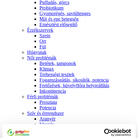
Puffadás, görcs
Probiotikum
Gyomorégés, savtúltenges
Máj és epe betegség
Emésztést elősegítő
Érzékszervek
Szem
Orr
Fül
Húgyutak
Női problémák
Betétek, tamponok
Klimax
Terhességi tesztek
Fogamzásgátlás, síkosítók, potencia
Fertőzések, hüvelyflóra helyreállítás
Inkontinencia
Férfi problémák
Prosztata
Potencia
Szív és érrrendszer
Aranyér
Visszér
Koleszterinszint csökkentők, omega 3
Vérnyomás és szív gyógyszerei