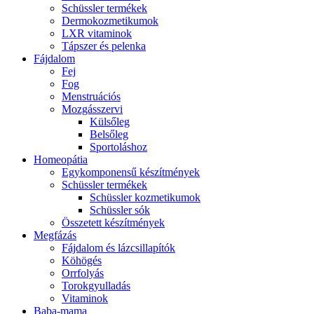
Schüssler termékek
Dermokozmetikumok
LXR vitaminok
Tápszer és pelenka
Fájdalom
Fej
Fog
Menstruációs
Mozgásszervi
Külsőleg
Belsőleg
Sportoláshoz
Homeopátia
Egykomponensű készítmények
Schüssler termékek
Schüssler kozmetikumok
Schüssler sók
Összetett készítmények
Megfázás
Fájdalom és lázcsillapítók
Köhögés
Orrfolyás
Torokgyulladás
Vitaminok
Baba-mama