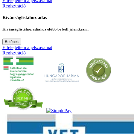
Elfelejtettem a jelszavamat
Regisztráció
Kívánságlistához adás
Kívánságlistához adáshoz előbb be kell jelentkezni.
Belépek
Elfelejtettem a jelszavamat
Regisztráció