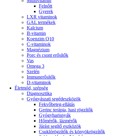
Multivitamin
Felnőtt
Gyerek
LXR vitaminok
GAL termékek
Kalcium
B-vitamin
Koenzim Q10
C-vitaminok
Magnézium
Porc és csont erősítők
Vas
Omega 3
Szelén
Immunerősítők
D-vitaminok
Életmód, szépség
Diagnosztika
Gyógyászati segédeszközök
Fekvőbeteg-ellátás
Gerinc terápia, hasi rögzítők
Gyógyharisnyák
Hőmérők, lázmérők
Járást segítő eszközök
Csuklórögzítők és könyökrögzítők