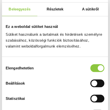
Fog és szájápolás
Í́nygyulladás
Beleegyezés
Részletek
A sütikről
Fogkrém
Szájvíz
Fogkefe
Fogselyem
Ez a weboldal sütiket használ
Műfogsor ápolás
Fogfehérítés
Sütiket használunk a tartalmak és hirdetések személyre
Fogköztisztító
szabásához, közösségi funkciók biztosításához,
Teák
valamint weboldalforgalmunk elemzéséhez.
É́lvezeti
Gyógyteák
Könyvek
Egészség ajándékba
Hozzájárulás
Tápszer
Elengedhetetlen
kiválasztása
Ajánlataink
Beállítások
Főoldal
Fogamzásgátlás, síkosítók, potencia
Statisztikai
Gyntima Intim fehérítő krém, 50 ml