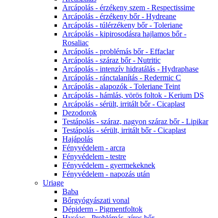
Arcápolás - érzékeny szem - Respectissime
Arcápolás - érzékeny bőr - Hydreane
Arcápolás - túlérzékeny bőr - Toleriane
Arcápolás - kipirosodásra hajlamos bőr -
Rosaliac
Arcápolás - problémás bőr - Effaclar
Arcápolás - száraz bőr - Nutritic
Arcápolás - intenzív hidratálás - Hydraphase
Arcápolás - ránctalanítás - Redermic C
Arcápolás - alapozók - Toleriane Teint
Arcápolás - hámlás, vörös foltok - Kerium DS
Arcápolás - sérült, irritált bőr - Cicaplast
Dezodorok
Testápolás - száraz, nagyon száraz bőr - Lipikar
Testápolás - sérült, irritált bőr - Cicaplast
Hajápolás
Fényvédelem - arcra
Fényvédelem - testre
Fényvédelem - gyermekeknek
Fényvédelem - napozás után
Uriage
Baba
Bőrgyógyászati vonal
Dépiderm - Pigmentfoltok
Hyséac - Problémás, zíros bőr