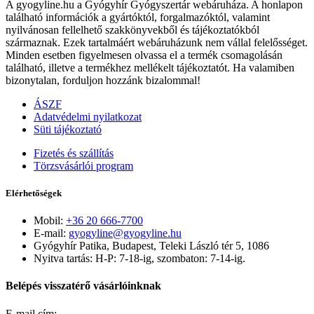
A gyogyline.hu a Gyógyhír Gyógyszertár webáruháza. A honlapon
található információk a gyártóktól, forgalmazóktól, valamint
nyilvánosan fellelhető szakkönyvekből és tájékoztatókból
származnak. Ezek tartalmáért webáruházunk nem vállal felelősséget.
Minden esetben figyelmesen olvassa el a termék csomagolásán
található, illetve a termékhez mellékelt tájékoztatót. Ha valamiben
bizonytalan, forduljon hozzánk bizalommal!
ÁSZF
Adatvédelmi nyilatkozat
Süti tájékoztató
Fizetés és szállítás
Törzsvásárlói program
Elérhetőségek
Mobil:
+36 20 666-7700
E-mail:
gyogyline@gyogyline.hu
Gyógyhír Patika, Budapest, Teleki László tér 5, 1086
Nyitva tartás: H-P: 7-18-ig, szombaton: 7-14-ig.
Belépés visszatérő vásárlóinknak
E-mail cím: