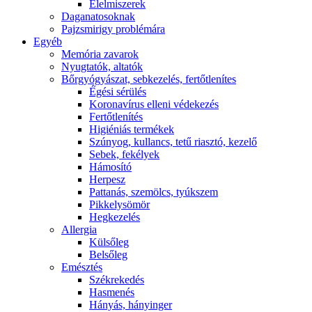
É́lelmiszerek
Daganatosoknak
Pajzsmirigy problémára
Egyéb
Memória zavarok
Nyugtatók, altatók
Bőrgyógyászat, sebkezelés, fertőtlenítes
É́gési sérülés
Koronavírus elleni védekezés
Fertőtlenítés
Higiéniás termékek
Szúnyog, kullancs, tetű riasztó, kezelő
Sebek, fekélyek
Hámosító
Herpesz
Pattanás, szemölcs, tyúkszem
Pikkelysömör
Hegkezelés
Allergia
Külsőleg
Belsőleg
Emésztés
Székrekedés
Hasmenés
Hányás, hányinger