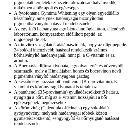
pigmentált területek színezete fokozatosan halványodik,
miközben a bőr ápolt és egészséges.
A fytofontana Gyntima Whitening egy olyan egyedülálló
készítmény, amelynek hatóanyagai bizonyítottan
pigmenthalványító hatással rendelkeznek:
Az egyik fő hatóanyaga egy biotechnológiai úton, ellenőrzött
laboratóriumi környezetben előállított peptid, az
oligoepeptide-34.
Az in vitro vizsgálatok alátámasztották, hogy az oligopeptide-
34 sokkal intenzívebb hatással rendelkezik számos
bőrhalványító hatóanyagnál, mint pl. a C-vitamin és az
arbutin.
A Boerhavia diffusa kivonata, egy olyan értékes növényből
származik, mely a Himalájában honos és boeravinon nevű
pigmenthalványító hatóanyagban gazdag.
A készítmény hozzáadott panthenolt (B5-provitamin), E-
vitamint és körömvirág kivonatot is tartalmaz.
A panthenol (B5-provitamin) gyulladáscsökkentő hatású,
nyugtatja a bőrt, míg az E-vitamin hozzájárul a bőr
egészségének megőrzéséhez.
A körömvirág (Calendula officinalis) egy sokoldalú
gyógynövény, melynek hatóanyagai többek között
gyulladáscsökkentő, sebgyógyító és bőrnyugtató hatással
rendelkeznek.