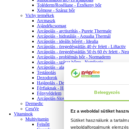
Toléderm/Roséliane - Érzékeny bőr
Xémose - Száraz bőr
Vichy termékek
Arcmaszk
Ajándékcsomag
Arcápolás - arctisztítás - Purete Thermale
Arcápolás - hidratálás - Aqualia Thermál
Arcápolás - ideális bőrért - Idealia
Arcápolás - öregedésgátlás 40 év felett - Liftactiv
Arcápolás - öregedésgátlás 50 és 60 év felett - Ne
Arcápolás - problémás bőr - Normaderm
Arcápolás - száraz bőrre - Nutrilogie
Arcápolás - alapozók
Testápolás
Dezodorok
Hajápolás - Dercos
Férfiaknak - Homme
Beleegyezés
Fényvédelem
Arcápolás-Slow Age
Dermedic
CeraVe
Ez a weboldal sütiket haszn
Vitaminok
Multivitamin
Sütiket használunk a tartal
Felnőtt
weboldalforgalmunk elemzé