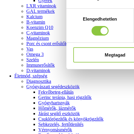
Gyerek
LXR vitaminok
GAL termékek
Hozzájárulás
Kalcium
Elengedhetetlen
kiválasztása
B-vitamin
Koenzim Q10
C-vitaminok
Magnézium
Porc és csont erősítők
Vas
Omega 3
Megtagad
Szelén
Immunerősítők
D-vitaminok
Életmód, szépség
Diagnosztika
Gyógyászati segédeszközök
Fekvőbeteg-ellátás
Gerinc terápia, hasi rögzítők
Gyógyharisnyák
Hőmérők, lázmérők
Járást segítő eszközök
Csuklórögzítők és könyökrögzítők
Sebkezelés, fertőtlenítés
Vérnyomásmérők