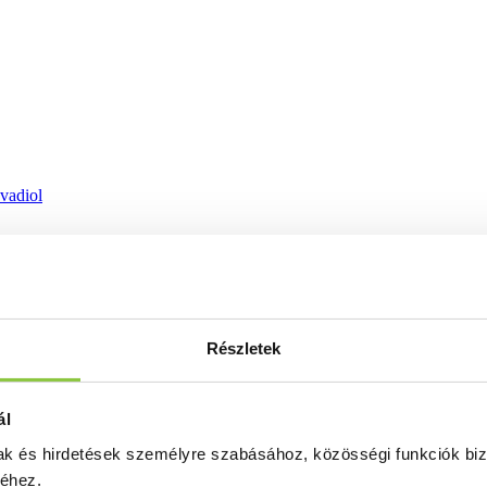
ovadiol
Részletek
ál
mak és hirdetések személyre szabásához, közösségi funkciók biz
séhez.