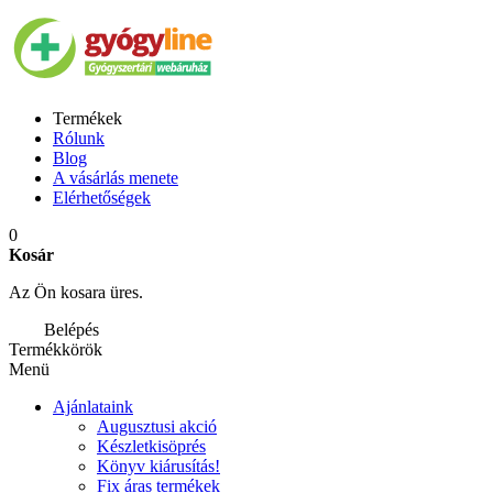
Termékek
Rólunk
Blog
A vásárlás menete
Elérhetőségek
0
Kosár
Az Ön kosara üres.
Belépés
Termékkörök
Menü
Ajánlataink
Augusztusi akció
Készletkisöprés
Könyv kiárusítás!
Fix áras termékek