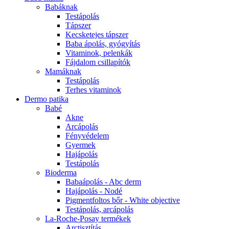
Babáknak
Testápolás
Tápszer
Kecsketejes tápszer
Baba ápolás, gyógyítás
Vitaminok, pelenkák
Fájdalom csillapítók
Mamáknak
Testápolás
Terhes vitaminok
Dermo patika
Babé
Akne
Arcápolás
Fényvédelem
Gyermek
Hajápolás
Testápolás
Bioderma
Babaápolás - Abc derm
Hajápolás - Nodé
Pigmentfoltos bőr - White objective
Testápolás, arcápolás
La-Roche-Posay termékek
Arctisztítás