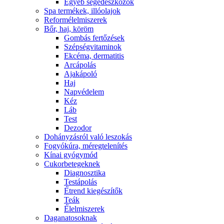
Egyéb segédeszközök
Spa termékek, illóolajok
Reformélelmiszerek
Bőr, haj, köröm
Gombás fertőzések
Szépségvitaminok
Ekcéma, dermatitis
Arcápolás
Ajakápoló
Haj
Napvédelem
Kéz
Láb
Test
Dezodor
Dohányzásról való leszokás
Fogyókúra, méregtelenítés
Kínai gyógymód
Cukorbetegeknek
Diagnosztika
Testápolás
É́trend kiegészítők
Teák
É́lelmiszerek
Daganatosoknak