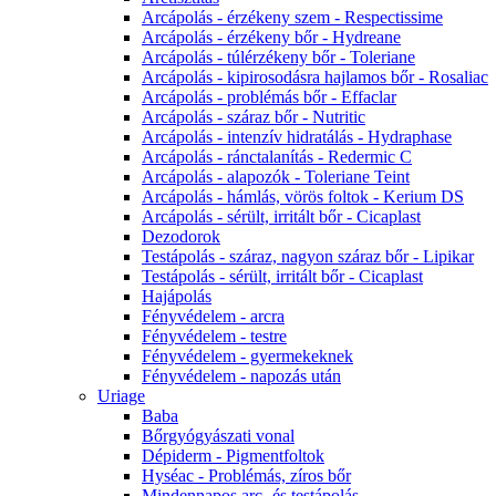
Arcápolás - érzékeny szem - Respectissime
Arcápolás - érzékeny bőr - Hydreane
Arcápolás - túlérzékeny bőr - Toleriane
Arcápolás - kipirosodásra hajlamos bőr - Rosaliac
Arcápolás - problémás bőr - Effaclar
Arcápolás - száraz bőr - Nutritic
Arcápolás - intenzív hidratálás - Hydraphase
Arcápolás - ránctalanítás - Redermic C
Arcápolás - alapozók - Toleriane Teint
Arcápolás - hámlás, vörös foltok - Kerium DS
Arcápolás - sérült, irritált bőr - Cicaplast
Dezodorok
Testápolás - száraz, nagyon száraz bőr - Lipikar
Testápolás - sérült, irritált bőr - Cicaplast
Hajápolás
Fényvédelem - arcra
Fényvédelem - testre
Fényvédelem - gyermekeknek
Fényvédelem - napozás után
Uriage
Baba
Bőrgyógyászati vonal
Dépiderm - Pigmentfoltok
Hyséac - Problémás, zíros bőr
Mindennapos arc- és testápolás