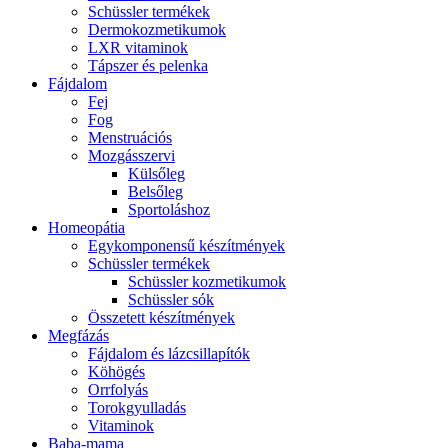
Schüssler termékek
Dermokozmetikumok
LXR vitaminok
Tápszer és pelenka
Fájdalom
Fej
Fog
Menstruációs
Mozgásszervi
Külsőleg
Belsőleg
Sportoláshoz
Homeopátia
Egykomponensű készítmények
Schüssler termékek
Schüssler kozmetikumok
Schüssler sók
Összetett készítmények
Megfázás
Fájdalom és lázcsillapítók
Köhögés
Orrfolyás
Torokgyulladás
Vitaminok
Baba-mama