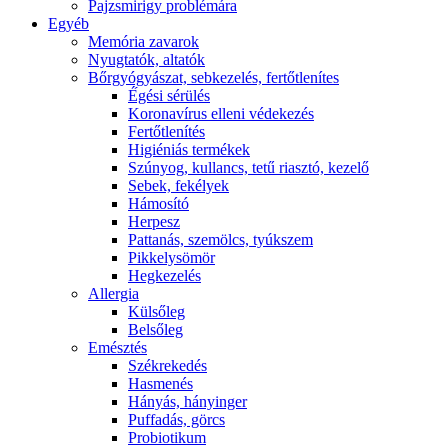
Pajzsmirigy problémára
Egyéb
Memória zavarok
Nyugtatók, altatók
Bőrgyógyászat, sebkezelés, fertőtlenítes
É́gési sérülés
Koronavírus elleni védekezés
Fertőtlenítés
Higiéniás termékek
Szúnyog, kullancs, tetű riasztó, kezelő
Sebek, fekélyek
Hámosító
Herpesz
Pattanás, szemölcs, tyúkszem
Pikkelysömör
Hegkezelés
Allergia
Külsőleg
Belsőleg
Emésztés
Székrekedés
Hasmenés
Hányás, hányinger
Puffadás, görcs
Probiotikum