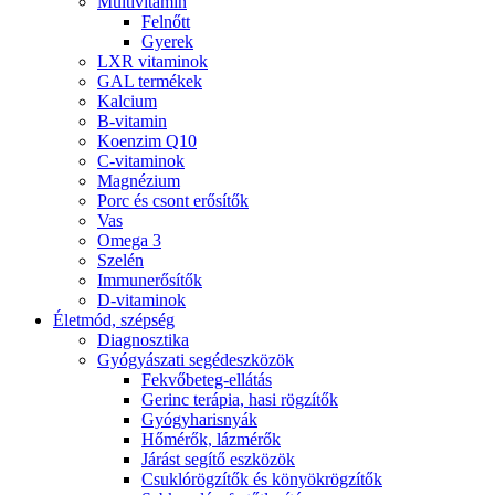
Multivitamin
Felnőtt
Gyerek
LXR vitaminok
GAL termékek
Kalcium
B-vitamin
Koenzim Q10
C-vitaminok
Magnézium
Porc és csont erősítők
Vas
Omega 3
Szelén
Immunerősítők
D-vitaminok
Életmód, szépség
Diagnosztika
Gyógyászati segédeszközök
Fekvőbeteg-ellátás
Gerinc terápia, hasi rögzítők
Gyógyharisnyák
Hőmérők, lázmérők
Járást segítő eszközök
Csuklórögzítők és könyökrögzítők