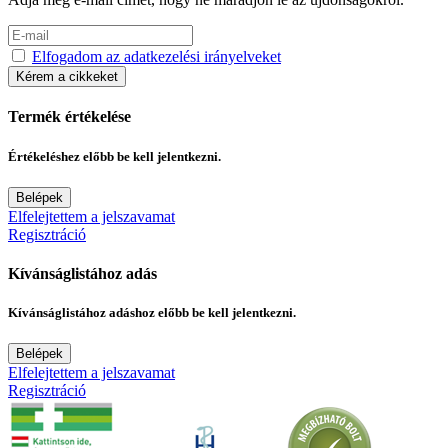
Elfogadom az adatkezelési irányelveket
Kérem a cikkeket
Termék értékelése
Értékeléshez előbb be kell jelentkezni.
Belépek
Elfelejtettem a jelszavamat
Regisztráció
Kívánságlistához adás
Kívánságlistához adáshoz előbb be kell jelentkezni.
Belépek
Elfelejtettem a jelszavamat
Regisztráció