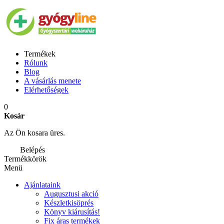
Termékek
Rólunk
Blog
A vásárlás menete
Elérhetőségek
0
Kosár
Az Ön kosara üres.
Belépés
Termékkörök
Menü
Ajánlataink
Augusztusi akció
Készletkisöprés
Könyv kiárusítás!
Fix áras termékek