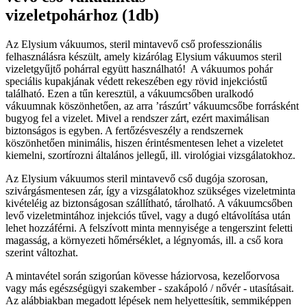
vizeletpohárhoz (1db)
Az Elysium vákuumos, steril mintavevő cső professzionális
felhasználásra készült, amely kizárólag Elysium vákuumos steril
vizeletgyűjtő pohárral együtt használható! A vákuumos pohár
speciális kupakjának védett rekeszében egy rövid injekcióstű
található. Ezen a tűn keresztül, a vákuumcsőben uralkodó
vákuumnak köszönhetően, az arra ’rászúrt’ vákuumcsőbe forrásként
bugyog fel a vizelet. Mivel a rendszer zárt, ezért maximálisan
biztonságos is egyben. A fertőzésveszély a rendszernek
köszönhetően minimális, hiszen érintésmentesen lehet a vizeletet
kiemelni, szortírozni általános jellegű, ill. virológiai vizsgálatokhoz.
Az Elysium vákuumos steril mintavevő cső dugója szorosan,
szivárgásmentesen zár, így a vizsgálatokhoz szükséges vizeletminta
kivételéig az biztonságosan szállítható, tárolható. A vákuumcsőben
levő vizeletmintához injekciós tűvel, vagy a dugó eltávolítása után
lehet hozzáférni. A felszívott minta mennyisége a tengerszint feletti
magasság, a környezeti hőmérséklet, a légnyomás, ill. a cső kora
szerint változhat.
A mintavétel során szigorúan kövesse háziorvosa, kezelőorvosa
vagy más egészségügyi szakember - szakápoló / nővér - utasításait.
Az alábbiakban megadott lépések nem helyettesítik, semmiképpen