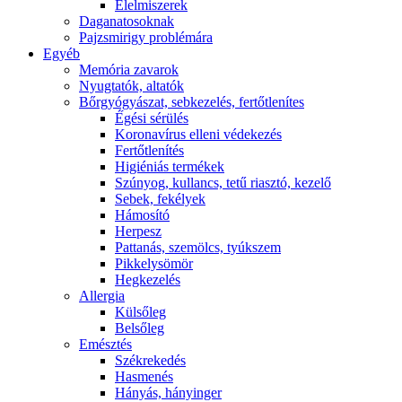
É́lelmiszerek
Daganatosoknak
Pajzsmirigy problémára
Egyéb
Memória zavarok
Nyugtatók, altatók
Bőrgyógyászat, sebkezelés, fertőtlenítes
É́gési sérülés
Koronavírus elleni védekezés
Fertőtlenítés
Higiéniás termékek
Szúnyog, kullancs, tetű riasztó, kezelő
Sebek, fekélyek
Hámosító
Herpesz
Pattanás, szemölcs, tyúkszem
Pikkelysömör
Hegkezelés
Allergia
Külsőleg
Belsőleg
Emésztés
Székrekedés
Hasmenés
Hányás, hányinger