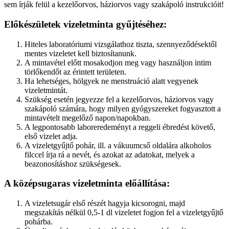
sem írják felül a kezelőorvos, háziorvos vagy szakápoló instrukcióit!
Előkészületek vizeletminta gyűjtéséhez:
Hiteles laboratóriumi vizsgálathoz tiszta, szennyeződésektől
mentes vizeletet kell biztosítanunk.
A mintavétel előtt mosakodjon meg vagy használjon intim
törlőkendőt az érintett területen.
Ha lehetséges, hölgyek ne menstruáció alatt vegyenek
vizeletmintát.
Szükség esetén jegyezze fel a kezelőorvos, háziorvos vagy
szakápoló számára, hogy milyen gyógyszereket fogyasztott a
mintavételt megelőző napon/napokban.
A legpontosabb laboreredeményt a reggeli ébredést követő,
első vizelet adja.
A vizeletgyűjtő pohár, ill. a vákuumcső oldalára alkoholos
filccel írja rá a nevét, és azokat az adatokat, melyek a
beazonosításhoz szükségesek.
A középsugaras vizeletminta előállítása:
A vizeletsugár első részét hagyja kicsorogni, majd
megszakítás nélkül 0,5-1 dl vizeletet fogjon fel a vizeletgyűjtő
pohárba.