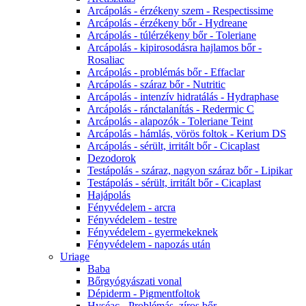
Arcápolás - érzékeny szem - Respectissime
Arcápolás - érzékeny bőr - Hydreane
Arcápolás - túlérzékeny bőr - Toleriane
Arcápolás - kipirosodásra hajlamos bőr -
Rosaliac
Arcápolás - problémás bőr - Effaclar
Arcápolás - száraz bőr - Nutritic
Arcápolás - intenzív hidratálás - Hydraphase
Arcápolás - ránctalanítás - Redermic C
Arcápolás - alapozók - Toleriane Teint
Arcápolás - hámlás, vörös foltok - Kerium DS
Arcápolás - sérült, irritált bőr - Cicaplast
Dezodorok
Testápolás - száraz, nagyon száraz bőr - Lipikar
Testápolás - sérült, irritált bőr - Cicaplast
Hajápolás
Fényvédelem - arcra
Fényvédelem - testre
Fényvédelem - gyermekeknek
Fényvédelem - napozás után
Uriage
Baba
Bőrgyógyászati vonal
Dépiderm - Pigmentfoltok
Hyséac - Problémás, zíros bőr