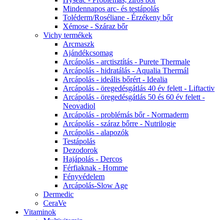
Mindennapos arc- és testápolás
Toléderm/Roséliane - Érzékeny bőr
Xémose - Száraz bőr
Vichy termékek
Arcmaszk
Ajándékcsomag
Arcápolás - arctisztítás - Purete Thermale
Arcápolás - hidratálás - Aqualia Thermál
Arcápolás - ideális bőrért - Idealia
Arcápolás - öregedésgátlás 40 év felett - Liftactiv
Arcápolás - öregedésgátlás 50 és 60 év felett -
Neovadiol
Arcápolás - problémás bőr - Normaderm
Arcápolás - száraz bőrre - Nutrilogie
Arcápolás - alapozók
Testápolás
Dezodorok
Hajápolás - Dercos
Férfiaknak - Homme
Fényvédelem
Arcápolás-Slow Age
Dermedic
CeraVe
Vitaminok