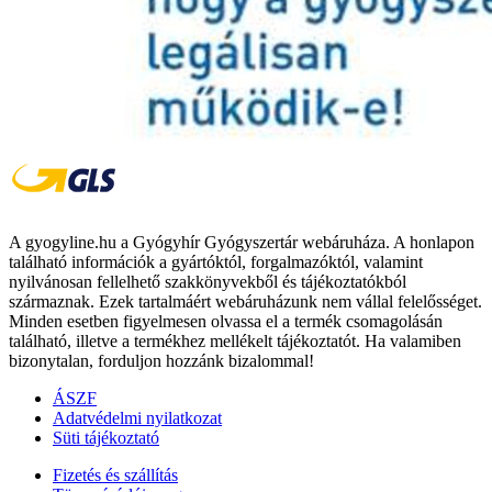
A gyogyline.hu a Gyógyhír Gyógyszertár webáruháza. A honlapon
található információk a gyártóktól, forgalmazóktól, valamint
nyilvánosan fellelhető szakkönyvekből és tájékoztatókból
származnak. Ezek tartalmáért webáruházunk nem vállal felelősséget.
Minden esetben figyelmesen olvassa el a termék csomagolásán
található, illetve a termékhez mellékelt tájékoztatót. Ha valamiben
bizonytalan, forduljon hozzánk bizalommal!
ÁSZF
Adatvédelmi nyilatkozat
Süti tájékoztató
Fizetés és szállítás