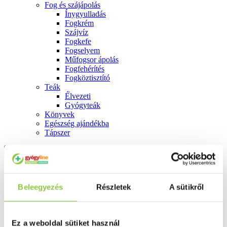
Fog és szájápolás
Í́nygyulladás
Fogkrém
Szájvíz
Fogkefe
Fogselyem
Műfogsor ápolás
Fogfehérítés
Fogköztisztító
Teák
É́lvezeti
Gyógyteák
Könyvek
Egészség ajándékba
Tápszer
Ajánlataink
Főoldal
Beleegyezés
Részletek
A sütikről
Diagnosztika
Elysium vákuumos steril vizeletminta-vevő cső (vákuumtűs
vizeletpohárhoz) - 10 ml, 1 db
Ez a weboldal sütiket használ