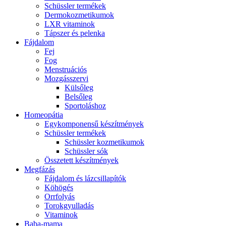
Schüssler termékek
Dermokozmetikumok
LXR vitaminok
Tápszer és pelenka
Fájdalom
Fej
Fog
Menstruációs
Mozgásszervi
Külsőleg
Belsőleg
Sportoláshoz
Homeopátia
Egykomponensű készítmények
Schüssler termékek
Schüssler kozmetikumok
Schüssler sók
Összetett készítmények
Megfázás
Fájdalom és lázcsillapítók
Köhögés
Orrfolyás
Torokgyulladás
Vitaminok
Baba-mama