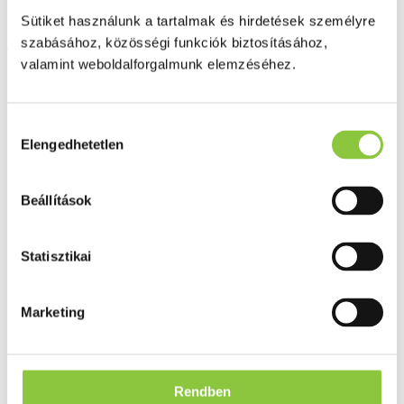
Elysium vákuumos steril
Sütiket használunk a tartalmak és hirdetések személyre
szabásához, közösségi funkciók biztosításához,
vizeletminta-vevő cső
valamint weboldalforgalmunk elemzéséhez.
(vákuumtűs vizeletpohárhoz) -
10 ml, 1 db
Hozzájárulás
Elengedhetetlen
kiválasztása
Beállítások
Az Egészségpénztári számlára elszámolható
Statisztikai
Marketing
Rendben