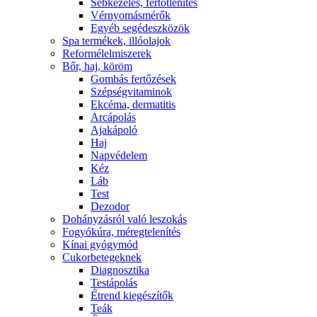
Sebkezelés, fertőtlenítés
Vérnyomásmérők
Egyéb segédeszközök
Spa termékek, illóolajok
Reformélelmiszerek
Bőr, haj, köröm
Gombás fertőzések
Szépségvitaminok
Ekcéma, dermatitis
Arcápolás
Ajakápoló
Haj
Napvédelem
Kéz
Láb
Test
Dezodor
Dohányzásról való leszokás
Fogyókúra, méregtelenítés
Kínai gyógymód
Cukorbetegeknek
Diagnosztika
Testápolás
É́trend kiegészítők
Teák