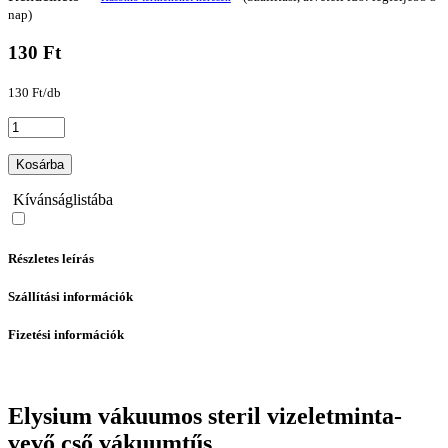
nap)
130 Ft
130 Ft/db
Kosárba
Kívánságlistába
Részletes leírás
Szállítási információk
Fizetési információk
Elysium vákuumos steril vizeletminta-
vevő cső vákuumtűs