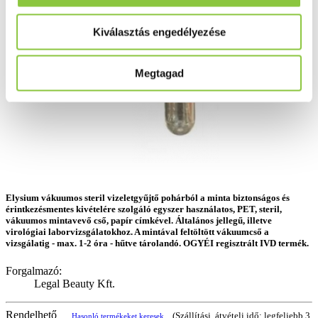
Kiválasztás engedélyezése
Megtagad
Elysium vákuumos steril vizeletgyűjtő pohárból a minta biztonságos és
érintkezésmentes kivételére szolgáló egyszer használatos, PET, steril,
vákuumos mintavevő cső, papír címkével. Általános jellegű, illetve
virológiai laborvizsgálatokhoz. A mintával feltöltött vákuumcső a
vizsgálatig - max. 1-2 óra - hűtve tárolandó. OGYÉI regisztrált IVD termék.
Forgalmazó:
Legal Beauty Kft.
Rendelhető
(Szállítási, átvételi idő: legfeljebb 3
Hasonló termékeket keresek