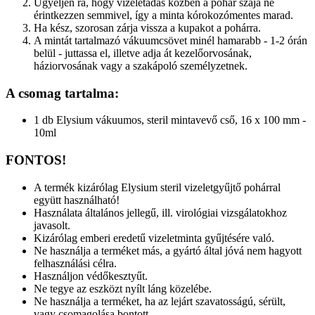
Ügyeljen rá, hogy vizeletadás közben a pohár szája ne
érintkezzen semmivel, így a minta kórokozómentes marad.
Ha kész, szorosan zárja vissza a kupakot a pohárra.
A mintát tartalmazó vákuumcsövet minél hamarabb - 1-2 órán
belül - juttassa el, illetve adja át kezelőorvosának,
háziorvosának vagy a szakápoló személyzetnek.
A csomag tartalma:
1 db Elysium vákuumos, steril mintavevő cső, 16 x 100 mm -
10ml
FONTOS!
A termék kizárólag Elysium steril vizeletgyűjtő pohárral
együtt használható!
Használata általános jellegű, ill. virológiai vizsgálatokhoz
javasolt.
Kizárólag emberi eredetű vizeletminta gyűjtésére való.
Ne használja a terméket más, a gyártó által jóvá nem hagyott
felhasználási célra.
Használjon védőkesztyűt.
Ne tegye az eszközt nyílt láng közelébe.
Ne használja a terméket, ha az lejárt szavatosságú, sérült,
vagy csomagolása bontott.