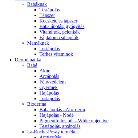
Babáknak
Testápolás
Tápszer
Kecsketejes tápszer
Baba ápolás, gyógyítás
Vitaminok, pelenkák
Fájdalom csillapítók
Mamáknak
Testápolás
Terhes vitaminok
Dermo patika
Babé
Akne
Arcápolás
Fényvédelem
Gyermek
Hajápolás
Testápolás
Bioderma
Babaápolás - Abc derm
Hajápolás - Nodé
Pigmentfoltos bőr - White objective
Testápolás, arcápolás
La-Roche-Posay termékek
Arctisztítás