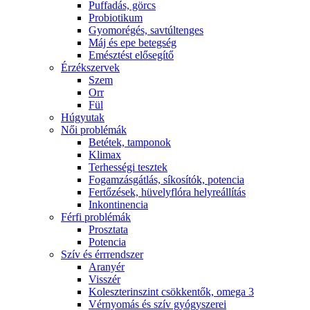
Puffadás, görcs
Probiotikum
Gyomorégés, savtúltenges
Máj és epe betegség
Emésztést elősegítő
Érzékszervek
Szem
Orr
Fül
Húgyutak
Női problémák
Betétek, tamponok
Klimax
Terhességi tesztek
Fogamzásgátlás, síkosítók, potencia
Fertőzések, hüvelyflóra helyreállítás
Inkontinencia
Férfi problémák
Prosztata
Potencia
Szív és érrrendszer
Aranyér
Visszér
Koleszterinszint csökkentők, omega 3
Vérnyomás és szív gyógyszerei