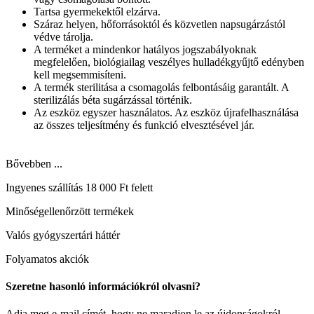
Tartsa gyermekektől elzárva.
Száraz helyen, hőforrásoktól és közvetlen napsugárzástól
védve tárolja.
A terméket a mindenkor hatályos jogszabályoknak
megfelelően, biológiailag veszélyes hulladékgyűjtő edényben
kell megsemmisíteni.
A termék sterilitása a csomagolás felbontásáig garantált. A
sterilizálás béta sugárzással történik.
Az eszköz egyszer használatos. Az eszköz újrafelhasználása
az összes teljesítmény és funkció elvesztésével jár.
Bővebben ...
Ingyenes szállítás 18 000 Ft felett
Minőségellenőrzött termékek
Valós gyógyszertári háttér
Folyamatos akciók
Szeretne hasonló információkról olvasni?
Adja meg e-mail címét, hogy ne maradjon le az újdonságokról.