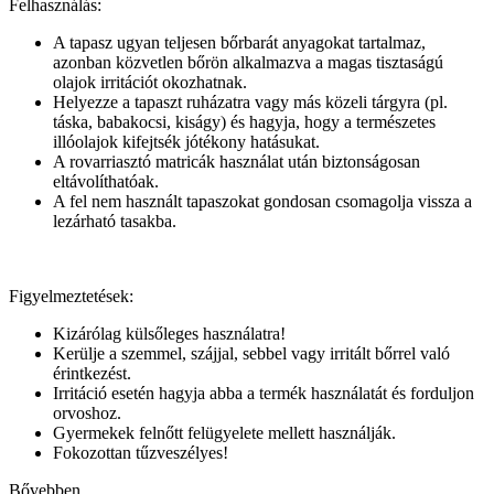
Felhasználás:
A tapasz ugyan teljesen bőrbarát anyagokat tartalmaz,
azonban közvetlen bőrön alkalmazva a magas tisztaságú
olajok irritációt okozhatnak.
Helyezze a tapaszt ruházatra vagy más közeli tárgyra (pl.
táska, babakocsi, kiságy) és hagyja, hogy a természetes
illóolajok kifejtsék jótékony hatásukat.
A rovarriasztó matricák használat után biztonságosan
eltávolíthatóak.
A fel nem használt tapaszokat gondosan csomagolja vissza a
lezárható tasakba.
Figyelmeztetések:
Kizárólag külsőleges használatra!
Kerülje a szemmel, szájjal, sebbel vagy irritált bőrrel való
érintkezést.
Irritáció esetén hagyja abba a termék használatát és forduljon
orvoshoz.
Gyermekek felnőtt felügyelete mellett használják.
Fokozottan tűzveszélyes!
Bővebben ...