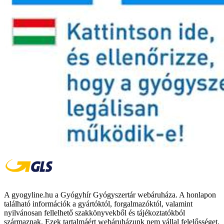
A gyogyline.hu a Gyógyhír Gyógyszertár webáruháza. A honlapon
található információk a gyártóktól, forgalmazóktól, valamint
nyilvánosan fellelhető szakkönyvekből és tájékoztatókból
származnak. Ezek tartalmáért webáruházunk nem vállal felelősséget.