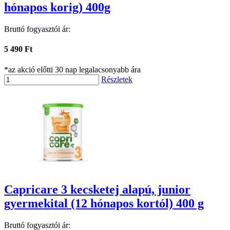
hónapos korig) 400g
Bruttó fogyasztói ár:
5 490 Ft
*az akció előtti 30 nap legalacsonyabb ára
Részletek
Capricare 3 kecsketej alapú, junior
gyermekital (12 hónapos kortól) 400 g
Bruttó fogyasztói ár: