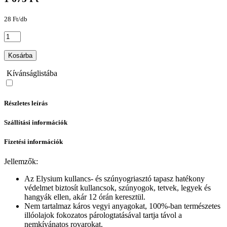
28 Ft/db
Kosárba
Kívánságlistába
Részletes leírás
Szállítási információk
Fizetési információk
Jellemzők:
Az Elysium kullancs- és szúnyogriasztó tapasz hatékony
védelmet biztosít kullancsok, szúnyogok, tetvek, legyek és
hangyák ellen, akár 12 órán keresztül.
Nem tartalmaz káros vegyi anyagokat, 100%-ban természetes
illóolajok fokozatos párologtatásával tartja távol a
nemkívánatos rovarokat.