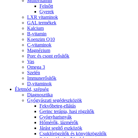
Multivitamin
Felnőtt
Gyerek
LXR vitaminok
GAL termékek
Kalcium
B-vitamin
Koenzim Q10
C-vitaminok
Magnézium
Porc és csont erősítők
Vas
Omega 3
Szelén
Immunerősítők
D-vitaminok
Életmód, szépség
Diagnosztika
Gyógyászati segédeszközök
Fekvőbeteg-ellátás
Gerinc terápia, hasi rögzítők
Gyógyharisnyák
Hőmérők, lázmérők
Járást segítő eszközök
Csuklórögzítők és könyökrögzítők