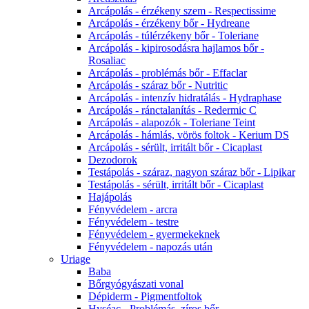
Arcápolás - érzékeny szem - Respectissime
Arcápolás - érzékeny bőr - Hydreane
Arcápolás - túlérzékeny bőr - Toleriane
Arcápolás - kipirosodásra hajlamos bőr -
Rosaliac
Arcápolás - problémás bőr - Effaclar
Arcápolás - száraz bőr - Nutritic
Arcápolás - intenzív hidratálás - Hydraphase
Arcápolás - ránctalanítás - Redermic C
Arcápolás - alapozók - Toleriane Teint
Arcápolás - hámlás, vörös foltok - Kerium DS
Arcápolás - sérült, irritált bőr - Cicaplast
Dezodorok
Testápolás - száraz, nagyon száraz bőr - Lipikar
Testápolás - sérült, irritált bőr - Cicaplast
Hajápolás
Fényvédelem - arcra
Fényvédelem - testre
Fényvédelem - gyermekeknek
Fényvédelem - napozás után
Uriage
Baba
Bőrgyógyászati vonal
Dépiderm - Pigmentfoltok
Hyséac - Problémás, zíros bőr