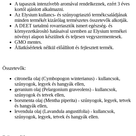
A tapaszok intenzívebb aromával rendelkeznek, ezért 3 éves
kortól ajánlott alkalmazni.
Az Elysium kullancs- és szúnyogriasztó termékcsaládjának
minden termékét kizárólag természetes összetevők alkotják.
A DEET tartalmú rovarriasztók ismert egészség- és
környezetkárosító hatásaival szemben az Elysium termékei
növényi alapon készülnek és teljesen vegyszermentesek.
GMO mentes.
Állatkísérletek nélkül előállított és fejlesztett termék.
Összetevők:
citronella olaj (Cymbopogon winterianus) - kullancsok,
szúnyogok, legyek és hangyák ellen,
geranium olaj (Pelargonium graveolens) - kullancsok,
szúnyogok és tetvek ellen,
borsmenta olaj (Mentha piperita) - szúnyogok, legyek, tetvek
és hangyák ellen,
levendula olaj (Lavandula angustifolia) - kullancsok,
szúnyogok, legyek, tetvek és hangyák ellen.