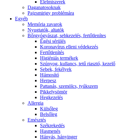
É́lelmiszerek
Daganatosoknak
Pajzsmirigy problémára
Egyéb
Memória zavarok
Nyugtatók, altatók
Bőrgyógyászat, sebkezelés, fertőtlenítes
É́gési sérülés
Koronavírus elleni védekezés
Fertőtlenítés
Higiéniás termékek
Szúnyog, kullancs, tetű riasztó, kezelő
Sebek, fekélyek
Hámosító
Herpesz
Pattanás, szemölcs, tyúkszem
Pikkelysömör
Hegkezelés
Allergia
Külsőleg
Belsőleg
Emésztés
Székrekedés
Hasmenés
Hányás, hányinger