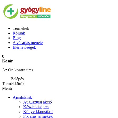
Termékek
Rólunk
Blog
A vásárlás menete
Elérhetőségek
0
Kosár
Az Ön kosara üres.
Belépés
Termékkörök
Menü
Ajánlataink
Augusztusi akció
Készletkisöprés
Könyv kiárusítás!
Fix áras termékek