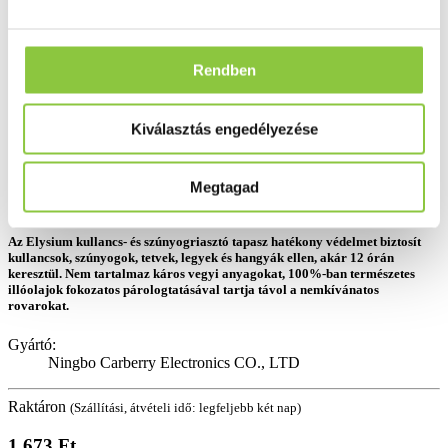
Rendben
Kiválasztás engedélyezése
Megtagad
Az Elysium kullancs- és szúnyogriasztó tapasz hatékony védelmet biztosít
kullancsok, szúnyogok, tetvek, legyek és hangyák ellen, akár 12 órán
keresztül. Nem tartalmaz káros vegyi anyagokat, 100%-ban természetes
illóolajok fokozatos párologtatásával tartja távol a nemkívánatos
rovarokat.
Gyártó:
Ningbo Carberry Electronics CO., LTD
Raktáron
(Szállítási, átvételi idő: legfeljebb két nap)
1 673 Ft