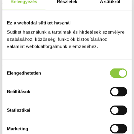
Beleegyezés
Részletek
A sütikről
Elysium kullancs- és
szúnyogriasztó tapasz dínós (0-
Ez a weboldal sütiket használ
3éves korig) 60 db
Sütiket használunk a tartalmak és hirdetések személyre
szabásához, közösségi funkciók biztosításához,
valamint weboldalforgalmunk elemzéséhez.
Az Egészségpénztári számlára elszámolható
Hozzájárulás
Elengedhetetlen
kiválasztása
Beállítások
Statisztikai
Marketing