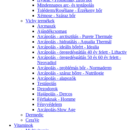
Mindennapos arc- és testápolás
Toléderm/Roséliane - Érzékeny bőr
Xémose - Száraz bőr
Vichy termékek
Arcmaszk
Ajándékcsomag
Arcápolás - arctisztítás - Purete Thermale
Arcápolás - hidratálás - Aqualia Thermál
Arcápolás - ideális bőrért - Idealia
Arcápolás - öregedésgátlás 40 év felett - Liftactiv
Arcápolás - öregedésgátlás 50 és 60 év felett -
Neovadiol
Arcápolás - problémás bőr - Normaderm
Arcápolás - száraz bőrre - Nutrilogie
Arcápolás - alapozók
Testápolás
Dezodorok
Hajápolás - Dercos
Férfiaknak - Homme
Fényvédelem
Arcápolás-Slow Age
Dermedic
CeraVe
Vitaminok