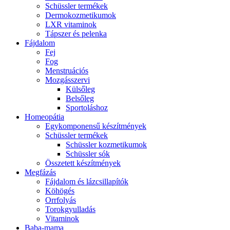
Schüssler termékek
Dermokozmetikumok
LXR vitaminok
Tápszer és pelenka
Fájdalom
Fej
Fog
Menstruációs
Mozgásszervi
Külsőleg
Belsőleg
Sportoláshoz
Homeopátia
Egykomponensű készítmények
Schüssler termékek
Schüssler kozmetikumok
Schüssler sók
Összetett készítmények
Megfázás
Fájdalom és lázcsillapítók
Köhögés
Orrfolyás
Torokgyulladás
Vitaminok
Baba-mama