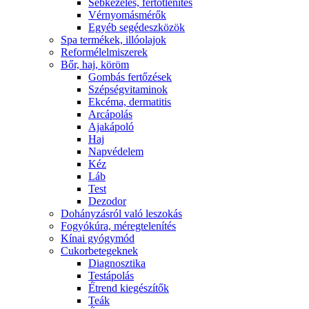
Sebkezelés, fertőtlenítés
Vérnyomásmérők
Egyéb segédeszközök
Spa termékek, illóolajok
Reformélelmiszerek
Bőr, haj, köröm
Gombás fertőzések
Szépségvitaminok
Ekcéma, dermatitis
Arcápolás
Ajakápoló
Haj
Napvédelem
Kéz
Láb
Test
Dezodor
Dohányzásról való leszokás
Fogyókúra, méregtelenítés
Kínai gyógymód
Cukorbetegeknek
Diagnosztika
Testápolás
É́trend kiegészítők
Teák