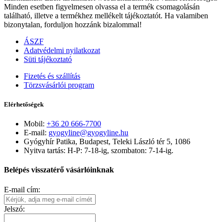
Minden esetben figyelmesen olvassa el a termék csomagolásán
található, illetve a termékhez mellékelt tájékoztatót. Ha valamiben
bizonytalan, forduljon hozzánk bizalommal!
ÁSZF
Adatvédelmi nyilatkozat
Süti tájékoztató
Fizetés és szállítás
Törzsvásárlói program
Elérhetőségek
Mobil:
+36 20 666-7700
E-mail:
gyogyline@gyogyline.hu
Gyógyhír Patika, Budapest, Teleki László tér 5, 1086
Nyitva tartás: H-P: 7-18-ig, szombaton: 7-14-ig.
Belépés visszatérő vásárlóinknak
E-mail cím:
Jelszó: