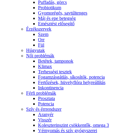
Puffadás, görcs
Probiotikum
Gyomorégés, savtúltenges
Máj és epe betegség
Emésztést elősegítő
Érzékszervek
Szem
Orr
Fül
Húgyutak
Női problémák
Betétek, tamponok
Klimax
Terhességi tesztek
Fogamzásgátlás, síkosítók, potencia
Fertőzések, hüvelyflóra helyreállítás
Inkontinencia
Férfi problémák
Prosztata
Potencia
Szív és érrrendszer
Aranyér
Visszér
Koleszterinszint csökkentők, omega 3
Vérnyomás és szív gyógyszerei