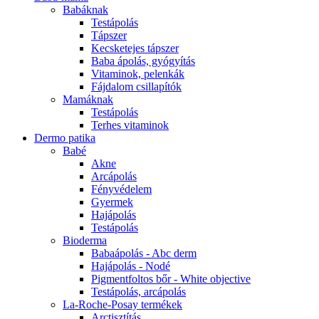
Babáknak
Testápolás
Tápszer
Kecsketejes tápszer
Baba ápolás, gyógyítás
Vitaminok, pelenkák
Fájdalom csillapítók
Mamáknak
Testápolás
Terhes vitaminok
Dermo patika
Babé
Akne
Arcápolás
Fényvédelem
Gyermek
Hajápolás
Testápolás
Bioderma
Babaápolás - Abc derm
Hajápolás - Nodé
Pigmentfoltos bőr - White objective
Testápolás, arcápolás
La-Roche-Posay termékek
Arctisztítás