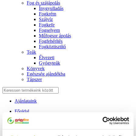
Fog és szájápolás
Í́nygyulladás
Fogkrém
Szájvíz
Fogkefe
Fogselyem
Műfogsor ápolás
Fogfehérítés
Fogköztisztító
Teák
É́lvezeti
Gyógyteák
Könyvek
Egészség ajándékba
Tápszer
Ajánlataink
Főoldal
Szúnyog, kullancs, tetű riasztó, kezelő
Elysium kullancs- és szúnyogriasztó tapasz dínós (0-3éves
korig) 60 db