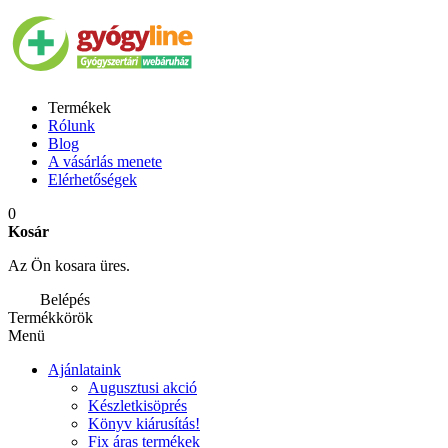
Termékek
Rólunk
Blog
A vásárlás menete
Elérhetőségek
0
Kosár
Az Ön kosara üres.
Belépés
Termékkörök
Menü
Ajánlataink
Augusztusi akció
Készletkisöprés
Könyv kiárusítás!
Fix áras termékek