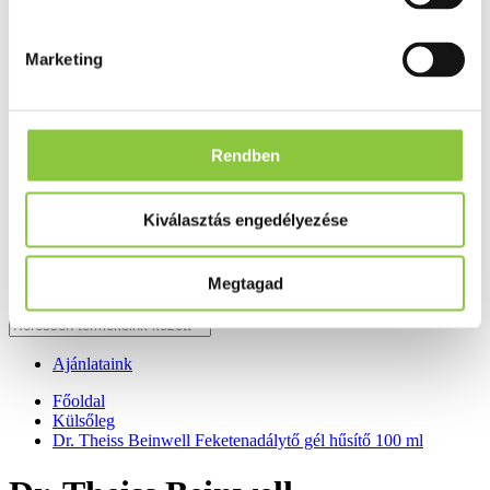
Fog és szájápolás
Í́nygyulladás
Fogkrém
Marketing
Szájvíz
Fogkefe
Fogselyem
Műfogsor ápolás
Fogfehérítés
Rendben
Fogköztisztító
Teák
É́lvezeti
Kiválasztás engedélyezése
Gyógyteák
Könyvek
Egészség ajándékba
Megtagad
Tápszer
Ajánlataink
Főoldal
Külsőleg
Dr. Theiss Beinwell Feketenadálytő gél hűsítő 100 ml