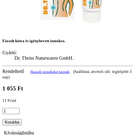
Fáradt hátra és igénybevett izmokra.
Gyártó:
Dr. Theiss Naturwaren GmbH.
Rendelhető
(Szállítási, átvételi idő: legfeljebb 3
Hasonló termékeket keresek
nap)
1 055 Ft
11 Ft/ml
Kosárba
Kívánságlistába