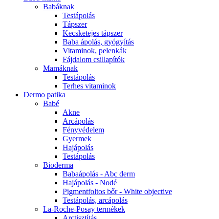
Babáknak
Testápolás
Tápszer
Kecsketejes tápszer
Baba ápolás, gyógyítás
Vitaminok, pelenkák
Fájdalom csillapítók
Mamáknak
Testápolás
Terhes vitaminok
Dermo patika
Babé
Akne
Arcápolás
Fényvédelem
Gyermek
Hajápolás
Testápolás
Bioderma
Babaápolás - Abc derm
Hajápolás - Nodé
Pigmentfoltos bőr - White objective
Testápolás, arcápolás
La-Roche-Posay termékek
Arctisztítás