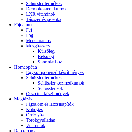
Schüssler termékek
Dermokozmetikumok
LXR vitaminok
Tápszer és pelenka
Fájdalom
Fej
Fog
Menstruációs
Mozgásszervi
Külsőleg
Belsőleg
Sportoláshoz
Homeopátia
Egykomponensű készítmények
Schüssler termékek
Schüssler kozmetikumok
Schüssler sók
Összetett készítmények
Megfázás
Fájdalom és lázcsillapítók
Köhögés
Orrfolyás
Torokgyulladás
Vitaminok
Baba-mama