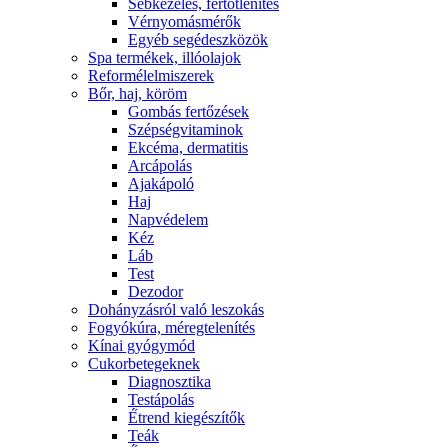
Sebkezelés, fertőtlenítés
Vérnyomásmérők
Egyéb segédeszközök
Spa termékek, illóolajok
Reformélelmiszerek
Bőr, haj, köröm
Gombás fertőzések
Szépségvitaminok
Ekcéma, dermatitis
Arcápolás
Ajakápoló
Haj
Napvédelem
Kéz
Láb
Test
Dezodor
Dohányzásról való leszokás
Fogyókúra, méregtelenítés
Kínai gyógymód
Cukorbetegeknek
Diagnosztika
Testápolás
É́trend kiegészítők
Teák