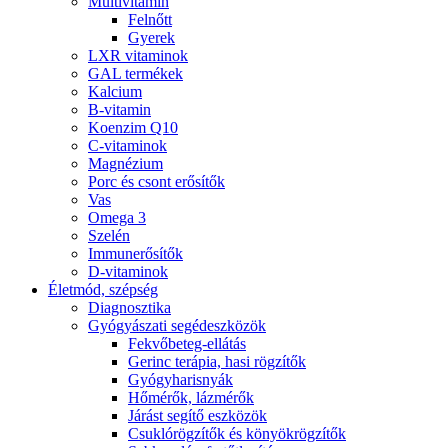
Multivitamin
Felnőtt
Gyerek
LXR vitaminok
GAL termékek
Kalcium
B-vitamin
Koenzim Q10
C-vitaminok
Magnézium
Porc és csont erősítők
Vas
Omega 3
Szelén
Immunerősítők
D-vitaminok
Életmód, szépség
Diagnosztika
Gyógyászati segédeszközök
Fekvőbeteg-ellátás
Gerinc terápia, hasi rögzítők
Gyógyharisnyák
Hőmérők, lázmérők
Járást segítő eszközök
Csuklórögzítők és könyökrögzítők