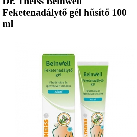
Dr. Theiss Beinwell
Feketenadálytő gél hűsítő 100
ml