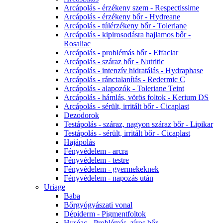
Arcápolás - érzékeny szem - Respectissime
Arcápolás - érzékeny bőr - Hydreane
Arcápolás - túlérzékeny bőr - Toleriane
Arcápolás - kipirosodásra hajlamos bőr -
Rosaliac
Arcápolás - problémás bőr - Effaclar
Arcápolás - száraz bőr - Nutritic
Arcápolás - intenzív hidratálás - Hydraphase
Arcápolás - ránctalanítás - Redermic C
Arcápolás - alapozók - Toleriane Teint
Arcápolás - hámlás, vörös foltok - Kerium DS
Arcápolás - sérült, irritált bőr - Cicaplast
Dezodorok
Testápolás - száraz, nagyon száraz bőr - Lipikar
Testápolás - sérült, irritált bőr - Cicaplast
Hajápolás
Fényvédelem - arcra
Fényvédelem - testre
Fényvédelem - gyermekeknek
Fényvédelem - napozás után
Uriage
Baba
Bőrgyógyászati vonal
Dépiderm - Pigmentfoltok
Hyséac - Problémás, zíros bőr