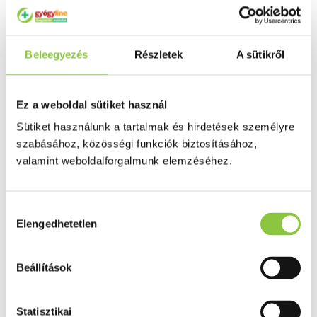
Puffadás, görcs
Probiotikum
Gyomorégés, savtúltenges
Máj és epe betegség
Beleegyezés
Részletek
A sütikről
Emésztést elősegítő
Érzékszervek
Szem
Orr
Ez a weboldal sütiket használ
Fül
Húgyutak
Sütiket használunk a tartalmak és hirdetések személyre
Női problémák
szabásához, közösségi funkciók biztosításához,
Betétek, tamponok
Klimax
valamint weboldalforgalmunk elemzéséhez.
Terhességi tesztek
Fogamzásgátlás, síkosítók, potencia
Fertőzések, hüvelyflóra helyreállítás
Inkontinencia
Hozzájárulás
Férfi problémák
Elengedhetetlen
kiválasztása
Prosztata
Potencia
Szív és érrrendszer
Beállítások
Aranyér
Visszér
Koleszterinszint csökkentők, omega 3
Vérnyomás és szív gyógyszerei
Statisztikai