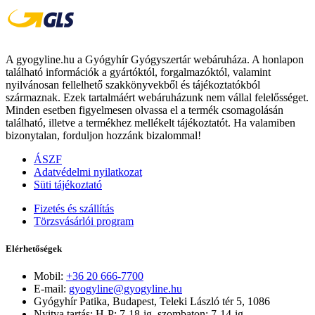
A gyogyline.hu a Gyógyhír Gyógyszertár webáruháza. A honlapon
található információk a gyártóktól, forgalmazóktól, valamint
nyilvánosan fellelhető szakkönyvekből és tájékoztatókból
származnak. Ezek tartalmáért webáruházunk nem vállal felelősséget.
Minden esetben figyelmesen olvassa el a termék csomagolásán
található, illetve a termékhez mellékelt tájékoztatót. Ha valamiben
bizonytalan, forduljon hozzánk bizalommal!
ÁSZF
Adatvédelmi nyilatkozat
Süti tájékoztató
Fizetés és szállítás
Törzsvásárlói program
Elérhetőségek
Mobil:
+36 20 666-7700
E-mail:
gyogyline@gyogyline.hu
Gyógyhír Patika, Budapest, Teleki László tér 5, 1086
Nyitva tartás: H-P: 7-18-ig, szombaton: 7-14-ig.