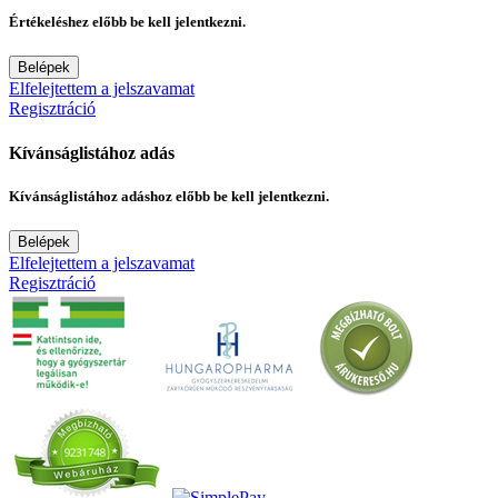
Értékeléshez előbb be kell jelentkezni.
Belépek
Elfelejtettem a jelszavamat
Regisztráció
Kívánságlistához adás
Kívánságlistához adáshoz előbb be kell jelentkezni.
Belépek
Elfelejtettem a jelszavamat
Regisztráció