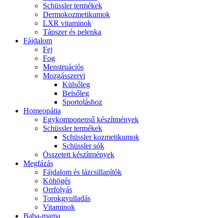
Schüssler termékek
Dermokozmetikumok
LXR vitaminok
Tápszer és pelenka
Fájdalom
Fej
Fog
Menstruációs
Mozgásszervi
Külsőleg
Belsőleg
Sportoláshoz
Homeopátia
Egykomponensű készítmények
Schüssler termékek
Schüssler kozmetikumok
Schüssler sók
Összetett készítmények
Megfázás
Fájdalom és lázcsillapítók
Köhögés
Orrfolyás
Torokgyulladás
Vitaminok
Baba-mama