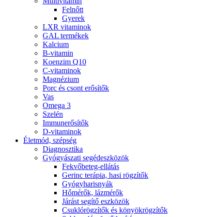
Multivitamin
Felnőtt
Gyerek
LXR vitaminok
GAL termékek
Kalcium
B-vitamin
Koenzim Q10
C-vitaminok
Magnézium
Porc és csont erősítők
Vas
Omega 3
Szelén
Immunerősítők
D-vitaminok
Életmód, szépség
Diagnosztika
Gyógyászati segédeszközök
Fekvőbeteg-ellátás
Gerinc terápia, hasi rögzítők
Gyógyharisnyák
Hőmérők, lázmérők
Járást segítő eszközök
Csuklórögzítők és könyökrögzítők