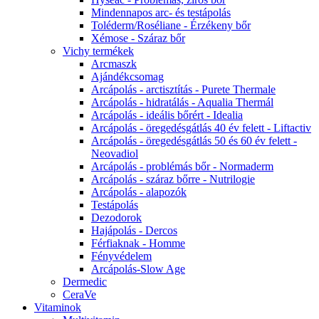
Mindennapos arc- és testápolás
Toléderm/Roséliane - Érzékeny bőr
Xémose - Száraz bőr
Vichy termékek
Arcmaszk
Ajándékcsomag
Arcápolás - arctisztítás - Purete Thermale
Arcápolás - hidratálás - Aqualia Thermál
Arcápolás - ideális bőrért - Idealia
Arcápolás - öregedésgátlás 40 év felett - Liftactiv
Arcápolás - öregedésgátlás 50 és 60 év felett -
Neovadiol
Arcápolás - problémás bőr - Normaderm
Arcápolás - száraz bőrre - Nutrilogie
Arcápolás - alapozók
Testápolás
Dezodorok
Hajápolás - Dercos
Férfiaknak - Homme
Fényvédelem
Arcápolás-Slow Age
Dermedic
CeraVe
Vitaminok