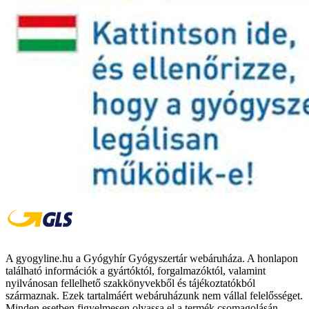
A gyogyline.hu a Gyógyhír Gyógyszertár webáruháza. A honlapon
található információk a gyártóktól, forgalmazóktól, valamint
nyilvánosan fellelhető szakkönyvekből és tájékoztatókból
származnak. Ezek tartalmáért webáruházunk nem vállal felelősséget.
Minden esetben figyelmesen olvassa el a termék csomagolásán