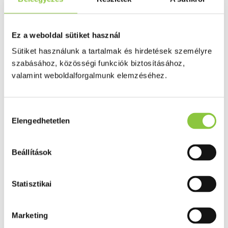
Puffadás, görcs
Probiotikum
Gyomorégés, savtúltenges
Máj és epe betegség
Ez a weboldal sütiket használ
Emésztést elősegítő
Érzékszervek
Sütiket használunk a tartalmak és hirdetések személyre
Szem
szabásához, közösségi funkciók biztosításához,
Orr
valamint weboldalforgalmunk elemzéséhez.
Fül
Húgyutak
Női problémák
Betétek, tamponok
Hozzájárulás
Klimax
Elengedhetetlen
kiválasztása
Terhességi tesztek
Fogamzásgátlás, síkosítók, potencia
Fertőzések, hüvelyflóra helyreállítás
Inkontinencia
Beállítások
Férfi problémák
Prosztata
Potencia
Statisztikai
Szív és érrrendszer
Aranyér
Visszér
Koleszterinszint csökkentők, omega 3
Marketing
Vérnyomás és szív gyógyszerei