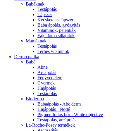
Babáknak
Testápolás
Tápszer
Kecsketejes tápszer
Baba ápolás, gyógyítás
Vitaminok, pelenkák
Fájdalom csillapítók
Mamáknak
Testápolás
Terhes vitaminok
Dermo patika
Babé
Akne
Arcápolás
Fényvédelem
Gyermek
Hajápolás
Testápolás
Bioderma
Babaápolás - Abc derm
Hajápolás - Nodé
Pigmentfoltos bőr - White objective
Testápolás, arcápolás
La-Roche-Posay termékek
Arctisztítás