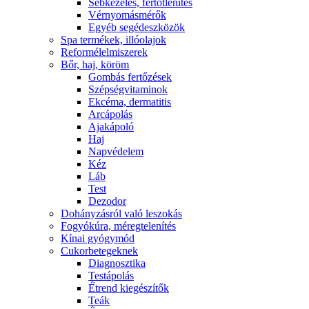
Sebkezelés, fertőtlenítés
Vérnyomásmérők
Egyéb segédeszközök
Spa termékek, illóolajok
Reformélelmiszerek
Bőr, haj, köröm
Gombás fertőzések
Szépségvitaminok
Ekcéma, dermatitis
Arcápolás
Ajakápoló
Haj
Napvédelem
Kéz
Láb
Test
Dezodor
Dohányzásról való leszokás
Fogyókúra, méregtelenítés
Kínai gyógymód
Cukorbetegeknek
Diagnosztika
Testápolás
É́trend kiegészítők
Teák