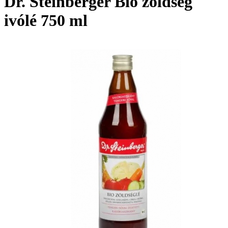
Dr. Steinberger Bio zöldség
ivólé 750 ml