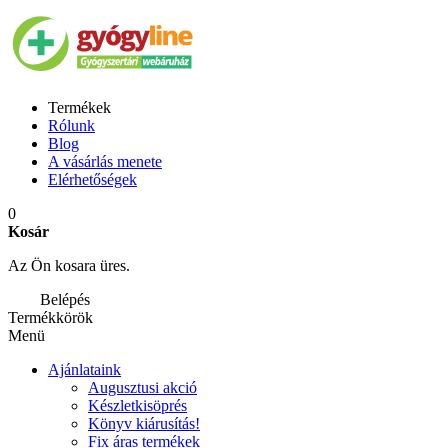
Termékek
Rólunk
Blog
A vásárlás menete
Elérhetőségek
0
Kosár
Az Ön kosara üres.
Belépés
Termékkörök
Menü
Ajánlataink
Augusztusi akció
Készletkisöprés
Könyv kiárusítás!
Fix áras termékek