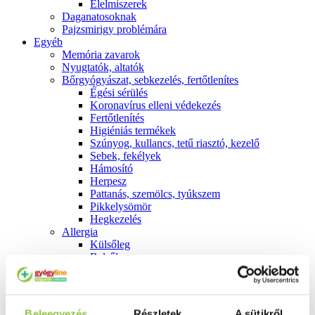
É́lelmiszerek
Daganatosoknak
Pajzsmirigy problémára
Egyéb
Memória zavarok
Nyugtatók, altatók
Bőrgyógyászat, sebkezelés, fertőtlenítes
É́gési sérülés
Koronavírus elleni védekezés
Fertőtlenítés
Higiéniás termékek
Szúnyog, kullancs, tetű riasztó, kezelő
Sebek, fekélyek
Hámosító
Herpesz
Pattanás, szemölcs, tyúkszem
Pikkelysömör
Hegkezelés
Allergia
Külsőleg
Belsőleg
Emésztés
Székrekedés
Hasmenés
Hányás, hányinger
Beleegyezés
Részletek
A sütikről