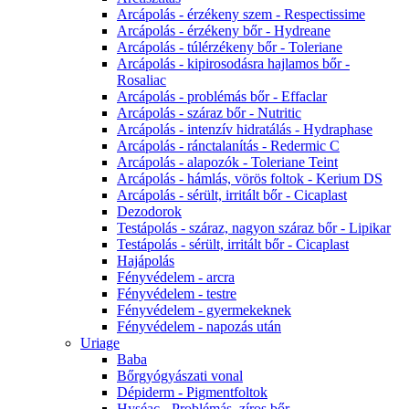
Arcápolás - érzékeny szem - Respectissime
Arcápolás - érzékeny bőr - Hydreane
Arcápolás - túlérzékeny bőr - Toleriane
Arcápolás - kipirosodásra hajlamos bőr -
Rosaliac
Arcápolás - problémás bőr - Effaclar
Arcápolás - száraz bőr - Nutritic
Arcápolás - intenzív hidratálás - Hydraphase
Arcápolás - ránctalanítás - Redermic C
Arcápolás - alapozók - Toleriane Teint
Arcápolás - hámlás, vörös foltok - Kerium DS
Arcápolás - sérült, irritált bőr - Cicaplast
Dezodorok
Testápolás - száraz, nagyon száraz bőr - Lipikar
Testápolás - sérült, irritált bőr - Cicaplast
Hajápolás
Fényvédelem - arcra
Fényvédelem - testre
Fényvédelem - gyermekeknek
Fényvédelem - napozás után
Uriage
Baba
Bőrgyógyászati vonal
Dépiderm - Pigmentfoltok
Hyséac - Problémás, zíros bőr