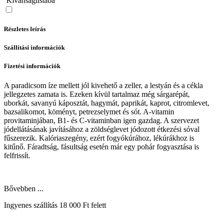
Kívánságlistába
Részletes leírás
Szállítási információk
Fizetési információk
A paradicsom íze mellett jól kivehető a zeller, a lestyán és a cékla
jellegzetes zamata is. Ezeken kívül tartalmaz még sárgarépát,
uborkát, savanyú káposztát, hagymát, paprikát, kaprot, citromlevet,
bazsalikomot, köményt, petrezselymet és sót. A-vitamin
provitaminjában, B1- és C-vitaminban igen gazdag. A szervezet
jódellátásának javításához a zöldséglevet jódozott étkezési sóval
fűszerezik. Kalóriaszegény, ezért fogyókúrához, lékúrákhoz is
kitűnő. Fáradtság, fásultság esetén már egy pohár fogyasztása is
felfrissít.
Bővebben ...
Ingyenes szállítás 18 000 Ft felett