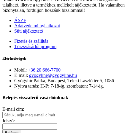
található, illetve a termékhez mellékelt tájékoztatót. Ha valamiben
bizonytalan, forduljon hozzánk bizalommal!
ÁSZF
Adatvédelmi nyilatkozat
Süti tájékoztató
Fizetés és szállítás
Törzsvásárlói program
Elérhetőségek
Mobil:
+36 20 666-7700
E-mail:
gyogyline@gyogyline.hu
Gyógyhír Patika, Budapest, Teleki László tér 5, 1086
Nyitva tartás: H-P: 7-18-ig, szombaton: 7-14-ig.
Belépés visszatérő vásárlóinknak
E-mail cím:
Jelszó:
Belépek