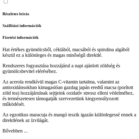
Részletes leírás
Szállítási információk
Fizetési információk
Hat értékes gyümölcsből, céklából, macsából és spirulina algából
készül ez a különleges és magas minőségű direktlé.
Rendszeres fogyasztása hozzájárul a napi ajánlott zöldség és
gyümölcsbevitel eléréséhez.
Az acerola rendkívül magas C-vitamin tartalma, valamint az
antioxidánsokban kimagaslóan gazdag japán eredtű macsa (porított
zöld tea) hozzájárulnak sejtjeink oxidatív stressz elleni védelméhez,
és természetesen támogatják szervezetünk kiegyensúlyozott
működését.
Az egzotikus maracuja és mangó teszik igazán különlegessé ennek a
direktlének az ízvilágát.
Bővebben ...