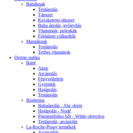
Babáknak
Testápolás
Tápszer
Kecsketejes tápszer
Baba ápolás, gyógyítás
Vitaminok, pelenkák
Fájdalom csillapítók
Mamáknak
Testápolás
Terhes vitaminok
Dermo patika
Babé
Akne
Arcápolás
Fényvédelem
Gyermek
Hajápolás
Testápolás
Bioderma
Babaápolás - Abc derm
Hajápolás - Nodé
Pigmentfoltos bőr - White objective
Testápolás, arcápolás
La-Roche-Posay termékek
Arctisztítás