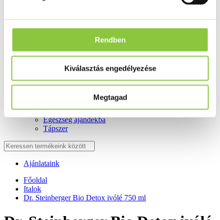
Fog és szájápolás
Í́nygyulladás
Fogkrém
Szájvíz
Rendben
Fogkefe
Fogselyem
Műfogsor ápolás
Fogfehérítés
Kiválasztás engedélyezése
Fogköztisztító
Teák
É́lvezeti
Megtagad
Gyógyteák
Könyvek
Egészség ajándékba
Tápszer
Ajánlataink
Főoldal
Italok
Dr. Steinberger Bio Detox ivólé 750 ml