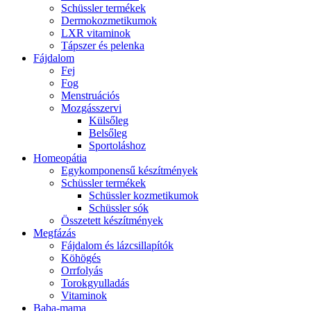
Schüssler termékek
Dermokozmetikumok
LXR vitaminok
Tápszer és pelenka
Fájdalom
Fej
Fog
Menstruációs
Mozgásszervi
Külsőleg
Belsőleg
Sportoláshoz
Homeopátia
Egykomponensű készítmények
Schüssler termékek
Schüssler kozmetikumok
Schüssler sók
Összetett készítmények
Megfázás
Fájdalom és lázcsillapítók
Köhögés
Orrfolyás
Torokgyulladás
Vitaminok
Baba-mama