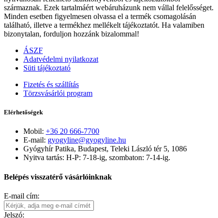
származnak. Ezek tartalmáért webáruházunk nem vállal felelősséget.
Minden esetben figyelmesen olvassa el a termék csomagolásán
található, illetve a termékhez mellékelt tájékoztatót. Ha valamiben
bizonytalan, forduljon hozzánk bizalommal!
ÁSZF
Adatvédelmi nyilatkozat
Süti tájékoztató
Fizetés és szállítás
Törzsvásárlói program
Elérhetőségek
Mobil:
+36 20 666-7700
E-mail:
gyogyline@gyogyline.hu
Gyógyhír Patika, Budapest, Teleki László tér 5, 1086
Nyitva tartás: H-P: 7-18-ig, szombaton: 7-14-ig.
Belépés visszatérő vásárlóinknak
E-mail cím:
Jelszó: