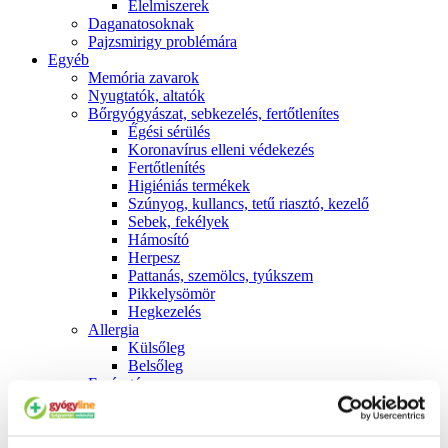
É́lelmiszerek
Daganatosoknak
Pajzsmirigy problémára
Egyéb
Memória zavarok
Nyugtatók, altatók
Bőrgyógyászat, sebkezelés, fertőtlenítes
É́gési sérülés
Koronavírus elleni védekezés
Fertőtlenítés
Higiéniás termékek
Szúnyog, kullancs, tetű riasztó, kezelő
Sebek, fekélyek
Hámosító
Herpesz
Pattanás, szemölcs, tyúkszem
Pikkelysömör
Hegkezelés
Allergia
Külsőleg
Belsőleg
Emésztés
Székrekedés
Hasmenés
Hányás, hányinger