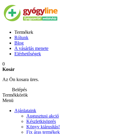
Termékek
Rólunk
Blog
A vásárlás menete
Elérhetőségek
0
Kosár
Az Ön kosara üres.
Belépés
Termékkörök
Menü
Ajánlataink
Augusztusi akció
Készletkisöprés
Könyv kiárusítás!
Fix áras termékek