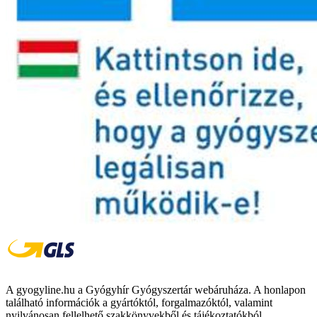
A gyogyline.hu a Gyógyhír Gyógyszertár webáruháza. A honlapon
található információk a gyártóktól, forgalmazóktól, valamint
nyilvánosan fellelhető szakkönyvekből és tájékoztatókból