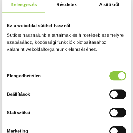
Puffadás, görcs
Beleegyezés
Részletek
A sütikről
Probiotikum
Gyomorégés, savtúltenges
Máj és epe betegség
Emésztést elősegítő
Ez a weboldal sütiket használ
Érzékszervek
Szem
Sütiket használunk a tartalmak és hirdetések személyre
Orr
szabásához, közösségi funkciók biztosításához,
Fül
valamint weboldalforgalmunk elemzéséhez.
Húgyutak
Női problémák
Betétek, tamponok
Klimax
Hozzájárulás
Terhességi tesztek
Elengedhetetlen
kiválasztása
Fogamzásgátlás, síkosítók, potencia
Fertőzések, hüvelyflóra helyreállítás
Inkontinencia
Férfi problémák
Beállítások
Prosztata
Potencia
Szív és érrrendszer
Statisztikai
Aranyér
Visszér
Koleszterinszint csökkentők, omega 3
Vérnyomás és szív gyógyszerei
Marketing