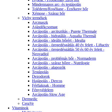
Mindennapos arc- és testápolás
Toléderm/Roséliane - Érzékeny bőr
Xémose - Száraz bőr
Vichy termékek
Arcmaszk
Ajándékcsomag
Arcápolás - arctisztítás - Purete Thermale
Arcápolás - hidratálás - Aqualia Thermál
Arcápolás - ideális bőrért - Idealia
Arcápolás - öregedésgátlás 40 év felett - Liftactiv
Arcápolás - öregedésgátlás 50 és 60 év felett -
Neovadiol
Arcápolás - problémás bőr - Normaderm
Arcápolás - száraz bőrre - Nutrilogie
Arcápolás - alapozók
Testápolás
Dezodorok
Hajápolás - Dercos
Férfiaknak - Homme
Fényvédelem
Arcápolás-Slow Age
Dermedic
CeraVe
Vitaminok