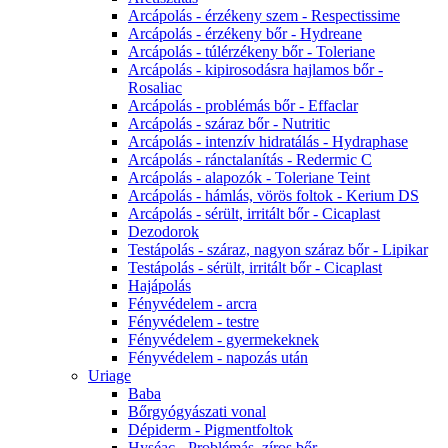
Arcápolás - érzékeny szem - Respectissime
Arcápolás - érzékeny bőr - Hydreane
Arcápolás - túlérzékeny bőr - Toleriane
Arcápolás - kipirosodásra hajlamos bőr -
Rosaliac
Arcápolás - problémás bőr - Effaclar
Arcápolás - száraz bőr - Nutritic
Arcápolás - intenzív hidratálás - Hydraphase
Arcápolás - ránctalanítás - Redermic C
Arcápolás - alapozók - Toleriane Teint
Arcápolás - hámlás, vörös foltok - Kerium DS
Arcápolás - sérült, irritált bőr - Cicaplast
Dezodorok
Testápolás - száraz, nagyon száraz bőr - Lipikar
Testápolás - sérült, irritált bőr - Cicaplast
Hajápolás
Fényvédelem - arcra
Fényvédelem - testre
Fényvédelem - gyermekeknek
Fényvédelem - napozás után
Uriage
Baba
Bőrgyógyászati vonal
Dépiderm - Pigmentfoltok
Hyséac - Problémás, zíros bőr