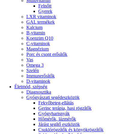
Multivitamin
Felnőtt
Gyerek
LXR vitaminok
GAL termékek
Kalcium
B-vitamin
Koenzim Q10
C-vitaminok
Magnézium
Porc és csont erősítők
Vas
Omega 3
Szelén
Immunerősítők
D-vitaminok
Életmód, szépség
Diagnosztika
Gyógyászati segédeszközök
Fekvőbeteg-ellátás
Gerinc terápia, hasi rögzítők
Gyógyharisnyák
Hőmérők, lázmérők
Járást segítő eszközök
Csuklórögzítők és könyökrögzítők