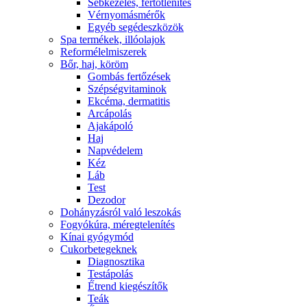
Sebkezelés, fertőtlenítés
Vérnyomásmérők
Egyéb segédeszközök
Spa termékek, illóolajok
Reformélelmiszerek
Bőr, haj, köröm
Gombás fertőzések
Szépségvitaminok
Ekcéma, dermatitis
Arcápolás
Ajakápoló
Haj
Napvédelem
Kéz
Láb
Test
Dezodor
Dohányzásról való leszokás
Fogyókúra, méregtelenítés
Kínai gyógymód
Cukorbetegeknek
Diagnosztika
Testápolás
É́trend kiegészítők
Teák