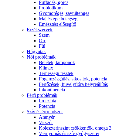
Puffadás, görcs
Probiotikum
Gyomorégés, savtúltenges
Máj és epe betegség
Emésztést elősegítő
Érzékszervek
Szem
Orr
Fül
Húgyutak
Női problémák
Betétek, tamponok
Klimax
Terhességi tesztek
Fogamzásgátlás, síkosítók, potencia
Fertőzések, hüvelyflóra helyreállítás
Inkontinencia
Férfi problémák
Prosztata
Potencia
Szív és érrrendszer
Aranyér
Visszér
Koleszterinszint csökkentők, omega 3
Vérnyomás és szív gyógyszerei