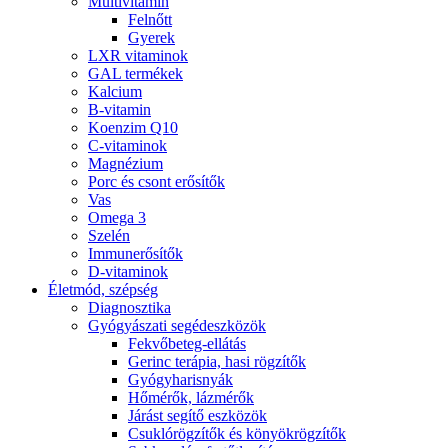
Multivitamin
Felnőtt
Gyerek
LXR vitaminok
GAL termékek
Kalcium
B-vitamin
Koenzim Q10
C-vitaminok
Magnézium
Porc és csont erősítők
Vas
Omega 3
Szelén
Immunerősítők
D-vitaminok
Életmód, szépség
Diagnosztika
Gyógyászati segédeszközök
Fekvőbeteg-ellátás
Gerinc terápia, hasi rögzítők
Gyógyharisnyák
Hőmérők, lázmérők
Járást segítő eszközök
Csuklórögzítők és könyökrögzítők