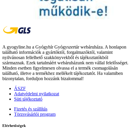
A gyogyline.hu a Gyógyhír Gyógyszertár webáruháza. A honlapon
található információk a gyártóktól, forgalmazóktól, valamint
nyilvánosan fellelhető szakkönyvekből és tájékoztatókból
származnak. Ezek tartalmáért webáruházunk nem vállal felelősséget.
Minden esetben figyelmesen olvassa el a termék csomagolásán
található, illetve a termékhez mellékelt tájékoztatót. Ha valamiben
bizonytalan, forduljon hozzánk bizalommal!
ÁSZF
Adatvédelmi nyilatkozat
Süti tájékoztató
Fizetés és szállítás
Törzsvásárlói program
Elérhetőségek