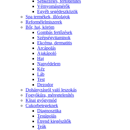
Sebkezelés, fertőtlenítés
Vérnyomásmérők
Egyéb segédeszközök
Spa termékek, illóolajok
Reformélelmiszerek
Bőr, haj, köröm
Gombás fertőzések
Szépségvitaminok
Ekcéma, dermatitis
Arcápolás
Ajakápoló
Haj
Napvédelem
Kéz
Láb
Test
Dezodor
Dohányzásról való leszokás
Fogyókúra, méregtelenítés
Kínai gyógymód
Cukorbetegeknek
Diagnosztika
Testápolás
É́trend kiegészítők
Teák