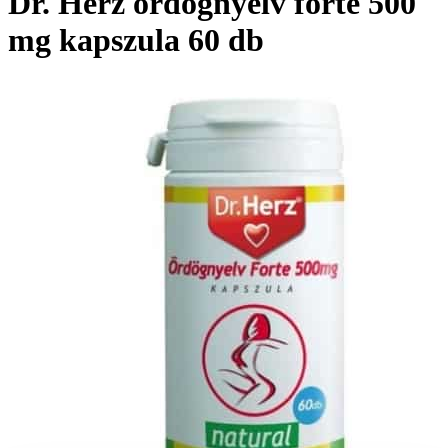
Dr. Herz ördögnyelv forte 500
mg kapszula 60 db