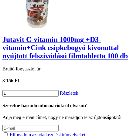
Jutavit C-vitamin 1000mg +D3-
vitamin+Cink csipkebogyó kivonattal
nyújtott felszívódású filmtabletta 100 db
Bruttó fogyasztói ár:
3 156 Ft
Részletek
Szeretne hasonló információkról olvasni?
Adja meg e-mail címét, hogy ne maradjon le az újdonságokról.
Elfogadom az adatkezelési irányelveket