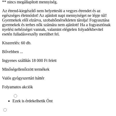
** nincs megállapított mennyiség.
Az étrend-kiegészítő nem helyettesíti a vegyes étrendet és az
egészséges életmódot! Az ajánlott napi mennyiséget ne lépje túl!
Gyermekek elől elzárva, szobahőmérsékleten tárolja! Fogyasztása
gyermekek és terhes nők számára nem ajánlott! Ha a fogyasztónak
nyelési nehézségei vannak, valamint elégtelen folyadékbevitel
esetén fulladásveszély merülhet fel.
Kiszerelés: 60 db.
Bővebben ...
Ingyenes szállítás 18 000 Ft felett
Minőségellenőrzött termékek
Valós gyógyszertári háttér
Folyamatos akciók
Ezek is érdekelhetik Önt