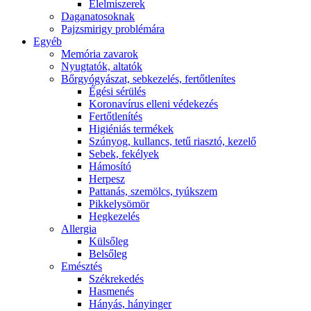
É́lelmiszerek
Daganatosoknak
Pajzsmirigy problémára
Egyéb
Memória zavarok
Nyugtatók, altatók
Bőrgyógyászat, sebkezelés, fertőtlenítes
É́gési sérülés
Koronavírus elleni védekezés
Fertőtlenítés
Higiéniás termékek
Szúnyog, kullancs, tetű riasztó, kezelő
Sebek, fekélyek
Hámosító
Herpesz
Pattanás, szemölcs, tyúkszem
Pikkelysömör
Hegkezelés
Allergia
Külsőleg
Belsőleg
Emésztés
Székrekedés
Hasmenés
Hányás, hányinger