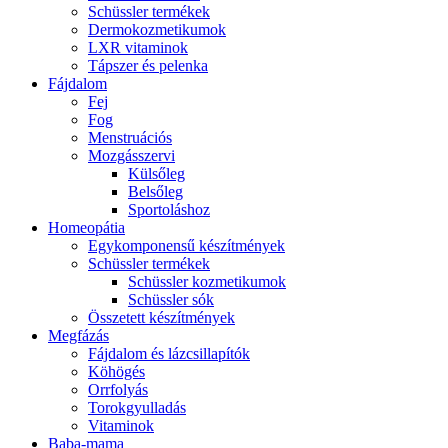
Schüssler termékek
Dermokozmetikumok
LXR vitaminok
Tápszer és pelenka
Fájdalom
Fej
Fog
Menstruációs
Mozgásszervi
Külsőleg
Belsőleg
Sportoláshoz
Homeopátia
Egykomponensű készítmények
Schüssler termékek
Schüssler kozmetikumok
Schüssler sók
Összetett készítmények
Megfázás
Fájdalom és lázcsillapítók
Köhögés
Orrfolyás
Torokgyulladás
Vitaminok
Baba-mama