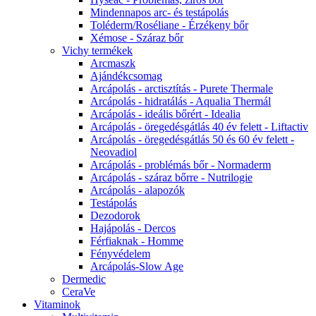
Mindennapos arc- és testápolás
Toléderm/Roséliane - Érzékeny bőr
Xémose - Száraz bőr
Vichy termékek
Arcmaszk
Ajándékcsomag
Arcápolás - arctisztítás - Purete Thermale
Arcápolás - hidratálás - Aqualia Thermál
Arcápolás - ideális bőrért - Idealia
Arcápolás - öregedésgátlás 40 év felett - Liftactiv
Arcápolás - öregedésgátlás 50 és 60 év felett -
Neovadiol
Arcápolás - problémás bőr - Normaderm
Arcápolás - száraz bőrre - Nutrilogie
Arcápolás - alapozók
Testápolás
Dezodorok
Hajápolás - Dercos
Férfiaknak - Homme
Fényvédelem
Arcápolás-Slow Age
Dermedic
CeraVe
Vitaminok