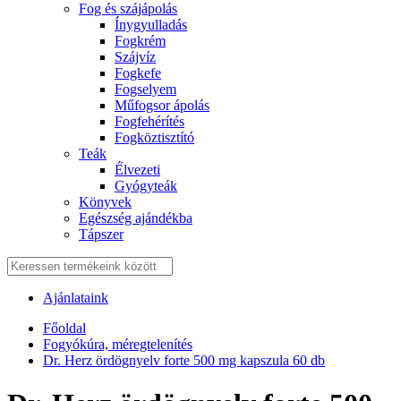
Fog és szájápolás
Í́nygyulladás
Fogkrém
Szájvíz
Fogkefe
Fogselyem
Műfogsor ápolás
Fogfehérítés
Fogköztisztító
Teák
É́lvezeti
Gyógyteák
Könyvek
Egészség ajándékba
Tápszer
Ajánlataink
Főoldal
Fogyókúra, méregtelenítés
Dr. Herz ördögnyelv forte 500 mg kapszula 60 db