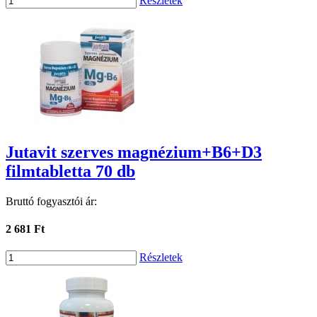
Részletek
Jutavit szerves magnézium+B6+D3
filmtabletta 70 db
Bruttó fogyasztói ár:
2 681 Ft
Részletek