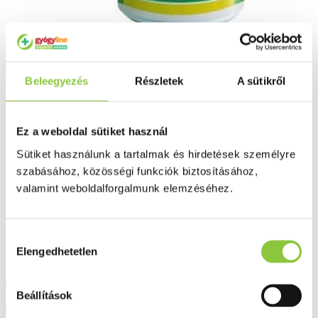
Az ördögnyelv-kivonat (glükomannán, konjak mannán) a csökkentett
Beleegyezés
Részletek
A sütikről
energiatartalmú étrend keretein belül hozzájárul a testsúly csökkentéshez.
Gyártó:
Dr. Herz
Ez a weboldal sütiket használ
Nyilv. szám:
Sütiket használunk a tartalmak és hirdetések személyre
OÉTI.: 14661/2014.
szabásához, közösségi funkciók biztosításához,
valamint weboldalforgalmunk elemzéséhez.
Rendelhető
(Szállítási, átvételi idő: legfeljebb 3
Hasonló termékeket keresek
nap)
4 275 Ft
Hozzájárulás
Elengedhetetlen
kiválasztása
71 Ft/db
Beállítások
Kosárba