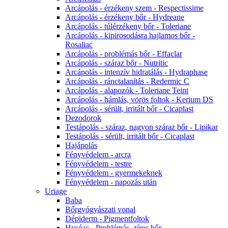
Arcápolás - érzékeny szem - Respectissime
Arcápolás - érzékeny bőr - Hydreane
Arcápolás - túlérzékeny bőr - Toleriane
Arcápolás - kipirosodásra hajlamos bőr -
Rosaliac
Arcápolás - problémás bőr - Effaclar
Arcápolás - száraz bőr - Nutritic
Arcápolás - intenzív hidratálás - Hydraphase
Arcápolás - ránctalanítás - Redermic C
Arcápolás - alapozók - Toleriane Teint
Arcápolás - hámlás, vörös foltok - Kerium DS
Arcápolás - sérült, irritált bőr - Cicaplast
Dezodorok
Testápolás - száraz, nagyon száraz bőr - Lipikar
Testápolás - sérült, irritált bőr - Cicaplast
Hajápolás
Fényvédelem - arcra
Fényvédelem - testre
Fényvédelem - gyermekeknek
Fényvédelem - napozás után
Uriage
Baba
Bőrgyógyászati vonal
Dépiderm - Pigmentfoltok
Hyséac - Problémás, zíros bőr