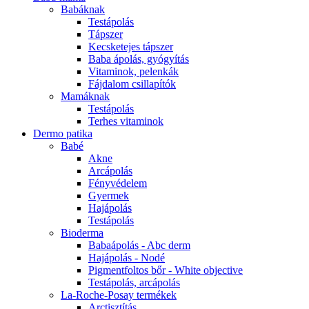
Babáknak
Testápolás
Tápszer
Kecsketejes tápszer
Baba ápolás, gyógyítás
Vitaminok, pelenkák
Fájdalom csillapítók
Mamáknak
Testápolás
Terhes vitaminok
Dermo patika
Babé
Akne
Arcápolás
Fényvédelem
Gyermek
Hajápolás
Testápolás
Bioderma
Babaápolás - Abc derm
Hajápolás - Nodé
Pigmentfoltos bőr - White objective
Testápolás, arcápolás
La-Roche-Posay termékek
Arctisztítás