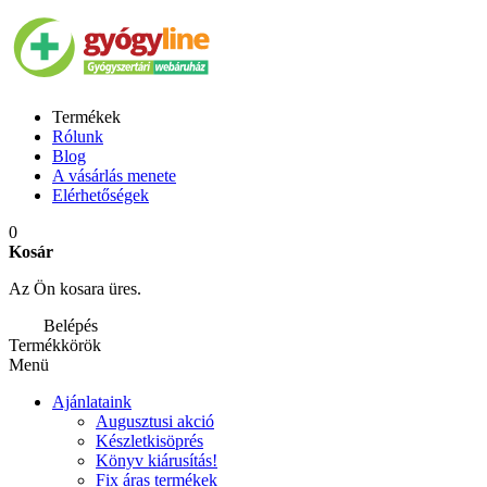
Termékek
Rólunk
Blog
A vásárlás menete
Elérhetőségek
0
Kosár
Az Ön kosara üres.
Belépés
Termékkörök
Menü
Ajánlataink
Augusztusi akció
Készletkisöprés
Könyv kiárusítás!
Fix áras termékek