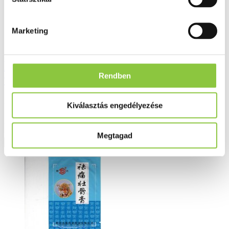
Marketing
Dr. Chen kohoflu lándzsás útifű szirup C-
Rendben
vitaminnal 150 ml
Bruttó fogyasztói ár:
Kiválasztás engedélyezése
2 544 Ft
Megtagad
Részletek