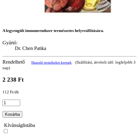
A legyengült immunrendszer természetes helyreállítására.
Gyártó:
Dr. Chen Patika
Rendelhető
(Szállítási, átvételi idő: legfeljebb 3
Hasonló termékeket keresek
nap)
2 238 Ft
112 Ft/db
Kosárba
Kívánságlistába