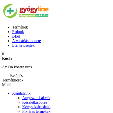
Termékek
Rólunk
Blog
A vásárlás menete
Elérhetőségek
0
Kosár
Az Ön kosara üres.
Belépés
Termékkörök
Menü
Ajánlataink
Augusztusi akció
Készletkisöprés
Könyv kiárusítás!
Fix áras termékek