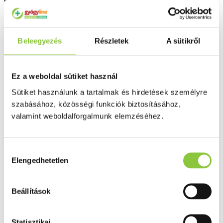
Kiszerelés: 20 x 10 g.
Az étrend-kiegészítő nem helyettesíti a kiegyensúlyozott vegyes
Beleegyezés
Részletek
A sütikről
étrendet és az egészséges életmódot. Ne lépje túl az ajánlott napi
adagot! Gyermekek elől elzárva tartandó!
Bővebben ...
Ez a weboldal sütiket használ
Ingyenes szállítás 18 000 Ft felett
Sütiket használunk a tartalmak és hirdetések személyre
Minőségellenőrzött termékek
szabásához, közösségi funkciók biztosításához,
valamint weboldalforgalmunk elemzéséhez.
Valós gyógyszertári háttér
Folyamatos akciók
Hozzájárulás
Elengedhetetlen
kiválasztása
Ezek is érdekelhetik Önt
Beállítások
Statisztikai