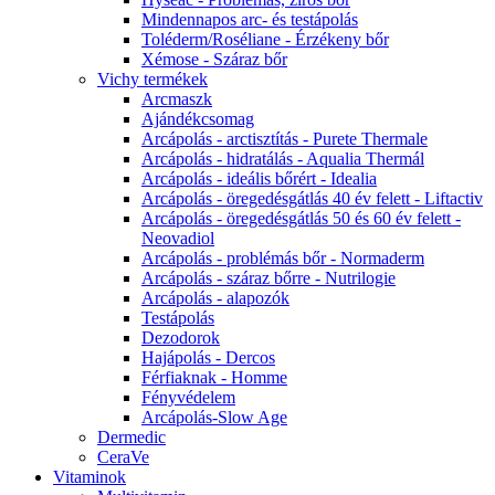
Mindennapos arc- és testápolás
Toléderm/Roséliane - Érzékeny bőr
Xémose - Száraz bőr
Vichy termékek
Arcmaszk
Ajándékcsomag
Arcápolás - arctisztítás - Purete Thermale
Arcápolás - hidratálás - Aqualia Thermál
Arcápolás - ideális bőrért - Idealia
Arcápolás - öregedésgátlás 40 év felett - Liftactiv
Arcápolás - öregedésgátlás 50 és 60 év felett -
Neovadiol
Arcápolás - problémás bőr - Normaderm
Arcápolás - száraz bőrre - Nutrilogie
Arcápolás - alapozók
Testápolás
Dezodorok
Hajápolás - Dercos
Férfiaknak - Homme
Fényvédelem
Arcápolás-Slow Age
Dermedic
CeraVe
Vitaminok