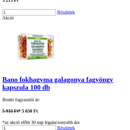
5 215 Ft
Részletek
Akció
Bano fokhagyma galagonya fagyöngy
kapszula 100 db
Bruttó fogyasztói ár:
5 933 Ft*
5 650 Ft
*az akció előtti 30 nap legalacsonyabb ára
Részletek