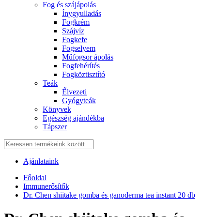
Fog és szájápolás
Í́nygyulladás
Fogkrém
Szájvíz
Fogkefe
Fogselyem
Műfogsor ápolás
Fogfehérítés
Fogköztisztító
Teák
É́lvezeti
Gyógyteák
Könyvek
Egészség ajándékba
Tápszer
Ajánlataink
Főoldal
Immunerősítők
Dr. Chen shiitake gomba és ganoderma tea instant 20 db