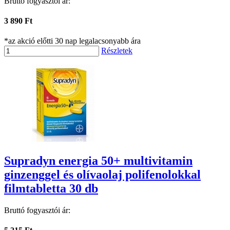
Bruttó fogyasztói ár:
3 890 Ft
*az akció előtti 30 nap legalacsonyabb ára
Részletek
Supradyn energia 50+ multivitamin
ginzenggel és olívaolaj polifenolokkal
filmtabletta 30 db
Bruttó fogyasztói ár: