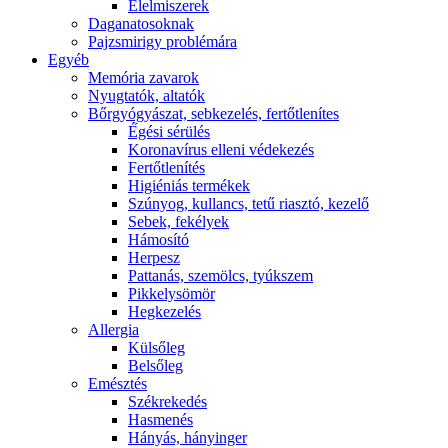
É́lelmiszerek
Daganatosoknak
Pajzsmirigy problémára
Egyéb
Memória zavarok
Nyugtatók, altatók
Bőrgyógyászat, sebkezelés, fertőtlenítes
É́gési sérülés
Koronavírus elleni védekezés
Fertőtlenítés
Higiéniás termékek
Szúnyog, kullancs, tetű riasztó, kezelő
Sebek, fekélyek
Hámosító
Herpesz
Pattanás, szemölcs, tyúkszem
Pikkelysömör
Hegkezelés
Allergia
Külsőleg
Belsőleg
Emésztés
Székrekedés
Hasmenés
Hányás, hányinger