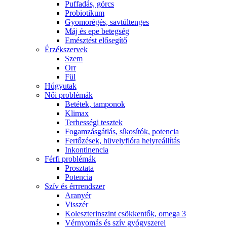
Puffadás, görcs
Probiotikum
Gyomorégés, savtúltenges
Máj és epe betegség
Emésztést elősegítő
Érzékszervek
Szem
Orr
Fül
Húgyutak
Női problémák
Betétek, tamponok
Klimax
Terhességi tesztek
Fogamzásgátlás, síkosítók, potencia
Fertőzések, hüvelyflóra helyreállítás
Inkontinencia
Férfi problémák
Prosztata
Potencia
Szív és érrrendszer
Aranyér
Visszér
Koleszterinszint csökkentők, omega 3
Vérnyomás és szív gyógyszerei