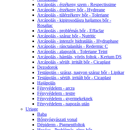
Arcápolás - érzékeny szem - Respectissime
Arcápolás - érzékeny bőr - Hydreane
Arcápolás - túlérzékeny bőr - Toleriane
Arcápolás - kipirosodásra hajlamos bőr -
Rosaliac
Arcápolás - problémás bőr - Effaclar
Arcápolás - száraz bőr - Nutritic
Arcápolás - intenzív hidratálás - Hydraphase
Arcápolás - ránctalanítás - Redermic C
Arcápolás - alapozók - Toleriane Teint
Arcápolás - hámlás, vörös foltok - Kerium DS
Arcápolás - sérült, irritált bőr - Cicaplast
Dezodorok
Testápolás - száraz, nagyon száraz bőr - Lipikar
Testápolás - sérült, irritált bőr - Cicaplast
Hajápolás
Fényvédelem - arcra
Fényvédelem - testre
Fényvédelem - gyermekeknek
Fényvédelem - napozás után
Uriage
Baba
Bőrgyógyászati vonal
Dépiderm - Pigmentfoltok
Hyséac - Problémás, zíros bőr