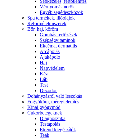
Sebkezelés, fertőtlenítés
Vérnyomásmérők
Egyéb segédeszközök
Spa termékek, illóolajok
Reformélelmiszerek
Bőr, haj, köröm
Gombás fertőzések
Szépségvitaminok
Ekcéma, dermatitis
Arcápolás
Ajakápoló
Haj
Napvédelem
Kéz
Láb
Test
Dezodor
Dohányzásról való leszokás
Fogyókúra, méregtelenítés
Kínai gyógymód
Cukorbetegeknek
Diagnosztika
Testápolás
É́trend kiegészítők
Teák