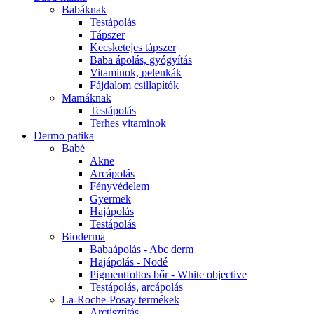
Babáknak
Testápolás
Tápszer
Kecsketejes tápszer
Baba ápolás, gyógyítás
Vitaminok, pelenkák
Fájdalom csillapítók
Mamáknak
Testápolás
Terhes vitaminok
Dermo patika
Babé
Akne
Arcápolás
Fényvédelem
Gyermek
Hajápolás
Testápolás
Bioderma
Babaápolás - Abc derm
Hajápolás - Nodé
Pigmentfoltos bőr - White objective
Testápolás, arcápolás
La-Roche-Posay termékek
Arctisztítás