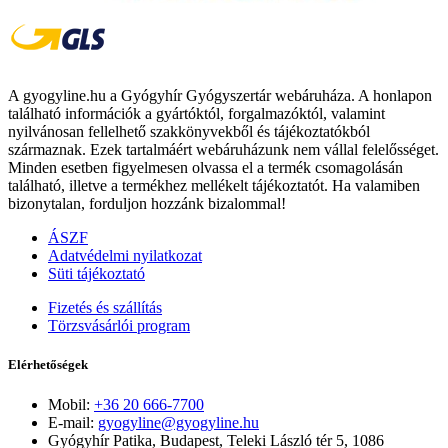
A gyogyline.hu a Gyógyhír Gyógyszertár webáruháza. A honlapon
található információk a gyártóktól, forgalmazóktól, valamint
nyilvánosan fellelhető szakkönyvekből és tájékoztatókból
származnak. Ezek tartalmáért webáruházunk nem vállal felelősséget.
Minden esetben figyelmesen olvassa el a termék csomagolásán
található, illetve a termékhez mellékelt tájékoztatót. Ha valamiben
bizonytalan, forduljon hozzánk bizalommal!
ÁSZF
Adatvédelmi nyilatkozat
Süti tájékoztató
Fizetés és szállítás
Törzsvásárlói program
Elérhetőségek
Mobil:
+36 20 666-7700
E-mail:
gyogyline@gyogyline.hu
Gyógyhír Patika, Budapest, Teleki László tér 5, 1086