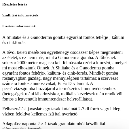
Részletes leírás
Szállítási információk
Fizetési információk
A Shiitake és a Ganoderma gomba egyaránt fontos fehérje-, kálium-
és cinkforrás.
A távol-keleti mesékben egyetlenegy csodaszer képes megmenteni
az életet, s ez nem más, mint a Ganoderma gomba. A főhősnek
sokszor 2000 méter magasra kell felmásznia ezért a kincsért, amelyet
mi most elhoztunk Önnek. A Shiitake és a Ganoderma gomba
egyaránt fontos fehérje-, kálium- és cink-forrás. Mindkét gomba
rostanyagban gazdag, nagy mennyiségben tartalmaz a szervezet
számára fontos aminosavakat, B- és D-vitamint. A
pecsétviazsgomba hozzájárul a természetes immunvédelemhez
(betegségek utáni lábadozáskor, radikális kezelések után rendkívül
fontos a legyengült immunrendszer helyreállítása).
Felhasználási javaslat: egy tasak tartalmát 2-3 dl forró vagy hideg
vízben feloldva kellemes ízű ital nyerhető.
Adagolás: naponta 2 × 1 tasak granulátumból készült ital
elfogyasztása javasolt.