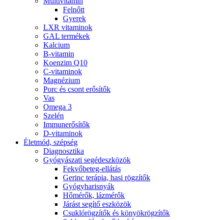
Multivitamin
Felnőtt
Gyerek
LXR vitaminok
GAL termékek
Kalcium
B-vitamin
Koenzim Q10
C-vitaminok
Magnézium
Porc és csont erősítők
Vas
Omega 3
Szelén
Immunerősítők
D-vitaminok
Életmód, szépség
Diagnosztika
Gyógyászati segédeszközök
Fekvőbeteg-ellátás
Gerinc terápia, hasi rögzítők
Gyógyharisnyák
Hőmérők, lázmérők
Járást segítő eszközök
Csuklórögzítők és könyökrögzítők