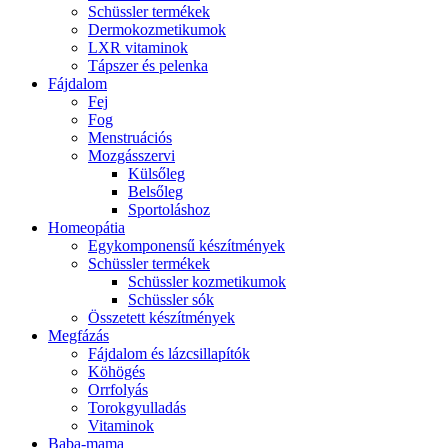
Schüssler termékek
Dermokozmetikumok
LXR vitaminok
Tápszer és pelenka
Fájdalom
Fej
Fog
Menstruációs
Mozgásszervi
Külsőleg
Belsőleg
Sportoláshoz
Homeopátia
Egykomponensű készítmények
Schüssler termékek
Schüssler kozmetikumok
Schüssler sók
Összetett készítmények
Megfázás
Fájdalom és lázcsillapítók
Köhögés
Orrfolyás
Torokgyulladás
Vitaminok
Baba-mama