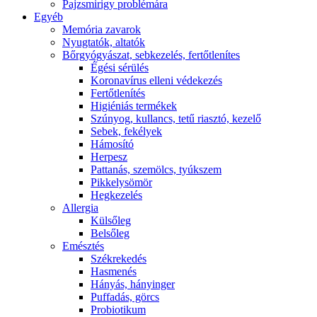
Pajzsmirigy problémára
Egyéb
Memória zavarok
Nyugtatók, altatók
Bőrgyógyászat, sebkezelés, fertőtlenítes
É́gési sérülés
Koronavírus elleni védekezés
Fertőtlenítés
Higiéniás termékek
Szúnyog, kullancs, tetű riasztó, kezelő
Sebek, fekélyek
Hámosító
Herpesz
Pattanás, szemölcs, tyúkszem
Pikkelysömör
Hegkezelés
Allergia
Külsőleg
Belsőleg
Emésztés
Székrekedés
Hasmenés
Hányás, hányinger
Puffadás, görcs
Probiotikum