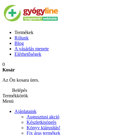
Termékek
Rólunk
Blog
A vásárlás menete
Elérhetőségek
0
Kosár
Az Ön kosara üres.
Belépés
Termékkörök
Menü
Ajánlataink
Augusztusi akció
Készletkisöprés
Könyv kiárusítás!
Fix áras termékek