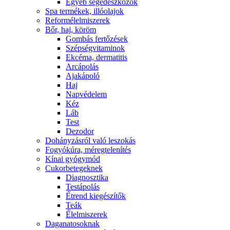
Egyéb segédeszközök
Spa termékek, illóolajok
Reformélelmiszerek
Bőr, haj, köröm
Gombás fertőzések
Szépségvitaminok
Ekcéma, dermatitis
Arcápolás
Ajakápoló
Haj
Napvédelem
Kéz
Láb
Test
Dezodor
Dohányzásról való leszokás
Fogyókúra, méregtelenítés
Kínai gyógymód
Cukorbetegeknek
Diagnosztika
Testápolás
É́trend kiegészítők
Teák
É́lelmiszerek
Daganatosoknak