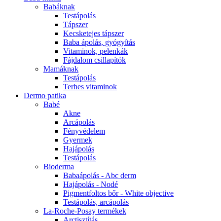
Babáknak
Testápolás
Tápszer
Kecsketejes tápszer
Baba ápolás, gyógyítás
Vitaminok, pelenkák
Fájdalom csillapítók
Mamáknak
Testápolás
Terhes vitaminok
Dermo patika
Babé
Akne
Arcápolás
Fényvédelem
Gyermek
Hajápolás
Testápolás
Bioderma
Babaápolás - Abc derm
Hajápolás - Nodé
Pigmentfoltos bőr - White objective
Testápolás, arcápolás
La-Roche-Posay termékek
Arctisztítás