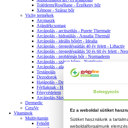
Toléderm/Roséliane - Érzékeny bőr
Xémose - Száraz bőr
Vichy termékek
Arcmaszk
Ajándékcsomag
Arcápolás - arctisztítás - Purete Thermale
Arcápolás - hidratálás - Aqualia Thermál
Arcápolás - ideális bőrért - Idealia
Arcápolás - öregedésgátlás 40 év felett - Liftactiv
Arcápolás - öregedésgátlás 50 és 60 év felett - Ne
Arcápolás - problémás bőr - Normaderm
Arcápolás - száraz bőrre - Nutrilogie
Arcápolás - alapozók
Testápolás
Dezodorok
Hajápolás - Dercos
Férfiaknak - Homme
Beleegyezés
Fényvédelem
Arcápolás-Slow Age
Dermedic
CeraVe
Ez a weboldal sütiket haszn
Vitaminok
Multivitamin
Sütiket használunk a tartal
Felnőtt
weboldalforgalmunk elemzé