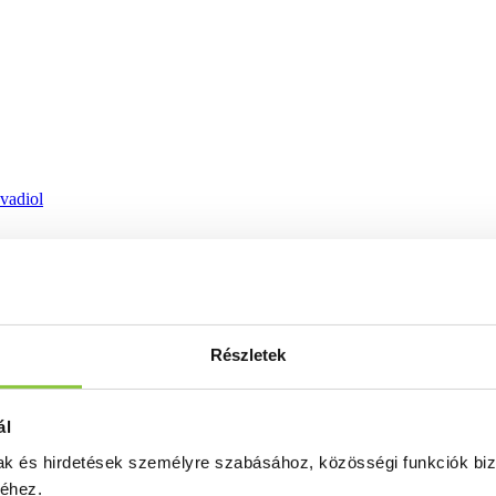
ovadiol
Részletek
ál
mak és hirdetések személyre szabásához, közösségi funkciók biz
séhez.