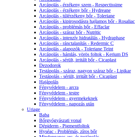
Arcápolás - érzékeny szem - Respectissime
Arcápolás - érzékeny bőr - Hydreane
Arcápolás - túlérzékeny bőr - Toleriane
Arcápolás - kipirosodásra hajlamos bőr - Rosaliac
Arcápolás - problémás bőr - Effaclar
Arcápolás - száraz bőr - Nutritic
Arcápolás - intenzív hidratálás - Hydraphase
Arcápolás - ránctalanítás - Redermic C
Arcápolás - alapozók - Toleriane Teint
Arcápolás - hámlás, vörös foltok - Kerium DS
Arcápolás - sérült, irritált bőr - Cicaplast
Dezodorok
Testápolás - száraz, nagyon száraz bőr - Lipikar
Testápolás - sérült, irritált bőr - Cicaplast
Hajápolás
Fényvédelem - arcra
Fényvédelem - testre
Fényvédelem - gyermekeknek
Fényvédelem - napozás után
Uriage
Baba
Bőrgyógyászati vonal
Dépiderm - Pigmentfoltok
Hyséac - Problémás, zíros bőr
Mindennapos arc- és testápolás