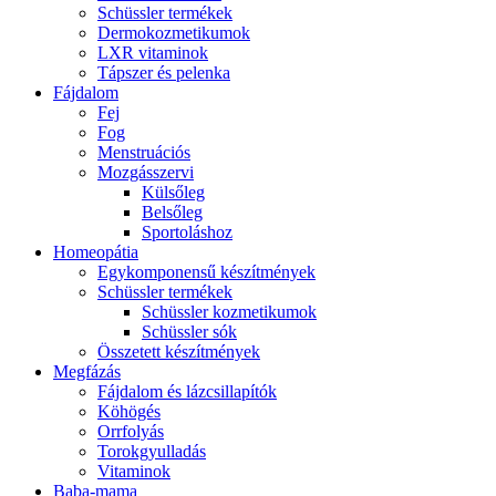
Schüssler termékek
Dermokozmetikumok
LXR vitaminok
Tápszer és pelenka
Fájdalom
Fej
Fog
Menstruációs
Mozgásszervi
Külsőleg
Belsőleg
Sportoláshoz
Homeopátia
Egykomponensű készítmények
Schüssler termékek
Schüssler kozmetikumok
Schüssler sók
Összetett készítmények
Megfázás
Fájdalom és lázcsillapítók
Köhögés
Orrfolyás
Torokgyulladás
Vitaminok
Baba-mama