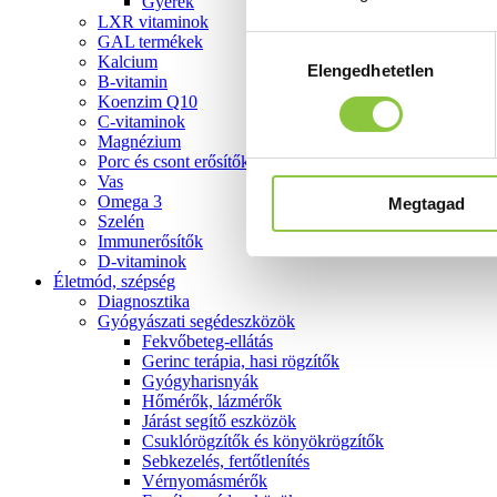
Gyerek
LXR vitaminok
GAL termékek
Hozzájárulás
Kalcium
Elengedhetetlen
kiválasztása
B-vitamin
Koenzim Q10
C-vitaminok
Magnézium
Porc és csont erősítők
Vas
Omega 3
Megtagad
Szelén
Immunerősítők
D-vitaminok
Életmód, szépség
Diagnosztika
Gyógyászati segédeszközök
Fekvőbeteg-ellátás
Gerinc terápia, hasi rögzítők
Gyógyharisnyák
Hőmérők, lázmérők
Járást segítő eszközök
Csuklórögzítők és könyökrögzítők
Sebkezelés, fertőtlenítés
Vérnyomásmérők