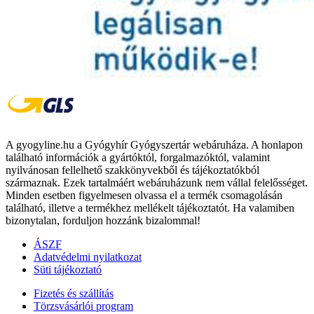
A gyogyline.hu a Gyógyhír Gyógyszertár webáruháza. A honlapon
található információk a gyártóktól, forgalmazóktól, valamint
nyilvánosan fellelhető szakkönyvekből és tájékoztatókból
származnak. Ezek tartalmáért webáruházunk nem vállal felelősséget.
Minden esetben figyelmesen olvassa el a termék csomagolásán
található, illetve a termékhez mellékelt tájékoztatót. Ha valamiben
bizonytalan, forduljon hozzánk bizalommal!
ÁSZF
Adatvédelmi nyilatkozat
Süti tájékoztató
Fizetés és szállítás
Törzsvásárlói program