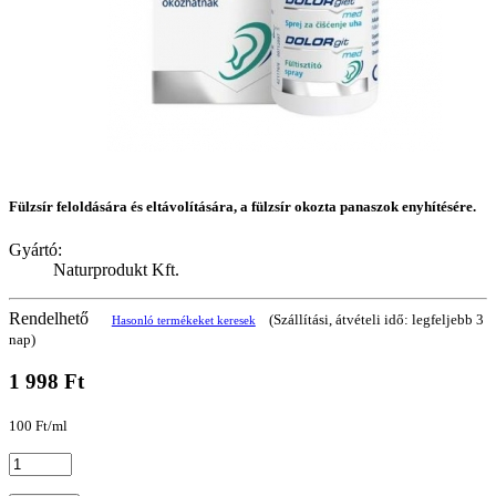
Fülzsír feloldására és eltávolítására, a fülzsír okozta panaszok enyhítésére.
Gyártó:
Naturprodukt Kft.
Rendelhető
(Szállítási, átvételi idő: legfeljebb 3
Hasonló termékeket keresek
nap)
1 998 Ft
100 Ft/ml