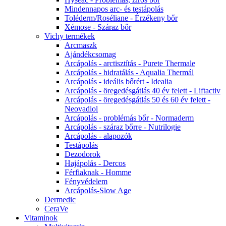
Mindennapos arc- és testápolás
Toléderm/Roséliane - Érzékeny bőr
Xémose - Száraz bőr
Vichy termékek
Arcmaszk
Ajándékcsomag
Arcápolás - arctisztítás - Purete Thermale
Arcápolás - hidratálás - Aqualia Thermál
Arcápolás - ideális bőrért - Idealia
Arcápolás - öregedésgátlás 40 év felett - Liftactiv
Arcápolás - öregedésgátlás 50 és 60 év felett -
Neovadiol
Arcápolás - problémás bőr - Normaderm
Arcápolás - száraz bőrre - Nutrilogie
Arcápolás - alapozók
Testápolás
Dezodorok
Hajápolás - Dercos
Férfiaknak - Homme
Fényvédelem
Arcápolás-Slow Age
Dermedic
CeraVe
Vitaminok