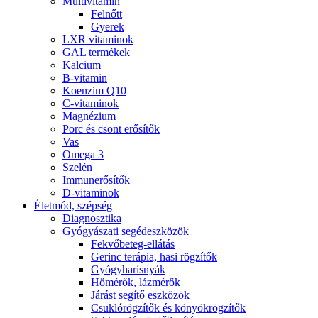
Multivitamin
Felnőtt
Gyerek
LXR vitaminok
GAL termékek
Kalcium
B-vitamin
Koenzim Q10
C-vitaminok
Magnézium
Porc és csont erősítők
Vas
Omega 3
Szelén
Immunerősítők
D-vitaminok
Életmód, szépség
Diagnosztika
Gyógyászati segédeszközök
Fekvőbeteg-ellátás
Gerinc terápia, hasi rögzítők
Gyógyharisnyák
Hőmérők, lázmérők
Járást segítő eszközök
Csuklórögzítők és könyökrögzítők