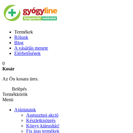
Termékek
Rólunk
Blog
A vásárlás menete
Elérhetőségek
0
Kosár
Az Ön kosara üres.
Belépés
Termékkörök
Menü
Ajánlataink
Augusztusi akció
Készletkisöprés
Könyv kiárusítás!
Fix áras termékek