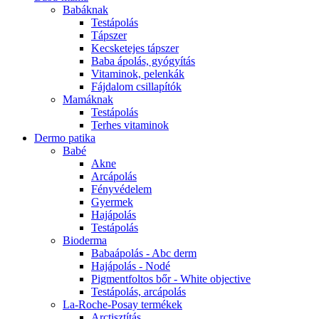
Babáknak
Testápolás
Tápszer
Kecsketejes tápszer
Baba ápolás, gyógyítás
Vitaminok, pelenkák
Fájdalom csillapítók
Mamáknak
Testápolás
Terhes vitaminok
Dermo patika
Babé
Akne
Arcápolás
Fényvédelem
Gyermek
Hajápolás
Testápolás
Bioderma
Babaápolás - Abc derm
Hajápolás - Nodé
Pigmentfoltos bőr - White objective
Testápolás, arcápolás
La-Roche-Posay termékek
Arctisztítás