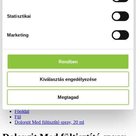
Fog és szájápolás
Í́nygyulladás
Fogkrém
Statisztikai
Szájvíz
Fogkefe
Fogselyem
Marketing
Műfogsor ápolás
Fogfehérítés
Fogköztisztító
Teák
É́lvezeti
Rendben
Gyógyteák
Könyvek
Egészség ajándékba
Kiválasztás engedélyezése
Tápszer
Megtagad
Ajánlataink
Főoldal
Fül
Dolorgit Med fültisztító spray, 20 ml