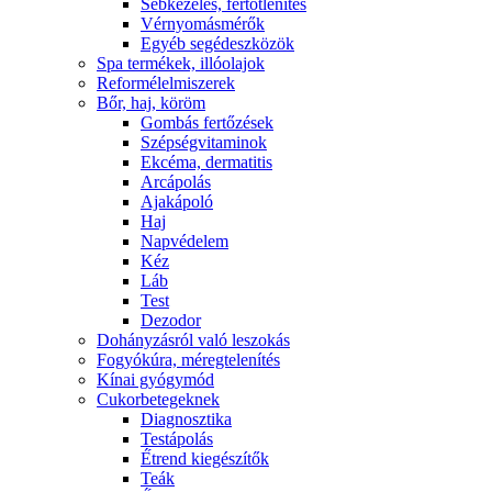
Sebkezelés, fertőtlenítés
Vérnyomásmérők
Egyéb segédeszközök
Spa termékek, illóolajok
Reformélelmiszerek
Bőr, haj, köröm
Gombás fertőzések
Szépségvitaminok
Ekcéma, dermatitis
Arcápolás
Ajakápoló
Haj
Napvédelem
Kéz
Láb
Test
Dezodor
Dohányzásról való leszokás
Fogyókúra, méregtelenítés
Kínai gyógymód
Cukorbetegeknek
Diagnosztika
Testápolás
É́trend kiegészítők
Teák