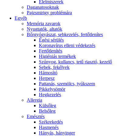
É́lelmiszerek
Daganatosoknak
Pajzsmirigy problémára
Egyéb
Memória zavarok
Nyugtatók, altatók
Bőrgyógyászat, sebkezelés, fertőtlenítes
É́gési sérülés
Koronavírus elleni védekezés
Fertőtlenítés
Higiéniás termékek
Szúnyog, kullancs, tetű riasztó, kezelő
Sebek, fekélyek
Hámosító
Herpesz
Pattanás, szemölcs, tyúkszem
Pikkelysömör
Hegkezelés
Allergia
Külsőleg
Belsőleg
Emésztés
Székrekedés
Hasmenés
Hányás, hányinger