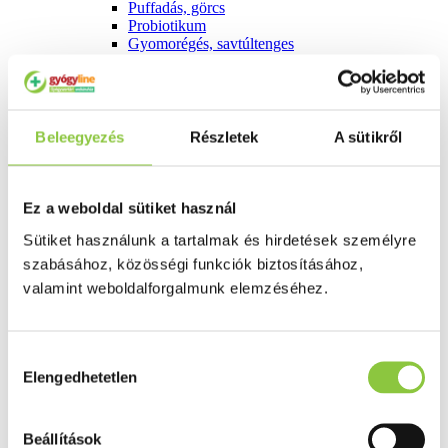
Puffadás, görcs
Probiotikum
Gyomorégés, savtúltenges
Máj és epe betegség
Emésztést elősegítő
Érzékszervek
Szem
Orr
Beleegyezés
Részletek
A sütikről
Fül
Húgyutak
Női problémák
Betétek, tamponok
Ez a weboldal sütiket használ
Klimax
Sütiket használunk a tartalmak és hirdetések személyre
Terhességi tesztek
Fogamzásgátlás, síkosítók, potencia
szabásához, közösségi funkciók biztosításához,
Fertőzések, hüvelyflóra helyreállítás
valamint weboldalforgalmunk elemzéséhez.
Inkontinencia
Férfi problémák
Prosztata
Potencia
Hozzájárulás
Szív és érrrendszer
Elengedhetetlen
kiválasztása
Aranyér
Visszér
Koleszterinszint csökkentők, omega 3
Beállítások
Vérnyomás és szív gyógyszerei