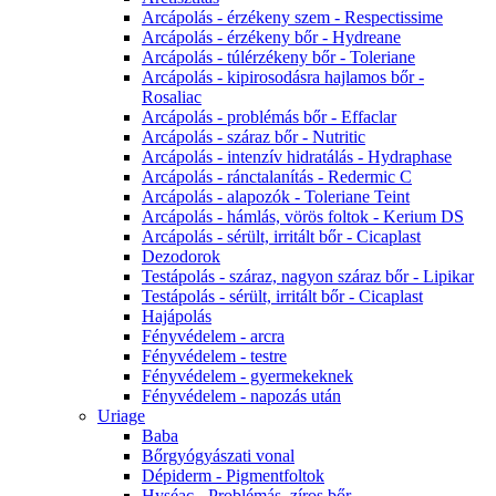
Arcápolás - érzékeny szem - Respectissime
Arcápolás - érzékeny bőr - Hydreane
Arcápolás - túlérzékeny bőr - Toleriane
Arcápolás - kipirosodásra hajlamos bőr -
Rosaliac
Arcápolás - problémás bőr - Effaclar
Arcápolás - száraz bőr - Nutritic
Arcápolás - intenzív hidratálás - Hydraphase
Arcápolás - ránctalanítás - Redermic C
Arcápolás - alapozók - Toleriane Teint
Arcápolás - hámlás, vörös foltok - Kerium DS
Arcápolás - sérült, irritált bőr - Cicaplast
Dezodorok
Testápolás - száraz, nagyon száraz bőr - Lipikar
Testápolás - sérült, irritált bőr - Cicaplast
Hajápolás
Fényvédelem - arcra
Fényvédelem - testre
Fényvédelem - gyermekeknek
Fényvédelem - napozás után
Uriage
Baba
Bőrgyógyászati vonal
Dépiderm - Pigmentfoltok
Hyséac - Problémás, zíros bőr