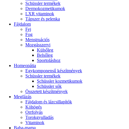
Schüssler termékek
Dermokozmetikumok
LXR vitaminok
Tápszer és pelenka
Fájdalom
Fej
Fog
Menstruációs
Mozgásszervi
Külsőleg
Belsőleg
Sportoláshoz
Homeopátia
Egykomponensű készítmények
Schüssler termékek
Schüssler kozmetikumok
Schüssler sók
Összetett készítmények
Megfázás
Fájdalom és lázcsillapítók
Köhögés
Orrfolyás
Torokgyulladás
Vitaminok
Baba-mama