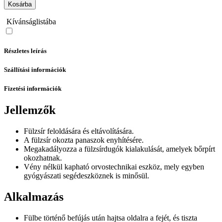
Kosárba
Kívánságlistába
Részletes leírás
Szállítási információk
Fizetési információk
Jellemzők
Fülzsír feloldására és eltávolítására.
A fülzsír okozta panaszok enyhítésére.
Megakadályozza a fülzsírdugók kialakulását, amelyek bőrpírt
okozhatnak.
Vény nélkül kapható orvostechnikai eszköz, mely egyben
gyógyászati segédeszköznek is minősül.
Alkalmazás
Fülbe történő befújás után hajtsa oldalra a fejét, és tiszta