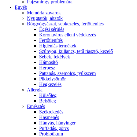
Pajzsmirigy problémára
Egyéb
Memória zavarok
Nyugtatók, altatók
Bőrgyógyászat, sebkezelés, fertőtlenítes
É́gési sérülés
Koronavírus elleni védekezés
Fertőtlenítés
Higiéniás termékek
Szúnyog, kullancs, tetű riasztó, kezelő
Sebek, fekélyek
Hámosító
Herpesz
Pattanás, szemölcs, tyúkszem
Pikkelysömör
Hegkezelés
Allergia
Külsőleg
Belsőleg
Emésztés
Székrekedés
Hasmenés
Hányás, hányinger
Puffadás, görcs
Probiotikum