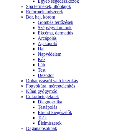
Egyéb segédeszközök
Spa termékek, illóolajok
Reformélelmiszerek
Bőr, haj, köröm
Gombás fertőzések
Szépségvitaminok
Ekcéma, dermatitis
Arcápolás
Ajakápoló
Haj
Napvédelem
Kéz
Láb
Test
Dezodor
Dohányzásról való leszokás
Fogyókúra, méregtelenítés
Kínai gyógymód
Cukorbetegeknek
Diagnosztika
Testápolás
É́trend kiegészítők
Teák
É́lelmiszerek
Daganatosoknak