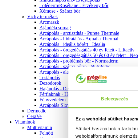
Toléderm/Roséliane - Érzékeny bőr
Xémose - Száraz bőr
Vichy termékek
Arcmaszk
Ajándékcsomag
Arcápolás - arctisztítás - Purete Thermale
Arcápolás - hidratálás - Aqualia Thermál
Arcápolás - ideális bőrért - Idealia
Arcápolás - öregedésgátlás 40 év felett - Liftactiv
Arcápolás - öregedésgátlás 50 és 60 év felett - Ne
Arcápolás - problémás bőr - Normaderm
Arcápolás - száraz bőrre - Nutrilogie
Arcápolás - alapozók
Testápolás
Dezodorok
Hajápolás - Dercos
Férfiaknak - Homme
Beleegyezés
Fényvédelem
Arcápolás-Slow Age
Dermedic
CeraVe
Ez a weboldal sütiket haszn
Vitaminok
Multivitamin
Sütiket használunk a tartal
Felnőtt
weboldalforgalmunk elemzé