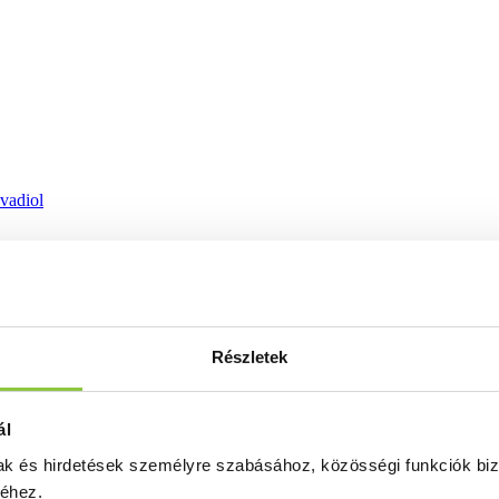
ovadiol
Részletek
ál
mak és hirdetések személyre szabásához, közösségi funkciók biz
séhez.