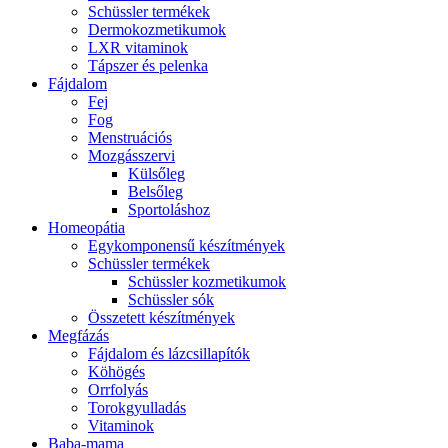
Schüssler termékek
Dermokozmetikumok
LXR vitaminok
Tápszer és pelenka
Fájdalom
Fej
Fog
Menstruációs
Mozgásszervi
Külsőleg
Belsőleg
Sportoláshoz
Homeopátia
Egykomponensű készítmények
Schüssler termékek
Schüssler kozmetikumok
Schüssler sók
Összetett készítmények
Megfázás
Fájdalom és lázcsillapítók
Köhögés
Orrfolyás
Torokgyulladás
Vitaminok
Baba-mama