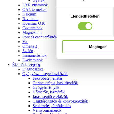
Gyerek
LXR vitaminok
GAL termékek
Hozzájárulás
Kalcium
Elengedhetetlen
kiválasztása
B-vitamin
Koenzim Q10
C-vitaminok
Magnézium
Porc és csont erősítők
Vas
Omega 3
Megtagad
Szelén
Immunerősítők
D-vitaminok
Életmód, szépség
Diagnosztika
Gyógyászati segédeszközök
Fekvőbeteg-ellátás
Gerinc terápia, hasi rögzítők
Gyógyharisnyák
Hőmérők, lázmérők
Járást segítő eszközök
Csuklórögzítők és könyökrögzítők
Sebkezelés, fertőtlenítés
Vérnyomásmérők