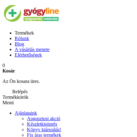
Termékek
Rólunk
Blog
A vásárlás menete
Elérhetőségek
0
Kosár
Az Ön kosara üres.
Belépés
Termékkörök
Menü
Ajánlataink
Augusztusi akció
Készletkisöprés
Könyv kiárusítás!
Fix áras termékek