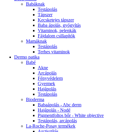
Babáknak
Testápolás
Tápszer
Kecsketejes tápszer
Baba ápolás, gyógyítás
Vitaminok, pelenkák
Fájdalom csillapítók
Mamáknak
Testápolás
Terhes vitaminok
Dermo patika
Babé
Akne
Arcápolás
Fényvédelem
Gyermek
Hajápolás
Testápolás
Bioderma
Babaápolás - Abc derm
Hajápolás - Nodé
Pigmentfoltos bőr - White objective
Testápolás, arcápolás
La-Roche-Posay termékek
Arctisztítás