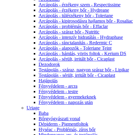
Arcápolás - érzékeny szem - Respectissime
Arcápolás - érzékeny bőr - Hydreane
Arcápolás - túlérzékeny bőr - Toleriane
Arcápolás - kipirosodásra hajlamos bőr - Rosaliac
Arcápolás - problémás bőr - Effaclar
Arcápolás - száraz bőr - Nutritic
Arcápolás - intenzív hidratálás - Hydraphase
Arcápolás - ránctalanítás - Redermic C
Arcápolás - alapozók - Toleriane Teint
Arcápolás - hámlás, vörös foltok - Kerium DS
Arcápolás - sérült, irritált bőr - Cicaplast
Dezodorok
Testápolás - száraz, nagyon száraz bőr - Lipikar
Testápolás - sérült, irritált bőr - Cicaplast
Hajápolás
Fényvédelem - arcra
Fényvédelem - testre
Fényvédelem - gyermekeknek
Fényvédelem - napozás után
Uriage
Baba
Bőrgyógyászati vonal
Dépiderm - Pigmentfoltok
Hyséac - Problémás, zíros bőr
Mindennapos arc- és testápolás