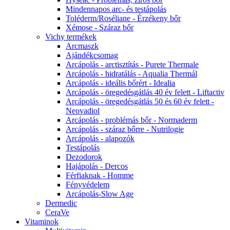
Mindennapos arc- és testápolás
Toléderm/Roséliane - Érzékeny bőr
Xémose - Száraz bőr
Vichy termékek
Arcmaszk
Ajándékcsomag
Arcápolás - arctisztítás - Purete Thermale
Arcápolás - hidratálás - Aqualia Thermál
Arcápolás - ideális bőrért - Idealia
Arcápolás - öregedésgátlás 40 év felett - Liftactiv
Arcápolás - öregedésgátlás 50 és 60 év felett -
Neovadiol
Arcápolás - problémás bőr - Normaderm
Arcápolás - száraz bőrre - Nutrilogie
Arcápolás - alapozók
Testápolás
Dezodorok
Hajápolás - Dercos
Férfiaknak - Homme
Fényvédelem
Arcápolás-Slow Age
Dermedic
CeraVe
Vitaminok