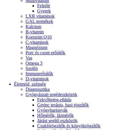
Multivitamin
Felnőtt
Gyerek
LXR vitaminok
GAL termékek
Kalcium
B-vitamin
Koenzim Q10
C-vitaminok
Magnézium
Porc és csont erősítők
Vas
Omega 3
Szelén
Immunerősítők
D-vitaminok
Életmód, szépség
Diagnosztika
Gyógyászati segédeszközök
Fekvőbeteg-ellátás
Gerinc terápia, hasi rögzítők
Gyógyharisnyák
Hőmérők, lázmérők
Járást segítő eszközök
Csuklórögzítők és könyökrögzítők