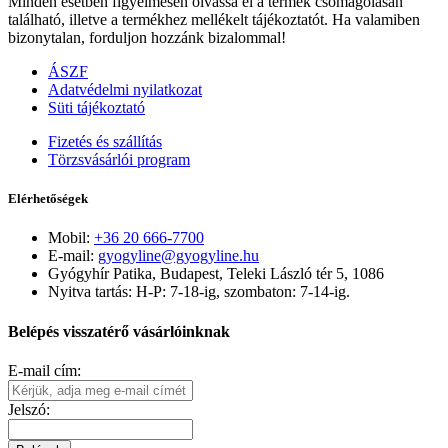
Minden esetben figyelmesen olvassa el a termék csomagolásán
található, illetve a termékhez mellékelt tájékoztatót. Ha valamiben
bizonytalan, forduljon hozzánk bizalommal!
ÁSZF
Adatvédelmi nyilatkozat
Süti tájékoztató
Fizetés és szállítás
Törzsvásárlói program
Elérhetőségek
Mobil:
+36 20 666-7700
E-mail:
gyogyline@gyogyline.hu
Gyógyhír Patika, Budapest, Teleki László tér 5, 1086
Nyitva tartás: H-P: 7-18-ig, szombaton: 7-14-ig.
Belépés visszatérő vásárlóinknak
E-mail cím:
Jelszó: