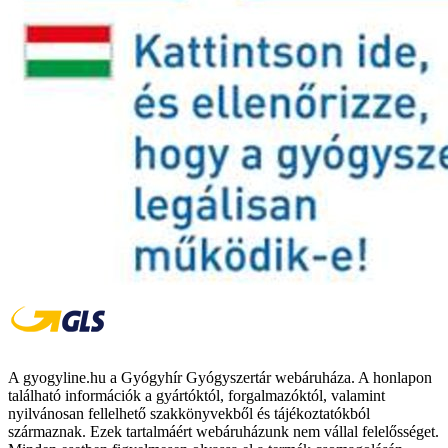
A gyogyline.hu a Gyógyhír Gyógyszertár webáruháza. A honlapon
található információk a gyártóktól, forgalmazóktól, valamint
nyilvánosan fellelhető szakkönyvekből és tájékoztatókból
származnak. Ezek tartalmáért webáruházunk nem vállal felelősséget.