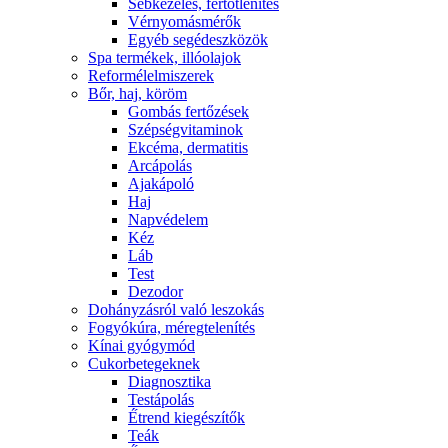
Sebkezelés, fertőtlenítés
Vérnyomásmérők
Egyéb segédeszközök
Spa termékek, illóolajok
Reformélelmiszerek
Bőr, haj, köröm
Gombás fertőzések
Szépségvitaminok
Ekcéma, dermatitis
Arcápolás
Ajakápoló
Haj
Napvédelem
Kéz
Láb
Test
Dezodor
Dohányzásról való leszokás
Fogyókúra, méregtelenítés
Kínai gyógymód
Cukorbetegeknek
Diagnosztika
Testápolás
É́trend kiegészítők
Teák