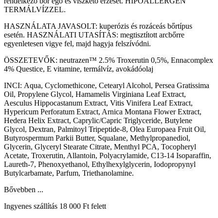
rendelkező bőr égő és viszkető érzését. HIPOALLERGÉN
TERMÁLVÍZZEL.
HASZNÁLATA JAVASOLT: kuperózis és rozáceás bőrtípus
esetén. HASZNÁLATI UTASÍTÁS: megtisztított arcbőrre
egyenletesen vigye fel, majd hagyja felszívódni.
ÖSSZETEVŐK: neutrazen™ 2.5% Troxerutin 0,5%, Ennacomplex
4% Questice, E vitamine, termálvíz, avokádóolaj
INCI: Aqua, Cyclomethicone, Cetearyl Alcohol, Persea Gratissima
Oil, Propylene Glycol, Hamamelis Virginiana Leaf Extract,
Aesculus Hippocastanum Extract, Vitis Vinifera Leaf Extract,
Hypericum Perforatum Extract, Arnica Montana Flower Extract,
Hedera Helix Extract, Caprylic/Capric Triglyceride, Butylene
Glycol, Dextran, Palmitoyl Tripeptide-8, Olea Europaea Fruit Oil,
Butyrospermum Parkii Butter, Squalane, Methylpropanediol,
Glycerin, Glyceryl Stearate Citrate, Menthyl PCA, Tocopheryl
Acetate, Troxerutin, Allantoin, Polyacrylamide, C13-14 Isoparaffin,
Laureth-7, Phenoxyethanol, Ethylhexylglycerin, Iodopropynyl
Butylcarbamate, Parfum, Triethanolamine.
Bővebben ...
Ingyenes szállítás 18 000 Ft felett