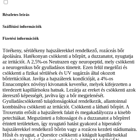
Részletes leírás
Szállítási információk
Fizetési információk
Törékeny, sérülékeny hajszálerekkel rendelkező, rozáceás bőr
ápolására. Hatékonyan csökkenti a bőrpírt, a duzzanatot, nyugtatja
az irritációt. A 2,5%-os Neutrazen egy neuropeptid, mely csökkenti
a neurogenikus bőr gyulladásos tüneteit. Ezen felül megelőzi és
csökkenti a fizikai sérülések és UV sugárzás által okozott
bőrirritációkat. Javítja a hajszálerek kondícióját, a 4%-os
Ennacomplex növényi kivonatok keveréke, melyek kifejezetten a
töredezett kapillárisokra hatnak. Lezárja az ereket és csökkenti azok
áteresztő képességét, javítva így a bőr megjelenését.
Gyulladáscsökkentő tulajdonságokkal rendelkezik, allantoinnal
kombinálva csökkenti az irritációt. Csökkenti a látható bőrpírt. A
Troxerutin erősíti a hajszálerek falait és megakadályozza a kisebb
petechiákat. Megszünteti a foltosságot és a duzzanatot a bőrpírrel
érintett területeken, így nyugtató hatást gyakorol a hiperaktív
hajszálerekkel rendelkező bőrön vagy a rozácea kezdeti stádiumaira.
Hűsít és nyugtat, a Questice csökkenti a kitágult kapillárisokkal