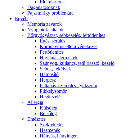
É́lelmiszerek
Daganatosoknak
Pajzsmirigy problémára
Egyéb
Memória zavarok
Nyugtatók, altatók
Bőrgyógyászat, sebkezelés, fertőtlenítes
É́gési sérülés
Koronavírus elleni védekezés
Fertőtlenítés
Higiéniás termékek
Szúnyog, kullancs, tetű riasztó, kezelő
Sebek, fekélyek
Hámosító
Herpesz
Pattanás, szemölcs, tyúkszem
Pikkelysömör
Hegkezelés
Allergia
Külsőleg
Belsőleg
Emésztés
Székrekedés
Hasmenés
Hányás, hányinger