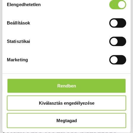
Fog és szájápolás
Elengedhetetlen
kiválasztása
Í́nygyulladás
Fogkrém
Szájvíz
Beállítások
Fogkefe
Fogselyem
Műfogsor ápolás
Fogfehérítés
Statisztikai
Fogköztisztító
Teák
É́lvezeti
Marketing
Gyógyteák
Könyvek
Egészség ajándékba
Tápszer
Rendben
Ajánlataink
Kiválasztás engedélyezése
Főoldal
Dermedic
Dermedic Redness Nyugtató bőrpír elleni krém 40 g
Megtagad