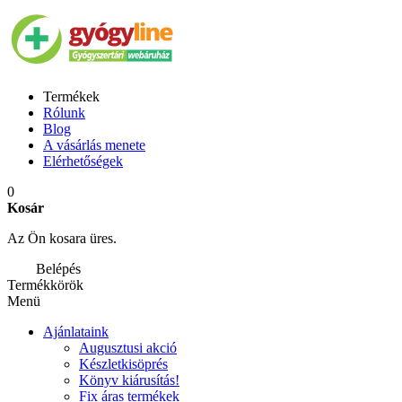
Termékek
Rólunk
Blog
A vásárlás menete
Elérhetőségek
0
Kosár
Az Ön kosara üres.
Belépés
Termékkörök
Menü
Ajánlataink
Augusztusi akció
Készletkisöprés
Könyv kiárusítás!
Fix áras termékek