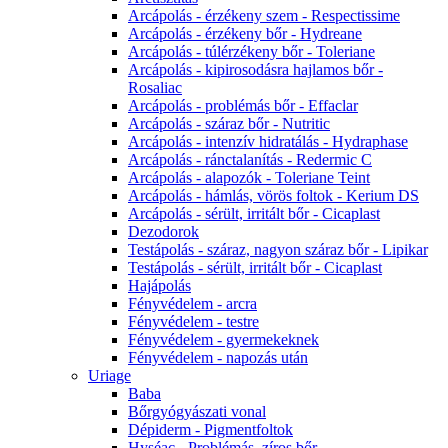
Arcápolás - érzékeny szem - Respectissime
Arcápolás - érzékeny bőr - Hydreane
Arcápolás - túlérzékeny bőr - Toleriane
Arcápolás - kipirosodásra hajlamos bőr -
Rosaliac
Arcápolás - problémás bőr - Effaclar
Arcápolás - száraz bőr - Nutritic
Arcápolás - intenzív hidratálás - Hydraphase
Arcápolás - ránctalanítás - Redermic C
Arcápolás - alapozók - Toleriane Teint
Arcápolás - hámlás, vörös foltok - Kerium DS
Arcápolás - sérült, irritált bőr - Cicaplast
Dezodorok
Testápolás - száraz, nagyon száraz bőr - Lipikar
Testápolás - sérült, irritált bőr - Cicaplast
Hajápolás
Fényvédelem - arcra
Fényvédelem - testre
Fényvédelem - gyermekeknek
Fényvédelem - napozás után
Uriage
Baba
Bőrgyógyászati vonal
Dépiderm - Pigmentfoltok
Hyséac - Problémás, zíros bőr