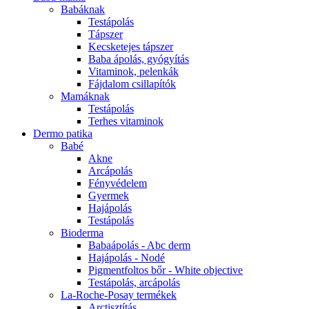
Babáknak
Testápolás
Tápszer
Kecsketejes tápszer
Baba ápolás, gyógyítás
Vitaminok, pelenkák
Fájdalom csillapítók
Mamáknak
Testápolás
Terhes vitaminok
Dermo patika
Babé
Akne
Arcápolás
Fényvédelem
Gyermek
Hajápolás
Testápolás
Bioderma
Babaápolás - Abc derm
Hajápolás - Nodé
Pigmentfoltos bőr - White objective
Testápolás, arcápolás
La-Roche-Posay termékek
Arctisztítás