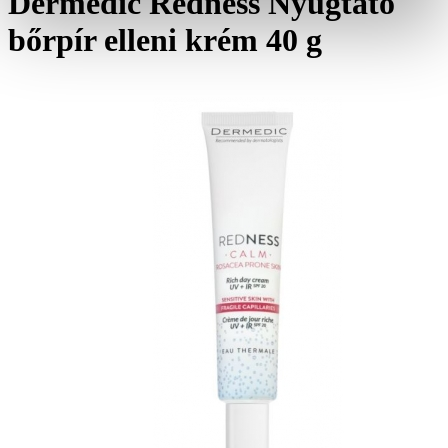
Dermedic Redness Nyugtató
bőrpír elleni krém 40 g