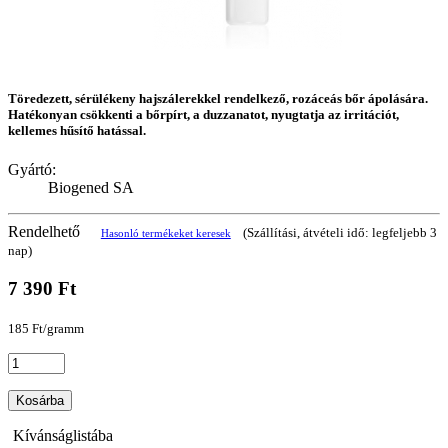
Töredezett, sérülékeny hajszálerekkel rendelkező, rozáceás bőr ápolására.
Hatékonyan csökkenti a bőrpírt, a duzzanatot, nyugtatja az irritációt,
kellemes hűsítő hatással.
Gyártó:
Biogened SA
Rendelhető
(Szállítási, átvételi idő: legfeljebb 3
Hasonló termékeket keresek
nap)
7 390 Ft
185 Ft/gramm
Kosárba
Kívánságlistába