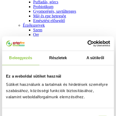
Puffadás, görcs
Probiotikum
Gyomorégés, savtúltenges
Máj és epe betegség
Emésztést elősegítő
Érzékszervek
Szem
Orr
Fül
Húgyutak
Női problémák
Betétek, tamponok
Beleegyezés
Részletek
A sütikről
Klimax
Terhességi tesztek
Fogamzásgátlás, síkosítók, potencia
Fertőzések, hüvelyflóra helyreállítás
Ez a weboldal sütiket használ
Inkontinencia
Férfi problémák
Sütiket használunk a tartalmak és hirdetések személyre
Prosztata
szabásához, közösségi funkciók biztosításához,
Potencia
Szív és érrrendszer
valamint weboldalforgalmunk elemzéséhez.
Aranyér
Visszér
Koleszterinszint csökkentők, omega 3
Vérnyomás és szív gyógyszerei
Hozzájárulás