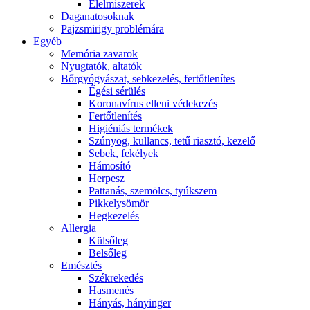
É́lelmiszerek
Daganatosoknak
Pajzsmirigy problémára
Egyéb
Memória zavarok
Nyugtatók, altatók
Bőrgyógyászat, sebkezelés, fertőtlenítes
É́gési sérülés
Koronavírus elleni védekezés
Fertőtlenítés
Higiéniás termékek
Szúnyog, kullancs, tetű riasztó, kezelő
Sebek, fekélyek
Hámosító
Herpesz
Pattanás, szemölcs, tyúkszem
Pikkelysömör
Hegkezelés
Allergia
Külsőleg
Belsőleg
Emésztés
Székrekedés
Hasmenés
Hányás, hányinger