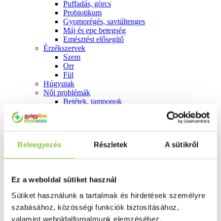
Puffadás, görcs
Probiotikum
Gyomorégés, savtúltenges
Máj és epe betegség
Emésztést elősegítő
Érzékszervek
Szem
Orr
Fül
Húgyutak
Női problémák
Betétek, tamponok
Klimax
Terhességi tesztek
Fogamzásgátlás, síkosítók, potencia
Fertőzések, hüvelyflóra helyreállítás
Beleegyezés
Részletek
A sütikről
Inkontinencia
Férfi problémák
Prosztata
Potencia
Ez a weboldal sütiket használ
Szív és érrrendszer
Aranyér
Sütiket használunk a tartalmak és hirdetések személyre
Visszér
szabásához, közösségi funkciók biztosításához,
Koleszterinszint csökkentők, omega 3
Vérnyomás és szív gyógyszerei
valamint weboldalforgalmunk elemzéséhez.