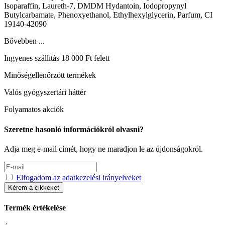
Isoparaffin, Laureth-7, DMDM Hydantoin, Iodopropynyl
Butylcarbamate, Phenoxyethanol, Ethylhexylglycerin, Parfum, CI
19140-42090
Bővebben ...
Ingyenes szállítás 18 000 Ft felett
Minőségellenőrzött termékek
Valós gyógyszertári háttér
Folyamatos akciók
Szeretne hasonló információkról olvasni?
Adja meg e-mail címét, hogy ne maradjon le az újdonságokról.
Elfogadom az adatkezelési irányelveket
Kérem a cikkeket
Termék értékelése