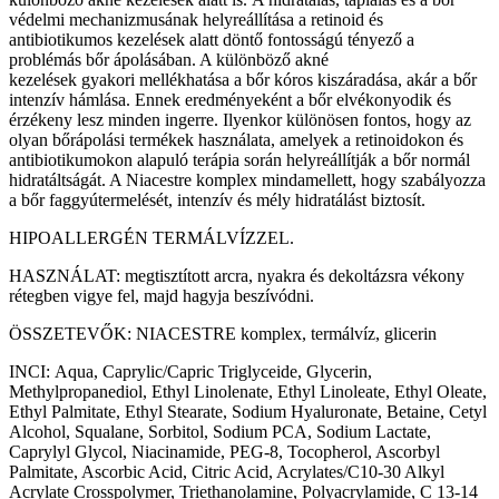
védelmi mechanizmusának helyreállítása a retinoid és
antibiotikumos kezelések alatt döntő fontosságú tényező a
problémás bőr ápolásában. A különböző akné
kezelések gyakori mellékhatása a bőr kóros kiszáradása, akár a bőr
intenzív hámlása. Ennek eredményeként a bőr elvékonyodik és
érzékeny lesz minden ingerre. Ilyenkor különösen fontos, hogy az
olyan bőrápolási termékek használata, amelyek a retinoidokon és
antibiotikumokon alapuló terápia során helyreállítják a bőr normál
hidratáltságát. A Niacestre komplex mindamellett, hogy szabályozza
a bőr faggyútermelését, intenzív és mély hidratálást biztosít.
HIPOALLERGÉN TERMÁLVÍZZEL.
HASZNÁLAT: megtisztított arcra, nyakra és dekoltázsra vékony
rétegben vigye fel, majd hagyja beszívódni.
ÖSSZETEVŐK: NIACESTRE komplex, termálvíz, glicerin
INCI: Aqua, Caprylic/Capric Triglyceide, Glycerin,
Methylpropanediol, Ethyl Linolenate, Ethyl Linoleate, Ethyl Oleate,
Ethyl Palmitate, Ethyl Stearate, Sodium Hyaluronate, Betaine, Cetyl
Alcohol, Squalane, Sorbitol, Sodium PCA, Sodium Lactate,
Caprylyl Glycol, Niacinamide, PEG-8, Tocopherol, Ascorbyl
Palmitate, Ascorbic Acid, Citric Acid, Acrylates/C10-30 Alkyl
Acrylate Crosspolymer, Triethanolamine, Polyacrylamide, C 13-14