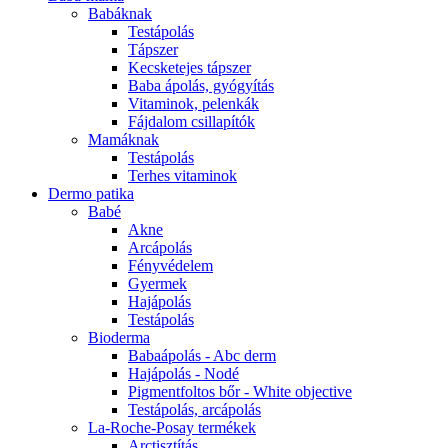
Babáknak
Testápolás
Tápszer
Kecsketejes tápszer
Baba ápolás, gyógyítás
Vitaminok, pelenkák
Fájdalom csillapítók
Mamáknak
Testápolás
Terhes vitaminok
Dermo patika
Babé
Akne
Arcápolás
Fényvédelem
Gyermek
Hajápolás
Testápolás
Bioderma
Babaápolás - Abc derm
Hajápolás - Nodé
Pigmentfoltos bőr - White objective
Testápolás, arcápolás
La-Roche-Posay termékek
Arctisztítás