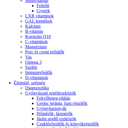
Multivitamin
Felnőtt
Gyerek
LXR vitaminok
GAL termékek
Kalcium
B-vitamin
Koenzim Q10
C-vitaminok
Magnézium
Porc és csont erősítők
Vas
Omega 3
Szelén
Immunerősítők
D-vitaminok
Életmód, szépség
Diagnosztika
Gyógyászati segédeszközök
Fekvőbeteg-ellátás
Gerinc terápia, hasi rögzítők
Gyógyharisnyák
Hőmérők, lázmérők
Járást segítő eszközök
Csuklórögzítők és könyökrögzítők