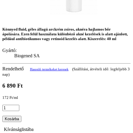
Könnyed fluid, géles állagú arckrém zsíros, aknéra hajlamos bőr
ápolására. Ezen felül használata különböző akné kezelések is alatt ajánlott,
például antibiotikumos vagy retinoid kezelés alatt. Kiszerelés: 40 ml
Gyártó:
Biogened SA
Rendelhető
(Szállítási, átvételi idő: legfeljebb 3
Hasonló termékeket keresek
nap)
6 890 Ft
172 Ft/ml
Kosárba
Kívánságlistába