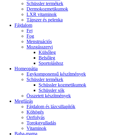
Schüssler termékek
Dermokozmetikumok
LXR vitaminok
Tápszer és pelenka
Fájdalom
Fej
Fog
Menstruációs
Mozgásszervi
Külsőleg
Belsőleg
Sportoláshoz
Homeopátia
Egykomponensű készítmények
Schüssler termékek
Schüssler kozmetikumok
Schüssler sók
Összetett készítmények
Megfázás
Fájdalom és lázcsillapítók
Köhögés
Orrfolyás
Torokgyulladás
Vitaminok
Baba-mama