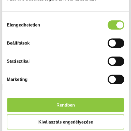
Fog és szájápolás
Í́nygyulladás
Fogkrém
Szájvíz
Hozzájárulás
Fogkefe
Elengedhetetlen
kiválasztása
Fogselyem
Műfogsor ápolás
Fogfehérítés
Beállítások
Fogköztisztító
Teák
É́lvezeti
Gyógyteák
Statisztikai
Könyvek
Egészség ajándékba
Tápszer
Marketing
Ajánlataink
Rendben
Főoldal
Dermedic
Dermedic Normacne Ultra-hidratáló krém 40 ml
Kiválasztás engedélyezése