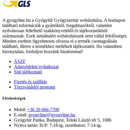
A gyogyline.hu a Gyógyhír Gyógyszertár webáruháza. A honlapon
található információk a gyártóktól, forgalmazóktól, valamint
nyilvánosan fellelhető szakkönyvekből és tájékoztatókból
származnak. Ezek tartalmáért webáruházunk nem vállal felelősséget.
Minden esetben figyelmesen olvassa el a termék csomagolásán
található, illetve a termékhez mellékelt tájékoztatót. Ha valamiben
bizonytalan, forduljon hozzánk bizalommal!
ÁSZF
Adatvédelmi nyilatkozat
Süti tájékoztató
Fizetés és szállítás
Törzsvásárlói program
Elérhetőségek
Mobil:
+36 20 666-7700
E-mail:
gyogyline@gyogyline.hu
Gyógyhír Patika, Budapest, Teleki László tér 5, 1086
Nyitva tartás: H-P: 7-18-ig, szombaton: 7-14-ig.