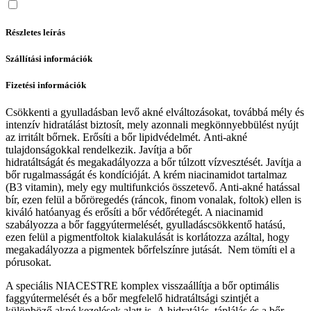
Részletes leírás
Szállítási információk
Fizetési információk
Csökkenti a gyulladásban levő akné elváltozásokat, továbbá mély és
intenzív hidratálást biztosít, mely azonnali megkönnyebbülést nyújt
az irritált bőrnek. Erősíti a bőr lipidvédelmét. Anti-akné
tulajdonságokkal rendelkezik. Javítja a bőr
hidratáltságát és megakadályozza a bőr túlzott vízvesztését. Javítja a
bőr rugalmasságát és kondícióját. A krém niacinamidot tartalmaz
(B3 vitamin), mely egy multifunkciós összetevő. Anti-akné hatással
bír, ezen felül a bőröregedés (ráncok, finom vonalak, foltok) ellen is
kiváló hatóanyag és erősíti a bőr védőrétegét. A niacinamid
szabályozza a bőr faggyútermelését, gyulladáscsökkentő hatású,
ezen felül a pigmentfoltok kialakulását is korlátozza azáltal, hogy
megakadályozza a pigmentek bőrfelszínre jutását. Nem tömíti el a
pórusokat.
A speciális NIACESTRE komplex visszaállítja a bőr optimális
faggyútermelését és a bőr megfelelő hidratáltsági szintjét a
különböző akné kezelések alatt is. A hidratálás, táplálás és a bőr