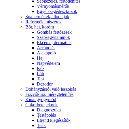
Sebkezelés, fertőtlenítés
Vérnyomásmérők
Egyéb segédeszközök
Spa termékek, illóolajok
Reformélelmiszerek
Bőr, haj, köröm
Gombás fertőzések
Szépségvitaminok
Ekcéma, dermatitis
Arcápolás
Ajakápoló
Haj
Napvédelem
Kéz
Láb
Test
Dezodor
Dohányzásról való leszokás
Fogyókúra, méregtelenítés
Kínai gyógymód
Cukorbetegeknek
Diagnosztika
Testápolás
É́trend kiegészítők
Teák