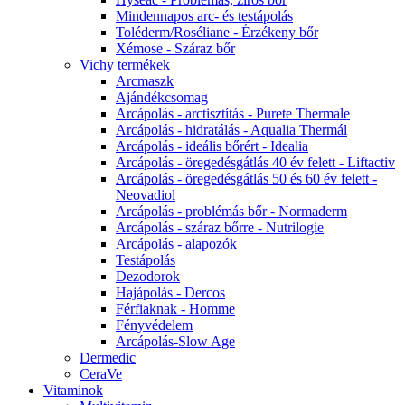
Mindennapos arc- és testápolás
Toléderm/Roséliane - Érzékeny bőr
Xémose - Száraz bőr
Vichy termékek
Arcmaszk
Ajándékcsomag
Arcápolás - arctisztítás - Purete Thermale
Arcápolás - hidratálás - Aqualia Thermál
Arcápolás - ideális bőrért - Idealia
Arcápolás - öregedésgátlás 40 év felett - Liftactiv
Arcápolás - öregedésgátlás 50 és 60 év felett -
Neovadiol
Arcápolás - problémás bőr - Normaderm
Arcápolás - száraz bőrre - Nutrilogie
Arcápolás - alapozók
Testápolás
Dezodorok
Hajápolás - Dercos
Férfiaknak - Homme
Fényvédelem
Arcápolás-Slow Age
Dermedic
CeraVe
Vitaminok