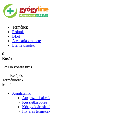
Termékek
Rólunk
Blog
A vásárlás menete
Elérhetőségek
0
Kosár
Az Ön kosara üres.
Belépés
Termékkörök
Menü
Ajánlataink
Augusztusi akció
Készletkisöprés
Könyv kiárusítás!
Fix áras termékek