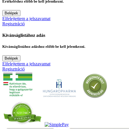
Értékeléshez előbb be kell jelentkezni.
Belépek
Elfelejtettem a jelszavamat
Regisztráció
Kívánságlistához adás
Kívánságlistához adáshoz előbb be kell jelentkezni.
Belépek
Elfelejtettem a jelszavamat
Regisztráció