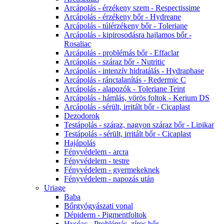
Arcápolás - érzékeny szem - Respectissime
Arcápolás - érzékeny bőr - Hydreane
Arcápolás - túlérzékeny bőr - Toleriane
Arcápolás - kipirosodásra hajlamos bőr -
Rosaliac
Arcápolás - problémás bőr - Effaclar
Arcápolás - száraz bőr - Nutritic
Arcápolás - intenzív hidratálás - Hydraphase
Arcápolás - ránctalanítás - Redermic C
Arcápolás - alapozók - Toleriane Teint
Arcápolás - hámlás, vörös foltok - Kerium DS
Arcápolás - sérült, irritált bőr - Cicaplast
Dezodorok
Testápolás - száraz, nagyon száraz bőr - Lipikar
Testápolás - sérült, irritált bőr - Cicaplast
Hajápolás
Fényvédelem - arcra
Fényvédelem - testre
Fényvédelem - gyermekeknek
Fényvédelem - napozás után
Uriage
Baba
Bőrgyógyászati vonal
Dépiderm - Pigmentfoltok
Hyséac - Problémás, zíros bőr