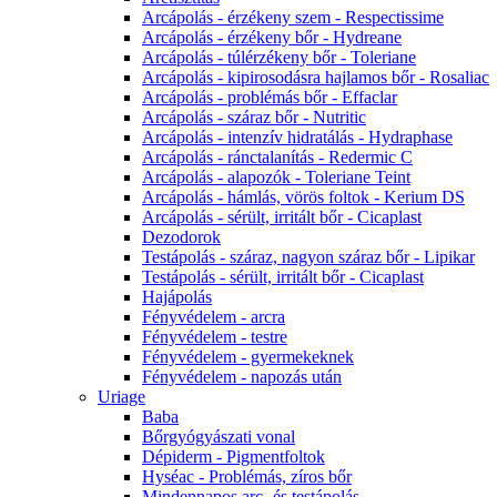
Arcápolás - érzékeny szem - Respectissime
Arcápolás - érzékeny bőr - Hydreane
Arcápolás - túlérzékeny bőr - Toleriane
Arcápolás - kipirosodásra hajlamos bőr - Rosaliac
Arcápolás - problémás bőr - Effaclar
Arcápolás - száraz bőr - Nutritic
Arcápolás - intenzív hidratálás - Hydraphase
Arcápolás - ránctalanítás - Redermic C
Arcápolás - alapozók - Toleriane Teint
Arcápolás - hámlás, vörös foltok - Kerium DS
Arcápolás - sérült, irritált bőr - Cicaplast
Dezodorok
Testápolás - száraz, nagyon száraz bőr - Lipikar
Testápolás - sérült, irritált bőr - Cicaplast
Hajápolás
Fényvédelem - arcra
Fényvédelem - testre
Fényvédelem - gyermekeknek
Fényvédelem - napozás után
Uriage
Baba
Bőrgyógyászati vonal
Dépiderm - Pigmentfoltok
Hyséac - Problémás, zíros bőr
Mindennapos arc- és testápolás