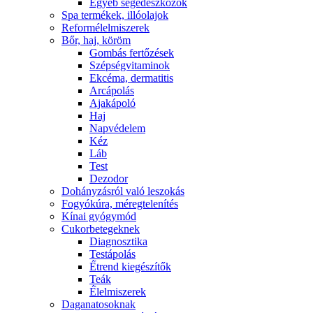
Egyéb segédeszközök
Spa termékek, illóolajok
Reformélelmiszerek
Bőr, haj, köröm
Gombás fertőzések
Szépségvitaminok
Ekcéma, dermatitis
Arcápolás
Ajakápoló
Haj
Napvédelem
Kéz
Láb
Test
Dezodor
Dohányzásról való leszokás
Fogyókúra, méregtelenítés
Kínai gyógymód
Cukorbetegeknek
Diagnosztika
Testápolás
É́trend kiegészítők
Teák
É́lelmiszerek
Daganatosoknak