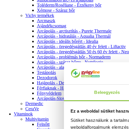
Toléderm/Roséliane - Érzékeny bőr
Xémose - Száraz bőr
Vichy termékek
Arcmaszk
Ajándékcsomag
Arcápolás - arctisztítás - Purete Thermale
Arcápolás - hidratálás - Aqualia Thermál
Arcápolás - ideális bőrért - Idealia
Arcápolás - öregedésgátlás 40 év felett - Liftactiv
Arcápolás - öregedésgátlás 50 és 60 év felett - Ne
Arcápolás - problémás bőr - Normaderm
Arcápolás - száraz bőrre - Nutrilogie
Arcápolás - alapozók
Testápolás
Dezodorok
Hajápolás - Dercos
Férfiaknak - Homme
Beleegyezés
Fényvédelem
Arcápolás-Slow Age
Dermedic
CeraVe
Ez a weboldal sütiket haszn
Vitaminok
Multivitamin
Sütiket használunk a tartal
Felnőtt
weboldalforgalmunk elemzé