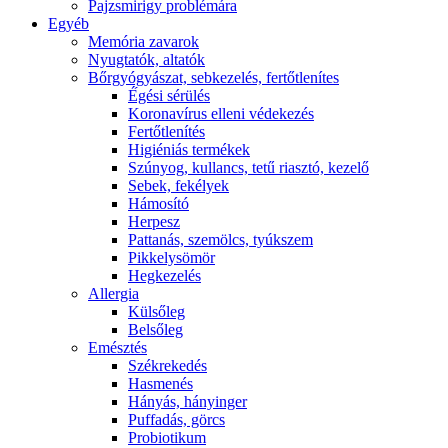
Pajzsmirigy problémára
Egyéb
Memória zavarok
Nyugtatók, altatók
Bőrgyógyászat, sebkezelés, fertőtlenítes
É́gési sérülés
Koronavírus elleni védekezés
Fertőtlenítés
Higiéniás termékek
Szúnyog, kullancs, tetű riasztó, kezelő
Sebek, fekélyek
Hámosító
Herpesz
Pattanás, szemölcs, tyúkszem
Pikkelysömör
Hegkezelés
Allergia
Külsőleg
Belsőleg
Emésztés
Székrekedés
Hasmenés
Hányás, hányinger
Puffadás, görcs
Probiotikum