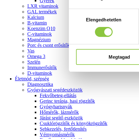
Gyerek
LXR vitaminok
GAL termékek
Hozzájárulás
Kalcium
Elengedhetetlen
kiválasztása
B-vitamin
Koenzim Q10
C-vitaminok
Magnézium
Porc és csont erősítők
Vas
Omega 3
Megtagad
Szelén
Immunerősítők
D-vitaminok
Életmód, szépség
Diagnosztika
Gyógyászati segédeszközök
Fekvőbeteg-ellátás
Gerinc terápia, hasi rögzítők
Gyógyharisnyák
Hőmérők, lázmérők
Járást segítő eszközök
Csuklórögzítők és könyökrögzítők
Sebkezelés, fertőtlenítés
Vérnyomásmérők