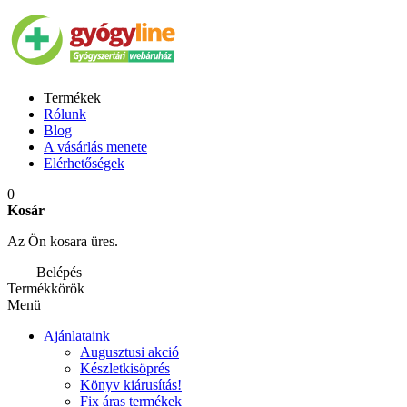
Termékek
Rólunk
Blog
A vásárlás menete
Elérhetőségek
0
Kosár
Az Ön kosara üres.
Belépés
Termékkörök
Menü
Ajánlataink
Augusztusi akció
Készletkisöprés
Könyv kiárusítás!
Fix áras termékek