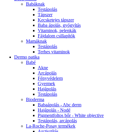
Babáknak
Testápolás
Tápszer
Kecsketejes tápszer
Baba ápolás, gyógyítás
Vitaminok, pelenkák
Fájdalom csillapítók
Mamáknak
Testápolás
Terhes vitaminok
Dermo patika
Babé
Akne
Arcápolás
Fényvédelem
Gyermek
Hajápolás
Testápolás
Bioderma
Babaápolás - Abc derm
Hajápolás - Nodé
Pigmentfoltos bőr - White objective
Testápolás, arcápolás
La-Roche-Posay termékek
Arctisztítás