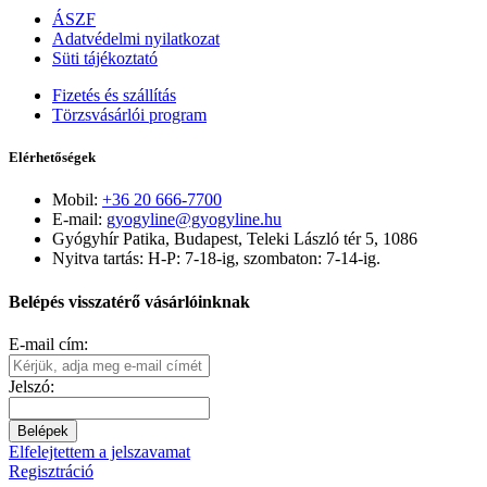
ÁSZF
Adatvédelmi nyilatkozat
Süti tájékoztató
Fizetés és szállítás
Törzsvásárlói program
Elérhetőségek
Mobil:
+36 20 666-7700
E-mail:
gyogyline@gyogyline.hu
Gyógyhír Patika, Budapest, Teleki László tér 5, 1086
Nyitva tartás: H-P: 7-18-ig, szombaton: 7-14-ig.
Belépés visszatérő vásárlóinknak
E-mail cím:
Jelszó:
Belépek
Elfelejtettem a jelszavamat
Regisztráció