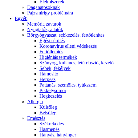
É́lelmiszerek
Daganatosoknak
Pajzsmirigy problémára
Egyéb
Memória zavarok
Nyugtatók, altatók
Bőrgyógyászat, sebkezelés, fertőtlenítes
É́gési sérülés
Koronavírus elleni védekezés
Fertőtlenítés
Higiéniás termékek
Szúnyog, kullancs, tetű riasztó, kezelő
Sebek, fekélyek
Hámosító
Herpesz
Pattanás, szemölcs, tyúkszem
Pikkelysömör
Hegkezelés
Allergia
Külsőleg
Belsőleg
Emésztés
Székrekedés
Hasmenés
Hányás, hányinger