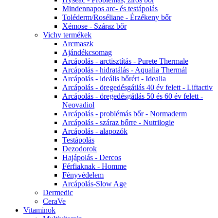
Mindennapos arc- és testápolás
Toléderm/Roséliane - Érzékeny bőr
Xémose - Száraz bőr
Vichy termékek
Arcmaszk
Ajándékcsomag
Arcápolás - arctisztítás - Purete Thermale
Arcápolás - hidratálás - Aqualia Thermál
Arcápolás - ideális bőrért - Idealia
Arcápolás - öregedésgátlás 40 év felett - Liftactiv
Arcápolás - öregedésgátlás 50 és 60 év felett -
Neovadiol
Arcápolás - problémás bőr - Normaderm
Arcápolás - száraz bőrre - Nutrilogie
Arcápolás - alapozók
Testápolás
Dezodorok
Hajápolás - Dercos
Férfiaknak - Homme
Fényvédelem
Arcápolás-Slow Age
Dermedic
CeraVe
Vitaminok