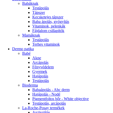
Babáknak
Testápolás
Tápszer
Kecsketejes tápszer
Baba ápolás, gyógyítás
Vitaminok, pelenkák
Fájdalom csillapítók
Mamáknak
Testápolás
Terhes vitaminok
Dermo patika
Babé
Akne
Arcápolás
Fényvédelem
Gyermek
Hajápolás
Testápolás
Bioderma
Babaápolás - Abc derm
Hajápolás - Nodé
Pigmentfoltos bőr - White objective
Testápolás, arcápolás
La-Roche-Posay termékek
Arctisztítás