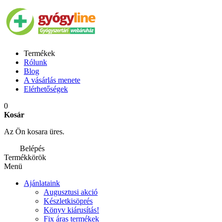
Termékek
Rólunk
Blog
A vásárlás menete
Elérhetőségek
0
Kosár
Az Ön kosara üres.
Belépés
Termékkörök
Menü
Ajánlataink
Augusztusi akció
Készletkisöprés
Könyv kiárusítás!
Fix áras termékek