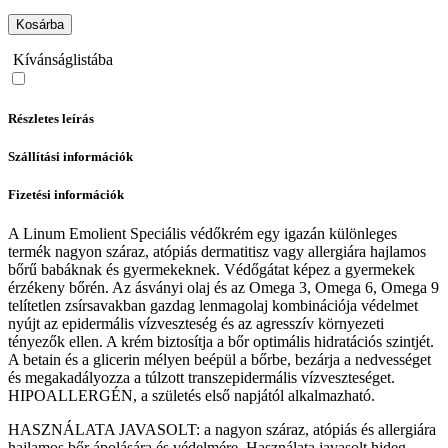
Kosárba
Kívánságlistába
Részletes leírás
Szállítási információk
Fizetési információk
A Linum Emolient Speciális védőkrém egy igazán különleges
termék nagyon száraz, atópiás dermatitisz vagy allergiára hajlamos
bőrű babáknak és gyermekeknek. Védőgátat képez a gyermekek
érzékeny bőrén. Az ásványi olaj és az Omega 3, Omega 6, Omega 9
telítetlen zsírsavakban gazdag lenmagolaj kombinációja védelmet
nyújt az epidermális vízveszteség és az agresszív környezeti
tényezők ellen. A krém biztosítja a bőr optimális hidratációs szintjét.
A betain és a glicerin mélyen beépül a bőrbe, bezárja a nedvességet
és megakadályozza a túlzott transzepidermális vízveszteséget.
HIPOALLERGÉN, a születés első napjától alkalmazható.
HASZNÁLATA JAVASOLT:
a nagyon száraz, atópiás és allergiára
hajlamos bőr ápolására és védelmére. Használata javasolt hideg