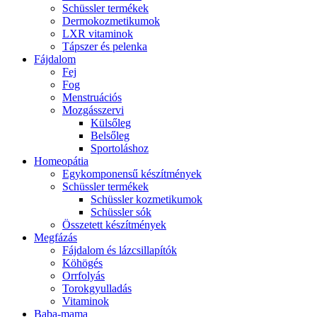
Schüssler termékek
Dermokozmetikumok
LXR vitaminok
Tápszer és pelenka
Fájdalom
Fej
Fog
Menstruációs
Mozgásszervi
Külsőleg
Belsőleg
Sportoláshoz
Homeopátia
Egykomponensű készítmények
Schüssler termékek
Schüssler kozmetikumok
Schüssler sók
Összetett készítmények
Megfázás
Fájdalom és lázcsillapítók
Köhögés
Orrfolyás
Torokgyulladás
Vitaminok
Baba-mama