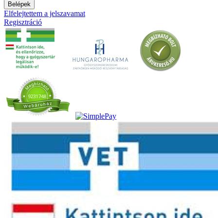
Belépek
Elfelejtettem a jelszavamat
Regisztráció