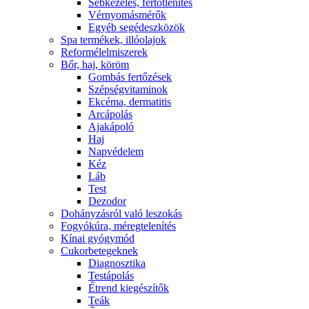
Sebkezelés, fertőtlenítés
Vérnyomásmérők
Egyéb segédeszközök
Spa termékek, illóolajok
Reformélelmiszerek
Bőr, haj, köröm
Gombás fertőzések
Szépségvitaminok
Ekcéma, dermatitis
Arcápolás
Ajakápoló
Haj
Napvédelem
Kéz
Láb
Test
Dezodor
Dohányzásról való leszokás
Fogyókúra, méregtelenítés
Kínai gyógymód
Cukorbetegeknek
Diagnosztika
Testápolás
É́trend kiegészítők
Teák