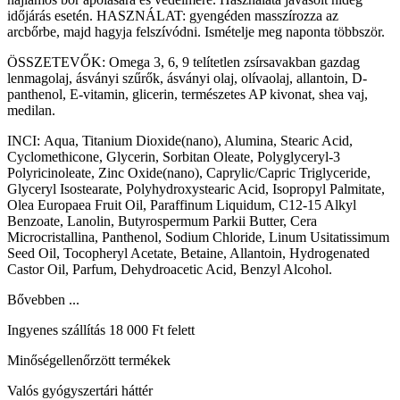
időjárás esetén. HASZNÁLAT: gyengéden masszírozza az
arcbőrbe, majd hagyja felszívódni. Ismételje meg naponta többször.
ÖSSZETEVŐK:
Omega 3, 6, 9 telítetlen zsírsavakban gazdag
lenmagolaj, ásványi szűrők, ásványi olaj, olívaolaj, allantoin, D-
panthenol, E-vitamin, glicerin, természetes AP kivonat, shea vaj,
medilan.
INCI:
Aqua, Titanium Dioxide(nano), Alumina, Stearic Acid,
Cyclomethicone, Glycerin, Sorbitan Oleate, Polyglyceryl-3
Polyricinoleate, Zinc Oxide(nano), Caprylic/Capric Triglyceride,
Glyceryl Isostearate, Polyhydroxystearic Acid, Isopropyl Palmitate,
Olea Europaea Fruit Oil, Paraffinum Liquidum, C12-15 Alkyl
Benzoate, Lanolin, Butyrospermum Parkii Butter, Cera
Microcristallina, Panthenol, Sodium Chloride, Linum Usitatissimum
Seed Oil, Tocopheryl Acetate, Betaine, Allantoin, Hydrogenated
Castor Oil, Parfum, Dehydroacetic Acid, Benzyl Alcohol.
Bővebben ...
Ingyenes szállítás 18 000 Ft felett
Minőségellenőrzött termékek
Valós gyógyszertári háttér