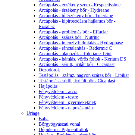
Arcápolás - érzékeny szem - Respectissime
Arcápolás - érzékeny bőr - Hydreane
Arcápolás - túlérzékeny bőr - Toleriane
Arcápolás - kipirosodásra hajlamos bőr -
Rosaliac
Arcápolás - problémás bőr - Effaclar
Arcápolás - száraz bőr - Nutritic
Arcápolás - intenzív hidratálás - Hydraphase
Arcápolás - ránctalanítás - Redermic C
Arcápolás - alapozók - Toleriane Teint
Arcápolás - hámlás, vörös foltok - Kerium DS
Arcápolás - sérült, irritált bőr - Cicaplast
Dezodorok
Testápolás - száraz, nagyon száraz bőr - Lipikar
Testápolás - sérült, irritált bőr - Cicaplast
Hajápolás
Fényvédelem - arcra
Fényvédelem - testre
Fényvédelem - gyermekeknek
Fényvédelem - napozás után
Uriage
Baba
Bőrgyógyászati vonal
Dépiderm - Pigmentfoltok
Hyséac - Problémás, zíros bőr