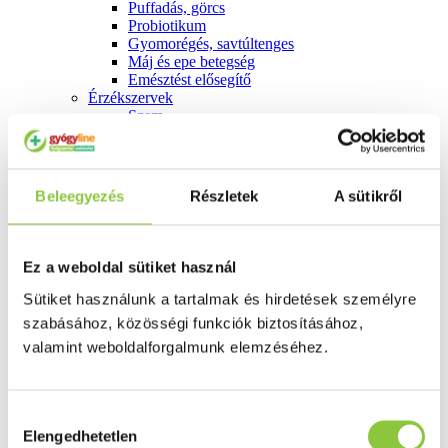
Puffadás, görcs
Probiotikum
Gyomorégés, savtúltenges
Máj és epe betegség
Emésztést elősegítő
Érzékszervek
Szem
Orr
Fül
Húgyutak
Női problémák
Beleegyezés
Részletek
A sütikről
Betétek, tamponok
Klimax
Terhességi tesztek
Fogamzásgátlás, síkosítók, potencia
Ez a weboldal sütiket használ
Fertőzések, hüvelyflóra helyreállítás
Inkontinencia
Sütiket használunk a tartalmak és hirdetések személyre
Férfi problémák
szabásához, közösségi funkciók biztosításához,
Prosztata
valamint weboldalforgalmunk elemzéséhez.
Potencia
Szív és érrrendszer
Aranyér
Visszér
Hozzájárulás
Koleszterinszint csökkentők, omega 3
Elengedhetetlen
kiválasztása
Vérnyomás és szív gyógyszerei