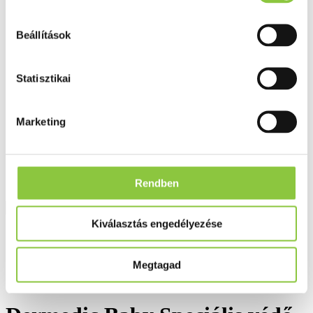
Fog és szájápolás
Í́nygyulladás
Fogkrém
Beállítások
Szájvíz
Fogkefe
Fogselyem
Statisztikai
Műfogsor ápolás
Fogfehérítés
Fogköztisztító
Teák
Marketing
É́lvezeti
Gyógyteák
Könyvek
Egészség ajándékba
Tápszer
Rendben
Kiválasztás engedélyezése
Ajánlataink
Főoldal
Megtagad
Dermedic
Dermedic Baby Speciális védő krém arcbőrre 50 g