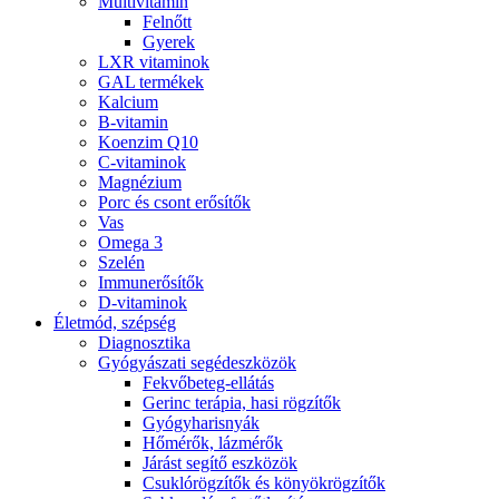
Multivitamin
Felnőtt
Gyerek
LXR vitaminok
GAL termékek
Kalcium
B-vitamin
Koenzim Q10
C-vitaminok
Magnézium
Porc és csont erősítők
Vas
Omega 3
Szelén
Immunerősítők
D-vitaminok
Életmód, szépség
Diagnosztika
Gyógyászati segédeszközök
Fekvőbeteg-ellátás
Gerinc terápia, hasi rögzítők
Gyógyharisnyák
Hőmérők, lázmérők
Járást segítő eszközök
Csuklórögzítők és könyökrögzítők