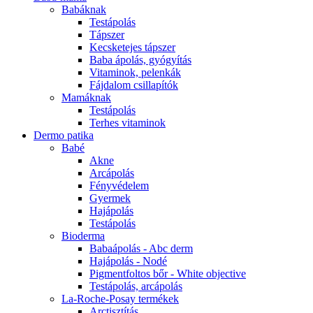
Babáknak
Testápolás
Tápszer
Kecsketejes tápszer
Baba ápolás, gyógyítás
Vitaminok, pelenkák
Fájdalom csillapítók
Mamáknak
Testápolás
Terhes vitaminok
Dermo patika
Babé
Akne
Arcápolás
Fényvédelem
Gyermek
Hajápolás
Testápolás
Bioderma
Babaápolás - Abc derm
Hajápolás - Nodé
Pigmentfoltos bőr - White objective
Testápolás, arcápolás
La-Roche-Posay termékek
Arctisztítás