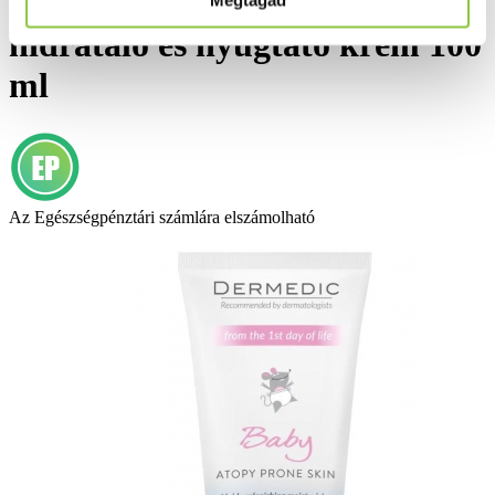
Dermedic Baby Lipidpótló
Megtagad
hidratáló és nyugtató krém 100
ml
Az Egészségpénztári számlára elszámolható