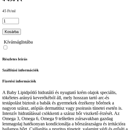
45 Ft/ml
Kosárba
Kívánságlistába
Részletes leírás
Szállítási információk
Fizetési információk
A Baby Lipidpótló hidratáló és nyugtató krém olajok speciális,
tökéletes arányú keverékéból áll, mely hosszan tartó arc-és
testápolást biztosít a babák és gyermekek érzékeny bőrének a
nagyon száraz, atópiás dermatitisz vagy psoirasis tünetei esetén is.
Intenzív hidratálással csökkenti a száraz bőr viszkető érzését. Az
Omega 3, Omega 6, Omega 9 telítetlen zsírsavakban gazdag
lenmagolaj hatékonyan kondícionálja a bőrszárazságra és irritációra
hajlamos bőrt. Csillapítja a pruritus tüneteit, valamint védi és erősíti a