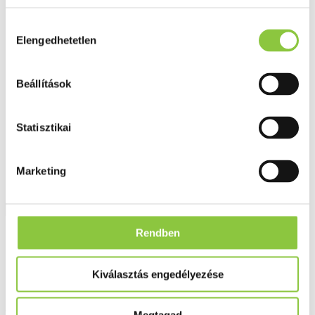
Fog és szájápolás
Í́nygyulladás
Hozzájárulás
Fogkrém
Elengedhetetlen
kiválasztása
Szájvíz
Fogkefe
Fogselyem
Műfogsor ápolás
Beállítások
Fogfehérítés
Fogköztisztító
Teák
Statisztikai
É́lvezeti
Gyógyteák
Könyvek
Marketing
Egészség ajándékba
Tápszer
Rendben
Ajánlataink
Főoldal
Dermedic
Kiválasztás engedélyezése
Dermedic Baby Lipidpótló hidratáló és nyugtató krém 100 ml