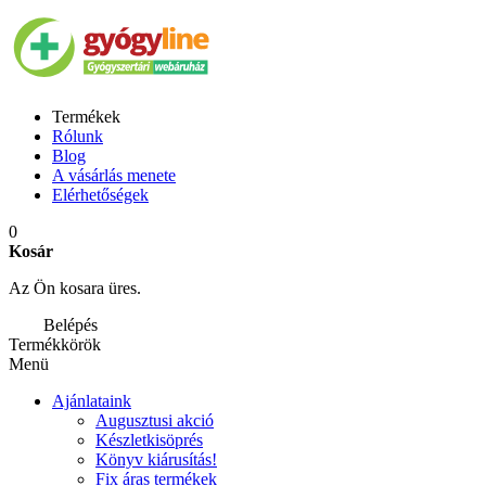
Termékek
Rólunk
Blog
A vásárlás menete
Elérhetőségek
0
Kosár
Az Ön kosara üres.
Belépés
Termékkörök
Menü
Ajánlataink
Augusztusi akció
Készletkisöprés
Könyv kiárusítás!
Fix áras termékek