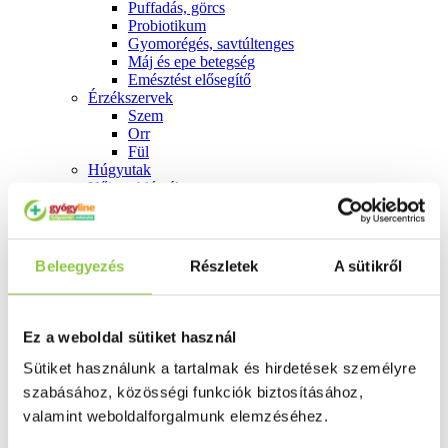
Puffadás, görcs
Probiotikum
Gyomorégés, savtúltenges
Máj és epe betegség
Emésztést elősegítő
Érzékszervek
Szem
Orr
Fül
Húgyutak
Női problémák
Betétek, tamponok
Klimax
Terhességi tesztek
Fogamzásgátlás, síkosítók, potencia
Beleegyezés
Részletek
A sütikről
Fertőzések, hüvelyflóra helyreállítás
Inkontinencia
Férfi problémák
Prosztata
Ez a weboldal sütiket használ
Potencia
Szív és érrrendszer
Sütiket használunk a tartalmak és hirdetések személyre
Aranyér
szabásához, közösségi funkciók biztosításához,
Visszér
valamint weboldalforgalmunk elemzéséhez.
Koleszterinszint csökkentők, omega 3
Vérnyomás és szív gyógyszerei