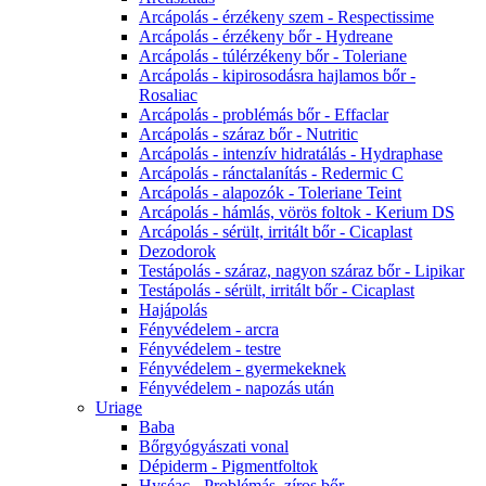
Arcápolás - érzékeny szem - Respectissime
Arcápolás - érzékeny bőr - Hydreane
Arcápolás - túlérzékeny bőr - Toleriane
Arcápolás - kipirosodásra hajlamos bőr -
Rosaliac
Arcápolás - problémás bőr - Effaclar
Arcápolás - száraz bőr - Nutritic
Arcápolás - intenzív hidratálás - Hydraphase
Arcápolás - ránctalanítás - Redermic C
Arcápolás - alapozók - Toleriane Teint
Arcápolás - hámlás, vörös foltok - Kerium DS
Arcápolás - sérült, irritált bőr - Cicaplast
Dezodorok
Testápolás - száraz, nagyon száraz bőr - Lipikar
Testápolás - sérült, irritált bőr - Cicaplast
Hajápolás
Fényvédelem - arcra
Fényvédelem - testre
Fényvédelem - gyermekeknek
Fényvédelem - napozás után
Uriage
Baba
Bőrgyógyászati vonal
Dépiderm - Pigmentfoltok
Hyséac - Problémás, zíros bőr