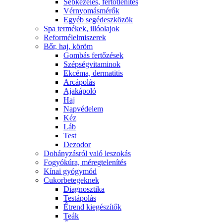
Sebkezelés, fertőtlenítés
Vérnyomásmérők
Egyéb segédeszközök
Spa termékek, illóolajok
Reformélelmiszerek
Bőr, haj, köröm
Gombás fertőzések
Szépségvitaminok
Ekcéma, dermatitis
Arcápolás
Ajakápoló
Haj
Napvédelem
Kéz
Láb
Test
Dezodor
Dohányzásról való leszokás
Fogyókúra, méregtelenítés
Kínai gyógymód
Cukorbetegeknek
Diagnosztika
Testápolás
É́trend kiegészítők
Teák