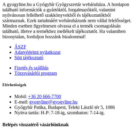
A gyogyline.hu a Gyógyhír Gyógyszertár webáruháza. A honlapon
található információk a gyártóktól, forgalmazóktól, valamint
nyilvánosan fellelhető szakkönyvekből és tájékoztatókból
származnak. Ezek tartalmáért webáruházunk nem vállal felelősséget.
Minden esetben figyelmesen olvassa el a termék csomagolásán
található, illetve a termékhez mellékelt tájékoztatót. Ha valamiben
bizonytalan, forduljon hozzánk bizalommal!
ÁSZF
Adatvédelmi nyilatkozat
Süti tájékoztató
Fizetés és szállítás
Törzsvásárlói program
Elérhetőségek
Mobil:
+36 20 666-7700
E-mail:
gyogyline@gyogyline.hu
Gyógyhír Patika, Budapest, Teleki László tér 5, 1086
Nyitva tartás: H-P: 7-18-ig, szombaton: 7-14-ig.
Belépés visszatérő vásárlóinknak