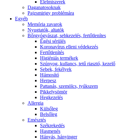
É́lelmiszerek
Daganatosoknak
Pajzsmirigy problémára
Egyéb
Memória zavarok
Nyugtatók, altatók
Bőrgyógyászat, sebkezelés, fertőtlenítes
É́gési sérülés
Koronavírus elleni védekezés
Fertőtlenítés
Higiéniás termékek
Szúnyog, kullancs, tetű riasztó, kezelő
Sebek, fekélyek
Hámosító
Herpesz
Pattanás, szemölcs, tyúkszem
Pikkelysömör
Hegkezelés
Allergia
Külsőleg
Belsőleg
Emésztés
Székrekedés
Hasmenés
Hányás, hányinger