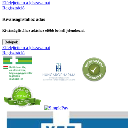
Elfelejtettem a jelszavamat
Regisztráció
Kívánságlistához adás
Kívánságlistához adáshoz előbb be kell jelentkezni.
Belépek
Elfelejtettem a jelszavamat
Regisztráció