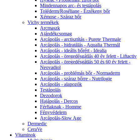
Mindennapos arc- és testápolás
Toléderm/Roséliane - Érzékeny bőr
Xémose - Száraz bőr
Vichy termékek
Arcmaszk
Ajándékcsomag
Arcápolás - arctisztítás - Purete Thermale
Arcápolás - hidratálás - Aqualia Thermál
Arcápolás - ideális bőrért - Idealia
Arcápolás - öregedésgátlás 40 év felett - Liftactiv
Arcápolás - öregedésgátlás 50 és 60 év felett -
Neovadiol
Arcápolás - problémás bőr - Normaderm
Arcápolás - száraz bőrre - Nutrilogie
Arcápolás - alapozók
Testápolás
Dezodorok
Hajápolás - Dercos
Férfiaknak - Homme
Fényvédelem
Arcápolás-Slow Age
Dermedic
CeraVe
Vitaminok