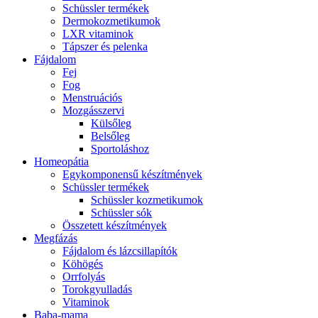
Schüssler termékek
Dermokozmetikumok
LXR vitaminok
Tápszer és pelenka
Fájdalom
Fej
Fog
Menstruációs
Mozgásszervi
Külsőleg
Belsőleg
Sportoláshoz
Homeopátia
Egykomponensű készítmények
Schüssler termékek
Schüssler kozmetikumok
Schüssler sók
Összetett készítmények
Megfázás
Fájdalom és lázcsillapítók
Köhögés
Orrfolyás
Torokgyulladás
Vitaminok
Baba-mama