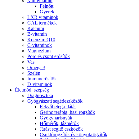
Multivitamin
Felnőtt
Gyerek
LXR vitaminok
GAL termékek
Kalcium
B-vitamin
Koenzim Q10
C-vitaminok
Magnézium
Porc és csont erősítők
Vas
Omega 3
Szelén
Immunerősítők
D-vitaminok
Életmód, szépség
Diagnosztika
Gyógyászati segédeszközök
Fekvőbeteg-ellátás
Gerinc terápia, hasi rögzítők
Gyógyharisnyák
Hőmérők, lázmérők
Járást segítő eszközök
Csuklórögzítők és könyökrögzítők