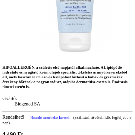
HIPOALLERGÉN, a születés első napjától alkalmazható. A Lipidpótló
hidratáló és nyugtató krém olajok speciális, tökéletes arányú keverékéből
áll, mely hosszan tartó arc-és testápolást biztosít a babák és gyermekek
érzékeny bőrének a nagyon száraz, atópiás dermatitisz esetén is. Psoirasis
tünetei esetén is.
Gyártó:
Biogened SA
Rendelhető
(Szállítási, átvételi idő: legfeljebb 3
Hasonló termékeket keresek
nap)
4 490 Ft