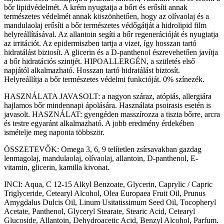
bőr lipidvédelmét. A krém nyugtatja a bőrt és erősíti annak
természetes védelmét annak köszönhetően, hogy az olívaolaj és a
mandulaolaj erősíti a bőr természetes védőgátját a hidrolipid film
helyreállításával. Az allantoin segíti a bőr regenerációját és nyugtatja
az irritációt. Az epidermiszben tartja a vizet, így hosszan tartó
hidratálást biztosít. A glicerin és a D-panthenol észrevehetően javítja
a bőr hidratációs szintjét. HIPOALLERGÉN, a születés első
napjától alkalmazható. Hosszan tartó hidratálást biztosít.
Helyreállítja a bőr természetes védelmi funkcióját. 0% színezék.
HASZNÁLATA JAVASOLT: a nagyon száraz, atópiás, allergiára
hajlamos bőr mindennapi ápolására. Használata psoirasis esetén is
javasolt. HASZNÁLAT: gyengéden masszírozza a tiszta bőrre, arcra
és testre egyaránt alkalmazható. A jobb eredmény érdekében
ismételje meg naponta többször.
ÖSSZETEVŐK: Omega 3, 6, 9 telítetlen zsírsavakban gazdag
lenmagolaj, mandulaolaj, olívaolaj, allantoin, D-panthenol, E-
vitamin, glicerin, kamilla kivonat.
INCI: Aqua, C 12-15 Alkyl Benzoate, Glycerin, Caprylic / Capric
Triglyceride, Cetearyl Alcohol, Olea Europaea Fruit Oil, Prunus
Amygdalus Dulcis Oil, Linum Usitatissimum Seed Oil, Tocopheryl
Acetate, Panthenol, Glyceryl Stearate, Stearic Acid, Cetearyl
Glucoside, Allantoin, Dehydroacetic Acid, Benzyl Alcohol, Parfum.