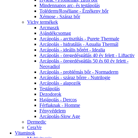
Mindennapos arc- és testápolás
Toléderm/Roséliane - Érzékeny bőr
Xémose - Száraz bőr
Vichy termékek
Arcmaszk
Ajándékcsomag
Arcápolás - arctisztítás - Purete Thermale
Arcápolás - hidratálás - Aqualia Thermál
Arcápolás - ideális bőrért - Idealia
Arcápolás - öregedésgátlás 40 év felett - Liftactiv
Arcápolás - öregedésgátlás 50 és 60 év felett -
Neovadiol
Arcápolás - problémás bőr - Normaderm
Arcápolás - száraz bőrre - Nutrilogie
Arcápolás - alapozók
Testápolás
Dezodorok
Hajápolás - Dercos
Férfiaknak - Homme
Fényvédelem
Arcápolás-Slow Age
Dermedic
CeraVe
Vitaminok