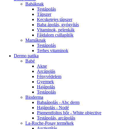
Babáknak
Testápolás
Tápszer
Kecsketejes tápszer
Baba ápolás, gyógyítás
Vitaminok, pelenkák
Fájdalom csillapítók
Mamáknak
Testápolás
Terhes vitaminok
Dermo patika
Babé
Akne
Arcápolás
Fényvédelem
Gyermek
Hajápolás
Testápolás
Bioderma
Babaápolás - Abc derm
Hajápolás - Nodé
Pigmentfoltos bőr - White objective
Testápolás, arcápolás
La-Roche-Posay termékek
Arctisztítás