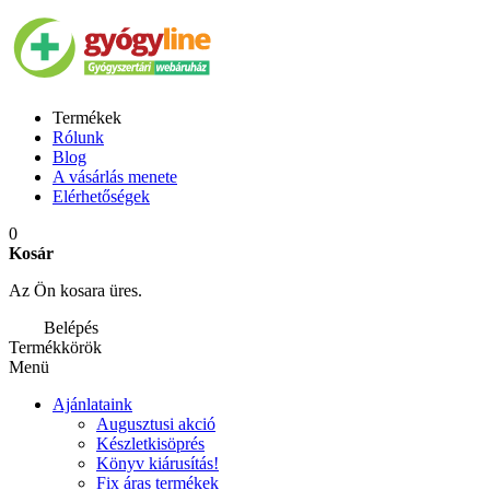
Termékek
Rólunk
Blog
A vásárlás menete
Elérhetőségek
0
Kosár
Az Ön kosara üres.
Belépés
Termékkörök
Menü
Ajánlataink
Augusztusi akció
Készletkisöprés
Könyv kiárusítás!
Fix áras termékek