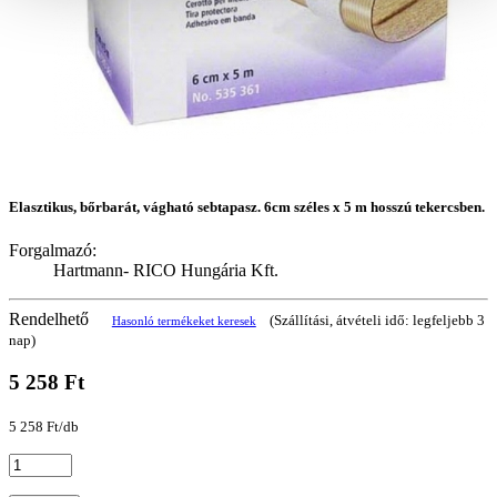
Elasztikus, bőrbarát, vágható sebtapasz. 6cm széles x 5 m hosszú tekercsben.
Forgalmazó:
Hartmann- RICO Hungária Kft.
Rendelhető
(Szállítási, átvételi idő: legfeljebb 3
Hasonló termékeket keresek
nap)
5 258 Ft
5 258 Ft/db