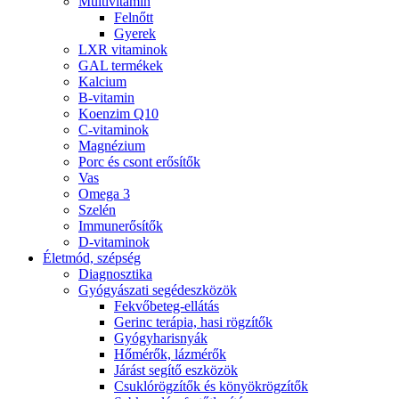
Multivitamin
Felnőtt
Gyerek
LXR vitaminok
GAL termékek
Kalcium
B-vitamin
Koenzim Q10
C-vitaminok
Magnézium
Porc és csont erősítők
Vas
Omega 3
Szelén
Immunerősítők
D-vitaminok
Életmód, szépség
Diagnosztika
Gyógyászati segédeszközök
Fekvőbeteg-ellátás
Gerinc terápia, hasi rögzítők
Gyógyharisnyák
Hőmérők, lázmérők
Járást segítő eszközök
Csuklórögzítők és könyökrögzítők