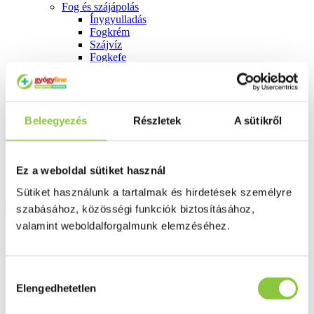
Fog és szájápolás
Í́nygyulladás
Fogkrém
Szájvíz
Fogkefe
Fogselyem
Műfogsor ápolás
Fogfehérítés
Fogköztisztító
Beleegyezés
Teák
Részletek
A sütikről
É́lvezeti
Gyógyteák
Könyvek
Ez a weboldal sütiket használ
Egészség ajándékba
Tápszer
Sütiket használunk a tartalmak és hirdetések személyre
szabásához, közösségi funkciók biztosításához,
valamint weboldalforgalmunk elemzéséhez.
Ajánlataink
Főoldal
Sebkezelés, fertőtlenítés
Hozzájárulás
Dermaplast Sensitive elasztikus sebtapasz 6 cm x 5 m 1 db
Elengedhetetlen
kiválasztása