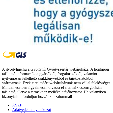
A gyogyline.hu a Gyógyhír Gyógyszertár webáruháza. A honlapon
található információk a gyártóktól, forgalmazóktól, valamint
nyilvánosan fellelhető szakkönyvekből és tájékoztatókból
származnak. Ezek tartalmáért webáruházunk nem vállal felelősséget.
Minden esetben figyelmesen olvassa el a termék csomagolásán
található, illetve a termékhez mellékelt tájékoztatót. Ha valamiben
bizonytalan, forduljon hozzánk bizalommal!
ÁSZF
Adatvédelmi nyilatkozat