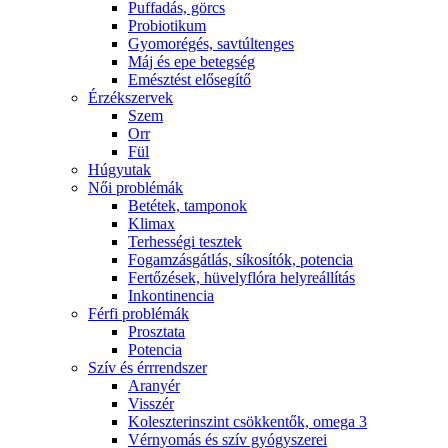
Puffadás, görcs
Probiotikum
Gyomorégés, savtúltenges
Máj és epe betegség
Emésztést elősegítő
Érzékszervek
Szem
Orr
Fül
Húgyutak
Női problémák
Betétek, tamponok
Klimax
Terhességi tesztek
Fogamzásgátlás, síkosítók, potencia
Fertőzések, hüvelyflóra helyreállítás
Inkontinencia
Férfi problémák
Prosztata
Potencia
Szív és érrrendszer
Aranyér
Visszér
Koleszterinszint csökkentők, omega 3
Vérnyomás és szív gyógyszerei