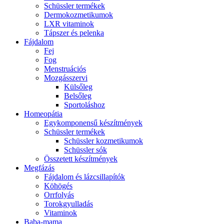
Schüssler termékek
Dermokozmetikumok
LXR vitaminok
Tápszer és pelenka
Fájdalom
Fej
Fog
Menstruációs
Mozgásszervi
Külsőleg
Belsőleg
Sportoláshoz
Homeopátia
Egykomponensű készítmények
Schüssler termékek
Schüssler kozmetikumok
Schüssler sók
Összetett készítmények
Megfázás
Fájdalom és lázcsillapítók
Köhögés
Orrfolyás
Torokgyulladás
Vitaminok
Baba-mama