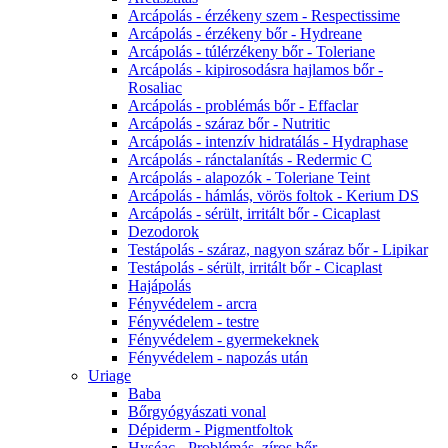
Arcápolás - érzékeny szem - Respectissime
Arcápolás - érzékeny bőr - Hydreane
Arcápolás - túlérzékeny bőr - Toleriane
Arcápolás - kipirosodásra hajlamos bőr -
Rosaliac
Arcápolás - problémás bőr - Effaclar
Arcápolás - száraz bőr - Nutritic
Arcápolás - intenzív hidratálás - Hydraphase
Arcápolás - ránctalanítás - Redermic C
Arcápolás - alapozók - Toleriane Teint
Arcápolás - hámlás, vörös foltok - Kerium DS
Arcápolás - sérült, irritált bőr - Cicaplast
Dezodorok
Testápolás - száraz, nagyon száraz bőr - Lipikar
Testápolás - sérült, irritált bőr - Cicaplast
Hajápolás
Fényvédelem - arcra
Fényvédelem - testre
Fényvédelem - gyermekeknek
Fényvédelem - napozás után
Uriage
Baba
Bőrgyógyászati vonal
Dépiderm - Pigmentfoltok
Hyséac - Problémás, zíros bőr