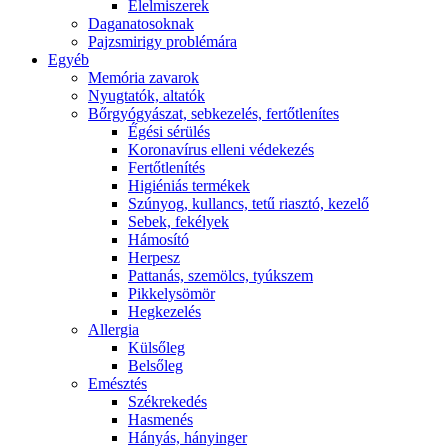
É́lelmiszerek
Daganatosoknak
Pajzsmirigy problémára
Egyéb
Memória zavarok
Nyugtatók, altatók
Bőrgyógyászat, sebkezelés, fertőtlenítes
É́gési sérülés
Koronavírus elleni védekezés
Fertőtlenítés
Higiéniás termékek
Szúnyog, kullancs, tetű riasztó, kezelő
Sebek, fekélyek
Hámosító
Herpesz
Pattanás, szemölcs, tyúkszem
Pikkelysömör
Hegkezelés
Allergia
Külsőleg
Belsőleg
Emésztés
Székrekedés
Hasmenés
Hányás, hányinger