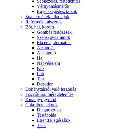
Sebkezelés, fertőtlenítés
Vérnyomásmérők
Egyéb segédeszközök
Spa termékek, illóolajok
Reformélelmiszerek
Bőr, haj, köröm
Gombás fertőzések
Szépségvitaminok
Ekcéma, dermatitis
Arcápolás
Ajakápoló
Haj
Napvédelem
Kéz
Láb
Test
Dezodor
Dohányzásról való leszokás
Fogyókúra, méregtelenítés
Kínai gyógymód
Cukorbetegeknek
Diagnosztika
Testápolás
É́trend kiegészítők
Teák