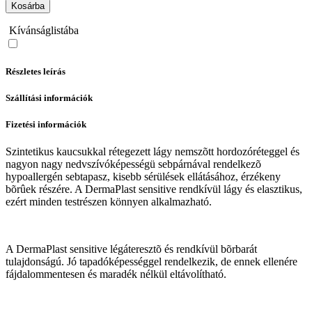
Kosárba
Kívánságlistába
Részletes leírás
Szállítási információk
Fizetési információk
Szintetikus kaucsukkal rétegezett lágy nemszõtt hordozóréteggel és
nagyon nagy nedvszívóképességü sebpárnával rendelkezõ
hypoallergén sebtapasz, kisebb sérülések ellátásához, érzékeny
bõrûek részére. A DermaPlast sensitive rendkívül lágy és elasztikus,
ezért minden testrészen könnyen alkalmazható.
A DermaPlast sensitive légáteresztõ és rendkívül bõrbarát
tulajdonságú. Jó tapadóképességgel rendelkezik, de ennek ellenére
fájdalommentesen és maradék nélkül eltávolítható.