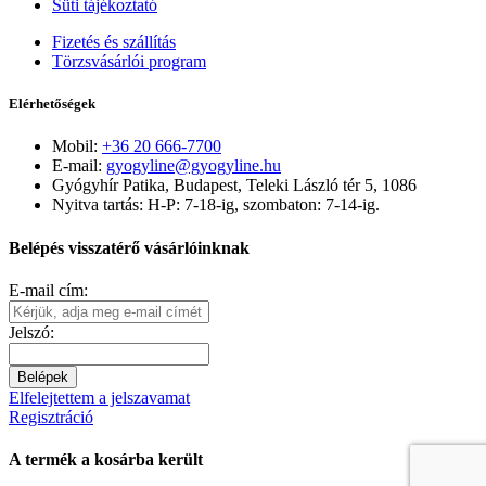
Süti tájékoztató
Fizetés és szállítás
Törzsvásárlói program
Elérhetőségek
Mobil:
+36 20 666-7700
E-mail:
gyogyline@gyogyline.hu
Gyógyhír Patika, Budapest, Teleki László tér 5, 1086
Nyitva tartás: H-P: 7-18-ig, szombaton: 7-14-ig.
Belépés visszatérő vásárlóinknak
E-mail cím:
Jelszó:
Belépek
Elfelejtettem a jelszavamat
Regisztráció
A termék a kosárba került