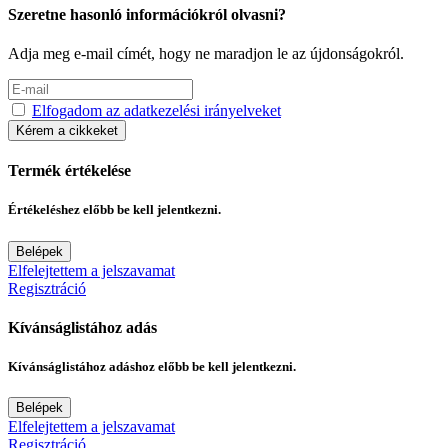
Szeretne hasonló információkról olvasni?
Adja meg e-mail címét, hogy ne maradjon le az újdonságokról.
Elfogadom az adatkezelési irányelveket
Kérem a cikkeket
Termék értékelése
Értékeléshez előbb be kell jelentkezni.
Belépek
Elfelejtettem a jelszavamat
Regisztráció
Kívánságlistához adás
Kívánságlistához adáshoz előbb be kell jelentkezni.
Belépek
Elfelejtettem a jelszavamat
Regisztráció