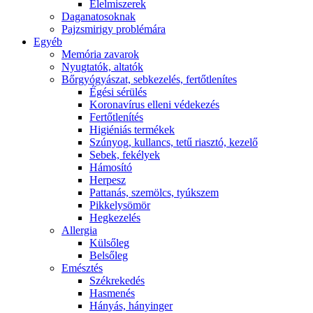
É́lelmiszerek
Daganatosoknak
Pajzsmirigy problémára
Egyéb
Memória zavarok
Nyugtatók, altatók
Bőrgyógyászat, sebkezelés, fertőtlenítes
É́gési sérülés
Koronavírus elleni védekezés
Fertőtlenítés
Higiéniás termékek
Szúnyog, kullancs, tetű riasztó, kezelő
Sebek, fekélyek
Hámosító
Herpesz
Pattanás, szemölcs, tyúkszem
Pikkelysömör
Hegkezelés
Allergia
Külsőleg
Belsőleg
Emésztés
Székrekedés
Hasmenés
Hányás, hányinger