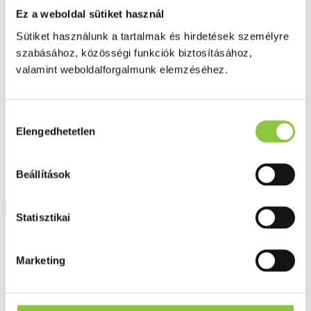
Fog és szájápolás
Ez a weboldal sütiket használ
Í́nygyulladás
Fogkrém
Sütiket használunk a tartalmak és hirdetések személyre
Szájvíz
szabásához, közösségi funkciók biztosításához,
Fogkefe
valamint weboldalforgalmunk elemzéséhez.
Fogselyem
Műfogsor ápolás
Fogfehérítés
Fogköztisztító
Hozzájárulás
Teák
Elengedhetetlen
É́lvezeti
kiválasztása
Gyógyteák
Könyvek
Egészség ajándékba
Beállítások
Tápszer
Statisztikai
Ajánlataink
Főoldal
Marketing
Fogkrém
Curasept Biosmalto Mousse Pro Eper, 50 ml