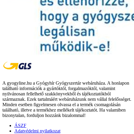
A gyogyline.hu a Gyógyhír Gyógyszertár webáruháza. A honlapon
található információk a gyártóktól, forgalmazóktól, valamint
nyilvánosan fellelhető szakkönyvekből és tájékoztatókból
származnak. Ezek tartalmáért webáruházunk nem vállal felelősséget.
Minden esetben figyelmesen olvassa el a termék csomagolásán
található, illetve a termékhez mellékelt tájékoztatót. Ha valamiben
bizonytalan, forduljon hozzánk bizalommal!
ÁSZF
Adatvédelmi nyilatkozat