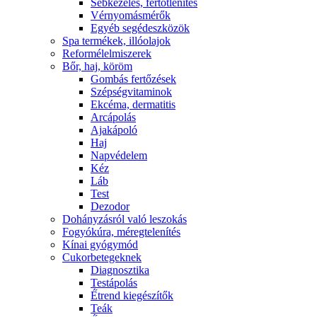
Sebkezelés, fertőtlenítés
Vérnyomásmérők
Egyéb segédeszközök
Spa termékek, illóolajok
Reformélelmiszerek
Bőr, haj, köröm
Gombás fertőzések
Szépségvitaminok
Ekcéma, dermatitis
Arcápolás
Ajakápoló
Haj
Napvédelem
Kéz
Láb
Test
Dezodor
Dohányzásról való leszokás
Fogyókúra, méregtelenítés
Kínai gyógymód
Cukorbetegeknek
Diagnosztika
Testápolás
É́trend kiegészítők
Teák