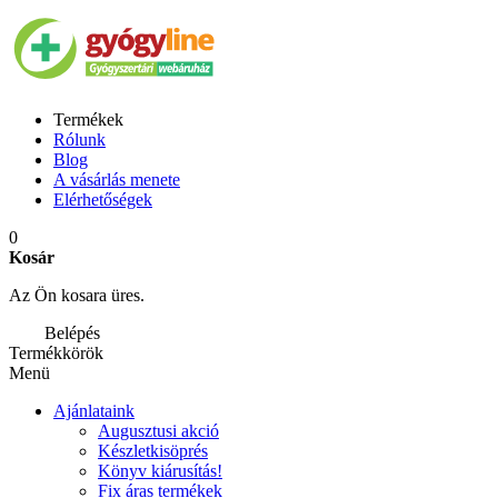
Termékek
Rólunk
Blog
A vásárlás menete
Elérhetőségek
0
Kosár
Az Ön kosara üres.
Belépés
Termékkörök
Menü
Ajánlataink
Augusztusi akció
Készletkisöprés
Könyv kiárusítás!
Fix áras termékek