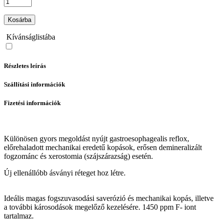
Kosárba
Kívánságlistába
Részletes leírás
Szállítási információk
Fizetési információk
Különösen gyors megoldást nyújt gastroesophagealis reflox,
előrehaladott mechanikai eredetű kopások, erősen demineralizált
fogzománc és xerostomia (szájszárazság) esetén.
Új ellenállóbb ásványi réteget hoz létre.
Ideális magas fogszuvasodási saverózió és mechanikai kopás, illetve
a további károsodások megelőző kezelésére. 1450 ppm F- iont
tartalmaz.