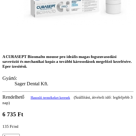
A CURASEPT Biosmalto mousse pro ideális magas fogszuvasodási
saverózió és mechanikai kopás a további károsodások megelőző kezelésére.
Eper ízesítésű.
Gyártó:
Sager Dental Kft.
Rendelhető
(Szállítási, átvételi idő: legfeljebb 3
Hasonló termékeket keresek
nap)
6 735 Ft
135 Ft/ml