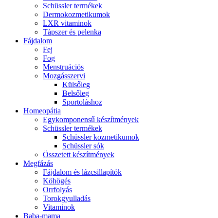
Schüssler termékek
Dermokozmetikumok
LXR vitaminok
Tápszer és pelenka
Fájdalom
Fej
Fog
Menstruációs
Mozgásszervi
Külsőleg
Belsőleg
Sportoláshoz
Homeopátia
Egykomponensű készítmények
Schüssler termékek
Schüssler kozmetikumok
Schüssler sók
Összetett készítmények
Megfázás
Fájdalom és lázcsillapítók
Köhögés
Orrfolyás
Torokgyulladás
Vitaminok
Baba-mama