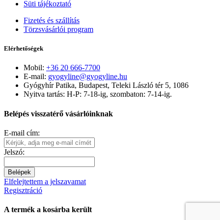
Süti tájékoztató
Fizetés és szállítás
Törzsvásárlói program
Elérhetőségek
Mobil:
+36 20 666-7700
E-mail:
gyogyline@gyogyline.hu
Gyógyhír Patika, Budapest, Teleki László tér 5, 1086
Nyitva tartás: H-P: 7-18-ig, szombaton: 7-14-ig.
Belépés visszatérő vásárlóinknak
E-mail cím:
Jelszó:
Belépek
Elfelejtettem a jelszavamat
Regisztráció
A termék a kosárba került