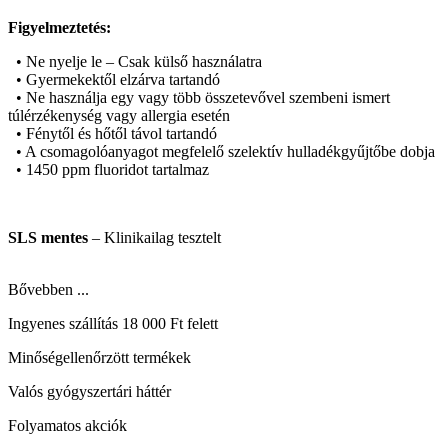
Figyelmeztetés:
• Ne nyelje le – Csak külső használatra
• Gyermekektől elzárva tartandó
• Ne használja egy vagy több összetevővel szembeni ismert
túlérzékenység vagy allergia esetén
• Fénytől és hőtől távol tartandó
• A csomagolóanyagot megfelelő szelektív hulladékgyűjtőbe dobja
• 1450 ppm fluoridot tartalmaz
SLS mentes
– Klinikailag tesztelt
Bővebben ...
Ingyenes szállítás 18 000 Ft felett
Minőségellenőrzött termékek
Valós gyógyszertári háttér
Folyamatos akciók