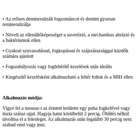
• Az erősen demineralizált fogzománcot és dentint gyorsan
remineralizálja
• Növeli az ellenállóképességet a saverózió, a mechanikus abrázió és
a baktériumok ellen
• Gyakori szuvasodással, fogkopással és szájszárazsággal küzdők
számára ajánlott
• Fogszabályozás vagy fogfehérítő kezelések után ideális
• Kiegészítő kezelésként alkalmazható a fehér foltok és a MIH ellen
Alkalmazás módja:
Vigye fel a mousse-t az érintett területre egy puha fogkefével vagy
tiszta száraz ujjal. Hagyja hatni körülbelül 2 percig. Öblítés nélkül
távolítsa el a felesleget. Az alkalmazás után legalább 30 percig nem
szabad enni vagy inni.