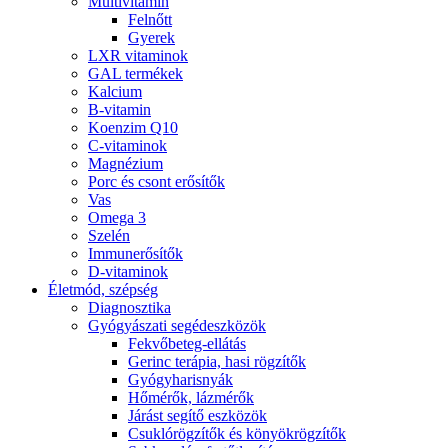
Multivitamin
Felnőtt
Gyerek
LXR vitaminok
GAL termékek
Kalcium
B-vitamin
Koenzim Q10
C-vitaminok
Magnézium
Porc és csont erősítők
Vas
Omega 3
Szelén
Immunerősítők
D-vitaminok
Életmód, szépség
Diagnosztika
Gyógyászati segédeszközök
Fekvőbeteg-ellátás
Gerinc terápia, hasi rögzítők
Gyógyharisnyák
Hőmérők, lázmérők
Járást segítő eszközök
Csuklórögzítők és könyökrögzítők