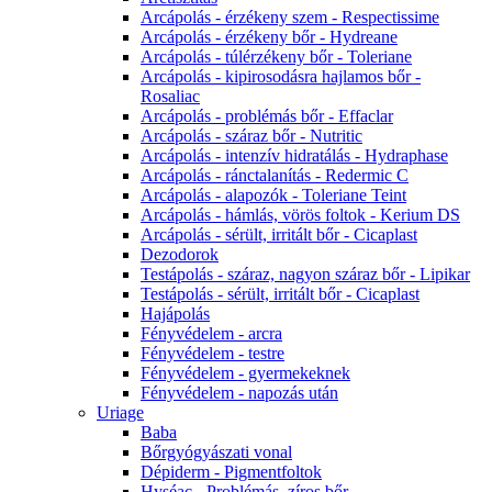
Arcápolás - érzékeny szem - Respectissime
Arcápolás - érzékeny bőr - Hydreane
Arcápolás - túlérzékeny bőr - Toleriane
Arcápolás - kipirosodásra hajlamos bőr -
Rosaliac
Arcápolás - problémás bőr - Effaclar
Arcápolás - száraz bőr - Nutritic
Arcápolás - intenzív hidratálás - Hydraphase
Arcápolás - ránctalanítás - Redermic C
Arcápolás - alapozók - Toleriane Teint
Arcápolás - hámlás, vörös foltok - Kerium DS
Arcápolás - sérült, irritált bőr - Cicaplast
Dezodorok
Testápolás - száraz, nagyon száraz bőr - Lipikar
Testápolás - sérült, irritált bőr - Cicaplast
Hajápolás
Fényvédelem - arcra
Fényvédelem - testre
Fényvédelem - gyermekeknek
Fényvédelem - napozás után
Uriage
Baba
Bőrgyógyászati vonal
Dépiderm - Pigmentfoltok
Hyséac - Problémás, zíros bőr