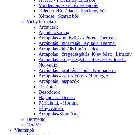
Mindennapos arc- és testápolás
Toléderm/Roséliane - Érzékeny bőr
Xémose - Száraz bőr
Vichy termékek
Arcmaszk
Ajándékcsomag
Arcápolás - arctisztítás - Purete Thermale
Arcápolás - hidratálás - Aqualia Thermál
Arcápolás - ideális bőrért - Idealia
Arcápolás - öregedésgátlás 40 év felett - Liftactiv
Arcápolás - öregedésgátlás 50 és 60 év felett -
Neovadiol
Arcápolás - problémás bőr - Normaderm
Arcápolás - száraz bőrre - Nutrilogie
Arcápolás - alapozók
Testápolás
Dezodorok
Hajápolás - Dercos
Férfiaknak - Homme
Fényvédelem
Arcápolás-Slow Age
Dermedic
CeraVe
Vitaminok