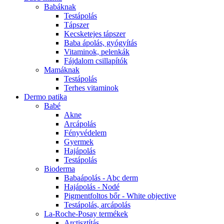
Babáknak
Testápolás
Tápszer
Kecsketejes tápszer
Baba ápolás, gyógyítás
Vitaminok, pelenkák
Fájdalom csillapítók
Mamáknak
Testápolás
Terhes vitaminok
Dermo patika
Babé
Akne
Arcápolás
Fényvédelem
Gyermek
Hajápolás
Testápolás
Bioderma
Babaápolás - Abc derm
Hajápolás - Nodé
Pigmentfoltos bőr - White objective
Testápolás, arcápolás
La-Roche-Posay termékek
Arctisztítás