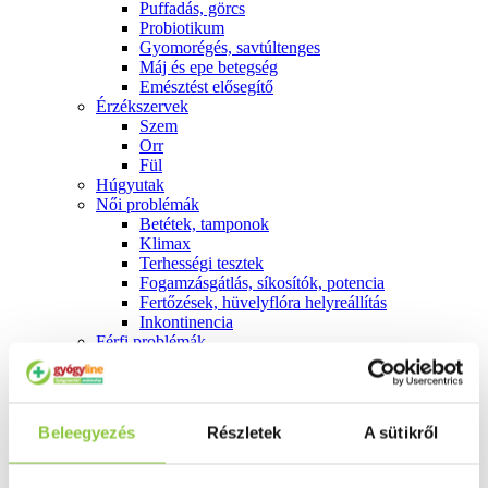
Puffadás, görcs
Probiotikum
Gyomorégés, savtúltenges
Máj és epe betegség
Emésztést elősegítő
Érzékszervek
Szem
Orr
Fül
Húgyutak
Női problémák
Betétek, tamponok
Klimax
Terhességi tesztek
Fogamzásgátlás, síkosítók, potencia
Fertőzések, hüvelyflóra helyreállítás
Inkontinencia
Férfi problémák
Prosztata
Potencia
Szív és érrrendszer
Aranyér
Beleegyezés
Részletek
A sütikről
Visszér
Koleszterinszint csökkentők, omega 3
Vérnyomás és szív gyógyszerei