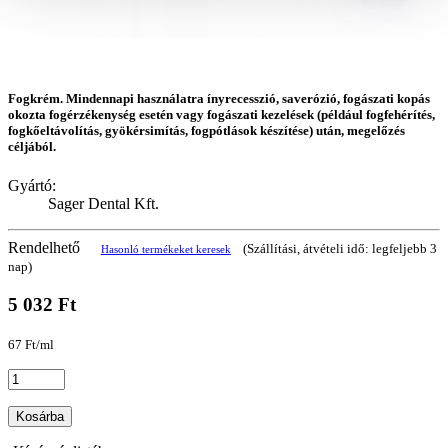
Fogkrém. Mindennapi használatra ínyrecesszió, saverózió, fogászati kopás
okozta fogérzékenység esetén vagy fogászati kezelések (például fogfehérítés,
fogkőeltávolítás, gyökérsimítás, fogpótlások készítése) után, megelőzés
céljából.
Gyártó:
Sager Dental Kft.
Rendelhető
(Szállítási, átvételi idő: legfeljebb 3
Hasonló termékeket keresek
nap)
5 032 Ft
67 Ft/ml
Kosárba