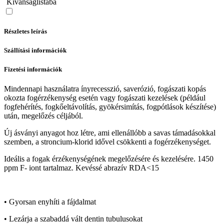
Kívánságlistába
Részletes leírás
Szállítási információk
Fizetési információk
Mindennapi használatra ínyrecesszió, saverózió, fogászati kopás
okozta fogérzékenység esetén vagy fogászati kezelések (például
fogfehérítés, fogkőeltávolítás, gyökérsimítás, fogpótlások készítése)
után, megelőzés céljából.
Új ásványi anyagot hoz létre, ami ellenállóbb a savas támadásokkal
szemben, a stroncium-klorid idővel csökkenti a fogérzékenységet.
Ideális a fogak érzékenységének megelőzésére és kezelésére. 1450
ppm F- iont tartalmaz. Kevéssé abrazív RDA<15
• Gyorsan enyhíti a fájdalmat
• Lezárja a szabaddá vált dentin tubulusokat