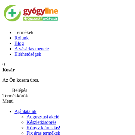
Termékek
Rólunk
Blog
A vásárlás menete
Elérhetőségek
0
Kosár
Az Ön kosara üres.
Belépés
Termékkörök
Menü
Ajánlataink
Augusztusi akció
Készletkisöprés
Könyv kiárusítás!
Fix áras termékek