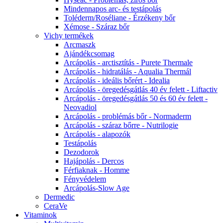
Mindennapos arc- és testápolás
Toléderm/Roséliane - Érzékeny bőr
Xémose - Száraz bőr
Vichy termékek
Arcmaszk
Ajándékcsomag
Arcápolás - arctisztítás - Purete Thermale
Arcápolás - hidratálás - Aqualia Thermál
Arcápolás - ideális bőrért - Idealia
Arcápolás - öregedésgátlás 40 év felett - Liftactiv
Arcápolás - öregedésgátlás 50 és 60 év felett -
Neovadiol
Arcápolás - problémás bőr - Normaderm
Arcápolás - száraz bőrre - Nutrilogie
Arcápolás - alapozók
Testápolás
Dezodorok
Hajápolás - Dercos
Férfiaknak - Homme
Fényvédelem
Arcápolás-Slow Age
Dermedic
CeraVe
Vitaminok