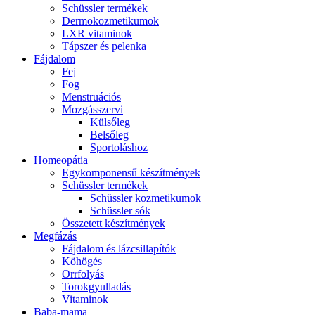
Schüssler termékek
Dermokozmetikumok
LXR vitaminok
Tápszer és pelenka
Fájdalom
Fej
Fog
Menstruációs
Mozgásszervi
Külsőleg
Belsőleg
Sportoláshoz
Homeopátia
Egykomponensű készítmények
Schüssler termékek
Schüssler kozmetikumok
Schüssler sók
Összetett készítmények
Megfázás
Fájdalom és lázcsillapítók
Köhögés
Orrfolyás
Torokgyulladás
Vitaminok
Baba-mama