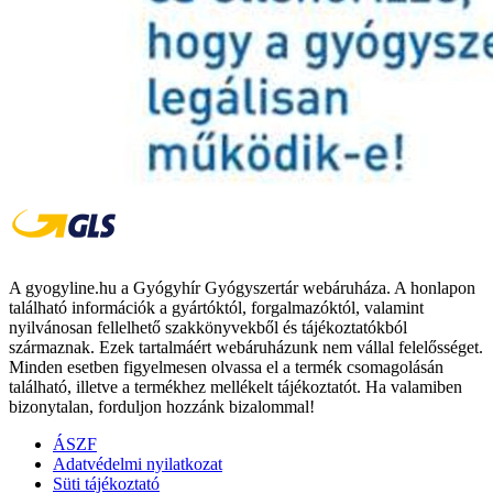
A gyogyline.hu a Gyógyhír Gyógyszertár webáruháza. A honlapon
található információk a gyártóktól, forgalmazóktól, valamint
nyilvánosan fellelhető szakkönyvekből és tájékoztatókból
származnak. Ezek tartalmáért webáruházunk nem vállal felelősséget.
Minden esetben figyelmesen olvassa el a termék csomagolásán
található, illetve a termékhez mellékelt tájékoztatót. Ha valamiben
bizonytalan, forduljon hozzánk bizalommal!
ÁSZF
Adatvédelmi nyilatkozat
Süti tájékoztató