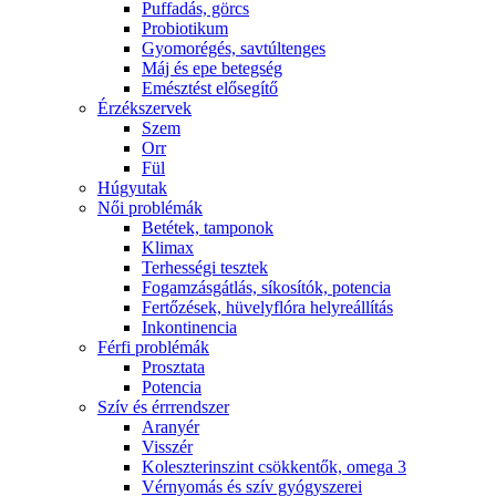
Puffadás, görcs
Probiotikum
Gyomorégés, savtúltenges
Máj és epe betegség
Emésztést elősegítő
Érzékszervek
Szem
Orr
Fül
Húgyutak
Női problémák
Betétek, tamponok
Klimax
Terhességi tesztek
Fogamzásgátlás, síkosítók, potencia
Fertőzések, hüvelyflóra helyreállítás
Inkontinencia
Férfi problémák
Prosztata
Potencia
Szív és érrrendszer
Aranyér
Visszér
Koleszterinszint csökkentők, omega 3
Vérnyomás és szív gyógyszerei