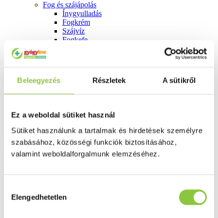
Fog és szájápolás
Í́nygyulladás
Fogkrém
Szájvíz
Fogkefe
Fogselyem
Műfogsor ápolás
Fogfehérítés
Fogköztisztító
Beleegyezés
Részletek
A sütikről
Teák
É́lvezeti
Gyógyteák
Könyvek
Ez a weboldal sütiket használ
Egészség ajándékba
Tápszer
Sütiket használunk a tartalmak és hirdetések személyre
szabásához, közösségi funkciók biztosításához,
valamint weboldalforgalmunk elemzéséhez.
Ajánlataink
Főoldal
Hozzájárulás
Fogkrém
Curasept Biosmalto fogkrém, 75 ml
Elengedhetetlen
kiválasztása