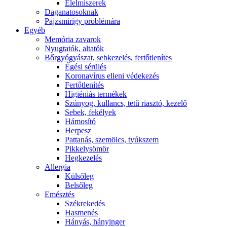
É́lelmiszerek
Daganatosoknak
Pajzsmirigy problémára
Egyéb
Memória zavarok
Nyugtatók, altatók
Bőrgyógyászat, sebkezelés, fertőtlenítes
É́gési sérülés
Koronavírus elleni védekezés
Fertőtlenítés
Higiéniás termékek
Szúnyog, kullancs, tetű riasztó, kezelő
Sebek, fekélyek
Hámosító
Herpesz
Pattanás, szemölcs, tyúkszem
Pikkelysömör
Hegkezelés
Allergia
Külsőleg
Belsőleg
Emésztés
Székrekedés
Hasmenés
Hányás, hányinger