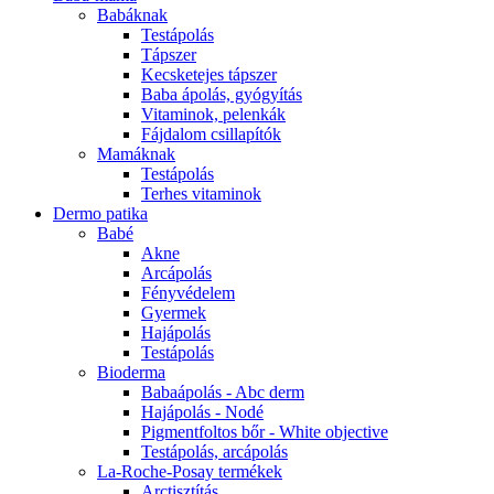
Babáknak
Testápolás
Tápszer
Kecsketejes tápszer
Baba ápolás, gyógyítás
Vitaminok, pelenkák
Fájdalom csillapítók
Mamáknak
Testápolás
Terhes vitaminok
Dermo patika
Babé
Akne
Arcápolás
Fényvédelem
Gyermek
Hajápolás
Testápolás
Bioderma
Babaápolás - Abc derm
Hajápolás - Nodé
Pigmentfoltos bőr - White objective
Testápolás, arcápolás
La-Roche-Posay termékek
Arctisztítás