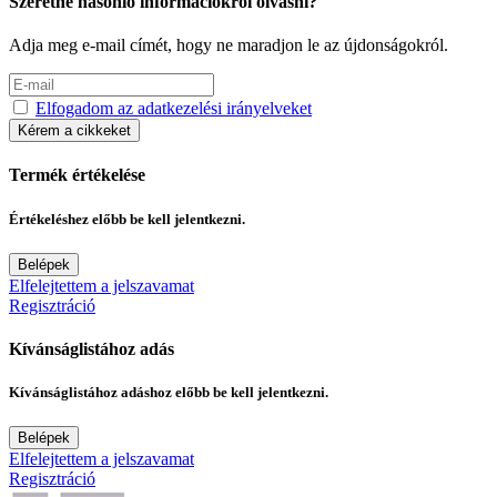
Szeretne hasonló információkról olvasni?
Adja meg e-mail címét, hogy ne maradjon le az újdonságokról.
Elfogadom az adatkezelési irányelveket
Kérem a cikkeket
Termék értékelése
Értékeléshez előbb be kell jelentkezni.
Belépek
Elfelejtettem a jelszavamat
Regisztráció
Kívánságlistához adás
Kívánságlistához adáshoz előbb be kell jelentkezni.
Belépek
Elfelejtettem a jelszavamat
Regisztráció