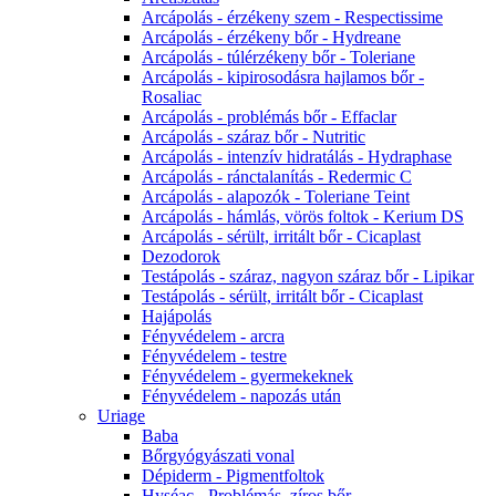
Arcápolás - érzékeny szem - Respectissime
Arcápolás - érzékeny bőr - Hydreane
Arcápolás - túlérzékeny bőr - Toleriane
Arcápolás - kipirosodásra hajlamos bőr -
Rosaliac
Arcápolás - problémás bőr - Effaclar
Arcápolás - száraz bőr - Nutritic
Arcápolás - intenzív hidratálás - Hydraphase
Arcápolás - ránctalanítás - Redermic C
Arcápolás - alapozók - Toleriane Teint
Arcápolás - hámlás, vörös foltok - Kerium DS
Arcápolás - sérült, irritált bőr - Cicaplast
Dezodorok
Testápolás - száraz, nagyon száraz bőr - Lipikar
Testápolás - sérült, irritált bőr - Cicaplast
Hajápolás
Fényvédelem - arcra
Fényvédelem - testre
Fényvédelem - gyermekeknek
Fényvédelem - napozás után
Uriage
Baba
Bőrgyógyászati vonal
Dépiderm - Pigmentfoltok
Hyséac - Problémás, zíros bőr