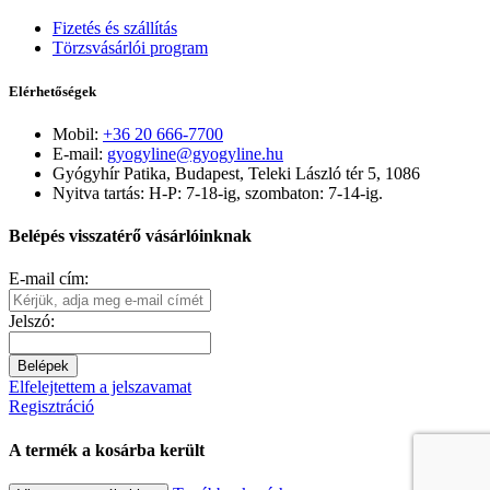
Fizetés és szállítás
Törzsvásárlói program
Elérhetőségek
Mobil:
+36 20 666-7700
E-mail:
gyogyline@gyogyline.hu
Gyógyhír Patika, Budapest, Teleki László tér 5, 1086
Nyitva tartás: H-P: 7-18-ig, szombaton: 7-14-ig.
Belépés visszatérő vásárlóinknak
E-mail cím:
Jelszó:
Belépek
Elfelejtettem a jelszavamat
Regisztráció
A termék a kosárba került