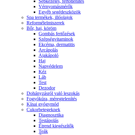
Sebkezelés, fertőtlenítés
Vérnyomásmérők
Egyéb segédeszközök
Spa termékek, illóolajok
Reformélelmiszerek
Bőr, haj, köröm
Gombás fertőzések
Szépségvitaminok
Ekcéma, dermatitis
Arcápolás
Ajakápoló
Haj
Napvédelem
Kéz
Láb
Test
Dezodor
Dohányzásról való leszokás
Fogyókúra, méregtelenítés
Kínai gyógymód
Cukorbetegeknek
Diagnosztika
Testápolás
É́trend kiegészítők
Teák