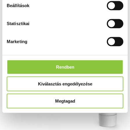
Curasept Biosmalto fogkrém,
Beállítások
75 ml
Statisztikai
Marketing
Rendben
Kiválasztás engedélyezése
Megtagad