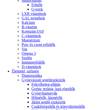
Multivitamin
Felnőtt
Gyerek
LXR vitaminok
GAL termékek
Kalcium
B-vitamin
Koenzim Q10
C-vitaminok
Magnézium
Porc és csont erősítők
Vas
Omega 3
Szelén
Immunerősítők
D-vitaminok
Életmód, szépség
Diagnosztika
Gyógyászati segédeszközök
Fekvőbeteg-ellátás
Gerinc terápia, hasi rögzítők
Gyógyharisnyák
Hőmérők, lázmérők
Járást segítő eszközök
Csuklórögzítők és könyökrögzítők